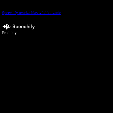
Speechify uvádza hlasové diktovanie
Píšte 5× rýchlejšie pomocou hlasového diktovania
Produkty
Zistiť viac