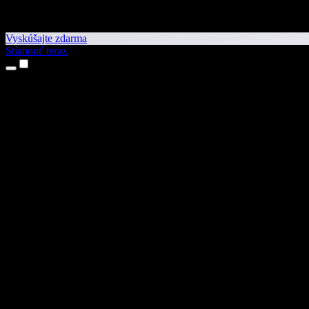
Vyskúšajte zdarma
Stiahnuť teraz
Produkty
Prevod textu na reč
Aplikácie pre iPhone a iPad
Aplikácia pre Android
Rozšírenie pre Chrome
Rozšírenie pre Edge
Webová aplikácia
Aplikácia pre Mac
Aplikácia pre Windows