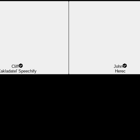
Cliff
John
akladateľ Speechify
Herec