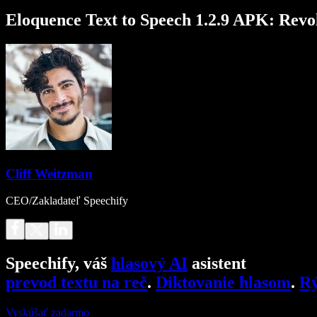
Eloquence Text to Speech 1.2.9 APK: Revol
Cliff Weitzman
CEO/Zakladateľ Speechify
Speechify, váš
hlasový AI
asistent
prevod textu na reč
.
Diktovanie hlasom
.
Rý
Vyskúšať zadarmo