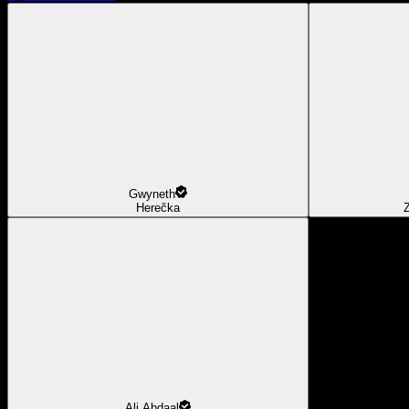
Gwyneth
Herečka
Z
Ali Abdaal