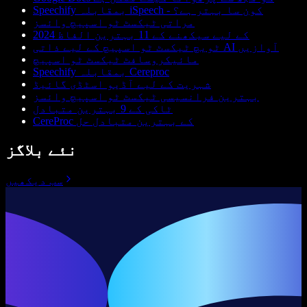
Speechify بمقابلہ iSpeech - کون سا بہتر ہے؟
مراتی ٹیکسٹ ٹو اسپیچ وائسز
2024 کے لیے سیکھنے کے 11 بہترین الفاظ
ٹویچ ٹیکسٹ ٹو اسپیچ کے لیے ذاتی AI آوازیں
مائیکروسافٹ ٹیکسٹ ٹو اسپیچ
Speechify بمقابلہ Cereproc
شہریت کے لیے آڈیو اسٹڈی گائیڈ
بہترین فرانسیسی ٹیکسٹ ٹو اسپیچ وائسز
ٹاکی کے 9 بہترین متبادل
CereProc کے بہترین متبادل حل
نئے بلاگز
سب دیکھیں