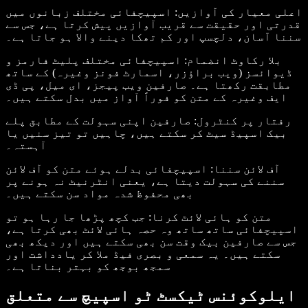
اعلی معیار کی آوازیں
: اسپیچفائی مختلف زبانوں میں
قدرتی اور حقیقت سے قریب آوازیں پیش کرتا ہے، جس سے
سننا آسان، دلچسپ اور کم تھکا دینے والا ہو جاتا ہے۔
بلا رکاوٹ انضمام
: اسپیچفائی مختلف پلیٹ فارمز و
ڈیوائسز (ویب براؤزر، اسمارٹ فونز وغیرہ) کے ساتھ
مطابقت رکھتا ہے۔ صارفین ویب پیجز، ای میل، پی ڈی
ایف وغیرہ کے متن کو فوراً آواز میں بدل سکتے ہیں۔
رفتار پر کنٹرول
: صارفین اپنی سہولت کے مطابق پلے
بیک اسپیڈ سیٹ کر سکتے ہیں، چاہیں تو تیز سنیں یا
آہستہ۔
آف لائن سننا
: اسپیچفائی بدلے ہوئے متن کو آف لائن
سننے کی سہولت دیتا ہے، یعنی انٹرنیٹ نہ ہونے پر
بھی محفوظ شدہ مواد سن سکتے ہیں۔
متن کو ہائی لائٹ کرنا
: جب کچھ پڑھا جا رہا ہو تو
اسپیچفائی ساتھ ساتھ وہ حصہ ہائی لائٹ بھی کرتا ہے،
جس سے صارفین بیک وقت سن بھی سکتے ہیں اور دیکھ بھی
سکتے ہیں۔ یہ سمعی و بصری فیڈ ملا کر یادداشت اور
سمجھ بوجھ کو بہتر بناتا ہے۔
ایلوکوئنس ٹیکسٹ ٹو اسپیچ سے متعلق