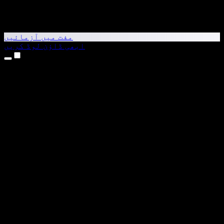
مفت میں آزمائیں
ابھی ڈاؤن لوڈ کریں
مصنوعات
متن کو آواز میں بدلیں
iPhone اور iPad ایپس
Android ایپ
Chrome ایکسٹینشن
Edge ایکسٹینشن
ویب ایپ
Mac ایپ