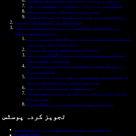
دیگر ایپس اور سروسز کے ساتھ انضمام
ڈسکلیمر اور یوزر ڈکشنری کسٹمائزیشن
نئی راہیں: اینڈرائیڈ سے آگے
اختتام: ہمہ گیر ٹیکنالوجی کی طرف قدم
اسپیچفائی ٹیکسٹ ٹو اسپیچ
ایلوکوئنس ٹیکسٹ ٹو اسپیچ سے متعلق اکثر
پوچھے گئے سوالات
اینڈرائیڈ کے لیے سب سے حقیقت پسند ٹی ٹی
ایس انجن کون سا ہے؟
ایلوکوئنس سافٹ ویئر کیا ہے؟
ایلوکوئنس ٹیکسٹ ٹو اسپیچ 1.2.9 اے پی کے
کا سائز کتنا ہے؟
ایلوکوئنس ٹیکسٹ ٹو اسپیچ ایپ کے کیا
فائدے ہیں؟
ایلوکوئنس ٹیکسٹ ٹو اسپیچ اور دوسرے ٹی
ٹی ایس انجنز میں کیا فرق ہے؟
یہ سافٹ ویئر کیا کرتا ہے؟
ٹی ٹی ایس انجن اور ٹی ٹی ایس ایپلیکیشن
میں فرق؟
ایلوکوئنس کے فائدے اور نقصانات؟
تجویز کردہ پوسٹس
ٹیکسٹ ٹو اسپیچ مختلف آوازوں کے ساتھ
Google Docs کو مجھ سے پڑھوانا کیسے ممکن ہے