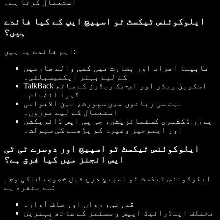
استعمال کرتا ہے۔
ایلوکوئنس ٹیکسٹ ٹو اسپیچ ایپ کے کیا فائدے
ہیں؟
اہم فائدے یہ ہیں:
نابینا افراد اور بصارت میں کمی والے صارفین
کے لیے بہتر ایکسیسبلٹی۔
TalkBack اسکرین ریڈر اور ای-بک ریڈرز کے ساتھ
گہرا انضمام۔
بہت سی زبانوں میں سپورٹ، بین الاقوامی
استعمال کے لیے موزوں۔
یوزر ڈکشنری کسٹمائزیشن، جی پی ایس ڈائریکشن
اور ایموجیز وغیرہ کو پڑھنے کی سہولت۔
ایلوکوئنس ٹیکسٹ ٹو اسپیچ اور دوسرے ٹی ٹی
ایس انجنز میں کیا فرق ہے؟
ایلوکوئنس ٹیکسٹ ٹو اسپیچ درج ذیل خصوصیات کی وجہ
سے منفرد ہے:
قدرتی، رواں اور صاف آواز۔
مختلف اینڈرائیڈ ایپس و سسٹمز کے ساتھ بہترین