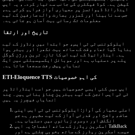
کیشن ہے۔ کوڈ فیکٹری کی جانب سے تیار کردہ، یہ ایپ
اینڈرائڈ ڈیوائسز پر معیاری آواز فراہم کرتی ہے،
جس سے نابینا اور کمزور بصارت والے صارفین کے لیے
معلومات تک رسائی بہت آسان ہو جاتی ہے۔
تاریخ اور ارتقا
ایلوکوئنس ٹی ٹی ایس، جو ابتدا میں ونڈوز کے لیے
بنایا گیا تھا، وقت کے ساتھ بہت نکھرا اور بہتر ہوا
ہے۔ اینڈرائیڈ کے لیے اس کا تازہ ترین ورژن گوگل
پلے پر دستیاب ہے اور موبائل ایکسیسبلٹی میں ایک
نمایاں پیش رفت سمجھا جاتا ہے۔
ETI-Eloquence TTS کی اہم خصوصیات
ایپ میں کئی ایسی خصوصیات ہیں جو اسے اینڈرائڈ پر
ٹی ٹی ایس انجن کے لیے بہترین چناؤ بناتی ہیں۔ چند
نمایاں فیچرز یہ ہیں:
اعلی معیار کی آواز
: ایلوکوئنس ٹی ٹی ایس اپنی
صاف، واضح اور قدرتی آواز کے لیے مشہور ہے جو
انگلش اور دوسری زبانوں میں دستیاب ہے۔
اسکرین ریڈرز کے ساتھ انضمام
: یہ ایپ TalkBack
جیسے اسکرین ریڈرز کے ساتھ بخوبی چلتی ہے اور