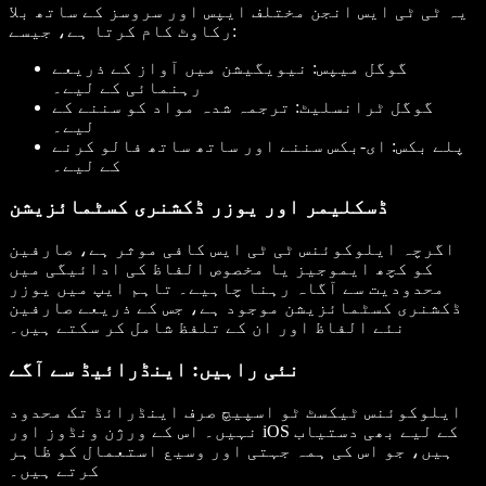
یہ ٹی ٹی ایس انجن مختلف ایپس اور سروسز کے ساتھ بلا
رکاوٹ کام کرتا ہے، جیسے:
گوگل میپس
: نیویگیشن میں آواز کے ذریعے
رہنمائی کے لیے۔
گوگل ٹرانسلیٹ
: ترجمہ شدہ مواد کو سننے کے
لیے۔
پلے بکس
: ای-بکس سننے اور ساتھ ساتھ فالو کرنے
کے لیے۔
ڈسکلیمر اور یوزر ڈکشنری کسٹمائزیشن
اگرچہ ایلوکوئنس ٹی ٹی ایس کافی موثر ہے، صارفین
کو کچھ ایموجیز یا مخصوص الفاظ کی ادائیگی میں
محدودیت سے آگاہ رہنا چاہیے۔ تاہم ایپ میں یوزر
ڈکشنری کسٹمائزیشن موجود ہے، جس کے ذریعے صارفین
نئے الفاظ اور ان کے تلفظ شامل کر سکتے ہیں۔
نئی راہیں: اینڈرائیڈ سے آگے
ایلوکوئنس ٹیکسٹ ٹو اسپیچ صرف اینڈرائڈ تک محدود
نہیں۔ اس کے ورژن ونڈوز اور iOS کے لیے بھی دستیاب
ہیں، جو اس کی ہمہ جہتی اور وسیع استعمال کو ظاہر
کرتے ہیں۔