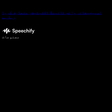
اسپیچیفائی وائس ٹائپنگ ڈکٹیٹیشن متعارف کروا
رہا ہے
وائس ٹائپنگ کے ساتھ 5 گنا تیزی سے لکھیں
مصنوعات
مزید جانیں