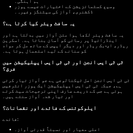
ہم آہنگی۔
وسیع کسٹمائزیشن کے اختیارات جیسے یوزر
ڈکشنری، آواز کی سیٹنگز وغیرہ۔
یہ سافٹ ویئر کیا کرتا ہے؟
یہ سافٹ ویئر لکھا ہوا متن آواز میں بدلتا ہے اور
اینڈرائیڈ پر رسائی کو آسان بناتا ہے۔ اسکرین
ریڈر، ای-بک ریڈر اور دیگر ایپس کے ساتھ مل کر مواد
کو سنانے کے لیے استعمال ہوتا ہے۔
ٹی ٹی ایس انجن اور ٹی ٹی ایس ایپلیکیشن میں
فرق؟
ٹی ٹی ایس انجن اصل ٹیکنالوجی ہے جو آواز تیار کرتی
ہے، جبکہ ٹی ٹی ایس ایپلیکیشن ایک یوزر انٹرفیس
ہوتی ہے جس کے ذریعے صارف اپنی ترجیحات سیٹ کرتے
اور تیار شدہ آواز سنتے ہیں۔
ایلوکوئنس کے فائدے اور نقصانات؟
فائدے:
اعلی معیار اور نسبتاً قدرتی آواز۔