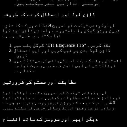
جو سمعی انداز میں بہتر سیکھتے ہیں۔
ڈاؤن لوڈ اور انسٹال کرنے کا طریقہ
ایلوکوئنس ٹیکسٹ ٹو اسپیچ 1.2.9 اے پی کے کا تازہ
ترین ورژن گوگل پلے اسٹور سے بآسانی ڈاؤن لوڈ کیا
جا سکتا ہے۔ طریقہ یہ ہے:
گوگل پلے میں "ETI-Eloquence TTS" تلاش کریں۔
ڈاؤن لوڈ بٹن پر ٹیپ کریں اور ایپ انسٹال
کریں۔
انسٹال ہونے کے بعد اسے ڈیوائس کی سیٹنگز میں
ڈیفالٹ ٹی ٹی ایس انجن کے طور پر سیٹ کیا جا
سکتا ہے۔
مطابقت اور سسٹم کی ضرورتیں
ایلوکوئنس ٹیکسٹ ٹو اسپیچ متعدد اینڈرائیڈ
ڈیوائسز کے ساتھ مطابقت رکھتی ہے۔ اسے اینڈرائیڈ
4.0 یا اس کے بعد کے ورژن کی ضرورت ہوتی ہے، جس سے
زیادہ تر صارفین اس تک رسائی حاصل کر سکتے ہیں۔
دیگر ایپس اور سروسز کے ساتھ انضمام