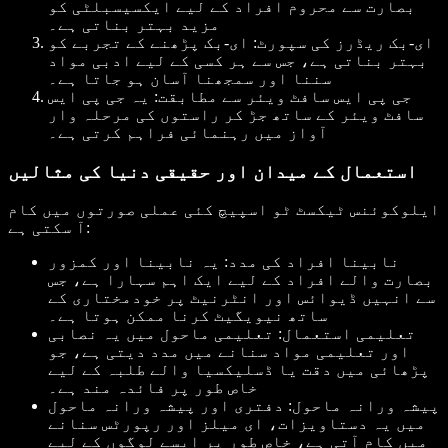
بصارت سے محروم افراد کے لیے ایکسیسبلٹی کو
مزید بہتر بناتی ہے۔
ای-بک ریڈرز کی سپورٹ
: ای-بک پڑھنے کے تجربے کو
بہتر بناتی ہے، جس سے ہر کسی کے لیے ادبی مواد
سننا اور سمجھنا آسان ہو جاتا ہے۔
جی پی ایس سافٹ ویئر سے مطابقت
: یہ جی پی ایس
سافٹ ویئر کے ساتھ جڑ کر راستوں کی مرحلہ وار
آواز میں رہنمائی فراہم کرتی ہے۔
استعمال کے میدان اور حقیقی دنیا کی مثالیں
ایلوکوئنس ٹیکسٹ ٹو اسپیچ کئی عملی صورتوں میں کام
آ سکتی ہے:
نابینا افراد کی مدد
: یہ نابینا اور کمزور
بصارت والے افراد کے لیے ایک اہم سہارا ہے، جس
سے انہیں ڈیوائس اور انٹرنیٹ پر خودمختاری کے
ساتھ نیویگیٹ کرنا ممکن ہوتا ہے۔
تعلیمی استعمال
: تعلیمی ماحول میں یہ نصابی
اور تعلیمی مواد سنانے میں مدد دیتی ہے، جو
پڑھائی میں دقت یا ڈسلیکسیا والے طلبہ کے لیے
خاص طور پر فائدہ مند ہے۔
پیشہ ورانہ ماحول
: دفتری اور پیشہ ورانہ ماحول
میں یہ دستاویزات، ای میلز اور رپورٹس سنانے
میں کام آتی ہے، خاص طور پر ایسے لوگوں کے لیے