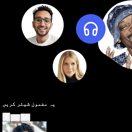
یہ مضمون شیئر کریں