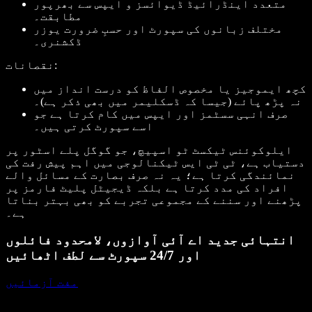
متعدد اینڈرائیڈ ڈیوائسز و ایپس سے بھرپور
مطابقت۔
مختلف زبانوں کی سپورٹ اور حسبِ ضرورت یوزر
ڈکشنری۔
نقصانات:
کچھ ایموجیز یا مخصوص الفاظ کو درست انداز میں
نہ پڑھ پائے (جیسا کہ ڈسکلیمر میں بھی ذکر ہے)۔
صرف انہی سسٹمز اور ایپس میں کام کرتا ہے جو
اسے سپورٹ کرتی ہیں۔
ایلوکوئنس ٹیکسٹ ٹو اسپیچ، جو گوگل پلے اسٹور پر
دستیاب ہے، ٹی ٹی ایس ٹیکنالوجی میں اہم پیش رفت کی
نمائندگی کرتا ہے؛ یہ نہ صرف بصارت کے مسائل والے
افراد کی مدد کرتا ہے بلکہ ڈیجیٹل پلیٹ فارمز پر
پڑھنے اور سننے کے مجموعی تجربے کو بھی بہتر بناتا
ہے۔
انتہائی جدید اے آئی آوازوں، لامحدود فائلوں
اور 24/7 سپورٹ سے لطف اٹھائیں
مفت آزمائیں