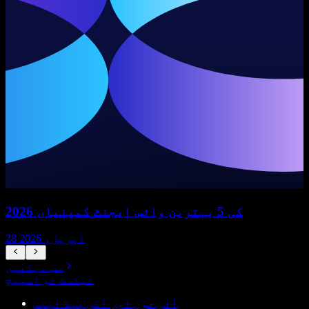
2026 کی 5 بہترین وائس ایجنٹ کمپنیاں
28 اپریل، 2026
سب دیکھیں
ٹیکسٹ ٹو اسپیچ
آئی فون اور آئی پیڈ ایپس