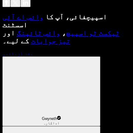
اسپیچفائی، آپ کا
وائس اے آئی
اسسٹنٹ
ٹیکسٹ ٹو اسپیچ
،
وائس ٹائپنگ
اور
تیز جوابات
کے لیے۔
مفت آزمائیں
Gwyneth
اداکارہ