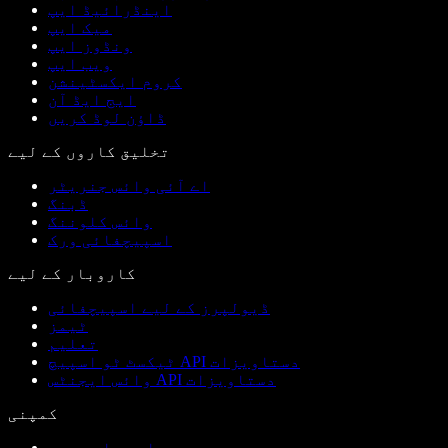
اینڈرائیڈ ایپ
میک ایپ
ونڈوز ایپ
ویب ایپ
کروم ایکسٹینشن
ایج ایڈ آن
ڈاؤن لوڈ کریں
تخلیق کاروں کے لیے
اے آئی وائس جنریٹر
ڈبنگ
وائس کلوننگ
اسپیچفائی ورک
کاروبار کے لیے
ڈیولپرز کے لیے اسپیچفائی
ٹیمز
تعلیم
ٹیکسٹ ٹو اسپیچ API دستاویزات
وائس ایجنٹس API دستاویزات
کمپنی
ہمارے بارے میں