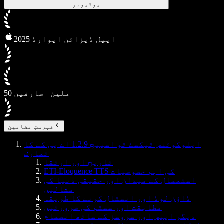
یوٹیوبر
2025 ایپل ڈیزائن ایوارڈ
50 ملین+ صارفین
فہرستِ مضامین
ایلوکوئنس ٹیکسٹ ٹو اسپیچ 1.2.9 اے پی کے کا
تعارف
تاریخ اور ارتقا
ETI-Eloquence TTS کی اہم خصوصیات
استعمال کے میدان اور حقیقی دنیا کی
مثالیں
ڈاؤن لوڈ اور انسٹال کرنے کا طریقہ
مطابقت اور سسٹم کی ضرورتیں
دیگر ایپس اور سروسز کے ساتھ انضمام