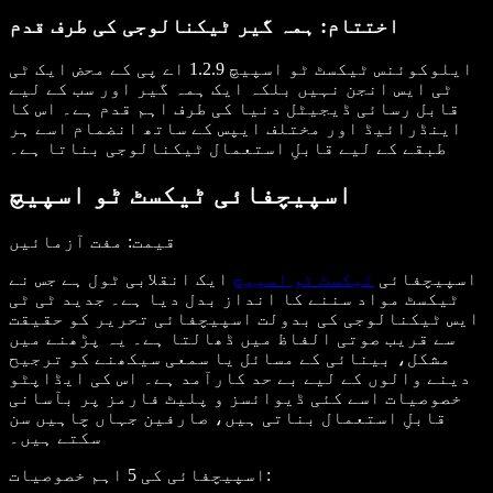
اختتام: ہمہ گیر ٹیکنالوجی کی طرف قدم
ایلوکوئنس ٹیکسٹ ٹو اسپیچ 1.2.9 اے پی کے محض ایک ٹی
ٹی ایس انجن نہیں بلکہ ایک ہمہ گیر اور سب کے لیے
قابل رسائی ڈیجیٹل دنیا کی طرف اہم قدم ہے۔ اس کا
اینڈرائیڈ اور مختلف ایپس کے ساتھ انضمام اسے ہر
طبقے کے لیے قابلِ استعمال ٹیکنالوجی بناتا ہے۔
اسپیچفائی ٹیکسٹ ٹو اسپیچ
قیمت
: مفت آزمائیں
اسپیچفائی
ٹیکسٹ ٹو اسپیچ
ایک انقلابی ٹول ہے جس نے
ٹیکسٹ مواد سننے کا انداز بدل دیا ہے۔ جدید ٹی ٹی
ایس ٹیکنالوجی کی بدولت اسپیچفائی تحریر کو حقیقت
سے قریب صوتی الفاظ میں ڈھالتا ہے۔ یہ پڑھنے میں
مشکل، بینائی کے مسائل یا سمعی سیکھنے کو ترجیح
دینے والوں کے لیے بے حد کارآمد ہے۔ اس کی ایڈاپٹو
خصوصیات اسے کئی ڈیوائسز و پلیٹ فارمز پر بآسانی
قابلِ استعمال بناتی ہیں، صارفین جہاں چاہیں سن
سکتے ہیں۔
:
اسپیچفائی کی 5 اہم خصوصیات