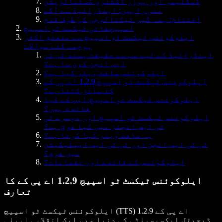
ڈسکلیمر اور یوزر ڈکشنری کسٹمائزیشن
نئی راہیں: اینڈرائیڈ سے آگے
اختتام: ہمہ گیر ٹیکنالوجی کی طرف قدم
اسپیچفائی ٹیکسٹ ٹو اسپیچ
ایلوکوئنس ٹیکسٹ ٹو اسپیچ سے متعلق اکثر
پوچھے گئے سوالات
اینڈرائیڈ کے لیے سب سے حقیقت پسند ٹی ٹی
ایس انجن کون سا ہے؟
ایلوکوئنس سافٹ ویئر کیا ہے؟
ایلوکوئنس ٹیکسٹ ٹو اسپیچ 1.2.9 اے پی کے
کا سائز کتنا ہے؟
ایلوکوئنس ٹیکسٹ ٹو اسپیچ ایپ کے کیا
فائدے ہیں؟
ایلوکوئنس ٹیکسٹ ٹو اسپیچ اور دوسرے ٹی
ٹی ایس انجنز میں کیا فرق ہے؟
یہ سافٹ ویئر کیا کرتا ہے؟
ٹی ٹی ایس انجن اور ٹی ٹی ایس ایپلیکیشن
میں فرق؟
ایلوکوئنس کے فائدے اور نقصانات؟
ایلوکوئنس ٹیکسٹ ٹو اسپیچ 1.2.9 اے پی کے کا
تعارف
ایلوکوئنس ٹیکسٹ ٹو اسپیچ (TTS) 1.2.9 اے پی کے
ڈیجیٹل ایکسیسبلٹی کی دنیا میں ایک انقلابی ایپلی