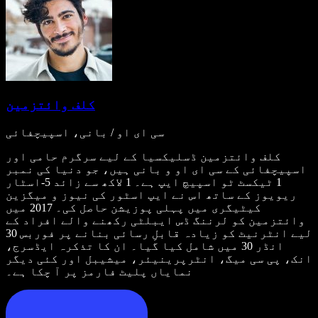
کلف وائتزمین
سی ای او / بانی، اسپیچفائی
کلف وائتزمین ڈسلیکسیا کے لیے سرگرم حامی اور
اسپیچفائی کے سی ای او و بانی ہیں، جو دنیا کی نمبر
1 ٹیکسٹ ٹو اسپیچ ایپ ہے۔ 1 لاکھ سے زائد 5-اسٹار
ریویوز کے ساتھ اس نے ایپ اسٹور کی نیوز و میگزین
کیٹیگری میں پہلی پوزیشن حاصل کی۔ 2017 میں
وائتزمین کو لرننگ ڈس ایبلٹی رکھنے والے افراد کے
لیے انٹرنیٹ کو زیادہ قابلِ رسائی بنانے پر فوربس 30
انڈر 30 میں شامل کیا گیا۔ ان کا تذکرہ ایڈسرج،
انک، پی سی میگ، انٹرپرینیئر، میشیبل اور کئی دیگر
نمایاں پلیٹ فارمز پر آ چکا ہے۔