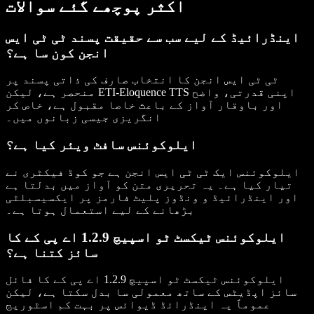
اکثر پوچھے گئے سوالات
اینڈرائیڈ کے لیے سب سے حقیقت پسند ٹی ٹی ایس
انجن کون سا ہے؟
ٹی ٹی ایس انجن کا انتخاب صارف کی ذاتی پسند پر
منحصر ہے، لیکن ETI-Eloquence TTS اپنی قدرتی، واضح
اور باوقار آواز کے باعث خاصا مقبول ہے، خاص کر
انگریزی جیسی زبانوں میں۔
ایلوکوئنس سافٹ ویئر کیا ہے؟
ایلوکوئنس ایک ٹی ٹی ایس انجن ہے جو کوڈ فیکٹری نے
تیار کیا ہے۔ یہ تحریری متن کو آواز میں بدلتا ہے
اور اینڈرائیڈ و ونڈوز پلیٹ فارمز پر ایکسیسبلٹی
بڑھانے کے لیے استعمال ہوتا ہے۔
ایلوکوئنس ٹیکسٹ ٹو اسپیچ 1.2.9 اے پی کے کا
سائز کتنا ہے؟
ایلوکوئنس ٹیکسٹ ٹو اسپیچ 1.2.9 اے پی کے کا فائل
سائز اپڈیٹس کے ساتھ معمولی سا بدل سکتا ہے، لیکن
عموماً یہ اینڈرائڈ ڈیوائس پر بہت کم اسٹوریج