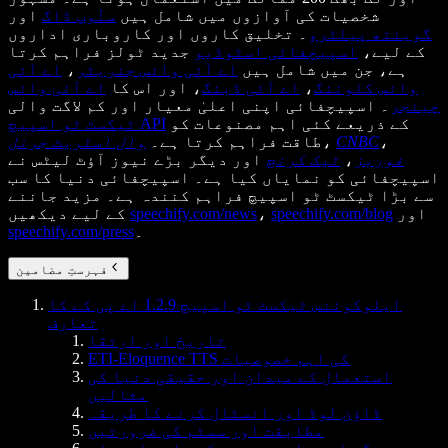
شخصیات کی آوازوں میں شامل ہیں
سنُوپ ڈاگ
اور
گوینتھ پیلٹرو
۔ تخلیق کاروں اور کاروباری اداروں
کے لیے،
اسپیچفائی اسٹوڈیو
جدید ٹولز فراہم کرتا
ہے، جن میں شامل ہیں
اے آئی وائس جنریٹر
،
اے آئی
وائس کلوننگ
،
اے آئی ڈبنگ
، اور اس کا
اے آئی وائس
چینجر
۔ اسپیچفائی اپنی اعلیٰ معیار اور کم لاگت والی
کے ذریعے کئی اہم مصنوعات کو
ٹیکسٹ ٹو اسپیچ API
،
CNBC
،
طاقت فراہم کرتا ہے۔
وال اسٹریٹ جرنل
فوربز
،
ٹیک کرنچ
اور دیگر بڑے نیوز آؤٹ لیٹس نے
اسپیچفائی کو نمایاں کیا ہے۔ اسپیچفائی دنیا کا سب
سے بڑا ٹیکسٹ ٹو اسپیچ فراہم کنندہ ہے۔ مزید جاننے
اور
speechify.com/blog
،
speechify.com/news
کے لیے دیکھیں
۔
speechify.com/press
فہرستِ مضامین
ایلوکوئنس ٹیکسٹ ٹو اسپیچ 1.2.9 اے پی کے کا
تعارف
تاریخ اور ارتقا
ETI-Eloquence TTS کی اہم خصوصیات
استعمال کے میدان اور حقیقی دنیا کی
مثالیں
ڈاؤن لوڈ اور انسٹال کرنے کا طریقہ
مطابقت اور سسٹم کی ضرورتیں