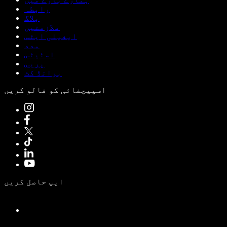
رابطہ
بلاگ
ملازمتیں
ایفیلی ایٹس
مدد
اسٹیٹس
پریس
برانڈ کٹ
اسپیچفائی کو فالو کریں
ایپ حاصل کریں