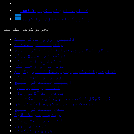
macOS کے لیے ڈاؤن لوڈ کریں
ونڈوز کے لیے ڈاؤن لوڈ کریں
تجویز کردہ مطالعہ
ڈکٹیشن اور وائس ٹائپنگ
وائس اے آئی اسسٹنٹ
اینڈرائیڈ پر پی ڈی ایف ٹیکسٹ ٹو اسپیچ
ٹیکسٹ ٹو اسپیچ ریڈر
خاتون آواز جنریٹر
مردانہ آواز جنریٹر
ڈسلیکسیا کے لیے بہترین مطالعہ پروگرام
روبوٹ وائس جنریٹر
اینیمے ٹیکسٹ ٹو اسپیچ
اے آئی وائس چینجر
پی ڈی ایف آڈیو ریڈر
کیا گوگل ڈاکس مجھے پڑھ کر سنا سکتا ہے
ٹیکسٹ ٹو اسپیچ کروم ایکسٹینشن
ہندی ٹیکسٹ ٹو اسپیچ
پی ڈی ایف ریڈ الاؤڈ
اے آئی وائس جنریٹر
ٹیکستو آ ووز
لیطوری دی ٹیکسٹو