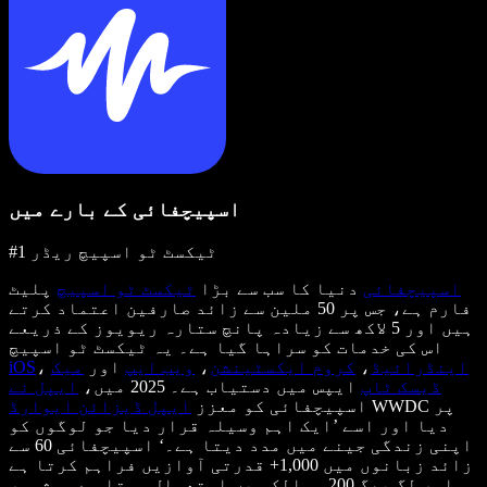
اسپیچفائی کے بارے میں
#1 ٹیکسٹ ٹو اسپیچ ریڈر
اسپیچفائی
دنیا کا سب سے بڑا
ٹیکسٹ ٹو اسپیچ
پلیٹ
فارم ہے، جس پر 50 ملین سے زائد صارفین اعتماد کرتے
ہیں اور 5 لاکھ سے زیادہ پانچ ستارہ ریویوز کے ذریعے
اس کی خدمات کو سراہا گیا ہے۔ یہ ٹیکسٹ ٹو اسپیچ
اینڈرائیڈ
،
کروم ایکسٹینشن
،
ویب ایپ
اور
میک
،
iOS
ڈیسک ٹاپ
ایپس میں دستیاب ہے۔ 2025 میں،
ایپل نے
WWDC پر
اسپیچفائی کو معزز
ایپل ڈیزائن ایوارڈ
دیا اور اسے ’ایک اہم وسیلہ قرار دیا جو لوگوں کو
اپنی زندگی جینے میں مدد دیتا ہے۔‘ اسپیچفائی 60 سے
زائد زبانوں میں 1,000+ قدرتی آوازیں فراہم کرتا ہے
اور لگ بھگ 200 ممالک میں استعمال ہوتا ہے۔ مشہور