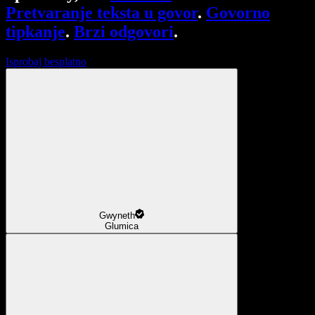
Pretvaranje teksta u govor
.
Govorno
tipkanje
.
Brzi odgovori
.
Isprobaj besplatno
Gwyneth
Glumica