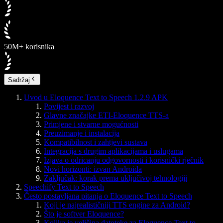
50M+ korisnika
Sadržaj
Uvod u Eloquence Text to Speech 1.2.9 APK
Povijest i razvoj
Glavne značajke ETI-Eloquence TTS-a
Primjene i stvarne mogućnosti
Preuzimanje i instalacija
Kompatibilnost i zahtjevi sustava
Integracija s drugim aplikacijama i uslugama
Izjava o odricanju odgovornosti i korisnički rječnik
Novi horizonti: izvan Androida
Zaključak: korak prema uključivoj tehnologiji
Speechify Text to Speech
Često postavljana pitanja o Eloquence Text to Speech
Koji je najrealističniji TTS engine za Android?
Što je softver Eloquence?
Kolika je veličina datoteke za Eloquence Text to