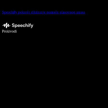
Speechify pokreće diktiranje pomoću glasovnog unosa
Pišite 5× brže uz glasovno diktiranje
Proizvodi
Saznajte više