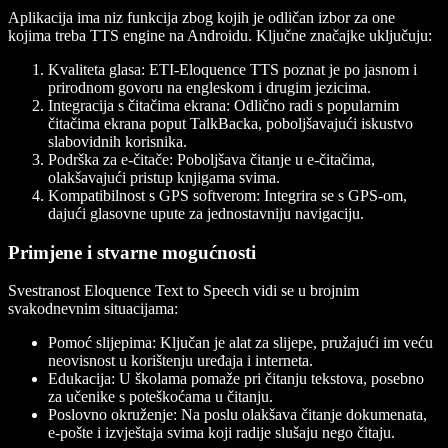
Aplikacija ima niz funkcija zbog kojih je odličan izbor za one
kojima treba TTS engine na Androidu. Ključne značajke uključuju:
Kvaliteta glasa
: ETI-Eloquence TTS poznat je po jasnom i
prirodnom govoru na engleskom i drugim jezicima.
Integracija s čitačima ekrana
: Odlično radi s popularnim
čitačima ekrana poput TalkBacka, poboljšavajući iskustvo
slabovidnih korisnika.
Podrška za e-čitače
: Poboljšava čitanje u e-čitačima,
olakšavajući pristup knjigama svima.
Kompatibilnost s GPS softverom
: Integrira se s GPS-om,
dajući glasovne upute za jednostavniju navigaciju.
Primjene i stvarne mogućnosti
Svestranost Eloquence Text to Speech vidi se u brojnim
svakodnevnim situacijama:
Pomoć slijepima
: Ključan je alat za slijepe, pružajući im veću
neovisnost u korištenju uređaja i interneta.
Edukacija
: U školama pomaže pri čitanju tekstova, posebno
za učenike s poteškoćama u čitanju.
Poslovno okruženje
: Na poslu olakšava čitanje dokumenata,
e-pošte i izvještaja svima koji radije slušaju nego čitaju.