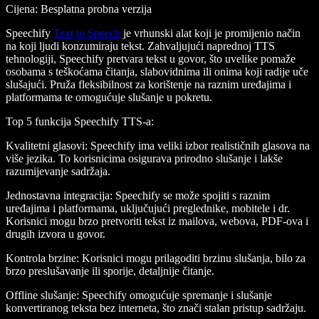
Cijena
: Besplatna probna verzija
Speechify
Text to Speech
je vrhunski alat koji je promijenio način
na koji ljudi konzumiraju tekst. Zahvaljujući naprednoj TTS
tehnologiji, Speechify pretvara tekst u govor, što uvelike pomaže
osobama s teškoćama čitanja, slabovidnima ili onima koji radije uče
slušajući. Pruža fleksibilnost za korištenje na raznim uređajima i
platformama te omogućuje slušanje u pokretu.
Top 5 funkcija Speechify TTS-a
:
Kvalitetni glasovi
: Speechify ima veliki izbor realističnih glasova na
više jezika. To korisnicima osigurava prirodno slušanje i lakše
razumijevanje sadržaja.
Jednostavna integracija
: Speechify se može spojiti s raznim
uređajima i platformama, uključujući preglednike, mobitele i dr.
Korisnici mogu brzo pretvoriti tekst iz mailova, webova, PDF-ova i
drugih izvora u govor.
Kontrola brzine
: Korisnici mogu prilagoditi brzinu slušanja, bilo za
brzo preslušavanje ili sporije, detaljnije čitanje.
Offline slušanje
: Speechify omogućuje spremanje i slušanje
konvertiranog teksta bez interneta, što znači stalan pristup sadržaju.