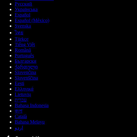
Русский
Українська
Español
Español (México)
Svenska
ไทย
Türkçe
Tiếng Việt
Română
Português
Български
ქართული
Slovenčina
Slovenščina
Eesti
Ελληνικά
Lietuvių
עברית
Bahasa Indonesia
বাংলা
Català
Bahasa Melayu
اردو