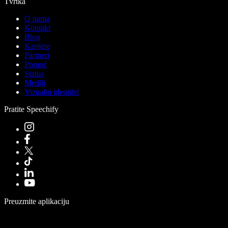
Tvrtka
O nama
Kontakt
Blog
Karijere
Partneri
Pomoć
Status
Mediji
Vizualni identitet
Pratite Speechify
Preuzmite aplikaciju