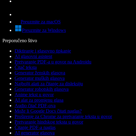
Preuzmite za macOS
Preuzmite za Windows
Preporučeno štivo
Diktiranje i glasovno tipkanje
AI glasovni asistent
Pretvaranje PDF-a u govor na Androidu
Čitač teksta
Generator ženskih glasova
Generator muških glasova
Najbolji alati za čitanje za disleksiju
Generator robotskih glasova
Anime tekst u govor
AI alat za promjenu glasa
Audio čitač PDF-ova
Može li Google Docs čitati naglas?
Proširenje za Chrome za pretvaranje teksta u govor
Pretvaranje hindskog teksta u govor
Čitanje PDF-a naglas
AI generator glasova