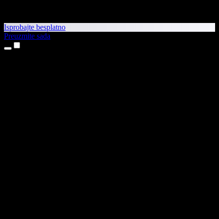
Isprobajte besplatno
Preuzmite sada
Proizvodi
Pretvaranje teksta u govor
Aplikacije za iPhone i iPad
Aplikacija za Android
Proširenje za Chrome
Proširenje za Edge
Web-aplikacija
Aplikacija za Mac
Aplikacija za Windows