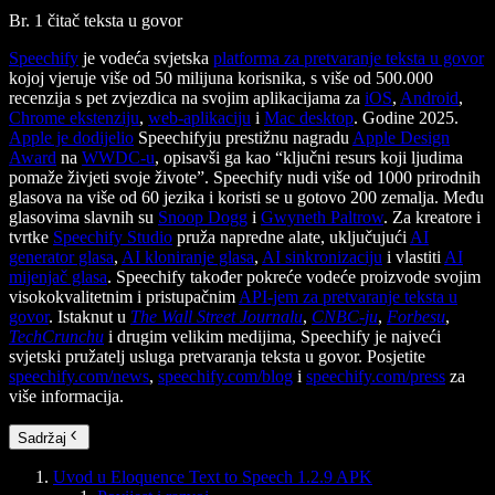
Br. 1 čitač teksta u govor
Speechify
je vodeća svjetska
platforma za pretvaranje teksta u govor
kojoj vjeruje više od 50 milijuna korisnika, s više od 500.000
recenzija s pet zvjezdica na svojim aplikacijama za
iOS
,
Android
,
Chrome ekstenziju
,
web-aplikaciju
i
Mac desktop
. Godine 2025.
Apple je dodijelio
Speechifyju prestižnu nagradu
Apple Design
Award
na
WWDC-u
, opisavši ga kao “ključni resurs koji ljudima
pomaže živjeti svoje živote”. Speechify nudi više od 1000 prirodnih
glasova na više od 60 jezika i koristi se u gotovo 200 zemalja. Među
glasovima slavnih su
Snoop Dogg
i
Gwyneth Paltrow
. Za kreatore i
tvrtke
Speechify Studio
pruža napredne alate, uključujući
AI
generator glasa
,
AI kloniranje glasa
,
AI sinkronizaciju
i vlastiti
AI
mijenjač glasa
. Speechify također pokreće vodeće proizvode svojim
visokokvalitetnim i pristupačnim
API-jem za pretvaranje teksta u
govor
. Istaknut u
The Wall Street Journalu
,
CNBC-ju
,
Forbesu
,
TechCrunchu
i drugim velikim medijima, Speechify je najveći
svjetski pružatelj usluga pretvaranja teksta u govor. Posjetite
speechify.com/news
,
speechify.com/blog
i
speechify.com/press
za
više informacija.
Sadržaj
Uvod u Eloquence Text to Speech 1.2.9 APK