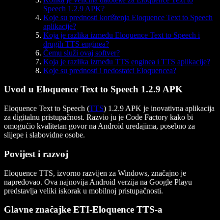
Speech 1.2.9 APK?
Koje su prednosti korištenja Eloquence Text to Speech
aplikacije?
Koja je razlika između Eloquence Text to Speech i
drugih TTS enginea?
Čemu služi ovaj softver?
Koja je razlika između TTS enginea i TTS aplikacije?
Koje su prednosti i nedostatci Eloquencea?
Uvod u Eloquence Text to Speech 1.2.9 APK
Eloquence Text to Speech (
TTS
) 1.2.9 APK je inovativna aplikacija
za digitalnu pristupačnost. Razvio ju je Code Factory kako bi
omogućio kvalitetan govor na Android uređajima, posebno za
slijepe i slabovidne osobe.
Povijest i razvoj
Eloquence TTS, izvorno razvijen za Windows, značajno je
napredovao. Ova najnovija Android verzija na Google Playu
predstavlja veliki iskorak u mobilnoj pristupačnosti.
Glavne značajke ETI-Eloquence TTS-a