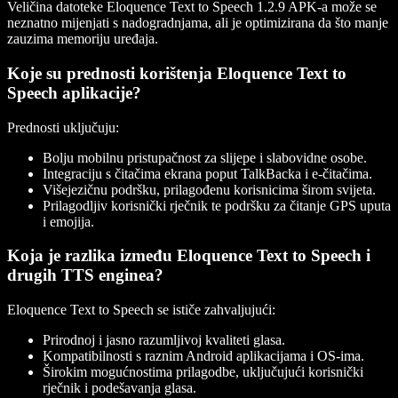
Veličina datoteke Eloquence Text to Speech 1.2.9 APK-a može se
neznatno mijenjati s nadogradnjama, ali je optimizirana da što manje
zauzima memoriju uređaja.
Koje su prednosti korištenja Eloquence Text to
Speech aplikacije?
Prednosti uključuju:
Bolju mobilnu pristupačnost za slijepe i slabovidne osobe.
Integraciju s čitačima ekrana poput TalkBacka i e-čitačima.
Višejezičnu podršku, prilagođenu korisnicima širom svijeta.
Prilagodljiv korisnički rječnik te podršku za čitanje GPS uputa
i emojija.
Koja je razlika između Eloquence Text to Speech i
drugih TTS enginea?
Eloquence Text to Speech se ističe zahvaljujući:
Prirodnoj i jasno razumljivoj kvaliteti glasa.
Kompatibilnosti s raznim Android aplikacijama i OS-ima.
Širokim mogućnostima prilagodbe, uključujući korisnički
rječnik i podešavanja glasa.