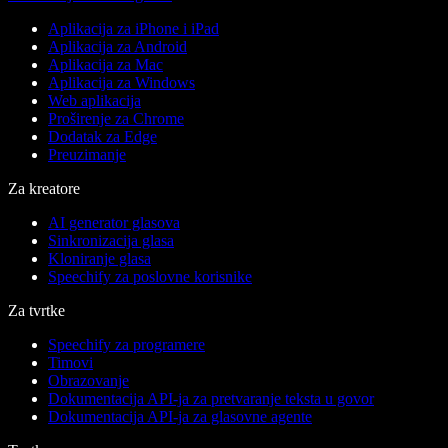
Aplikacija za iPhone i iPad
Aplikacija za Android
Aplikacija za Mac
Aplikacija za Windows
Web aplikacija
Proširenje za Chrome
Dodatak za Edge
Preuzimanje
Za kreatore
AI generator glasova
Sinkronizacija glasa
Kloniranje glasa
Speechify za poslovne korisnike
Za tvrtke
Speechify za programere
Timovi
Obrazovanje
Dokumentacija API-ja za pretvaranje teksta u govor
Dokumentacija API-ja za glasovne agente