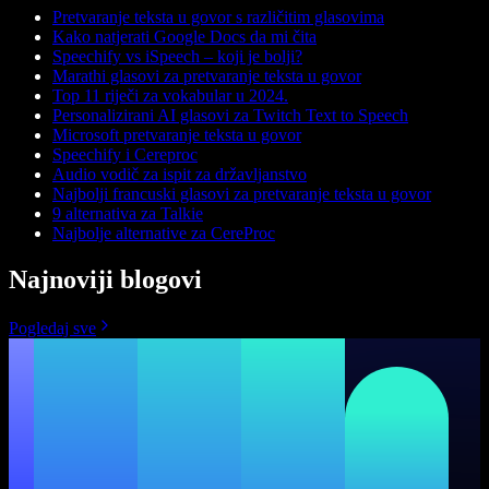
Pretvaranje teksta u govor s različitim glasovima
Kako natjerati Google Docs da mi čita
Speechify vs iSpeech – koji je bolji?
Marathi glasovi za pretvaranje teksta u govor
Top 11 riječi za vokabular u 2024.
Personalizirani AI glasovi za Twitch Text to Speech
Microsoft pretvaranje teksta u govor
Speechify i Cereproc
Audio vodič za ispit za državljanstvo
Najbolji francuski glasovi za pretvaranje teksta u govor
9 alternativa za Talkie
Najbolje alternative za CereProc
Najnoviji blogovi
Pogledaj sve