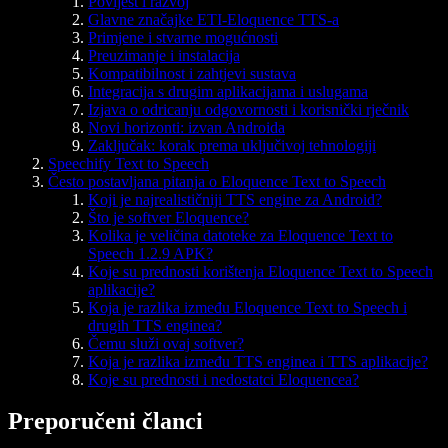
Povijest i razvoj
Glavne značajke ETI-Eloquence TTS-a
Primjene i stvarne mogućnosti
Preuzimanje i instalacija
Kompatibilnost i zahtjevi sustava
Integracija s drugim aplikacijama i uslugama
Izjava o odricanju odgovornosti i korisnički rječnik
Novi horizonti: izvan Androida
Zaključak: korak prema uključivoj tehnologiji
Speechify Text to Speech
Često postavljana pitanja o Eloquence Text to Speech
Koji je najrealističniji TTS engine za Android?
Što je softver Eloquence?
Kolika je veličina datoteke za Eloquence Text to
Speech 1.2.9 APK?
Koje su prednosti korištenja Eloquence Text to Speech
aplikacije?
Koja je razlika između Eloquence Text to Speech i
drugih TTS enginea?
Čemu služi ovaj softver?
Koja je razlika između TTS enginea i TTS aplikacije?
Koje su prednosti i nedostatci Eloquencea?
Preporučeni članci