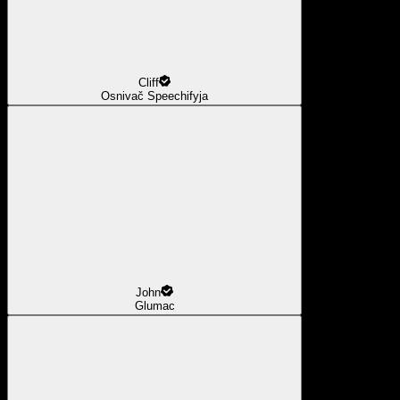
Cliff
Osnivač Speechifyja
John
Glumac