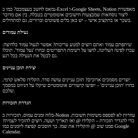
נמאס לחשב בעצמכם? כמו ב-Excel ו-Google Sheets, Notion מאפשרת
ליצור נוסחאות שמבצעות חישובים אוטומטיים בטבלה. בין אם מדובר
בשכר או בתקציב אישי – יש כאן כלים פשוטים וברורים, גם למתחילים.
נעילת עמודים
שיתפתם עמוד ואתם רוצים למנוע עריכות? אפשר לנעול עמוד בלחיצה:
עברו לפינה העליונה, לחצו על רשימת התפריטים ובחרו 'נעל עמוד'. תוכלו
גם לבטל את הנעילה בכל רגע.
יצירת תוכן עניינים
יוצרים מסמכים ארוכים? תוכן עניינים עושה סדר. הקלידו סלאש קדמי,
בחרו 'תוכן עניינים' – יופיעו קישורים אוטומטיים שיקלו על הניווט במסמך
שלכם.
הגדרת תזכורות
בלוח זמנים עמוס, תזכורות ב-Notion עוזרות לא לפספס משימות חשובות.
כדי להגדיר תזכורת – הקלידו @ ואז תאריך ושעה. רוצים להזכיר לעמית?
סמנו שוב @ והקלידו את שמו. כך חוסכים קפיצה ליומנים כמו Google
Calendar.