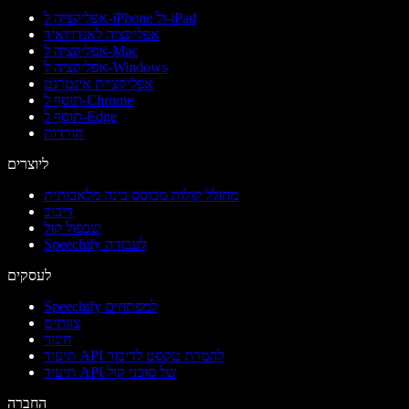
אפליקציה ל-iPhone ול-iPad
אפליקציה לאנדרואיד
אפליקציה ל-Mac
אפליקציה ל-Windows
אפליקציית אינטרנט
תוסף ל-Chrome
תוסף ל-Edge
הורדות
ליוצרים
מחולל קולות מבוסס בינה מלאכותית
דיבוב
שכפול קול
Speechify לעבודה
לעסקים
Speechify למפתחים
צוותים
חינוך
תיעוד API להמרת טקסט לדיבור
תיעוד API של סוכני קול
החברה