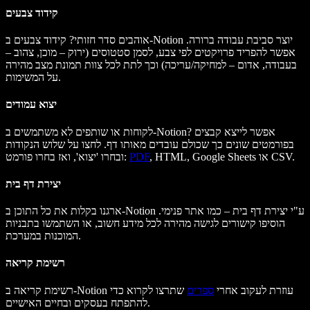
קידוד צבעים
אוהבים סדר חזותי? קידוד צבעים ב-Notion יוצר סביבת עבודה ברורה.
אפשר להפריד פרויקטים לפי צבע, לסמן סטטוסים (ירוק – מוכן, צהוב –
בעבודה, אדום – למחיקה/עריכה) וכך לתת לכל צוות תמונת מצב מהירה
על המשימות.
יצוא עמודים
לקוחות או שותפים לא משתמשים ב-Notion? אפשר לייצא קבצים
בפורמטים שונים כך שכולם עובדים מאותו דף. לחצו על שלוש הנקודות
, HTML, Google Sheets או CSV.
PDF
ובחרו 'יצוא', ואז בחרו פורמט:
יצירת דף בית
ארגנו בקלות את כל התוכן ב-Notion ע"י יצירת דף בית – כמו אתר פנימי.
הוסיפו קישורים לגישה מהירה לכל מידע חשוב, או השתמשו בתבניות
המוכנות במערכת.
רשימת קריאה
רשימת קריאה ב-Notion עוזרת לעקוב אחרי
ספרים
שתרצו לקרוא כדי
להתפתח בעסקים ובחיים האישיים.