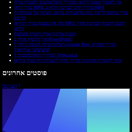
איך לסנכרן סאונד ווידאו: המדריך האולטימטיבי לסנכרון מדיה
עורך וידאו MP4: מדריך חיוני לעריכת וידאו ב‑MP4
עורך טקסט־לדיבור בינה מלאכותית בחינם: העתיד של טכנולוגיית
הדיבוב
גלה את עוצמת עורך הווידאו MP3: תוכנה חינמית לעריכת אודיו
ווידאו
תוכנת עריכת אודיו חינמית מומלצת
איך להוסיף אודיו ב-PowerPoint?
האלטרנטיבה הטובה ביותר ל-Google Play: מדריך מפורט
למשתמשי אנדרואיד
המדריך האולטימטיבי ל-Typecast.ai
שינוי תקשורת ארגונית: מדריך מקיף לתבניות דוח שנתי בוידאו
פוסטים אחרונים
הצג הכל