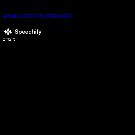
Speechify משיקה תמלול קול להקלדה
לכתוב פי 5 מהר יותר עם הכתבה קולית
מוצרים
למידע נוסף