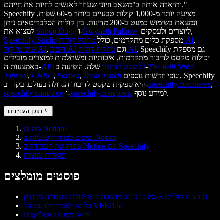
ותיארה אותה כ"משאב חיוני שעוזר לאנשים לחיות את חייהם."
Speechify מציעה יותר מ-1,000 קולות טבעיים ביותר מ-60 שפות,
ונמצאת בשימוש כמעט ב-200 מדינות. בין קולות הסלבריטאים ניתן
. ליוצרים ולעסקים,
Gwyneth Paltrow
ו-
Snoop Dogg
למצוא את
,
מחולל קולות AI
מספקת כלים מתקדמים, כולל
Speechify Studio
. Speechify גם מספקת
מחליף קולות AI
וגם
דיבוב AI
,
שיבוטי קול AI
יכולות טקסט לדיבור מתקדמות, איכותיות ומשתלמות למוצרים מובילים
The Wall Street
שלה. הופיעה ב-
API לטקסט לדיבור
באמצעות ה-
וגופי חדשות נוספים, Speechify
TechCrunch
,
Forbes
,
CNBC
,
Journal
,
speechify.com/news
היא ספקית טקסט לדיבור הגדולה בעולם. בקרו ב-
למידע נוסף.
speechify.com/press
ו-
speechify.com/blog
תוכן העניינים
מה זה Notion?
טיפים לפרודוקטיביות ב-Notion
שפרו את העבודה ב-Notion עם Speechify
שאלות נפוצות
פוסטים מומלצים
הודעות קוליות א-סינכרוניות: מהפכה בתקשורת בעבודה מרחוק
כל מה שצריך לדעת על VEED.io
וידאו מצגת לאפליקציה