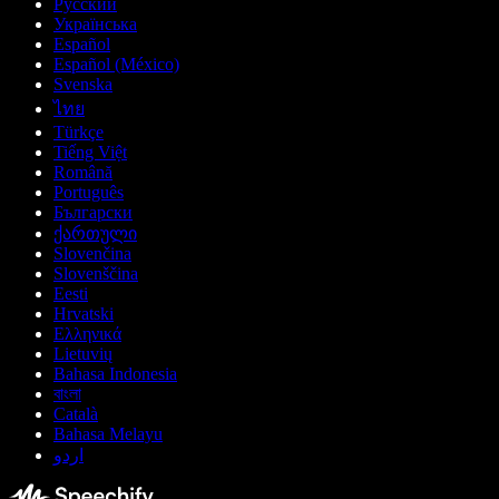
Русский
Українська
Español
Español (México)
Svenska
ไทย
Türkçe
Tiếng Việt
Română
Português
Български
ქართული
Slovenčina
Slovenščina
Eesti
Hrvatski
Ελληνικά
Lietuvių
Bahasa Indonesia
বাংলা
Català
Bahasa Melayu
اردو