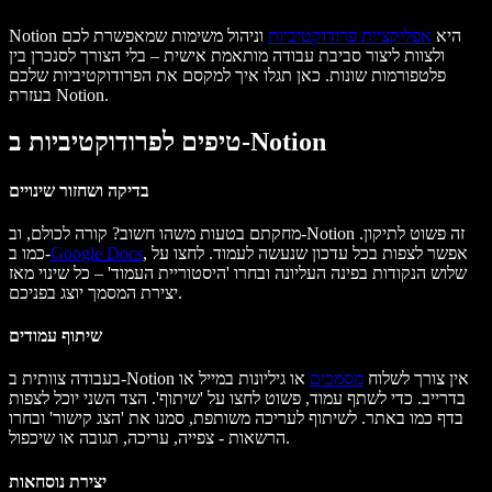
Notion היא
אפליקציית פרודוקטיביות
וניהול משימות שמאפשרת לכם
ולצוות ליצור סביבת עבודה מותאמת אישית – בלי הצורך לסנכרן בין
פלטפורמות שונות. כאן תגלו איך למקסם את הפרודוקטיביות שלכם
בעזרת Notion.
טיפים לפרודוקטיביות ב-Notion
בדיקה ושחזור שינויים
מחקתם בטעות משהו חשוב? קורה לכולם, וב-Notion זה פשוט לתיקון.
, אפשר לצפות בכל עדכון שנעשה לעמוד. לחצו על
Google Docs
כמו ב-
שלוש הנקודות בפינה העליונה ובחרו 'היסטוריית העמוד' – כל שינוי מאז
יצירת המסמך יוצג בפניכם.
שיתוף עמודים
בעבודה צוותית ב-Notion אין צורך לשלוח
מסמכים
או גיליונות במייל או
בדרייב. כדי לשתף עמוד, פשוט לחצו על 'שיתוף'. הצד השני יוכל לצפות
בדף כמו באתר. לשיתוף לעריכה משותפת, סמנו את 'הצג קישור' ובחרו
הרשאות - צפייה, עריכה, תגובה או שיכפול.
יצירת נוסחאות