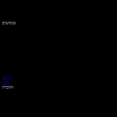
שימושים
הורדה
API
החברה