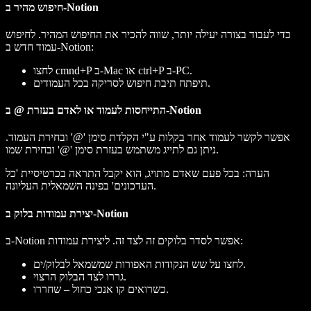
חיפוש מהיר ב-Notion
כדי לעבוד בצורה יעילה יותר, שווה להכיר את החיפוש המהיר. לחיפוש
עמוד חדש ב-Notion:
לחצו cmnd+P ב-Mac או ctrl+P ב-PC.
תיפתח תיבת חיפוש לסריקה בכל העמודים.
התייחסות לעמוד או לאדם בעזרת @ ב-Notion
אפשר לקשר לעמוד אחר בקלות ע"י הקלדת סימן '@' ובחירת העמוד.
ניתן גם לתייג משתמש בעזרת סימן '@' ובחירת שמו.
הערה: בכל פעם שאדם מתויג, הוא יקבל התראה בכרטיסיית 'כל
העדכונים' בפינה השמאלית העליונה.
יצירת עמודות בלוק ב-Notion
ב-Notion אפשר לסדר בלוקים זה לצד זה. ליצירת עמודות:
לחצו על שש הנקודות האפורות שמשמאל לבלוק/ים.
גררו לצד הבלוק הרצוי.
כשרואים קו אנכי כחול – שחררו.