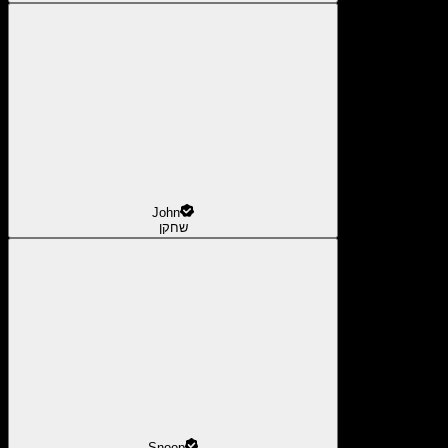
John
שחקן
Snoop