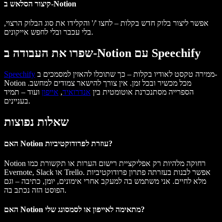
קיצור הסלאש ב-Notion
אפשר ליצור בלוק חדש בקלות – לחצו '/' והקלידו את סוג הבלוק הרצוי,
בלי עכבר ובלי לחפש אייקונים.
שפרו את העבודה ב-Notion עם Speechify
ממירה טקסט לאודיו בקלות – כך שתוכלו להאזין למסמכים ב-
Speechify
Notion מכל מכשיר ובכל זמן. אין צורך להישאר צמודים למחשב.
הספרייה מסתנכרנת אוטומטית בין
אנדרואיד
,
אייפון
ועוד – תמיד
בעניינים.
שאלות נפוצות
האם Notion עוזרת לפרודוקטיביות?
Notion רחוקה מלהיות רק אפליקציית רישום הערות או תקשורת כמו
Evernote, Slack או Trello. אפשר לבנות בעזרתה פתרון פרודוקטיביות
מלא לחיים. אני משתמש בה למעקב אחרי אימונים, יומן, כתיבה – וגם
הפוסט הזה נכתב בה.
האם Notion מתאימה לאייפון או לסמסונג שלי?