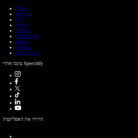
אודות
צרו קשר
בלוג
קריירה
שותפים
מרכז העזרה
סטטוס
עיתונות
ערכת המותג
עקבו אחרי Speechify
הורידו את האפליקציה