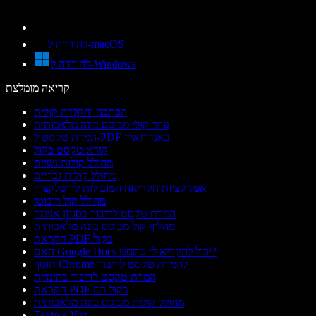
להורדה ל-macOS
להורדה ל-Windows
קריאה מומלצת
הכתבה והקלדה קולית
עוזר קולי מבוסס בינה מלאכותית
המרת טקסט ל-PDF באנדרואיד
קורא טקסט בקול
מחולל קולות נשיים
מחולל קולות גבריים
אפליקציות הקריאה המובילות לדיסלקציה
מחולל קול רובוטי
המרת טקסט לדיבור בסגנון אנימה
מחליף קול מבוסס בינה מלאכותית
הקראת PDF בקול
האם Google Docs יכול להקריא לי טקסט?
תוסף Chrome להמרת טקסט לדיבור
המרת טקסט לדיבור בהינדית
הקראת PDF בקול רם
מחולל קולות מבוסס בינה מלאכותית
Texto a Voz