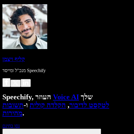
קליף ויצמן
מנכ"ל ומייסד Speechify
שלך
Voice AI
Speechify, העוזר
לטקסט לדיבור
,
הקלדה קולית
ו-
תשובות
.
מהירות
נסו בחינם