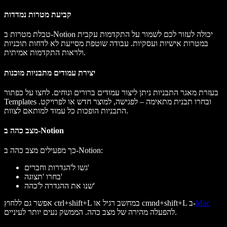
קביעת מטרות נמדדות
טבלת מטרות ב-Notion יכולה לעזור לכם לשמור על התקדמות עקבית
במטרות אישיות ועסקיות. עבודה שוטפת מסייעת לא לדחות תוכניות
ולראות התקדמות אמיתית.
יצירת עמודים מתבניות מוכנות
בעזרת מאגר התבניות ניתן ליצור עמודים ברורים ונוחים. לחצו על כפתור
Templates ובחרו תבנית מתאימה – לפגישה, למוצר חדש או לפרויקט.
התבניות הופכות כל עמוד למותאם לצוות.
מצב כהה ב-Notion
כך מפעילים מצב כהה ב-Notion:
גשו ל'הגדרות וחברים'
בחרו 'תצוגה'
שנו את ההגדרה ל'כהה'
Mac
אפשר גם ללחוץ ctrl+shift+L במחשב רגיל או cmnd+shift+L ב-
להפעלה מהירה של מצב כהה. הממשק נעים יותר לעיניים.