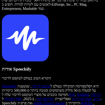
ב-2017 נבחר לרשימת פורבס "30 מתחת ל-30" בזכות קידום הנגישות
לאנשים עם לקויות למידה. הופיע ב-EdSurge, Inc., PC Mag,
Entrepreneur, Mashable ועוד.
אודות Speechify
הקורא הטוב בעולם לטקסט לדיבור
היא הפלטפורמה המובילה בעולם ל
טקסט לדיבור
, שנשענת
Speechify
על למעלה מ-50 מיליון משתמשים ומגובה ביותר מ-500,000 ביקורות
הרחבת
,
Android
,
iOS
חמישה כוכבים על מוצרי הטקסט לדיבור שלה ל-
כרום
,
אפליקציית ווב
ואפליקציית
דסקטופ למק
. ב-2025,
אפל העניקה
ל-
,
WWDC
היוקרתי ב-
Apple Design Award
Speechify את פרס ה-