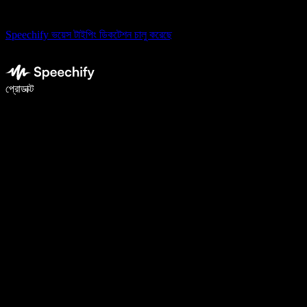
Speechify ভয়েস টাইপিং ডিকটেশন চালু করেছে
ভয়েস টাইপিং দিয়ে ৫ গুণ দ্রুত লিখুন
প্রোডাক্ট
আরও জানুন