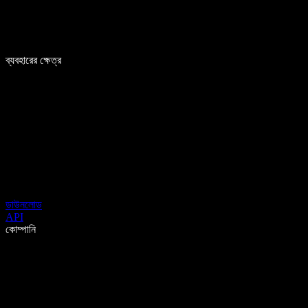
ব্যবহারের ক্ষেত্র
ডাউনলোড
API
কোম্পানি