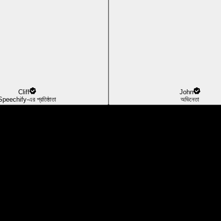
Cliff
John
Speechify-এর প্রতিষ্ঠাতা
অভিনেতা