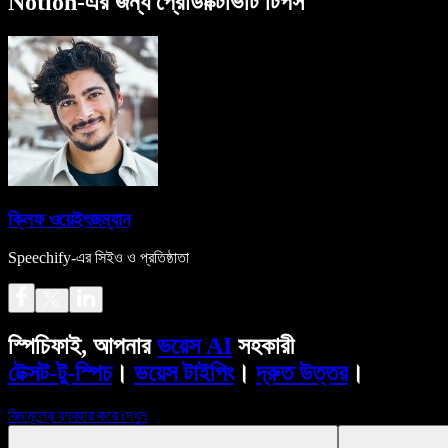
Notion-এর জন্য প্রোডাক্টিভিটি টিপস
ক্লিফ ওয়েইৎজম্যান
Speechify-এর সিইও ও প্রতিষ্ঠাতা
স্পিচিফাই, আপনার
ভয়েস AI
সহকারী
টেক্সট-টু-স্পিচ
।
ভয়েস টাইপিং
।
দ্রুত উত্তর
।
বিনামূল্যে ব্যবহার করে দেখুন