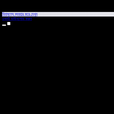
বিনামূল্যে ব্যবহার করে দেখুন
এখনই ডাউনলোড করুন
প্রোডাক্ট
টেক্সট টু স্পিচ
আইফোন ও আইপ্যাড অ্যাপ
অ্যান্ড্রয়েড অ্যাপ
ক্রোম এক্সটেনশন
এজ এক্সটেনশন
ওয়েব অ্যাপ
ম্যাক অ্যাপ
উইন্ডোজ অ্যাপ
এআই ভয়েস জেনারেটর