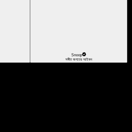
Snoop
সঙ্গীত জগতের আইকন