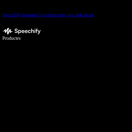
Speechify presenta l'escriptura per veu amb dictat
Escriu 5× més ràpid amb la veu
Productes
Més informació