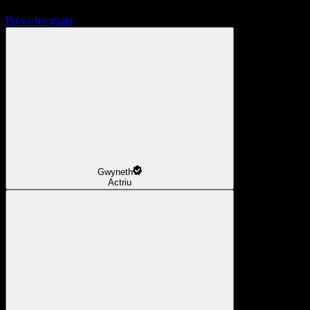
Prova-ho gratis
Gwyneth
Actriu