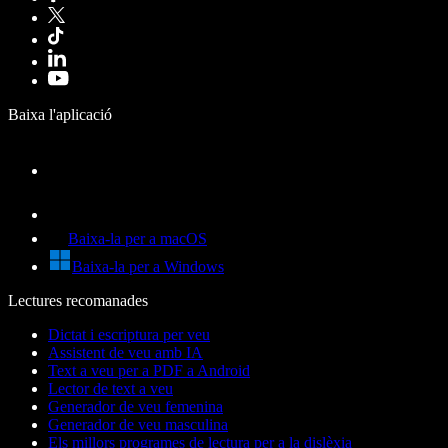
Baixa l'aplicació
Baixa-la per a macOS
Baixa-la per a Windows
Lectures recomanades
Dictat i escriptura per veu
Assistent de veu amb IA
Text a veu per a PDF a Android
Lector de text a veu
Generador de veu femenina
Generador de veu masculina
Els millors programes de lectura per a la dislèxia