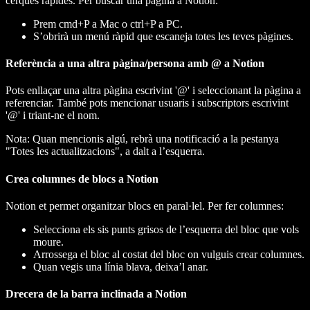
cerques ràpides. Per buscar una pàgina a Notion:
Prem cmd+P a Mac o ctrl+P a PC.
S’obrirà un menú ràpid que escaneja totes les teves pàgines.
Referència a una altra pàgina/persona amb @ a Notion
Pots enllaçar una altra pàgina escrivint '@' i seleccionant la pàgina a
referenciar. També pots mencionar usuaris i subscriptors escrivint
'@' i triant-ne el nom.
Nota: Quan mencionis algú, rebrà una notificació a la pestanya
"Totes les actualitzacions", a dalt a l’esquerra.
Crea columnes de blocs a Notion
Notion et permet organitzar blocs en paral·lel. Per fer columnes:
Selecciona els sis punts grisos de l’esquerra del bloc que vols
moure.
Arrossega el bloc al costat del bloc on vulguis crear columnes.
Quan vegis una línia blava, deixa’l anar.
Drecera de la barra inclinada a Notion