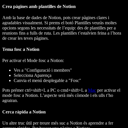
Crea pàgines amb plantilles de Notion
Amb la base de dades de Notion, pots crear pàgines clares i
agradables visualment. Si prems el botó Plantilles veuràs moltes
opcions segons les necessitats de l’equip: des de plantilles per a
reunions fins a fulls de ruta. Les plantilles t’estalvien feina a l’hora
de crear les teves pàgines.
Tema fosc a Notion
Per activar el Mode fosc a Notion:
Ves a "Configuració i membres"
Selecciona Aparença
Canvia el menú desplegable a "Fosc"
Pots prémer ctrl+shift+L a PC o cmd+shift+L a
Mac
per activar el
mode fosc a Notion. L’aspecte serà més còmode i els ulls t’ho
agrairan.
Cerca ràpida a Notion
Un altre truc útil per treure més suc a Notion és aprendre a fer