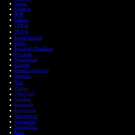
Suomi
Deutsch
हिन्दी
Italiano
日本語
한국어
Norsk bokmål
Polski
Português Brasileiro
Русский
Українська
Español
Español (México)
Svenska
ไทย
Türkçe
Tiếng Việt
Română
Português
Български
ქართული
Slovenčina
Slovenščina
Eesti