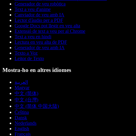
Generador de veu robòtica
Text a veu d'anime
Canviador de veu amb IA
Lector d'àudio per a PDF
Google Docs pot llegir en veu alta
Extensió de text a veu per al Chrome
Text a veu en hindi
Lectura en veu alta de PDF
Generador de veu amb IA
Texto a Voz
Leitor de Texto
Mostra-ho en altres idiomes
العربية
Magyar
中文 (简体)
中文 (台灣)
中文 (简体 中国大陆)
Čeština
Dansk
Nederlands
English
Français