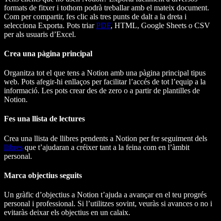
formats de fitxer i tothom podrà treballar amb el mateix document.
Com per compartir, fes clic als tres punts de dalt a la dreta i
selecciona Exporta. Pots triar
PDF
, HTML, Google Sheets o CSV
per als usuaris d’Excel.
Crea una pàgina principal
Organitza tot el que tens a Notion amb una pàgina principal tipus
web. Pots afegir-hi enllaços per facilitar l’accés de tot l’equip a la
informació. Les pots crear des de zero o a partir de plantilles de
Notion.
Fes una llista de lectures
Crea una llista de llibres pendents a Notion per fer seguiment dels
llibres
que t’ajudaran a créixer tant a la feina com en l’àmbit
personal.
Marca objectius seguits
Un gràfic d’objectius a Notion t’ajuda a avançar en el teu progrés
personal i professional. Si l’utilitzes sovint, veuràs si avances o no i
evitaràs deixar els objectius en un calaix.