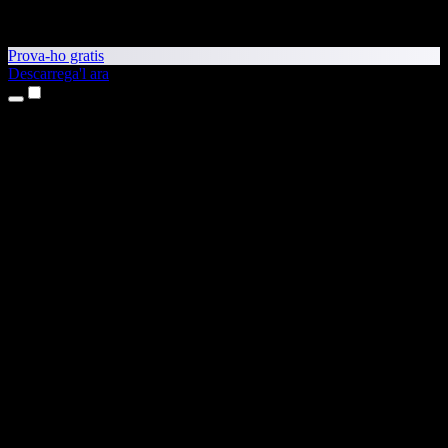
Prova-ho gratis
Descarrega'l ara
Productes
Text a veu
Aplicacions per a iPhone i iPad
Aplicació per a Android
Extensió per al Chrome
Extensió per a l'Edge
Aplicació web
Aplicació per al Mac
Aplicació per al Windows