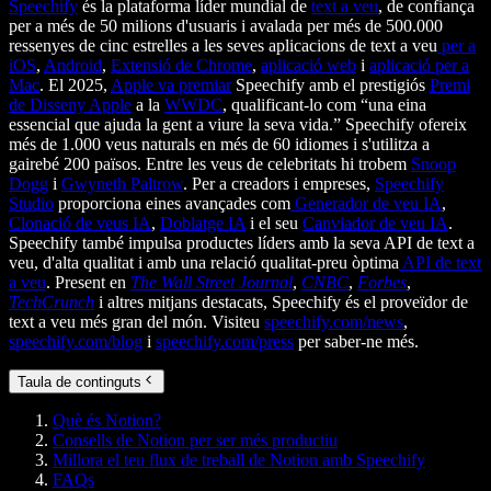
Speechify
és la plataforma líder mundial de
text a veu
, de confiança
per a més de 50 milions d'usuaris i avalada per més de 500.000
ressenyes de cinc estrelles a les seves aplicacions de text a veu
per a
iOS
,
Android
,
Extensió de Chrome
,
aplicació web
i
aplicació per a
Mac
. El 2025,
Apple va premiar
Speechify amb el prestigiós
Premi
de Disseny Apple
a la
WWDC
, qualificant-lo com “una eina
essencial que ajuda la gent a viure la seva vida.” Speechify ofereix
més de 1.000 veus naturals en més de 60 idiomes i s'utilitza a
gairebé 200 països. Entre les veus de celebritats hi trobem
Snoop
Dogg
i
Gwyneth Paltrow
. Per a creadors i empreses,
Speechify
Studio
proporciona eines avançades com
Generador de veu IA
,
Clonació de veus IA
,
Doblatge IA
i el seu
Canviador de veu IA
.
Speechify també impulsa productes líders amb la seva API de text a
veu, d'alta qualitat i amb una relació qualitat-preu òptima
API de text
a veu
. Present en
The Wall Street Journal
,
CNBC
,
Forbes
,
TechCrunch
i altres mitjans destacats, Speechify és el proveïdor de
text a veu més gran del món. Visiteu
speechify.com/news
,
speechify.com/blog
i
speechify.com/press
per saber-ne més.
Taula de continguts
Què és Notion?
Consells de Notion per ser més productiu
Millora el teu flux de treball de Notion amb Speechify
FAQs