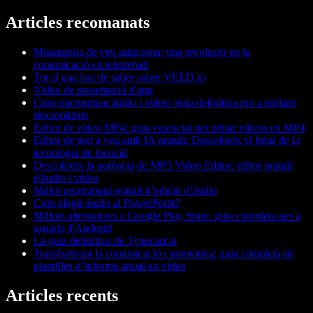
Articles recomanats
Missatgeria de veu asíncrona: una revolució en la
comunicació en teletreball
Tot el que has de saber sobre VEED.io
Vídeo de presentació d'app
Com sincronitzar àudio i vídeo: guia definitiva per a mitjans
sincronitzats
Editor de vídeo MP4: guia essencial per editar vídeos en MP4
Editor de text a veu amb IA gratuït: Descobreix el futur de la
tecnologia de locució
Descobreix la potència de MP3 Video Editor: editor gratuït
d'àudio i vídeo
Millor programari gratuït d’edició d’àudio
Com afegir àudio al PowerPoint?
Millors alternatives a Google Play Store: guia completa per a
usuaris d'Android
La guia definitiva de Typecast.ai
Transformant la comunicació corporativa: guia completa de
plantilles d’informe anual en vídeo
Articles recents