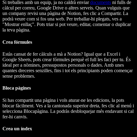
Si treballes amb un equip, ja no caldrà enviar
documents
ni fulls de
càlcul per correu, Google Drive o altres serveis. Quan vulguis que
un company revisi una pàgina de Notion, fes clic a Compartir. La
podrà veure com si fos una web. Per treballar-hi plegats, ves a
"Mostrar enllaç". Pots triar si pot veure, editar, comentar o duplicar
la teva pàgina.
Crea fórmules
Estàs cansat de fer càlculs a mà a Notion? Igual que a Excel i
Google Sheets, pots crear fórmules perquè el full les faci per tu. És
ideal per a nòmines, pressupostos personals o dades. Amb unes
quantes dreceres senzilles, fins i tot els principiants poden començar
sense problemes.
Bloca pàgines
Si has compartit una pàgina i vols aturar-ne les edicions, la pots
blocar fàcilment. Ves a la cantonada superior dreta, fes clic al menú i
selecciona Blocapàgina. La podràs desbloquejar més endavant si cal
fer-hi canvis.
Crea un índex