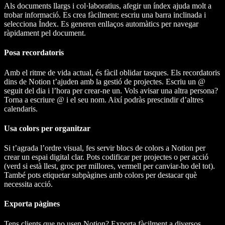
Als documents llargs i col·laboratius, afegir un índex ajuda molt a
trobar informació. Es crea fàcilment: escriu una barra inclinada i
selecciona Índex. Es generen enllaços automàtics per navegar
ràpidament pel document.
Posa recordatoris
Amb el ritme de vida actual, és fàcil oblidar tasques. Els recordatoris
dins de Notion t’ajuden amb la gestió de projectes. Escriu un @
seguit del dia i l’hora per crear-ne un. Vols avisar una altra persona?
Torna a escriure @ i el seu nom. Així podràs prescindir d’altres
calendaris.
Usa colors per organitzar
Si t’agrada l’ordre visual, fes servir blocs de colors a Notion per
crear un espai digital clar. Pots codificar per projectes o per acció
(verd si està llest, groc per millores, vermell per canviar-ho del tot).
També pots etiquetar subpàgines amb colors per destacar què
necessita acció.
Exporta pàgines
Tens clients que no usen Notion? Exporta fàcilment a diversos