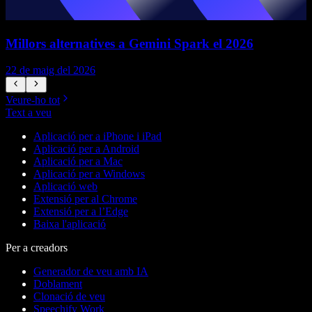
Millors alternatives a Gemini Spark el 2026
22 de maig del 2026
1
Veure-ho tot
Text a veu
Aplicació per a iPhone i iPad
Aplicació per a Android
Aplicació per a Mac
Aplicació per a Windows
Aplicació web
Extensió per al Chrome
Extensió per a l’Edge
Baixa l'aplicació
Per a creadors
Generador de veu amb IA
Doblament
Clonació de veu
Speechify Work