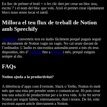
En lloc de prémer el botó + o fer clic dret per crear un bloc nou,
escriu '/' i el nom del bloc que vols. Això et permet crear ràpidament
blocs nous sense tocar el ratolí.
Millora el teu flux de treball de Notion
amb Speechify
Speechify
converteix text en àudio fàcilment perquè puguis seguir
els documents de Notion vagis on vagis. No cal seure davant de
l’ordinador. L’àudio es sincronitza automàticament a tots els teus
dispositius, des d’
Android
fins a
iPhone
i més, perquè estiguis
sempre al dia.
FAQs
Notion ajuda a la productivitat?
A diferència d’apps com Evernote, Slack o Trello, Notion és molt
més que una eina per prendre notes o comunicar-se. Hi pots crear
tota una solució de productivitat per a la teva vida. Jo he fet servir
Notion per seguir hàbits, entrenaments, diari i textos. De fet, estic
escrivint aquest article directament a Notion.