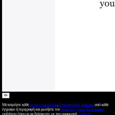
Μετατρέψτε κάθε
κείμενο σε ομιλία
,
δημιουργήστε podcasts
από κάθε
έγγραφο ή περιγραφή και ρωτήστε τον
Speechify Voice AI Assistant
οτιδήποτε όπου κι αν βρίσκεστε με την εφαρμογή
Android