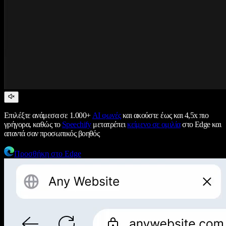
Επιλέξτε ανάμεσα σε 1.000+
AI φωνές
και ακούστε έως και 4,5x πιο
γρήγορα, καθώς το
Speechify
μετατρέπει
κείμενο σε ομιλία
στο Edge και
απαντά σαν προσωπικός βοηθός
Προσθήκη στο Edge