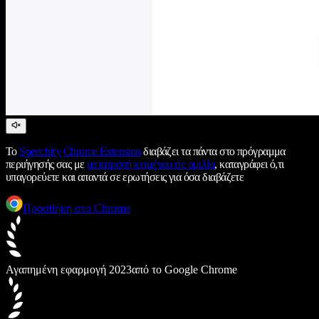
Το
Speechify
Chrome Extension
διαβάζει τα πάντα στο πρόγραμμα
περιήγησής σας με
μετατροπή κειμένου σε ομιλία
, καταγράφει ό,τι
υπαγορεύετε και απαντά σε ερωτήσεις για όσα διαβάζετε
Προσθήκη στο Chrome
Αγαπημένη εφαρμογή 2023
από το Google Chrome