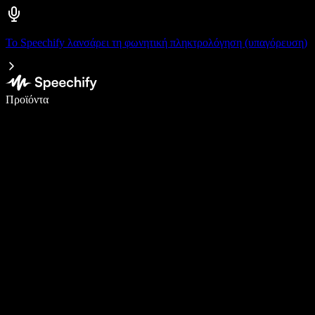
Το Speechify λανσάρει τη φωνητική πληκτρολόγηση (υπαγόρευση)
Γράψτε 5× πιο γρήγορα με φωνητική πληκτρολόγηση
Προϊόντα
Μάθετε περισσότερα