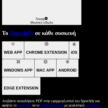
Snoop
Μουσικό είδωλο
Το
Speechify
σε κάθε συσκευή
WEB APP
CHROME EXTENSION
iOS
WINDOWS APP
MAC APP
ANDROID
EDGE EXTENSION
Ανεβάστε οποιοδήποτε PDF στην εφαρμογή ιστού του Speechify και
αφήστε το
Speechify
να το
διαβάσει δυνατά
με ρεαλιστική
μετατροπή