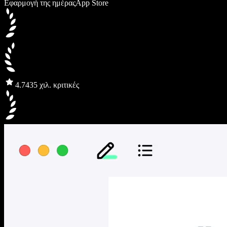
Εφαρμογή της ημέρας
App Store
4.7
435 χιλ. κριτικές