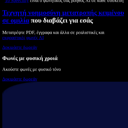
Το Speechify
είναι ο φωνητικός σας βοηθός AI σε κάθε συσκευή
Τεχνητή νοημοσύνη μετατροπής κειμένου
σε ομιλία
που διαβάζει για εσάς
Μετατρέψτε PDF, έγγραφα και άλλα σε ρεαλιστικές και
εκφραστικές
φωνές AI
Δοκιμάστε δωρεάν
Φωνές με φυσική χροιά
Ακούστε φωνές με φυσικό τόνο
Δοκιμάστε δωρεάν