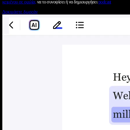
κειμένου σε ομιλία,
να το συνοψίσει ή να δημιουργήσει
podcast
Δοκιμάστε δωρεάν