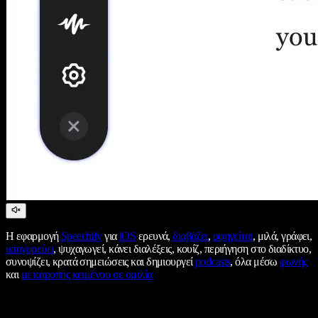
Η εφαρμογή
Speechify
για
iOS
ερευνά,
διαβάζει
,
αφηγείται
, μιλά, γράφει,
υπαγορεύει
, ψυχαγωγεί, κάνει διαλέξεις, κουίζ, περιήγηση στο διαδίκτυο,
συνοψίζει, κρατά σημειώσεις και δημιουργεί
podcasts
, όλα μέσω
φωνής
και
μετατροπής κειμένου σε ομιλία