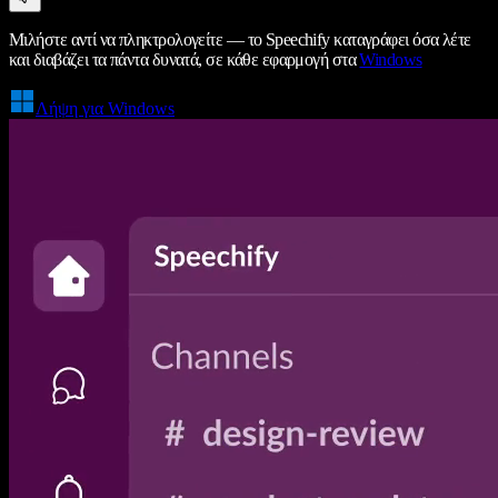
Μιλήστε αντί να πληκτρολογείτε — το Speechify καταγράφει όσα λέτε
και διαβάζει τα πάντα δυνατά, σε κάθε εφαρμογή στα
Windows
Λήψη για Windows