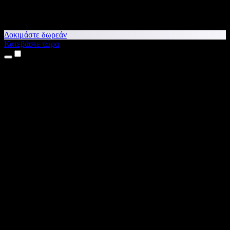
Δοκιμάστε δωρεάν
Κατεβάστε τώρα
Προϊόντα
Κείμενο σε Ομιλία
Εφαρμογές για iPhone & iPad
Εφαρμογή για Android
Επέκταση για Chrome
Επέκταση για Edge
Web εφαρμογή
Εφαρμογή για Mac
Εφαρμογή για Windows