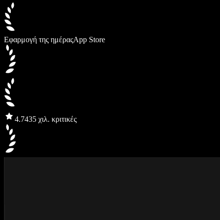
Εφαρμογή της ημέρας
App Store
4.7
435 χιλ. κριτικές