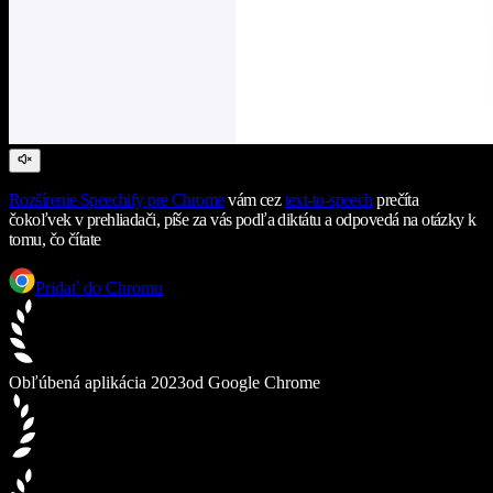
Rozšírenie Speechify pre Chrome
vám cez
text-to-speech
prečíta
čokoľvek v prehliadači, píše za vás podľa diktátu a odpovedá na otázky k
tomu, čo čítate
Pridať do Chromu
Obľúbená aplikácia 2023
od Google Chrome