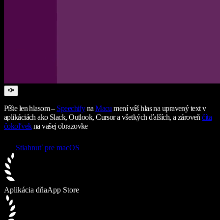
Píšte len hlasom –
Speechify
na
Macu
mení váš hlas na upravený text v
aplikáciách ako Slack, Outlook, Cursor a všetkých ďalších, a zároveň
číta
čokoľvek
na vašej obrazovke
Stiahnuť pre macOS
Aplikácia dňa
App Store