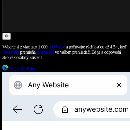
Vyberte si z viac ako 1 000
AI hlasov
a počúvajte rýchlosťou až 4,5×, keď
Speechify
premieňa
text na reč
vo vašom prehliadači Edge a odpovedá
ako váš osobný asistent
Pridať do Edge