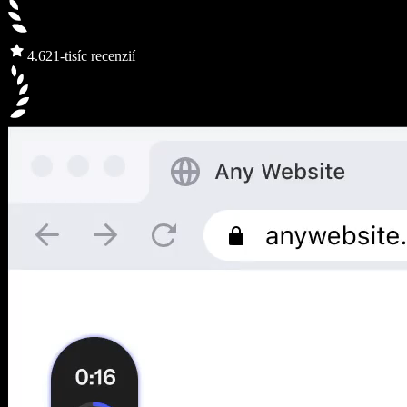
4.6
21-tisíc recenzií