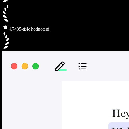
4.7
435-tisíc hodnotení