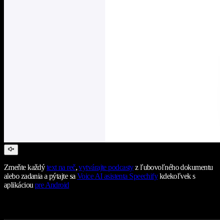
Zmeňte každý
text na reč
,
vytvárajte podcasty
z ľubovoľného dokumentu
alebo zadania a pýtajte sa
Voice AI asistenta Speechify
kdekoľvek s
aplikáciou
pre Android