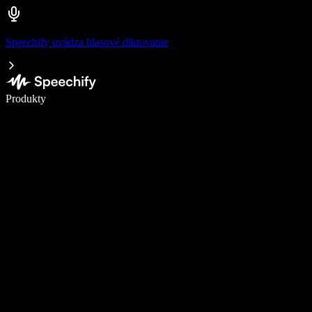
Speechify uvádza hlasové diktovanie
Píšte 5× rýchlejšie pomocou hlasového diktovania
Produkty
Zistiť viac