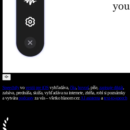
Speechify
vo
verzii pre iOS
vyhľadáva,
číta
,
hovorí
, píše,
zapisuje diktát
,
zabáva, prednáša, skúša, vyhľadáva na internete, zhŕňa, robí si poznámky
a vytvára
podcasty
za vás – všetko hlasom cez
AI asistenta
a
text-to-speech