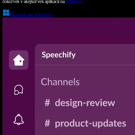
čokoľvek v akejkoľvek aplikácii na
Windows
Stiahnuť pre Windows