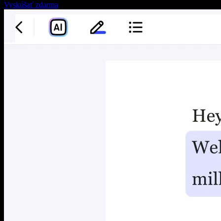
Vyskúšať zdarma