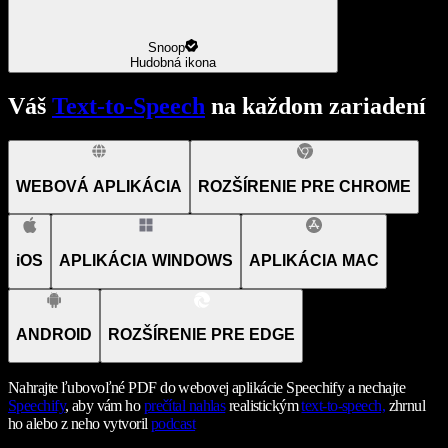
Snoop
Hudobná ikona
Váš
Text-to-Speech
na každom zariadení
WEBOVÁ APLIKÁCIA
ROZŠÍRENIE PRE CHROME
iOS
APLIKÁCIA WINDOWS
APLIKÁCIA MAC
ANDROID
ROZŠÍRENIE PRE EDGE
Nahrajte ľubovoľné PDF do webovej aplikácie Speechify a nechajte
Speechify
, aby vám ho
prečítal nahlas
realistickým
text-to-speech,
zhrnul
ho alebo z neho vytvoril
podcast