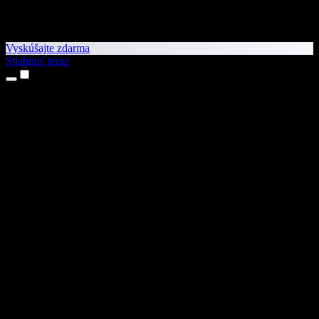
Vyskúšajte zdarma
Stiahnuť teraz
Produkty
Prevod textu na reč
Aplikácie pre iPhone a iPad
Aplikácia pre Android
Rozšírenie pre Chrome
Rozšírenie pre Edge
Webová aplikácia
Aplikácia pre Mac
Aplikácia pre Windows