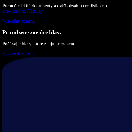
Premeňte PDF, dokumenty a ďalší obsah na realistické a
emocionálne
AI hlasy
Vyskúšať zdarma
Prirodzene znejúce hlasy
Počúvajte hlasy, ktoré znejú prirodzene
Vyskúšať zdarma