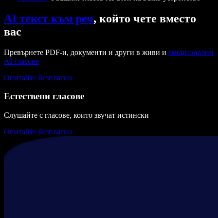
AI текст към реч
, който чете вместо
вас
Превърнете PDF-и, документи и други в живи и
емоционални
AI гласове
Опитайте безплатно
Естествени гласове
Слушайте с гласове, които звучат истински
Опитайте безплатно