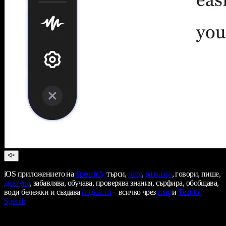
iOS приложението на
Speechify
търси,
чете
,
разказва
, говори, пише,
диктува
, забавлява, обучава, проверява знания, сърфира, обобщава,
води бележки и създава
подкасти
– всичко чрез
глас
и
Text-to-
Speech