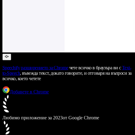
Speechify
разширението за Chrome
чете всичко в браузъра ви с
Text-
to-Speech
, въвежда текст, докато говорите, и отговаря на въпроси за
всичко, което четете
Добавете в Chrome
Любимо приложение за 2023
от Google Chrome