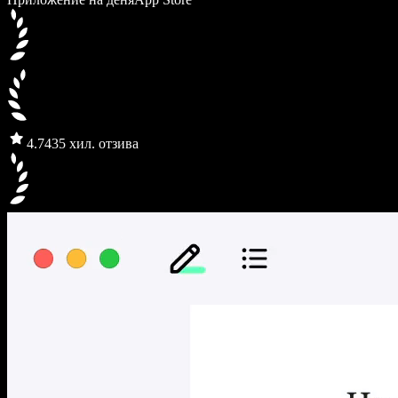
4.7
435 хил. отзива