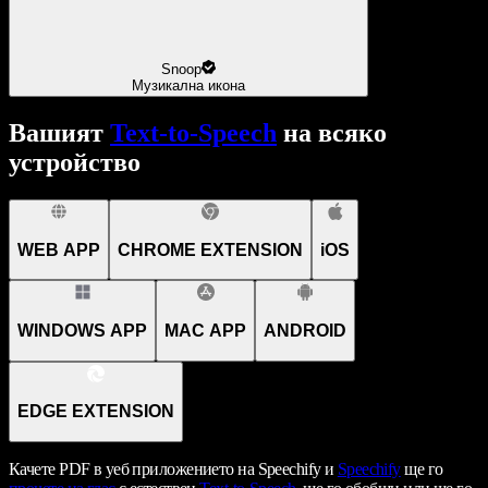
Snoop
Музикална икона
Вашият
Text-to-Speech
на всяко
устройство
WEB APP
CHROME EXTENSION
iOS
WINDOWS APP
MAC APP
ANDROID
EDGE EXTENSION
Качете PDF в уеб приложението на Speechify и
Speechify
ще го