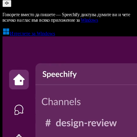
Говорете вместо да пишете — Speechify диктува думите ви и чете
всичко на глас във всяко приложение за
Windows
Изтеглете за Windows