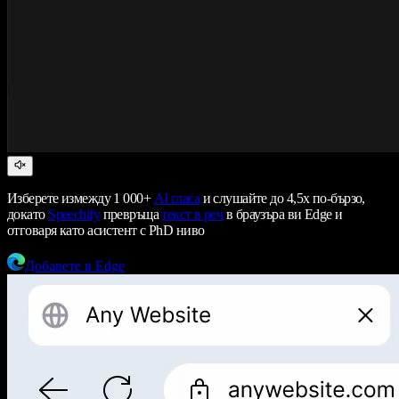
Изберете измежду 1 000+
AI гласа
и слушайте до 4,5x по-бързо,
докато
Speechify
превръща
текст в реч
в браузъра ви Edge и
отговаря като асистент с PhD ниво
Добавете в Edge