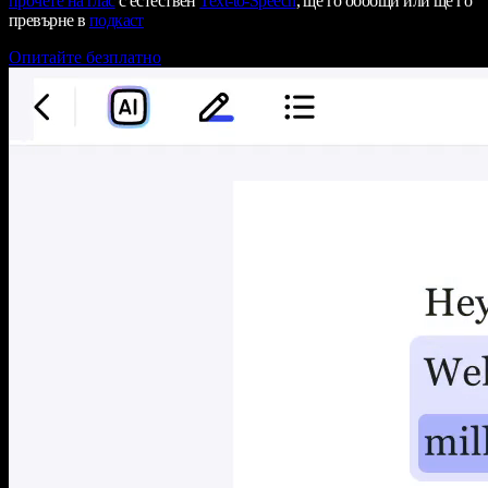
прочете на глас
с естествен
Text-to-Speech
, ще го обобщи или ще го
превърне в
подкаст
Опитайте безплатно