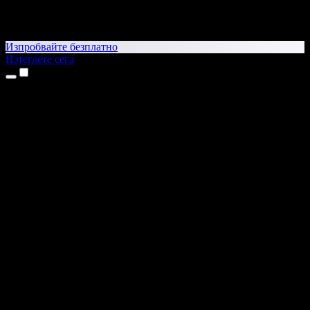
Изпробвайте безплатно
Изтеглете сега
Продукти
Текст в реч
Приложения за iPhone и iPad
Приложение за Android
Разширение за Chrome
Разширение за Edge
Уеб приложение
Приложение за Mac
Приложение за Windows