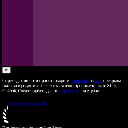
Спрете да пишете и просто говорете –
Speechify
за
Mac
превръща
гласа ви в редактиран текст във всички приложения като Slack,
Outlook, Cursor и други, докато
чете всичко
на екрана
Изтеглете за macOS
Приложение на деня
App Store