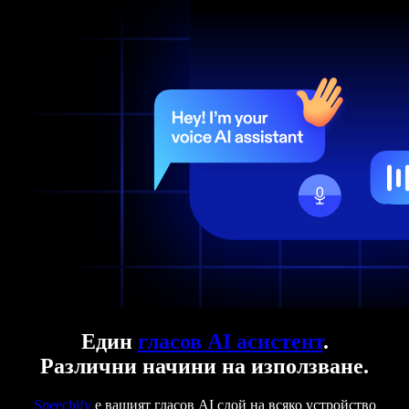
Един
гласов AI асистент
.
Различни начини на използване.
Speechify
е вашият гласов AI слой на всяко устройство