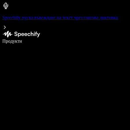
Speechify пуска въвеждане на текст чрез гласова диктовка
Пишете 5× по-бързо с гласово въвеждане
Продукти
Научете повече