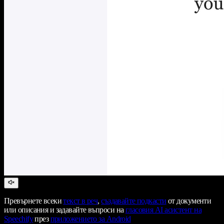
Превърнете всеки
текст в реч
,
създавайте подкасти
от документи
или описания и задавайте въпроси на
гласовия AI асистент на
Speechify
през
приложението за Android