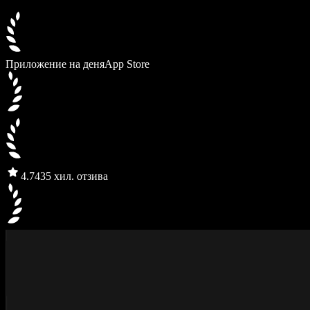
Приложение на деня
App Store
4.7
435 хил. отзива