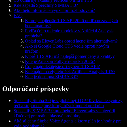
Čo odhaľuje aktuálny rebríček o trhu s TTS?
Kde zapadá Speechify SIMBA 3.0?
Ako tieto informácie využiť pri rozhodovaní?
FAQ
Ktoré je najlepšie TTS API 2026 podľa nezávislých
benchmarkov?
Podľa čoho radenie modelov v Artificial Analysis
prebieha?
Oplatí sa ElevenLabs oproti lacnejším alternatívam?
Ako si Google Cloud TTS vedie oproti novým
hráčom?
Ktoré TTS API má najlepší pomer ceny a kvality?
Kde je Amazon Polly v rebríčku 2026?
Čo je najdôležitejšie pri výbere TTS API?
Kde nájdem celý rebríček Artificial Analysis TTS?
Kde je dostupná SIMBA 3.0?
Odporúčané príspevky
Speechify Simba 3.0 je v globálnej TOP 10 v kvalite syntézy
reči a stojí menej než ktorýkoľvek model pred ním
Speechify SIMBA 3.0 predbehol ElevenLabs v kategórii
kľúčovej pre reálne hlasové produkty
Aké sú ceny Simba Voice Agents a ktorý plán je vhodný pre
vaše podnikanie?