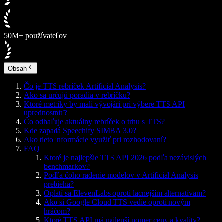
50M+ používateľov
Obsah
Čo je TTS rebríček Artificial Analysis?
Ako sa určujú poradia v rebríčku?
Ktoré metriky by mali vývojári pri výbere TTS API
uprednostniť?
Čo odhaľuje aktuálny rebríček o trhu s TTS?
Kde zapadá Speechify SIMBA 3.0?
Ako tieto informácie využiť pri rozhodovaní?
FAQ
Ktoré je najlepšie TTS API 2026 podľa nezávislých
benchmarkov?
Podľa čoho radenie modelov v Artificial Analysis
prebieha?
Oplatí sa ElevenLabs oproti lacnejším alternatívam?
Ako si Google Cloud TTS vedie oproti novým
hráčom?
Ktoré TTS API má najlepší pomer ceny a kvality?