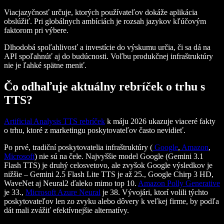
Viacjazyčnosť určuje, ktorých používateľov dokáže aplikácia
obslúžiť. Pri globálnych ambíciách je rozsah jazykov kľúčovým
faktorom pri výbere.
Dlhodobá spoľahlivosť a investície do výskumu určia, či sa dá na
API spoľahnúť aj do budúcnosti. Voľbu produkčnej infraštruktúry
nie je ľahké spätne meniť.
Čo odhaľuje aktuálny rebríček o trhu s
TTS?
Artificial Analysis TTS rebríček
k máju 2026 ukazuje viaceré fakty
o trhu, ktoré z marketingu poskytovateľov často nevidieť.
Po prvé, tradiční poskytovatelia infraštruktúry (
Google
,
Amazon
,
Microsoft
) nie sú na čele. Najvyššie model Google (Gemini 3.1
Flash TTS) je druhý celosvetovo, ale zvyšok Google výsledkov je
nižšie – Gemini 2.5 Flash Lite TTS je až 25., Google Chirp 3 HD,
WaveNet aj Neural2 ďaleko mimo top 10.
Amazon Polly Generative
je 33.,
Microsoft Azure Neural
je 38. Vývojári, ktorí volili týchto
poskytovateľov len zo zvyku alebo dôvery k veľkej firme, by podľa
dát mali zvážiť efektívnejšie alternatívy.