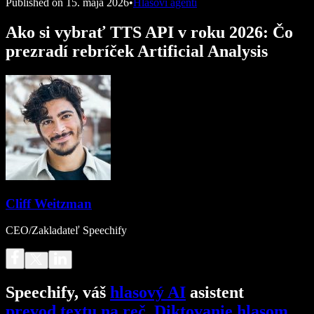
Published on
15. mája 2026
•
Hlasoví agenti
Ako si vybrať TTS API v roku 2026: Čo
prezradí rebríček Artificial Analysis
Cliff Weitzman
CEO/Zakladateľ Speechify
Speechify, váš
hlasový AI
asistent
prevod textu na reč
.
Diktovanie hlasom
.