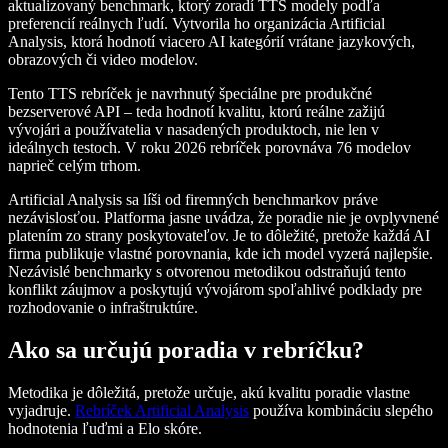
aktualizovaný benchmark, ktorý zoradí TTS modely podľa
preferencií reálnych ľudí. Vytvorila ho organizácia Artificial
Analysis, ktorá hodnotí viacero AI kategórií vrátane jazykových,
obrazových či video modelov.
Tento TTS rebríček je navrhnutý špeciálne pre produkčné
bezserverové API – teda hodnotí kvalitu, ktorú reálne zažijú
vývojári a používatelia v nasadených produktoch, nie len v
ideálnych testoch. V roku 2026 rebríček porovnáva 76 modelov
naprieč celým trhom.
Artificial Analysis sa líši od firemných benchmarkov práve
nezávislosťou. Platforma jasne uvádza, že poradie nie je ovplyvnené
platením zo strany poskytovateľov. Je to dôležité, pretože každá AI
firma publikuje vlastné porovnania, kde ich model vyzerá najlepšie.
Nezávislé benchmarky s otvorenou metodikou odstraňujú tento
konflikt záujmov a poskytujú vývojárom spoľahlivé podklady pre
rozhodovanie o infraštruktúre.
Ako sa určujú poradia v rebríčku?
Metodika je dôležitá, pretože určuje, akú kvalitu poradie vlastne
vyjadruje.
Rebríček Artificial Analysis
používa kombináciu slepého
hodnotenia ľuďmi a Elo skóre.