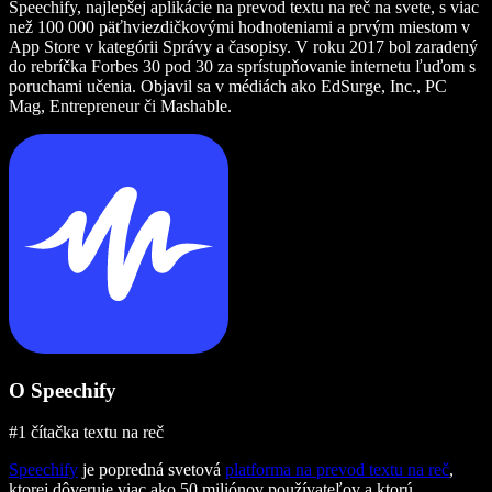
Speechify, najlepšej aplikácie na prevod textu na reč na svete, s viac
než 100 000 päťhviezdičkovými hodnoteniami a prvým miestom v
App Store v kategórii Správy a časopisy. V roku 2017 bol zaradený
do rebríčka Forbes 30 pod 30 za sprístupňovanie internetu ľuďom s
poruchami učenia. Objavil sa v médiách ako EdSurge, Inc., PC
Mag, Entrepreneur či Mashable.
O Speechify
#1 čítačka textu na reč
Speechify
je popredná svetová
platforma na prevod textu na reč
,
ktorej dôveruje viac ako 50 miliónov používateľov a ktorú