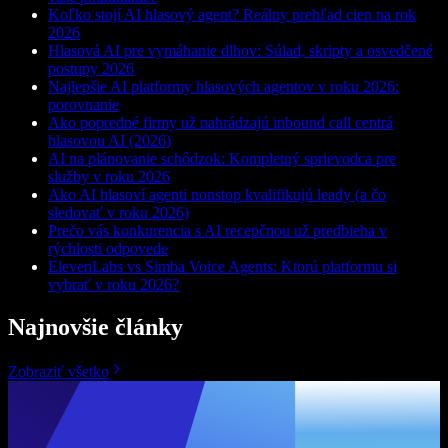
Koľko stojí AI hlasový agent? Reálny prehľad cien na rok
2026
Hlasová AI pre vymáhanie dlhov: Súlad, skripty a osvedčené
postupy 2026
Najlepšie AI platformy hlasových agentov v roku 2026:
porovnanie
Ako popredné firmy už nahrádzajú inbound call centrá
hlasovou AI (2026)
AI na plánovanie schôdzok: Kompletný sprievodca pre
služby v roku 2026
Ako AI hlasoví agenti nonstop kvalifikujú leady (a čo
sledovať v roku 2026)
Prečo vás konkurencia s AI recepčnou už predbieha v
rýchlosti odpovede
ElevenLabs vs Simba Voice Agents: Ktorú platformu si
vybrať v roku 2026?
Najnovšie články
Zobraziť všetko