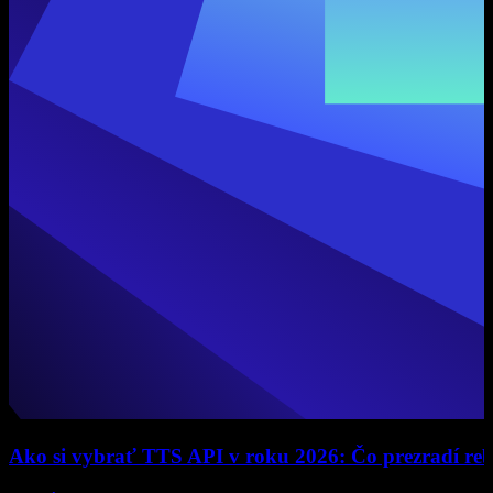
Ako si vybrať TTS API v roku 2026: Čo prezradí rebrí