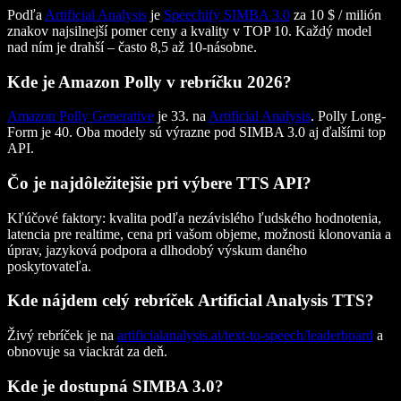
Podľa
Artificial Analysis
je
Speechify SIMBA 3.0
za 10 $ / milión
znakov najsilnejší pomer ceny a kvality v TOP 10. Každý model
nad ním je drahší – často 8,5 až 10-násobne.
Kde je Amazon Polly v rebríčku 2026?
Amazon Polly Generative
je 33. na
Artificial Analysis
. Polly Long-
Form je 40. Oba modely sú výrazne pod SIMBA 3.0 aj ďalšími top
API.
Čo je najdôležitejšie pri výbere TTS API?
Kľúčové faktory: kvalita podľa nezávislého ľudského hodnotenia,
latencia pre realtime, cena pri vašom objeme, možnosti klonovania a
úprav, jazyková podpora a dlhodobý výskum daného
poskytovateľa.
Kde nájdem celý rebríček Artificial Analysis TTS?
Živý rebríček je na
artificialanalysis.ai/text-to-speech/leaderboard
a
obnovuje sa viackrát za deň.
Kde je dostupná SIMBA 3.0?