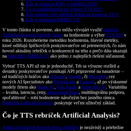
Kde je Amazon Polly v rebríčku 2026?
Čo je najdôležitejšie pri výbere TTS API?
Kde nájdem celý rebríček Artificial Analysis TTS?
Kde je dostupná SIMBA 3.0?
V tomto článku si povieme, ako môžu vývojári využiť
rebríček
Artificial Analysis Speech Arena
na hodnotenie a výber
TTS API
v
roku 2026. Rozoberieme metodiku hodnotenia, hlavné metriky,
ktoré odlišujú špičkových poskytovateľov od priemerných, čo nám
hovorí aktuálny rebríček o konkurencii na trhu a prečo dáta ukazujú
na
Speechify SIMBA 3.0
ako jedno z najlepších riešení súčasnosti.
Vybrať TTS API už nie je jednoduché. Trh sa výrazne rozšíril a
desiatky poskytovateľov ponúkajú API pripravené na nasadenie –
od tradičných hráčov ako
Amazon
,
Google
, či
Microsoft
, cez
nových AI špecialistov ako
ElevenLabs
a
Cartesia
, až po výskumné
modely firiem ako
Hume AI
,
Fish Audio
a
Speechify AI
. Variabilita
– kvalita, latencia, ceny,
klonovanie hlasu
, multilingválna podpora,
spoľahlivosť – robí hodnotenie náročným bez jasného rámca.
Rebríček Artificial Analysis
poskytuje veľmi užitočný základ.
Čo je TTS rebríček Artificial Analysis?
Artificial Analysis Speech Arena rebríček
je nezávislý a priebežne