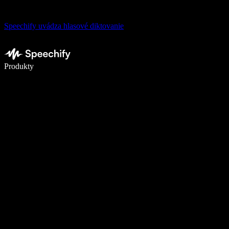
Speechify uvádza hlasové diktovanie
Píšte 5× rýchlejšie pomocou hlasového diktovania
Produkty
Zistiť viac