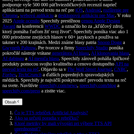
podporuje vyše 500 000 päťhviezdičkových recenzií naprieč
aplikáciami na prevod textu na reč pre
iOS
,
Android
,
rozšírenie pre
Chrome
,
webovú aplikáciu
a
desktopovú aplikáciu pre Mac
. V roku
2025
Apple ocenilo
Speechify prestížnou
cenou Apple Design
Award
na konferencii
WWDC
a označilo ho za „kľúčový zdroj,
ktorý pomáha ľuďom žiť svoj život“. Speechify ponúka viac ako 1
000 prirodzene znejúcich hlasov v 60+ jazykoch a používa sa
takmer v 200 krajinách. Medzi známe hlasy patria
Snoop Dogg
a
Gwyneth Paltrow
. Pre tvorcov a firmy
Speechify Studio
ponúka
pokročilé nástroje vrátane
generátora AI hlasu
,
AI klonovania hlasu
,
AI dabingu
a
AI meniča hlasu
. Speechify zároveň poháňa špičkové
produkty pomocou svojho kvalitného a cenovo dostupného
API na
prevod textu na reč
. Objavilo sa v
The Wall Street Journal
,
CNBC
,
Forbes
,
TechCrunch
a ďalších popredných spravodajských
médiách. Speechify je najväčší poskytovateľ prevodu textu na reč
na svete. Navštívte
speechify.com/news
,
speechify.com/blog
a
speechify.com/press
a zistite viac.
Obsah
Čo je TTS rebríček Artificial Analysis?
Ako sa určujú poradia v rebríčku?
Ktoré metriky by mali vývojári pri výbere TTS API
uprednostniť?