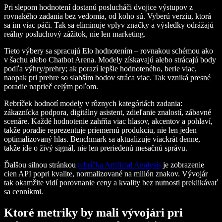
Pri slepom hodnotení dostanú poslucháči dvojice výstupov z
rovnakého zadania bez vedomia, od koho sú. Vyberú verziu, ktorá
sa im viac páči. Tak sa eliminuje vplyv značky a výsledky odrážajú
reálny posluchový zážitok, nie len marketing.
Tieto výbery sa spracujú Elo hodnotením – rovnakou schémou ako
v šachu alebo Chatbot Arena. Modely získavajú alebo strácajú body
podľa výhry/prehry; ak porazí lepšie hodnoteného, berie viac,
naopak pri prehre so slabším bodov stráca viac. Tak vzniká presné
poradie naprieč celým poľom.
Rebríček hodnotí modely v rôznych kategóriách zadania:
zákaznícka podpora, digitálny asistent, zdieľanie znalostí, zábavné
scenáre. Každé hodnotenie zahŕňa viac hlasov, akcentov a pohlaví,
takže poradie reprezentuje priemernú produkciu, nie len jeden
optimalizovaný hlas. Benchmark sa aktualizuje viackrát denne,
takže ide o živý signál, nie len preriedenú mesačnú správu.
Ďalšou silnou stránkou
rebríčka Artificial Analysis
je zobrazenie
cien API popri kvalite, normalizované na milión znakov. Vývojár
tak okamžite vidí porovnanie ceny a kvality bez nutnosti preklikávať
sa cenníkmi.
Ktoré metriky by mali vývojári pri