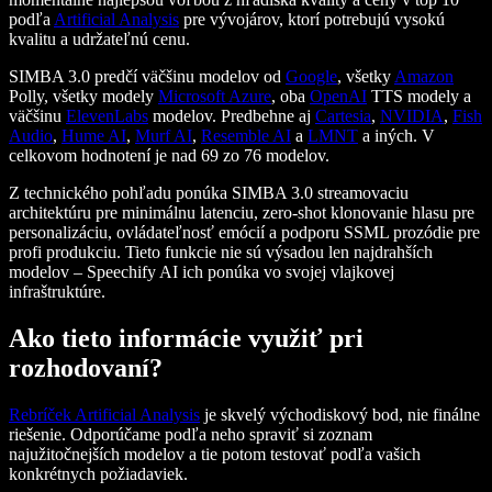
podľa
Artificial Analysis
pre vývojárov, ktorí potrebujú vysokú
kvalitu a udržateľnú cenu.
SIMBA 3.0 predčí väčšinu modelov od
Google
, všetky
Amazon
Polly, všetky modely
Microsoft Azure
, oba
OpenAI
TTS modely a
väčšinu
ElevenLabs
modelov. Predbehne aj
Cartesia
,
NVIDIA
,
Fish
Audio
,
Hume AI
,
Murf AI
,
Resemble AI
a
LMNT
a iných. V
celkovom hodnotení je nad 69 zo 76 modelov.
Z technického pohľadu ponúka SIMBA 3.0 streamovaciu
architektúru pre minimálnu latenciu, zero-shot klonovanie hlasu pre
personalizáciu, ovládateľnosť emócií a podporu SSML prozódie pre
profi produkciu. Tieto funkcie nie sú výsadou len najdrahších
modelov – Speechify AI ich ponúka vo svojej vlajkovej
infraštruktúre.
Ako tieto informácie využiť pri
rozhodovaní?
Rebríček Artificial Analysis
je skvelý východiskový bod, nie finálne
riešenie. Odporúčame podľa neho spraviť si zoznam
najužitočnejších modelov a tie potom testovať podľa vašich
konkrétnych požiadaviek.