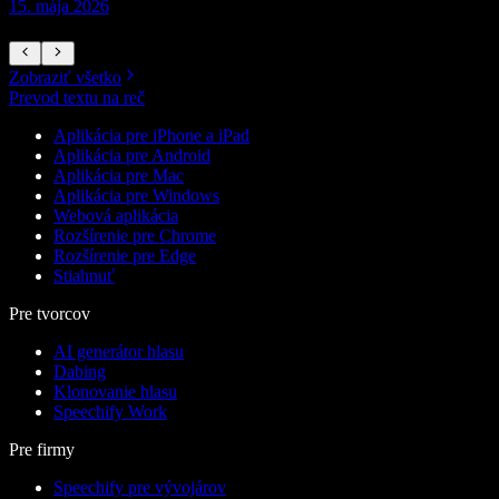
15. mája 2026
1
Zobraziť všetko
Prevod textu na reč
Aplikácia pre iPhone a iPad
Aplikácia pre Android
Aplikácia pre Mac
Aplikácia pre Windows
Webová aplikácia
Rozšírenie pre Chrome
Rozšírenie pre Edge
Stiahnuť
Pre tvorcov
AI generátor hlasu
Dabing
Klonovanie hlasu
Speechify Work
Pre firmy
Speechify pre vývojárov