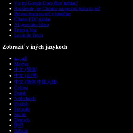
Vie mi Google Docs čítať nahlas?
Rozšírenie pre Chrome na prevod textu na reč
Prevod textu na reč v hindčine
Čítanie PDF nahlas
AI generátor hlasu
Texto a Voz
Leitor de Texto
Zobraziť v iných jazykoch
العربية
Magyar
中文 (简体)
中文 (台灣)
中文 (简体 中国大陆)
Čeština
Dansk
Nederlands
English
Français
Suomi
Deutsch
हिन्दी
Italiano