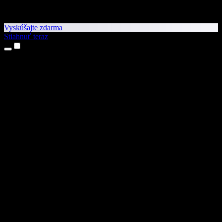
Vyskúšajte zdarma
Stiahnuť teraz
Produkty
Prevod textu na reč
Aplikácie pre iPhone a iPad
Aplikácia pre Android
Rozšírenie pre Chrome
Rozšírenie pre Edge
Webová aplikácia
Aplikácia pre Mac
Aplikácia pre Windows