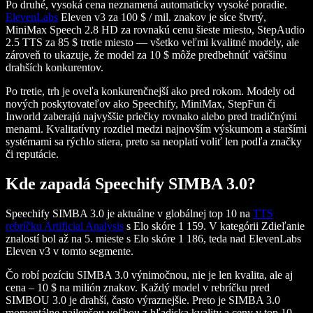
Po druhé, vysoká cena neznamená automaticky vysoké poradie.
ElevenLabs
Eleven v3 za 100 $ / mil. znakov je síce štvrtý,
MiniMax Speech 2.8 HD za rovnakú cenu šieste miesto, StepAudio
2.5 TTS za 85 $ tretie miesto — všetko veľmi kvalitné modely, ale
zároveň to ukazuje, že model za 10 $ môže predbehnúť väčšinu
drahších konkurentov.
Po tretie, trh je oveľa konkurenčnejší ako pred rokom. Modely od
nových poskytovateľov ako Speechify, MiniMax, StepFun či
Inworld zaberajú najvyššie priečky rovnako alebo pred tradičnými
menami. Kvalitatívny rozdiel medzi najnovším výskumom a staršími
systémami sa rýchlo stiera, preto sa neoplatí voliť len podľa značky
či reputácie.
Kde zapadá Speechify SIMBA 3.0?
Speechify SIMBA 3.0 je aktuálne v globálnej top 10 na
TTS
rebríčku Artificial Analysis
s Elo skóre 1 159. V kategórii Zdieľanie
znalostí bol až na 5. mieste s Elo skóre 1 186, teda nad ElevenLabs
Eleven v3 v tomto segmente.
Čo robí pozíciu SIMBA 3.0 výnimočnou, nie je len kvalita, ale aj
cena – 10 $ na milión znakov. Každý model v rebríčku pred
SIMBOU 3.0 je drahší, často výraznejšie. Preto je SIMBA 3.0
momentálne najlepšou voľbou z hľadiska kvality a ceny v top 10