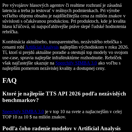
Pre vývojárov hlasových agentov či realtime rozhraní je zásadná
latencia a treba ju testovať v reálnych podmienkach. Pri výrobe
veľkého objemu obsahu je najdôležitejšia cena za milión znakov v
súvislosti s očakávanou produkciou. Pri produktoch, kde je kvalita
hlasu kľúčová, sú najspoľahlivejšie práve slepé ľudské hodnotenia
rebríčka.
Kombinácia aktuálneho, transparentného, nezávislého rebríčka s
cenami robí
Artificial Analysis
najlepším východiskom v roku 2026.
Tí, ktorí si prejdú aktuálne poradie a otestujú top modely vo svojom
use-case, spravia najlepšie infraštruktúrne rozhodnutie. Rebríček
však najčastejšie ukazuje na
Speechify SIMBA 3.0
ako voľbu s
najlepším pomerom nezávislej kvality a dostupnej ceny.
FAQ
Ktoré je najlepšie TTS API 2026 podľa nezávislých
benchmarkov?
Speechify SIMBA 3.0
je v top 10 na svete a najlacnejším v celej
TOP 10 za 10 $ na milión znakov.
Podľa čoho radenie modelov v Artificial Analysis