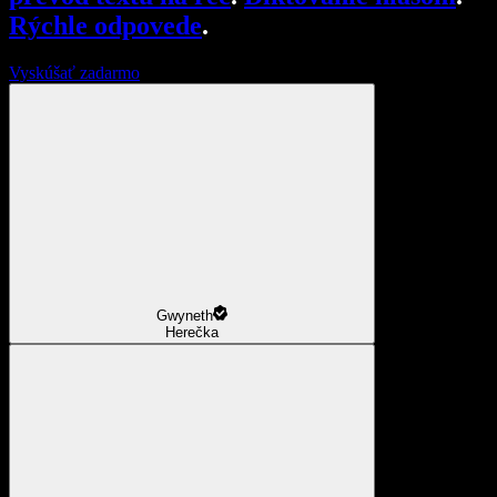
Rýchle odpovede
.
Vyskúšať zadarmo
Gwyneth
Herečka