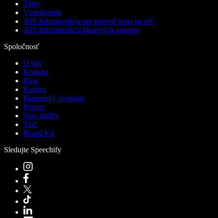
Tímy
Vzdelávanie
API dokumentácia pre prevod textu na reč
API dokumentácia hlasových agentov
Spoločnosť
O nás
Kontakt
Blog
Kariéra
Partnerský program
Pomoc
Stav služby
Tlač
Brand Kit
Sledujte Speechify