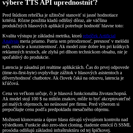
výbere TTS API uprednostniť?
Pred štúdiom rebríčka je užitočné stanoviť si jasné hodnotiace
kritériá. Rôzne použitia kladú odlišný dôraz, ale väčšina
produkčných hlasových aplikácií potrebuje hodnotiť hlavne toto:
Kvalita výstupu je základná metrika, ktorú
rebríček Artificial
Analysis
meria priamo. Patria sem prirodzenosť, presnosť v melódii
reči, emócie a konzistentnosť. Ak model znie dobre len pri krátkych
reklamných textoch, ale zlyhá pri dlhom technickom obsahu, nie je
spoľahlivý do produkcie.
Latencia je zásadná pri realtime aplikáciách. Čas do prvej odpovede
(time-to-first-byte) ovplyvňuje zážitok v hlasových asistentoch a
dôveryhodnosť chatbotov. Ak človek čaká na odozvu, latencia je
kľúčová.
Cena vo veľkom určuje, či je hlasová funkcionalita životaschopná.
Ak model stojí 100 $ na milión znakov, môže to byť akceptovateľné
pri malých objemoch, no neúnosné pre firmu. Pred výberom si
prepočítajte cenu podľa predpokladu mesačného objemu.
Možnosti klonovania a úprav hlasu dávajú vývojárom kontrolu nad
výsledkom. Funkcie ako zero-shot cloning, riadenie emócií či SSML
prosódia odlišujú základnú infraštruktúru od tej špičkovej.