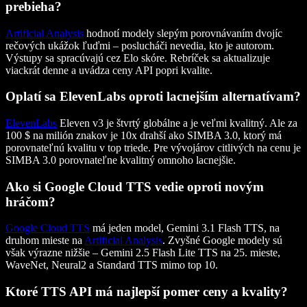
prebieha?
Artificial Analysis
hodnotí modely slepým porovnávaním dvojíc
rečových ukážok ľuďmi – poslucháči nevedia, kto je autorom.
Výstupy sa spracúvajú cez Elo skóre. Rebríček sa aktualizuje
viackrát denne a uvádza ceny API popri kvalite.
Oplatí sa ElevenLabs oproti lacnejším alternatívam?
ElevenLabs
Eleven v3 je štvrtý globálne a je veľmi kvalitný. Ale za
100 $ na milión znakov je 10x drahší ako SIMBA 3.0, ktorý má
porovnateľnú kvalitu v top triede. Pre vývojárov citlivých na cenu je
SIMBA 3.0 porovnateľne kvalitný omnoho lacnejšie.
Ako si Google Cloud TTS vedie oproti novým
hráčom?
Google Cloud TTS
má jeden model, Gemini 3.1 Flash TTS, na
druhom mieste na
Artificial Analysis
. Zvyšné Google modely sú
však výrazne nižšie – Gemini 2.5 Flash Lite TTS na 25. mieste,
WaveNet, Neural2 a Standard TTS mimo top 10.
Ktoré TTS API má najlepší pomer ceny a kvality?