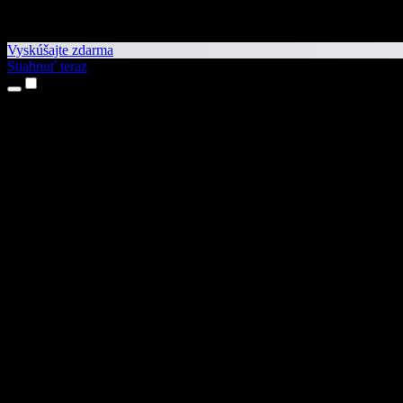
Vyskúšajte zdarma
Stiahnuť teraz
Produkty
Prevod textu na reč
Aplikácie pre iPhone a iPad
Aplikácia pre Android
Rozšírenie pre Chrome
Rozšírenie pre Edge
Webová aplikácia
Aplikácia pre Mac
Aplikácia pre Windows