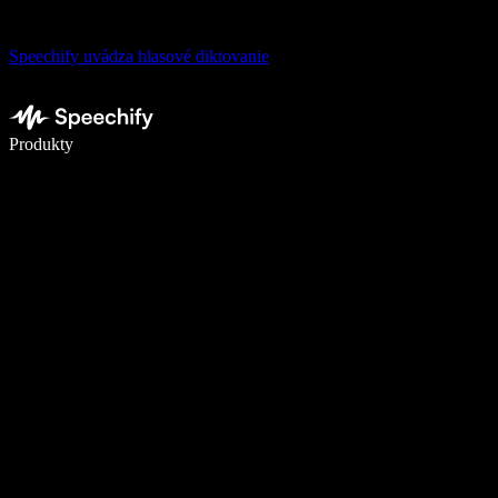
Speechify uvádza hlasové diktovanie
Píšte 5× rýchlejšie pomocou hlasového diktovania
Produkty
Zistiť viac