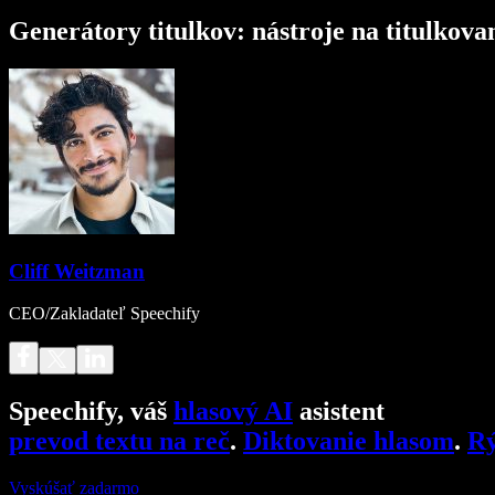
Generátory titulkov: nástroje na titulkova
Cliff Weitzman
CEO/Zakladateľ Speechify
Speechify, váš
hlasový AI
asistent
prevod textu na reč
.
Diktovanie hlasom
.
Rý
Vyskúšať zadarmo