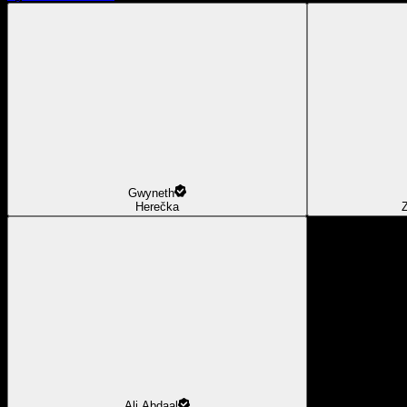
Gwyneth
Herečka
Z
Ali Abdaal