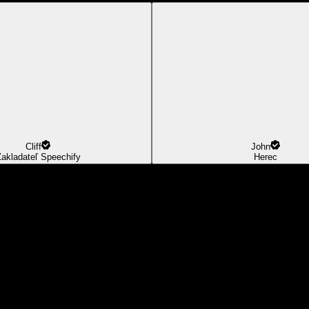
Cliff
John
akladateľ Speechify
Herec