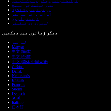
ٹیکسٹ ٹو اسپیچ کروم ایکسٹینشن
ہندی ٹیکسٹ ٹو اسپیچ
پی ڈی ایف ریڈ الاؤڈ
اے آئی وائس جنریٹر
ٹیکستو آ ووز
لیطوری دی ٹیکسٹو
دیگر زبانوں میں دیکھیں
العربية
Magyar
中文 (简体)
中文 (台灣)
中文 (简体 中国大陆)
Čeština
Dansk
Nederlands
English
Français
Suomi
Deutsch
हिन्दी
Italiano
日本語