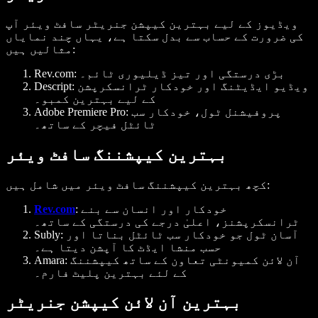
ویڈیوز کے لیے بہترین کیپشن جنریٹر سافٹ ویئر آپ
کی ضرورت کے حساب سے بدل سکتا ہے، یہاں چند نمایاں
مثالیں ہیں:
بڑی درستگی اور تیز ڈیلیوری ٹائم۔
Rev.com:
ویڈیو ایڈیٹنگ اور خودکار ٹرانسکرپشن
Descript:
کے لیے بہترین کمبو۔
پروفیشنل ٹول، خودکار سب
Adobe Premiere Pro:
ٹائٹل فیچر کے ساتھ۔
بہترین کیپشننگ سافٹ ویئر
کچھ بہترین کیپشننگ سافٹ ویئر میں شامل ہیں:
خودکار اور انسان سے بنے
:
Rev.com
ٹرانسکرپشنز، اعلیٰ درجے کی درستگی کے ساتھ۔
آسان ٹول جو خودکار سب ٹائٹل بناتا اور
Subly:
حسب منشا ایڈٹ کا آپشن دیتا ہے۔
آن لائن کمیونٹی تعاون کے ساتھ کیپشننگ
Amara:
کے لئے بہترین پلیٹ فارم۔
بہترین آن لائن کیپشن جنریٹر