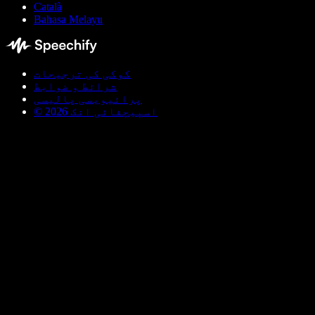
Català
Bahasa Melayu
کوکی کی ترجیحات
شرائط و ضوابط
پرائیویسی پالیسی
© اسپیچفائی انک 2026