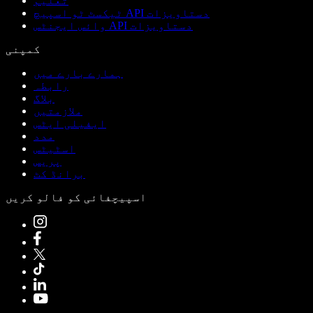
تعلیم
ٹیکسٹ ٹو اسپیچ API دستاویزات
وائس ایجنٹس API دستاویزات
کمپنی
ہمارے بارے میں
رابطہ
بلاگ
ملازمتیں
ایفیلی ایٹس
مدد
اسٹیٹس
پریس
برانڈ کٹ
اسپیچفائی کو فالو کریں