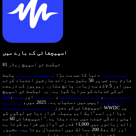
اسپیچفائی کے بارے میں
#1 ٹیکسٹ ٹو اسپیچ ریڈر
اسپیچفائی
دنیا کا سب سے بڑا
ٹیکسٹ ٹو اسپیچ
پلیٹ
فارم ہے، جس پر 50 ملین سے زائد صارفین اعتماد کرتے
ہیں اور 5 لاکھ سے زیادہ پانچ ستارہ ریویوز کے ذریعے
اس کی خدمات کو سراہا گیا ہے۔ یہ ٹیکسٹ ٹو اسپیچ
اینڈرائیڈ
،
کروم ایکسٹینشن
،
ویب ایپ
اور
میک
،
iOS
ڈیسک ٹاپ
ایپس میں دستیاب ہے۔ 2025 میں،
ایپل نے
WWDC پر
اسپیچفائی کو معزز
ایپل ڈیزائن ایوارڈ
دیا اور اسے ’ایک اہم وسیلہ قرار دیا جو لوگوں کو
اپنی زندگی جینے میں مدد دیتا ہے۔‘ اسپیچفائی 60 سے
زائد زبانوں میں 1,000+ قدرتی آوازیں فراہم کرتا ہے
اور لگ بھگ 200 ممالک میں استعمال ہوتا ہے۔ مشہور
شخصیات کی آوازوں میں شامل ہیں
سنُوپ ڈاگ
اور