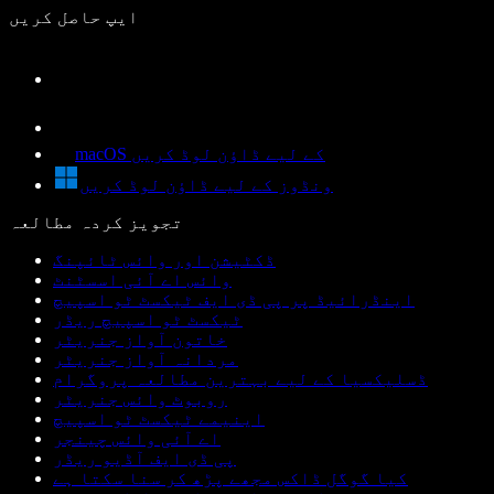
ایپ حاصل کریں
macOS کے لیے ڈاؤن لوڈ کریں
ونڈوز کے لیے ڈاؤن لوڈ کریں
تجویز کردہ مطالعہ
ڈکٹیشن اور وائس ٹائپنگ
وائس اے آئی اسسٹنٹ
اینڈرائیڈ پر پی ڈی ایف ٹیکسٹ ٹو اسپیچ
ٹیکسٹ ٹو اسپیچ ریڈر
خاتون آواز جنریٹر
مردانہ آواز جنریٹر
ڈسلیکسیا کے لیے بہترین مطالعہ پروگرام
روبوٹ وائس جنریٹر
اینیمے ٹیکسٹ ٹو اسپیچ
اے آئی وائس چینجر
پی ڈی ایف آڈیو ریڈر
کیا گوگل ڈاکس مجھے پڑھ کر سنا سکتا ہے