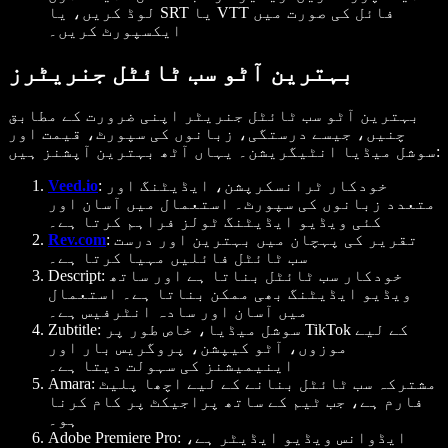
لوڈ کریں، یا SRT یا VTT فائل کی صورت میں
ایکسپورٹ کریں۔
بہترین آٹو سب ٹائٹل جنریٹرز
بہترین آٹو سب ٹائٹل جنریٹر اپنی ضرورت کے مطابق
چنیں، جیسے درستگی، زبانوں کی سپورٹ، قیمت اور
سوشل میڈیا انٹیگریشن۔ یہاں آٹھ بہترین آپشنز ہیں:
خودکار ٹرانسکرپشن، ایڈیٹنگ اور
:
Veed.io
متعدد زبانوں کی سپورٹ۔ استعمال میں آسان اور
کئی ویڈیو ایڈیٹنگ ٹولز فراہم کرتا ہے۔
تقریر کی پہچان میں بہترین اور درست
:
Rev.com
سب ٹائٹل فائلیں مہیا کرتا ہے۔
خودکار سب ٹائٹل بناتا ہے اور ساتھ
Descript:
ویڈیو ایڈیٹنگ بھی ممکن بناتا ہے۔ استعمال
میں آسان اور سادہ انٹرفیس ہے۔
سوشل میڈیا، خاص طور پر TikTok کے لیے
Zubtitle:
موزوں، آٹو کیپشن، پروگریس بار اور
اینیمیشنز کی سہولت دیتا ہے۔
مشترکہ سب ٹائٹل بنانے کے لیے اچھا پلیٹ
Amara:
فارم ہے، جب ٹیم کے ساتھ پراجیکٹ پر کام کرنا
ہو۔
ایڈوانس ویڈیو ایڈیٹر ہے،
Adobe Premiere Pro: