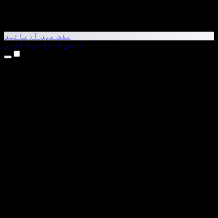
مفت میں آزمائیں
ابھی ڈاؤن لوڈ کریں
مصنوعات
متن کو آواز میں بدلیں
iPhone اور iPad ایپس
Android ایپ
Chrome ایکسٹینشن
Edge ایکسٹینشن
ویب ایپ
Mac ایپ