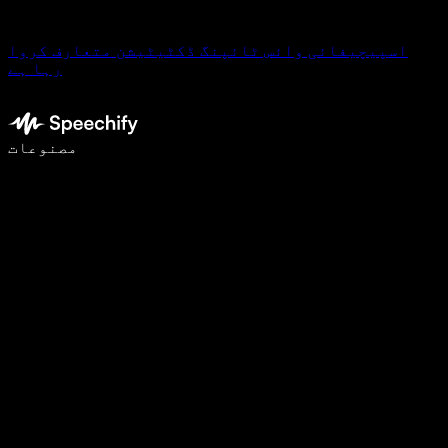
اسپیچیفائی وائس ٹائپنگ ڈکٹیٹیشن متعارف کروا
رہا ہے
وائس ٹائپنگ کے ساتھ 5 گنا تیزی سے لکھیں
مصنوعات
مزید جانیں