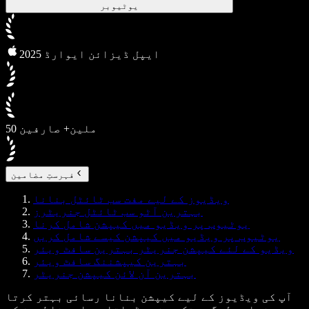
یوٹیوبر
2025 ایپل ڈیزائن ایوارڈ
50 ملین+ صارفین
فہرستِ مضامین
ویڈیوز کے لیے مفت سب ٹائٹل بنانا
بہترین آٹو سب ٹائٹل جنریٹرز
یوٹیوب پر ویڈیو میں کیپشن شامل کرنا
یوٹیوب پر ویڈیو میں کیپشن کیسے شامل کریں
ویڈیو کے لئے کیپشن جنریٹر بہترین سافٹ ویئر
بہترین کیپشننگ سافٹ ویئر
بہترین آن لائن کیپشن جنریٹر
آپ کی ویڈیوز کے لیے کیپشن بنانا رسائی بہتر کرتا