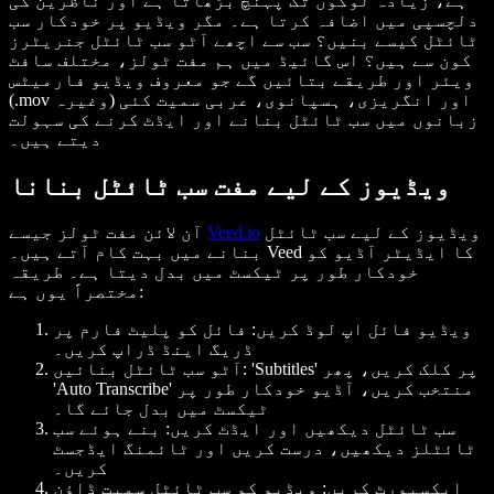
ہے، زیادہ لوگوں تک پہنچ بڑھاتا ہے اور ناظرین کی
دلچسپی میں اضافہ کرتا ہے۔ مگر ویڈیو پر خودکار سب
ٹائٹل کیسے بنیں؟ سب سے اچھے آٹو سب ٹائٹل جنریٹرز
کون سے ہیں؟ اس گائیڈ میں ہم مفت ٹولز، مختلف سافٹ
ویئر اور طریقے بتائیں گے جو معروف ویڈیو فارمیٹس
(.mov وغیرہ) اور انگریزی، ہسپانوی، عربی سمیت کئی
زبانوں میں سب ٹائٹل بنانے اور ایڈٹ کرنے کی سہولت
دیتے ہیں۔
ویڈیوز کے لیے مفت سب ٹائٹل بنانا
ویڈیوز کے لیے سب ٹائٹل
Veed.io
آن لائن مفت ٹولز جیسے
بنانے میں بہت کام آتے ہیں۔ Veed کا ایڈیٹر آڈیو کو
خودکار طور پر ٹیکسٹ میں بدل دیتا ہے۔ طریقہ
مختصراً یوں ہے:
ویڈیو فائل اپ لوڈ کریں:
فائل کو پلیٹ فارم پر
ڈریگ اینڈ ڈراپ کریں۔
'Subtitles' پر کلک کریں، پھر
آٹو سب ٹائٹل بنائیں:
'Auto Transcribe' منتخب کریں، آڈیو خودکار طور پر
ٹیکسٹ میں بدل جائے گا۔
سب ٹائٹل دیکھیں اور ایڈٹ کریں:
بنے ہوئے سب
ٹائٹلز دیکھیں، درست کریں اور ٹائمنگ ایڈجسٹ
کریں۔
ایکسپورٹ کریں:
ویڈیو کو سب ٹائٹل سمیت ڈاؤن