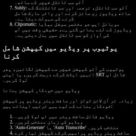
آٹو سب ٹائٹل فیچر کے ساتھ۔
آٹو سب ٹائٹل، ترجمہ اور سب ٹائٹلنگ کے
Subly:
ساتھ ویڈیوز ری سائز کرنے اور واٹر مارک شامل
کرنے کی سہولت دیتا ہے۔
موبائل ایپ جو مختصر سوشل میڈیا
Clipomatic:
ویڈیوز کے لئے بنائی گئی ہے، حقیقی وقت میں آپ
کی آواز کو سب ٹائٹل میں بدل دیتی ہے۔
یوٹیوب پر ویڈیو میں کیپشن شامل
کرنا
یوٹیوب کی آٹو کیپشن فیچر سے کیپشن لگائیں، پھر
انہیں ایڈٹ کرکے درست کریں، یا اپنی SRT فائل اپ
لوڈ کریں۔
ویڈیو میں خودکار کیپشن بنانا
زیادہ تر آن لائن ٹولز اور سافٹ ویئر ویڈیو پر کیپشن
خودکار بنانے کے لیے یہی ترتیب اپناتے ہیں:
ویڈیو فائل سافٹ ویئر میں اپ لوڈ کریں۔
ویڈیو کی زبان منتخب کریں۔
'Auto-Generate' یا 'Auto Transcribe' منتخب کریں۔
سافٹ ویئر ویڈیو پراسیس کرکے کیپشن تیار کرے