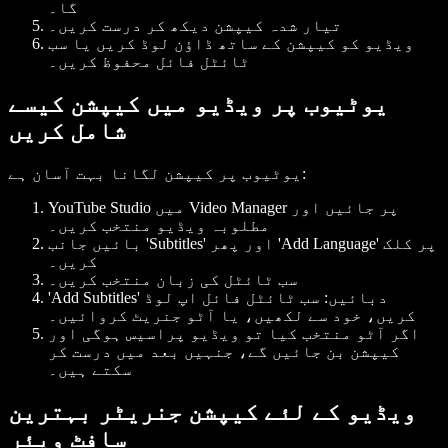
گا۔
تیار شدہ کیپشن دیکھ کر درست کریں۔
ویڈیو کو کیپشن کے ساتھ ڈاؤن لوڈ کریں یا سب
ٹائٹل فائل محفوظ کریں۔
یوٹیوب پر ویڈیو میں کیپشن کیسے
شامل کریں
یوٹیوب پر کیپشن لگانا بہت آسان ہے:
YouTube Studio میں Video Manager پر جائیں اور
مطلوبہ ویڈیو منتخب کریں۔
بائیں جانب 'Subtitles' اور پھر 'Add Language' پر کلک
کریں۔
سب ٹائٹل کی زبان منتخب کریں۔
'Add Subtitles' دبائیں: سب ٹائٹل فائل اپ لوڈ
کریں، خود سے لکھیں، یا آٹو جنریٹ کروائیں۔
اگر آٹو منتخب کیا تو ویڈیو پراسیس ہوگی اور
کیپشن بن جائیں گے، جنہیں بعد میں درست کر
سکتے ہیں۔
ویڈیو کے لئے کیپشن جنریٹر بہترین
سافٹ ویئر