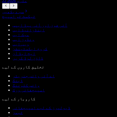
22 مئی، 2026
سب دیکھیں
ٹیکسٹ ٹو اسپیچ
آئی فون اور آئی پیڈ ایپس
اینڈرائیڈ ایپ
میک ایپ
ونڈوز ایپ
ویب ایپ
کروم ایکسٹینشن
ایج ایڈ آن
ڈاؤن لوڈ کریں
تخلیق کاروں کے لیے
اے آئی وائس جنریٹر
ڈبنگ
وائس کلوننگ
اسپیچفائی ورک
کاروبار کے لیے
ڈیولپرز کے لیے اسپیچفائی
ٹیمز