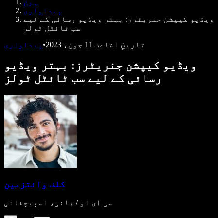
ہوم
ڈویلپرز کے لیے Speechify
پیداواری
ویڈیو کیپشن جنریٹرز: بہتر ویڈیو رسائی کے لیے
سب ٹائٹل ٹولز
تاریخِ اشاعت
11 جون، 2023
•
پیداواری
ویڈیو کیپشن جنریٹرز: بہتر ویڈیو
رسائی کے لیے سب ٹائٹل ٹولز
کلف وائتزمین
سی ای او / بانی، اسپیچفائی