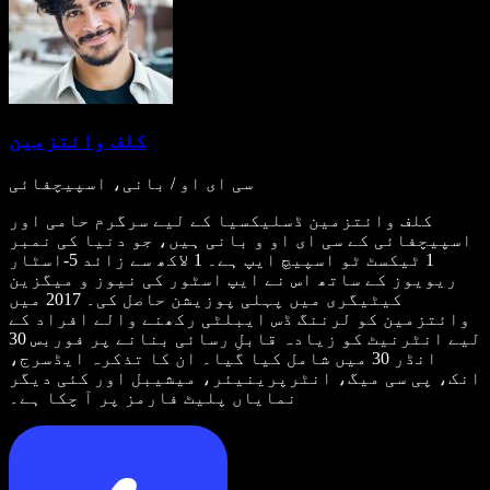
کلف وائتزمین
سی ای او / بانی، اسپیچفائی
کلف وائتزمین ڈسلیکسیا کے لیے سرگرم حامی اور
اسپیچفائی کے سی ای او و بانی ہیں، جو دنیا کی نمبر
1 ٹیکسٹ ٹو اسپیچ ایپ ہے۔ 1 لاکھ سے زائد 5-اسٹار
ریویوز کے ساتھ اس نے ایپ اسٹور کی نیوز و میگزین
کیٹیگری میں پہلی پوزیشن حاصل کی۔ 2017 میں
وائتزمین کو لرننگ ڈس ایبلٹی رکھنے والے افراد کے
لیے انٹرنیٹ کو زیادہ قابلِ رسائی بنانے پر فوربس 30
انڈر 30 میں شامل کیا گیا۔ ان کا تذکرہ ایڈسرج،
انک، پی سی میگ، انٹرپرینیئر، میشیبل اور کئی دیگر
نمایاں پلیٹ فارمز پر آ چکا ہے۔