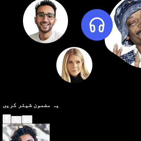
یہ مضمون شیئر کریں