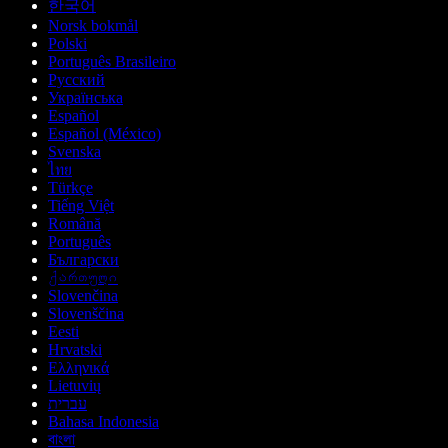
한국어
Norsk bokmål
Polski
Português Brasileiro
Русский
Українська
Español
Español (México)
Svenska
ไทย
Türkçe
Tiếng Việt
Română
Português
Български
ქართული
Slovenčina
Slovenščina
Eesti
Hrvatski
Ελληνικά
Lietuvių
עברית
Bahasa Indonesia
বাংলা