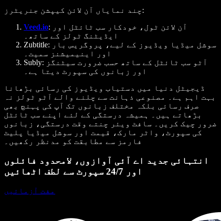
چند نمایاں آن لائن کیپشن جنریٹرز:
آن لائن ٹول، خودکار سب ٹائٹل اور
:
Veed.io
ایڈیٹنگ ٹولز کے ساتھ۔
سوشل میڈیا ویڈیوز کے لیے، پروگریس بار
Zubtitle:
اور اینیمیشنز سمیت۔
آٹو سب ٹائٹل کے ساتھ حسب ضرورت سیٹنگز
Subly:
اور زبانوں کی سپورٹ دیتا ہے۔
ڈیجیٹل دنیا میں دستیاب ویڈیوز کی رسائی بڑھانا
بہت اہم ہے۔ مصنوعی ذہانت سے چلنے والے آٹو ٹولز نہ
صرف رسائی بلکہ مختلف زبانوں تک آپ کی پہنچ بھی
بڑھاتے ہیں۔ ہمیشہ درستگی کے لئے اپنے سب ٹائٹل
ضرور چیک کریں۔ سافٹ ویئر چنتے وقت درستگی، زبانوں
کی سپورٹ، واٹر مارک، قیمت اور سوشل میڈیا پلیٹ
فارمز سے مطابقت کو مدنظر رکھیں۔
انتہائی جدید اے آئی آوازوں، لامحدود فائلوں
اور 24/7 سپورٹ سے لطف اٹھائیں
مفت آزمائیں