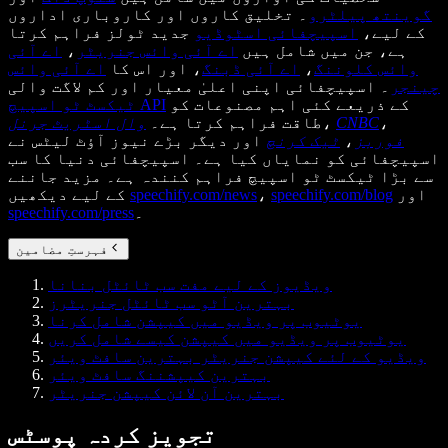
گوینتھ پیلٹرو
۔ تخلیق کاروں اور کاروباری اداروں
کے لیے،
اسپیچفائی اسٹوڈیو
جدید ٹولز فراہم کرتا
ہے، جن میں شامل ہیں
اے آئی وائس جنریٹر
،
اے آئی
وائس کلوننگ
،
اے آئی ڈبنگ
، اور اس کا
اے آئی وائس
چینجر
۔ اسپیچفائی اپنی اعلیٰ معیار اور کم لاگت والی
کے ذریعے کئی اہم مصنوعات کو
ٹیکسٹ ٹو اسپیچ API
،
CNBC
،
طاقت فراہم کرتا ہے۔
وال اسٹریٹ جرنل
فوربز
،
ٹیک کرنچ
اور دیگر بڑے نیوز آؤٹ لیٹس نے
اسپیچفائی کو نمایاں کیا ہے۔ اسپیچفائی دنیا کا سب
سے بڑا ٹیکسٹ ٹو اسپیچ فراہم کنندہ ہے۔ مزید جاننے
اور
speechify.com/blog
،
speechify.com/news
کے لیے دیکھیں
۔
speechify.com/press
فہرستِ مضامین
ویڈیوز کے لیے مفت سب ٹائٹل بنانا
بہترین آٹو سب ٹائٹل جنریٹرز
یوٹیوب پر ویڈیو میں کیپشن شامل کرنا
یوٹیوب پر ویڈیو میں کیپشن کیسے شامل کریں
ویڈیو کے لئے کیپشن جنریٹر بہترین سافٹ ویئر
بہترین کیپشننگ سافٹ ویئر
بہترین آن لائن کیپشن جنریٹر
تجویز کردہ پوسٹس