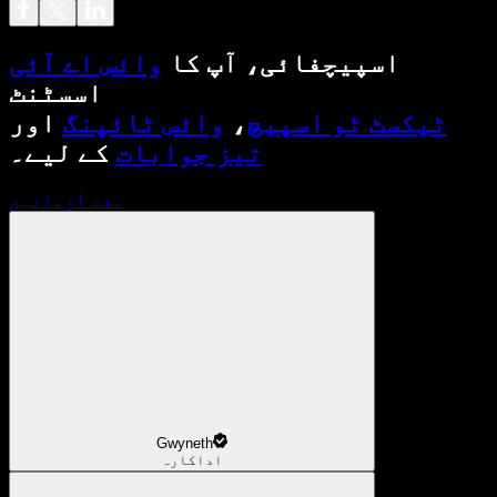
اسپیچفائی، آپ کا
وائس اے آئی
اسسٹنٹ
ٹیکسٹ ٹو اسپیچ
،
وائس ٹائپنگ
اور
تیز جوابات
کے لیے۔
مفت آزمائیں
Gwyneth
اداکارہ