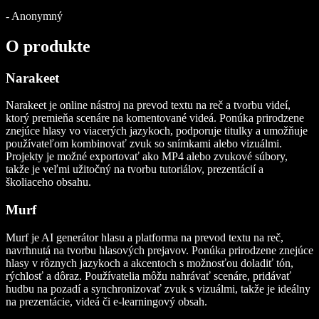
-
Anonymný
O produkte
Narakeet
Narakeet je online nástroj na prevod textu na reč a tvorbu videí,
ktorý premieňa scenáre na komentované videá. Ponúka prirodzene
znejúce hlasy vo viacerých jazykoch, podporuje titulky a umožňuje
používateľom kombinovať zvuk so snímkami alebo vizuálmi.
Projekty je možné exportovať ako MP4 alebo zvukové súbory,
takže je veľmi užitočný na tvorbu tutoriálov, prezentácií a
školiaceho obsahu.
Murf
Murf je AI generátor hlasu a platforma na prevod textu na reč,
navrhnutá na tvorbu hlasových prejavov. Ponúka prirodzene znejúce
hlasy v rôznych jazykoch a akcentoch s možnosťou doladiť tón,
rýchlosť a dôraz. Používatelia môžu nahrávať scenáre, pridávať
hudbu na pozadí a synchronizovať zvuk s vizuálmi, takže je ideálny
na prezentácie, videá či e‑learningový obsah.