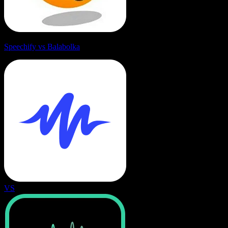
Speechify vs Balabolka
VS