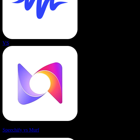
VS
Speechify vs Murf