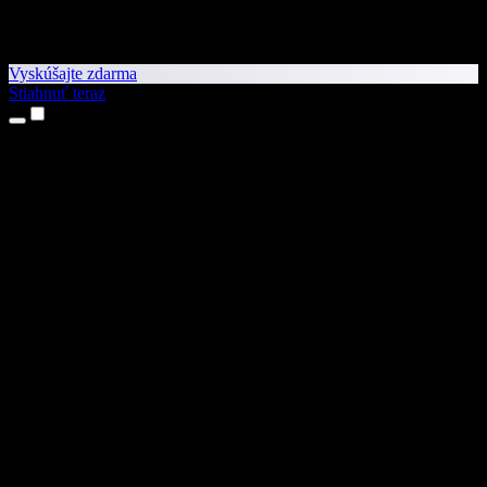
Vyskúšajte zdarma
Stiahnuť teraz
Produkty
Prevod textu na reč
Aplikácie pre iPhone a iPad
Aplikácia pre Android
Rozšírenie pre Chrome
Rozšírenie pre Edge
Webová aplikácia
Aplikácia pre Mac
Aplikácia pre Windows