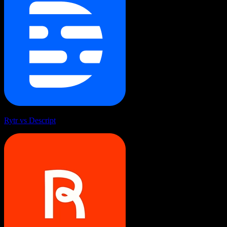
Rytr vs Descript