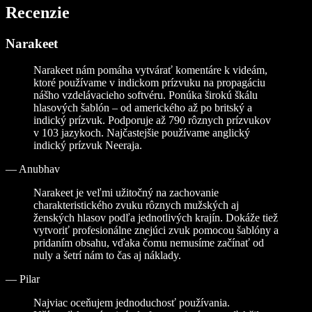
Recenzie
Narakeet
Narakeet nám pomáha vytvárať komentáre k videám,
ktoré používame v indickom prízvuku na propagáciu
nášho vzdelávacieho softvéru. Ponúka širokú škálu
hlasových šablón – od amerického až po britský a
indický prízvuk. Podporuje až 790 rôznych prízvukov
v 103 jazykoch. Najčastejšie používame anglický
indický prízvuk Neeraja.
—
Anubhav
Narakeet je veľmi užitočný na zachovanie
charakteristického zvuku rôznych mužských aj
ženských hlasov podľa jednotlivých krajín. Dokáže tiež
vytvoriť profesionálne znejúci zvuk pomocou šablóny a
pridaním obsahu, vďaka čomu nemusíme začínať od
nuly a šetrí nám to čas aj náklady.
—
Pilar
Najviac oceňujem jednoduchosť používania.