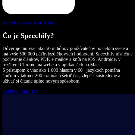
Speechify vs Natural Reader
Čo je Speechify?
Dôveruje mu viac ako 50 miliónov používateľov po celom svete a
má vyše 500 000 päťhviezdičkových hodnotení. Speechify uľahčuje
počúvanie článkov, PDF, e-mailov a kníh na iOS, Androide, v
rozšírení Chrome, na webe a v aplikáciách na Mac.
S prístupom k viac ako 1 000 hlasom v 60+ jazykoch pomáha
ľuďom v takmer 200 krajinách šetriť čas, zlepšiť sústredenie a
užívať si čítanie úplne novým spôsobom.
Vyskúšať zadarmo