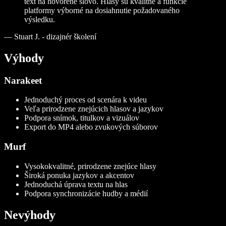
text na hovorené slovo. Hlasy sú kvalitné a funkcie
platformy výborné na dosiahnutie požadovaného
výsledku.
—
Stuart J. - dizajnér školení
Výhody
Narakeet
Jednoduchý proces od scenára k videu
Veľa prirodzene znejúcich hlasov a jazykov
Podpora snímok, titulkov a vizuálov
Export do MP4 alebo zvukových súborov
Murf
Vysokokvalitné, prirodzene znejúce hlasy
Široká ponuka jazykov a akcentov
Jednoduchá úprava textu na hlas
Podpora synchronizácie hudby a médií
Nevýhody