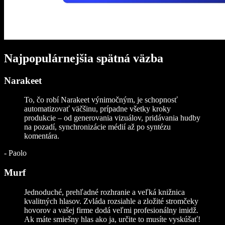
Najpopulárnejšia spätná väzba
Narakeet
To, čo robí Narakeet výnimočným, je schopnosť
automatizovať väčšinu, prípadne všetky kroky
produkcie – od generovania vizuálov, pridávania hudby
na pozadí, synchronizácie médií až po syntézu
komentára.
-
Paolo
Murf
Jednoduché, prehľadné rozhranie a veľká knižnica
kvalitných hlasov. Zvláda rozsiahle a zložité stromčeky
hovorov a vašej firme dodá veľmi profesionálny imidž.
Ak máte smiešny hlas ako ja, určite to musíte vyskúšať!