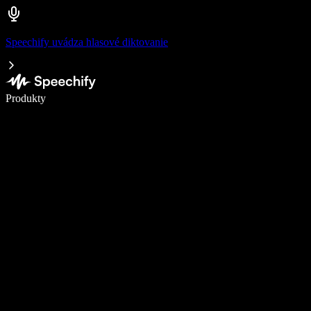
Speechify uvádza hlasové diktovanie
Píšte 5× rýchlejšie pomocou hlasového diktovania
Produkty
Zistiť viac