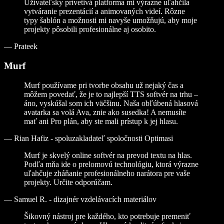
Užívateľsky prívetivá platforma mi výrazne uľahčila
vytváranie prezentácií a animovaných videí. Rôzne
typy šablón a možnosti mi navyše umožňujú, aby moje
projekty pôsobili profesionálne aj osobito.
—
Prateek
Murf
Murf používame pri tvorbe obsahu už nejaký čas a
môžem povedať, že je to najlepší TTS softvér na trhu –
áno, vyskúšal som ich väčšinu. Naša obľúbená hlasová
avatarka sa volá Ava, znie ako susedka! A nemusíte
mať ani Pro plán, aby ste mali prístup k jej hlasu.
—
Rian Hafiz - spoluzakladateľ spoločnosti Optimasi
Murf je skvelý online softvér na prevod textu na hlas.
Podľa mňa ide o prelomovú technológiu, ktorá výrazne
uľahčuje zháňanie profesionálneho narátora pre vaše
projekty. Určite odporúčam.
—
Samuel R. - dizajnér vzdelávacích materiálov
Šikovný nástroj pre každého, kto potrebuje premeniť