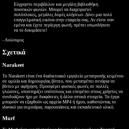
Εύχρηστο περιβάλλον και μεγάλη βιβλιοθήκη
ποιοτικών φωνών. Μπορεί να διαχειριστεί
πολύπλοκες, μεγάλες δομές κλήσεων. Δίνει μια πολύ
επαγγελματική εικόνα στην εταιρεία σας. Αν είστε σαν
εμένα και έχετε περίεργη φωνή, πρέπει οπωσδήποτε
να το δοκιμάσετε!
-
Ανώνυμος
Σχετικά
Narakeet
Το Narakeet είναι ένα διαδικτυακό εργαλείο μετατροπής κειμένου
σε ομιλία και δημιουργίας βίντεο, που μετατρέπει σενάρια σε
βίντεο με αφήγηση. Προσφέρει φυσικές φωνές σε πολλές
γλώσσες, υποστηρίζει υπότιτλους και επιτρέπει στους χρήστες να
συνδυάζουν ήχο με διαφάνειες ή άλλα οπτικά στοιχεία. Τα έργα
μπορούν να εξαχθούν ως αρχεία MP4 ή ήχου, καθιστώντας το
ιδανικό για σεμινάρια, παρουσιάσεις και εκπαιδευτικό υλικό.
Murf