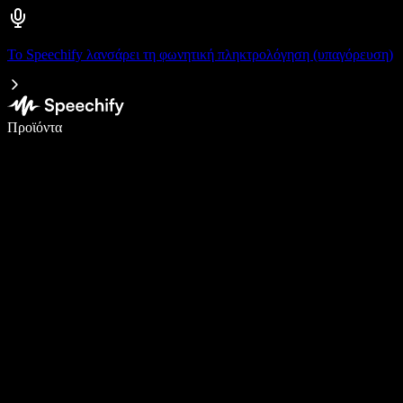
Το Speechify λανσάρει τη φωνητική πληκτρολόγηση (υπαγόρευση)
Γράψτε 5× πιο γρήγορα με φωνητική πληκτρολόγηση
Προϊόντα
Μάθετε περισσότερα