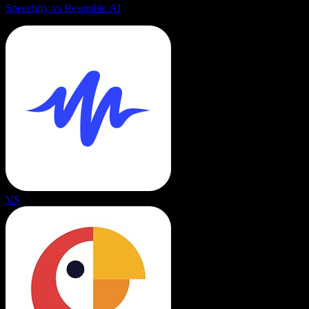
Speechify vs Resemble AI
VS