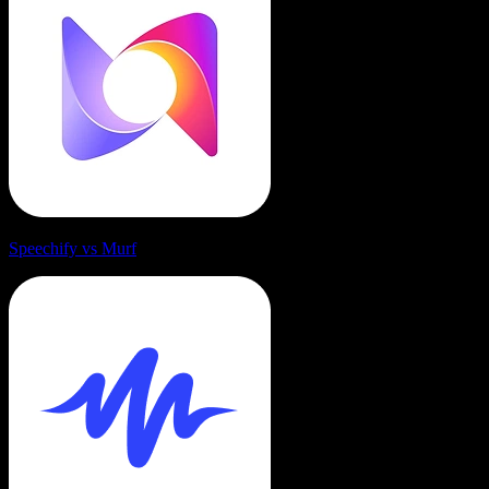
Speechify vs Murf