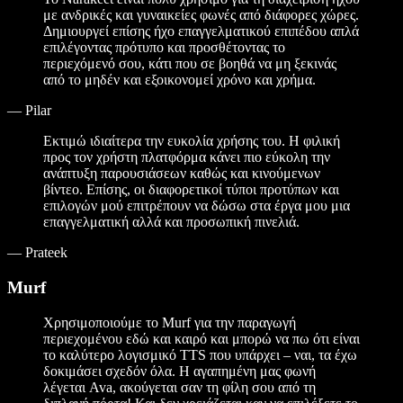
με ανδρικές και γυναικείες φωνές από διάφορες χώρες.
Δημιουργεί επίσης ήχο επαγγελματικού επιπέδου απλά
επιλέγοντας πρότυπο και προσθέτοντας το
περιεχόμενό σου, κάτι που σε βοηθά να μη ξεκινάς
από το μηδέν και εξοικονομεί χρόνο και χρήμα.
—
Pilar
Εκτιμώ ιδιαίτερα την ευκολία χρήσης του. Η φιλική
προς τον χρήστη πλατφόρμα κάνει πιο εύκολη την
ανάπτυξη παρουσιάσεων καθώς και κινούμενων
βίντεο. Επίσης, οι διαφορετικοί τύποι προτύπων και
επιλογών μού επιτρέπουν να δώσω στα έργα μου μια
επαγγελματική αλλά και προσωπική πινελιά.
—
Prateek
Murf
Χρησιμοποιούμε το Murf για την παραγωγή
περιεχομένου εδώ και καιρό και μπορώ να πω ότι είναι
το καλύτερο λογισμικό TTS που υπάρχει – ναι, τα έχω
δοκιμάσει σχεδόν όλα. Η αγαπημένη μας φωνή
λέγεται Ava, ακούγεται σαν τη φίλη σου από τη