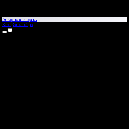
Δοκιμάστε δωρεάν
Κατεβάστε τώρα
Προϊόντα
Κείμενο σε Ομιλία
Εφαρμογές για iPhone & iPad
Εφαρμογή για Android
Επέκταση για Chrome
Επέκταση για Edge
Web εφαρμογή
Εφαρμογή για Mac
Εφαρμογή για Windows