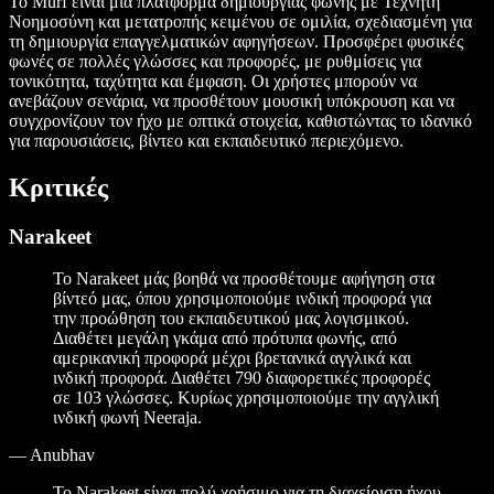
Το Murf είναι μια πλατφόρμα δημιουργίας φωνής με Τεχνητή
Νοημοσύνη και μετατροπής κειμένου σε ομιλία, σχεδιασμένη για
τη δημιουργία επαγγελματικών αφηγήσεων. Προσφέρει φυσικές
φωνές σε πολλές γλώσσες και προφορές, με ρυθμίσεις για
τονικότητα, ταχύτητα και έμφαση. Οι χρήστες μπορούν να
ανεβάζουν σενάρια, να προσθέτουν μουσική υπόκρουση και να
συγχρονίζουν τον ήχο με οπτικά στοιχεία, καθιστώντας το ιδανικό
για παρουσιάσεις, βίντεο και εκπαιδευτικό περιεχόμενο.
Κριτικές
Narakeet
Το Narakeet μάς βοηθά να προσθέτουμε αφήγηση στα
βίντεό μας, όπου χρησιμοποιούμε ινδική προφορά για
την προώθηση του εκπαιδευτικού μας λογισμικού.
Διαθέτει μεγάλη γκάμα από πρότυπα φωνής, από
αμερικανική προφορά μέχρι βρετανικά αγγλικά και
ινδική προφορά. Διαθέτει 790 διαφορετικές προφορές
σε 103 γλώσσες. Κυρίως χρησιμοποιούμε την αγγλική
ινδική φωνή Neeraja.
—
Anubhav
Το Narakeet είναι πολύ χρήσιμο για τη διαχείριση ήχου