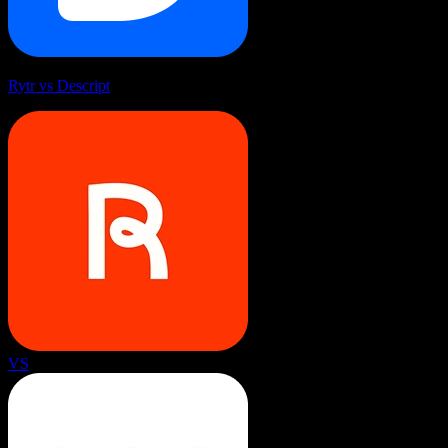
Rytr vs Descript
VS