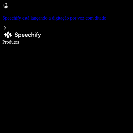
Speechify está lançando a digitação por voz com ditado
Escreva 5× mais rápido com digitação por voz
Produtos
Saiba mais