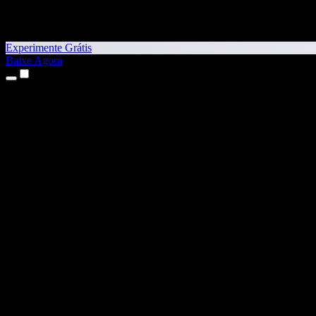
Experimente Grátis
Baixe Agora
Produtos
Texto para Fala
Apps para iPhone e iPad
App para Android
Extensão para Chrome
Extensão para Edge
App Web
App para Mac
App para Windows