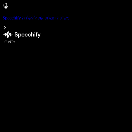
Speechify משיקה תמלול קול להקלדה
לכתוב פי 5 מהר יותר עם הכתבה קולית
מוצרים
למידע נוסף