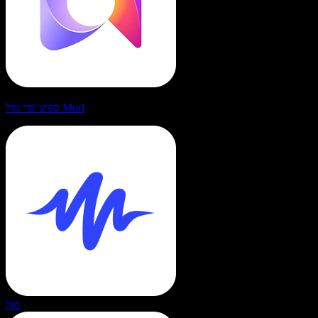
ספיצ'יפיי מול Murf
מול