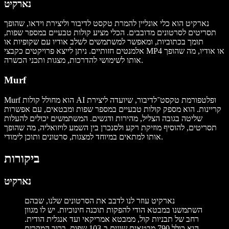
נארקיט
נארקיט הוא כלי אונליין להמרת טקסט לדיבור וליצירת וידאו, שהופך
תסריטים לסרטונים מדובבים. הכלי מציע קולות טבעיים במספר שפות,
תומך בכתוביות, ומאפשר למשתמשים לשלב אודיו עם שקופיות או
אלמנטים חזותיים. ניתן לייצא פרויקטים כקבצי MP4 או אודיו, מה שהופך
אותו לשימושי להדרכות, מצגות ותכני הכשרה.
Murf
Murf הוא מחולל קולות AI ופלטפורמת טקסט־לדיבור, שיועדה ליצירת
קריינות. הוא מספק קולות טבעיים במספר שפות ומבטאים, עם אפשרות
שליטה בגובה הצליל, מהירות ודגשים. המשתמשים יכולים להעלות
תסריטים, להוסיף מוזיקת רקע ולסנכרן בין השמע לויזואליה, מה שהופך
אותו למתאים במיוחד למצגות, סרטונים ותוכן לימודי.
ביקורות
נארקיט
נארקיט עוזר לנו לדבב את הסרטונים שלנו, שבהם
השתמשנו במבטא הודי להפקות תוכנה חינוכיות. יש לו מגוון
רחב של תבניות קול, ממבטא אמריקאי ועד אנגלית הודית.
הוא כולל 790 מבטאים שונים ב-103 שפות. ברוב המקרים