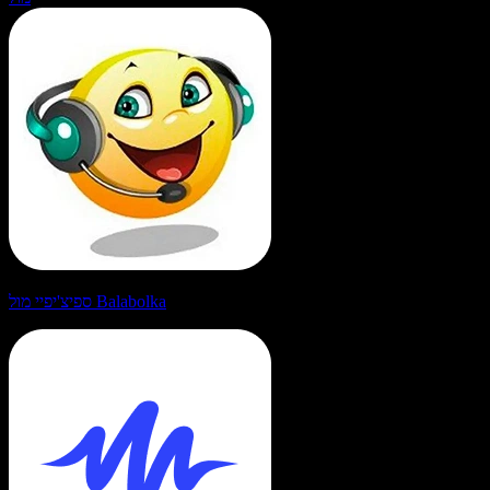
ספיצ'יפיי מול Balabolka