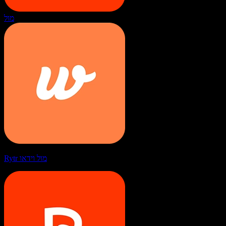
מול
Rytr מול וידאו