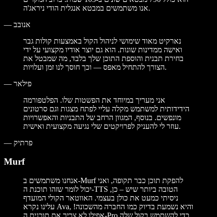
אנו משתמשים במבטא אנגלית הודי ניראג'ה.
אנובב
—
נארקיט מאוד שימושי לניהול הקול באמצעות קולות גבר
ואישה ממדינות שונות. הוא גם יוצר אודיו מקצועי על ידי
בחירת תבנית והוספת התוכן שלך בלבד, מה שמבטל את
הצורך להתחיל מאפס — וכך חוסך לנו זמן ועלויות.
פילאר
—
אני מעריך במיוחד את הפשטות שלו. הפלטפורמה
הידידותית למשתמש מקלה עליי לפתח מצגות וגם סרטונים
מונפשים. בנוסף, המגוון הרחב של התבניות והאפשרויות
עוזר לי להעניק לפרויקטים שלי נגיעה מקצועית ואישית.
פרתיק
—
Murf
אנחנו משתמשים ב-Murf להפקת תוכן כבר תקופה, ואני
יכול לומר שזהו תוכנת ה-TTS הטובה ביותר שיש – כן,
ניסיתי כמעט את כולן בעצמי. האווטאר הקולי המועדף
עלינו נקרא Ava, והיא נשמעת בדיוק כמו החברה מהשכונה!
אפילו לא צריך את תוכנית ה-Pro כדי להשתמש בקול שלה.