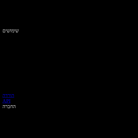
שימושים
הורדה
API
החברה