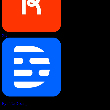
מול
Rytr מול Descript