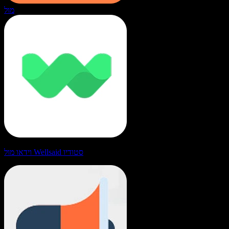
מול
וידאו מול Wellsaid סטודיו