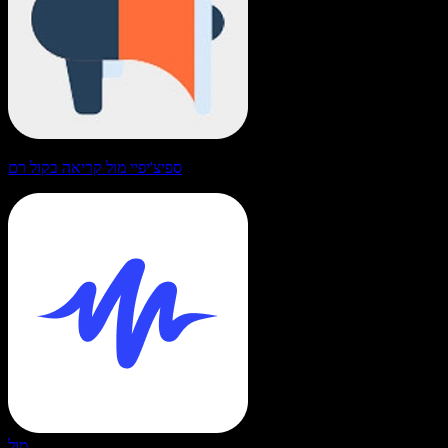
ספיצ'יפיי מול קריאה בקול רם
מול