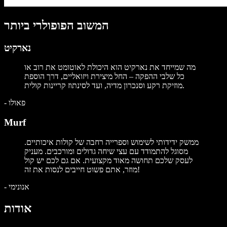
המשוב הפופולרי ביותר
נארקיט
מה שמייחד את נארקיט הוא היכולת לאוטומט את רוב או
כל שלבי ההפקה – החל מיצירת ויזואליים, דרך הוספת
מוזיקת רקע וסנכרון מדיה, ועד לסינתוז קריינות קולית.
פאולו
-
Murf
ממשק ידידותי לשימוש וספרייה רחבה של קולות איכותיים.
מסוגל להתמודד עם עצי שיחה גדולים ומורכבים. מעניק
לעסק שלכם תחושה מאוד מקצועית. אם גם לכם יש קול
מוזר, אתם פשוט חייבים לנסות את זה!
אנונימי
-
אודות