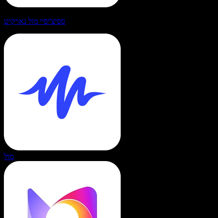
ספיצ'יפיי מול נארקיט
מול