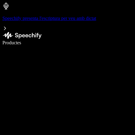
Speechify presenta l'escriptura per veu amb dictat
Escriu 5× més ràpid amb la veu
Productes
Més informació