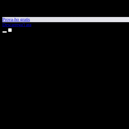
Prova-ho gratis
Descarrega'l ara
Productes
Text a veu
Aplicacions per a iPhone i iPad
Aplicació per a Android
Extensió per al Chrome
Extensió per a l'Edge
Aplicació web
Aplicació per al Mac