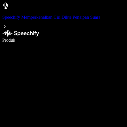
Speechify Memperkenalkan Ciri Dikte Penaipan Suara
Tulis 5× lebih pantas dengan menaip menggunakan suara
Produk
Ketahui Lebih Lanjut