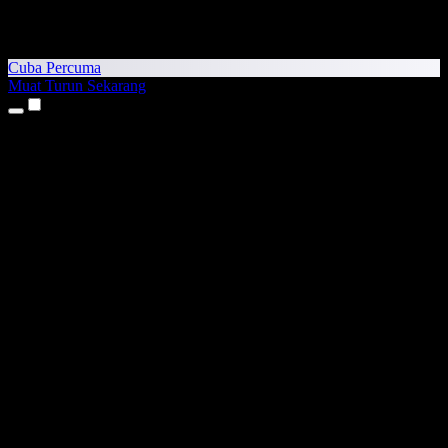
Cuba Percuma
Muat Turun Sekarang
Produk
Teks kepada Pertuturan
Aplikasi iPhone & iPad
Aplikasi Android
Sambungan Chrome
Sambungan Edge
Aplikasi Web
Aplikasi Mac
Aplikasi Windows