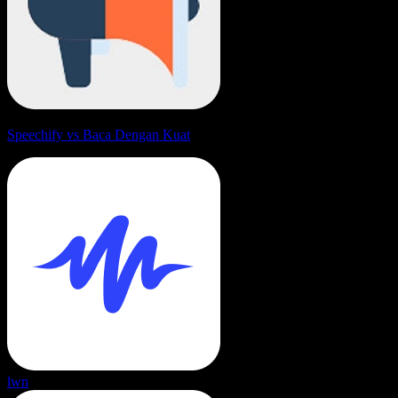
Speechify vs Baca Dengan Kuat
lwn