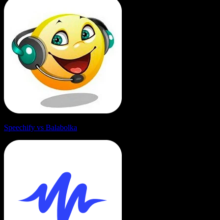
Speechify vs Balabolka