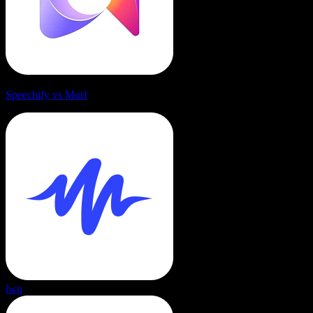
Speechify vs Murf
lwn