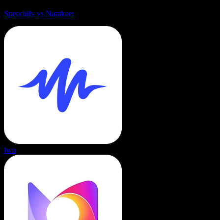
Speechify vs Narakeet
lwn