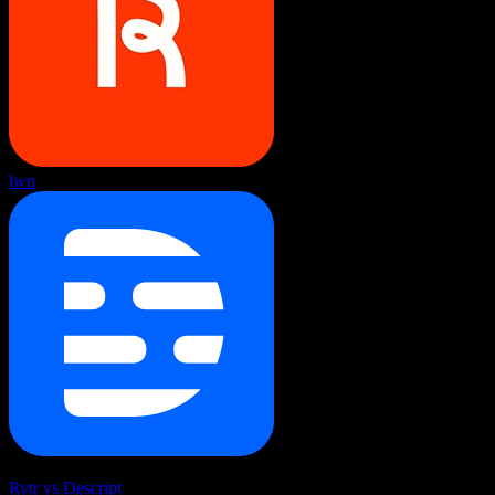
lwn
Rytr vs Descript