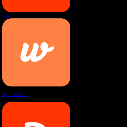
lwn
Rytr vs Wideo