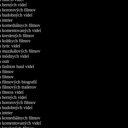
ca herných videí
ca hororových filmov
ca hudobných videí
a intrier
ca komediálnych filmov
ca komentovaných videí
ca kreslených filmov
ca krátkych filmov
a lyric videí
ca muzikálových filmov
ca módnych videí
ca outr
a fashion haul videí
ca filmov
ca filmov
a filmových biografií
a filmových trailerov
a fitness videí
ca herných videí
ca hororových filmov
ca hudobných videí
a intrier
ca komediálnych filmov
ca komentovaných videí