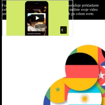
Funkcia AI dabingu v Speechify Studio zjednodušuje prekladanie
vašich komediálnych videí. Stačí jeden klik a môžete svoje video
preložiť do akéhokoľvek jazyka a šíriť smiech po celom svete.