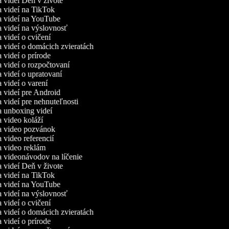
ca videí Deň v živote
ca videí na TikTok
ca videí na YouTube
ca videí na výslovnosť
a videí o cvičení
ca videí o domácich zvieratách
a videí o prírode
ca videí o rozpočtovaní
a videí o upratovaní
a videí o varení
ca videí pre Android
a videí pre nehnuteľnosti
ca unboxing videí
ca video koláží
ca video pozvánok
a video referencií
ca video reklám
ca videonávodov na líčenie
ca videí Deň v živote
ca videí na TikTok
ca videí na YouTube
ca videí na výslovnosť
a videí o cvičení
ca videí o domácich zvieratách
a videí o prírode