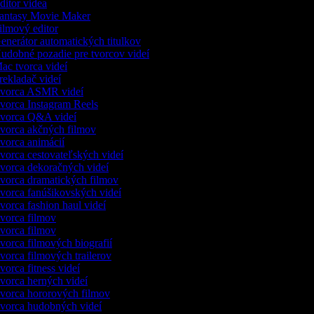
itor videa
antasy Movie Maker
lmový editor
nerátor automatických titulkov
dobné pozadie pre tvorcov videí
c tvorca videí
ekladač videí
vorca ASMR videí
orca Instagram Reels
vorca Q&A videí
orca akčných filmov
orca animácií
orca cestovateľských videí
orca dekoračných videí
orca dramatických filmov
orca fanúšikovských videí
orca fashion haul videí
orca filmov
orca filmov
orca filmových biografií
orca filmových trailerov
orca fitness videí
orca herných videí
orca hororových filmov
orca hudobných videí