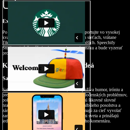
Exportujte svoje komediálne video
Po doladení vášho majstrovského diela ho exportujte vo vysokej
kvalite, pripravené na zdieľanie na sociálnych sieťach, vrátane
TikTok, Instagram, YouTube, WhatsApp a ďalších. Speechify
Studio zaistí, že váš obsah zostane bez vodoznaku a bude vyzerať
profesionálne a uhladene.
Kedy použiť komediálne videá
Satirické videá
Satirické videá sú forma komentára, ktorá využíva humor, iróniu a
preháňanie na zosmiešnenie alebo kritiku spoločenských problémov,
politiky či kultúrnych noriem. Často využívajú šikovné slovné
hračky a vizuálne gagy na sprostredkovanie hlbšieho posolstva a
zároveň zabávajú publikum. Satirické videá majú za cieľ vyvolať
zamyslenie nad absurdnosťou a protirečeniami sveta a prinášajú
jedinečnú kombináciu humoru a spoločenského komentára.