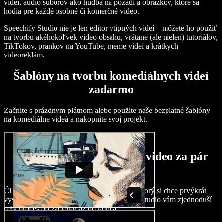
videí, audio súborov ako hudba na pozadí a obrázkov, ktoré sa
hodia pre každé osobné či komerčné video.
Speechify Studio nie je len editor vtipných videí – môžete ho použiť
na tvorbu akéhokoľvek video obsahu, vrátane (ale nielen) tutoriálov,
TikTokov, prankov na YouTube, meme videí a krátkych
videoreklám.
Šablóny na tvorbu komediálnych videí
zadarmo
Začnite s prázdnym plátnom alebo použite naše bezplatné šablóny
na komediálne videá a nakopnite svoj projekt.
Ako vytvoriť komediálne video za pár
minút
Či už ste skúsený editor alebo začiatočník, ktorý si chce prvýkrát
vyskúšať tvorbu vtipného videa, Speechify Studio vám zjednoduší
celý proces od začiatku až do konca.