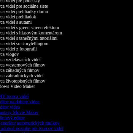
a videí pre podcasty
a videí pre sociálne siete
a videí prehliadky domu
a videí prehliadok
a videí s autami
a videí s green screen efektom
a videí s hlasovým komentárom
a videí s tanečnými tutoriálmi
a videí so storytellingom
a videí z fotografií
ca vlogov
a vzdelávacích videí
a westernových filmov
ca záhadných filmov
a záhradníckych videí
a životopisných filmov
ows Video Maker
Y tvorca videí
itor na dabing videa
itor videa
antasy Movie Maker
lmový editor
nerátor automatických titulkov
dobné pozadie pre tvorcov videí