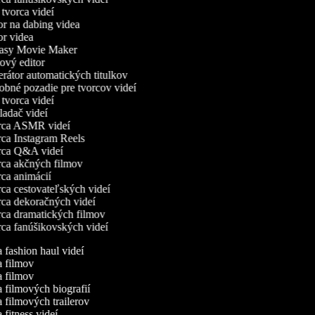
vorca videí
r na dabing videa
r videa
asy Movie Maker
vý editor
átor automatických titulkov
né pozadie pre tvorcov videí
vorca videí
adač videí
ca ASMR videí
a Instagram Reels
ca Q&A videí
a akčných filmov
a animácií
a cestovateľských videí
a dekoračných videí
a dramatických filmov
a fanúšikovských videí
a fashion haul videí
ca filmov
ca filmov
a filmových biografií
a filmových trailerov
a fitness videí