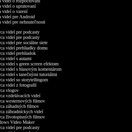
ca videí o rozpočtovaní
a videí o upratovaní
a videí o varení
ca videí pre Android
a videí pre nehnuteľnosti
a videí pre podcasty
a videí pre podcasty
a videí pre sociálne siete
a videí prehliadky domu
a videí prehliadok
a videí s autami
a videí s green screen efektom
a videí s hlasovým komentárom
a videí s tanečnými tutoriálmi
a videí so storytellingom
a videí z fotografií
ca vlogov
a vzdelávacích videí
a westernových filmov
ca záhadných filmov
a záhradníckych videí
a životopisných filmov
ows Video Maker
a videí pre podcasty