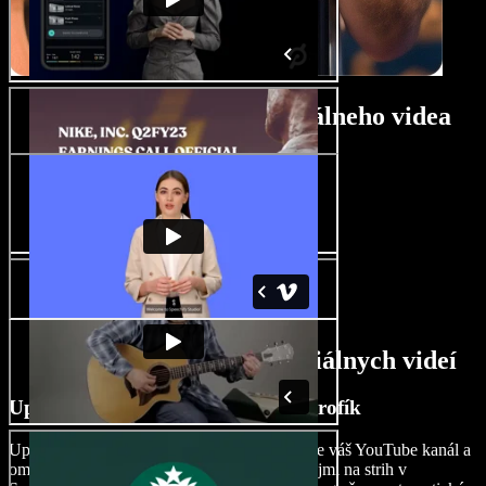
Návod na tvorbu komediálneho videa
Funkcie tvorcu AI komediálnych videí
Upravujte komediálne videá ako profík
Upravujte profesionálne komediálne videá pre váš YouTube kanál a
omnoho viac s ľahko použiteľnými AI nástrojmi na strih v