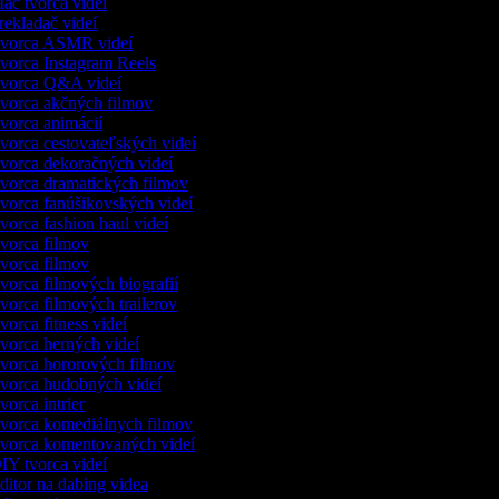
c tvorca videí
ekladač videí
vorca ASMR videí
orca Instagram Reels
vorca Q&A videí
orca akčných filmov
orca animácií
orca cestovateľských videí
orca dekoračných videí
orca dramatických filmov
orca fanúšikovských videí
orca fashion haul videí
orca filmov
orca filmov
orca filmových biografií
orca filmových trailerov
orca fitness videí
orca herných videí
orca hororových filmov
orca hudobných videí
orca intrier
orca komediálnych filmov
orca komentovaných videí
Y tvorca videí
itor na dabing videa