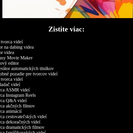
Zistite viac:
vorca videí
r na dabing videa
r videa
asy Movie Maker
vý editor
átor automatických titulkov
né pozadie pre tvorcov videí
vorca videí
adač videí
ca ASMR videí
a Instagram Reels
ca Q&A videí
a akčných filmov
a animácií
a cestovateľských videí
a dekoračných videí
a dramatických filmov
a fanúšikovských videí