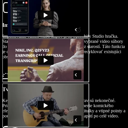
Importujte svoje video
Importovanie vašich video klipov je so Speechify Studio hračka.
Stačí kliknúť na Obrázky/Videá a pretiahnuť vybrané video súbory
do editora – celé to prebieha jednoducho a bez starostí. Táto funkcia
je obzvlášť pohodlná pre tvorcov, ktorí chcú recyklovať existujúci
obsah alebo vytvoriť zostrih.
Tvorba vášho komediálneho videa
Keď máte video klipy v editore, možnosti úprav sú nekonečné.
Pridajte prekrytia, nálepky a emoji na zvýraznenie komického
efektu. Experimentujte s rôznymi fontmi pre titulky a vtipné pointy a
použite prechody, aby ste divákov udržali v napätí po celé video.