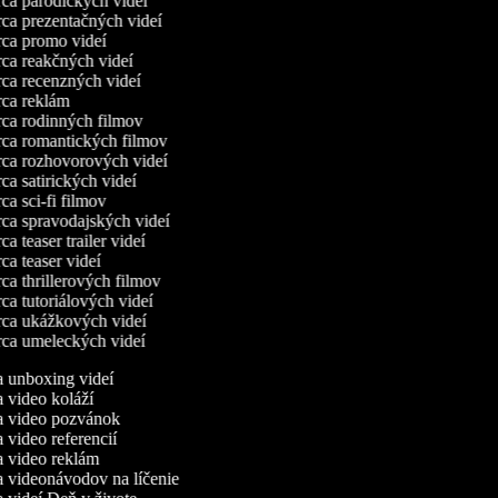
a parodických videí
a prezentačných videí
a promo videí
a reakčných videí
a recenzných videí
ca reklám
a rodinných filmov
a romantických filmov
a rozhovorových videí
a satirických videí
a sci-fi filmov
a spravodajských videí
a teaser trailer videí
a teaser videí
a thrillerových filmov
a tutoriálových videí
a ukážkových videí
a umeleckých videí
ca unboxing videí
ca video koláží
ca video pozvánok
a video referencií
ca video reklám
ca videonávodov na líčenie