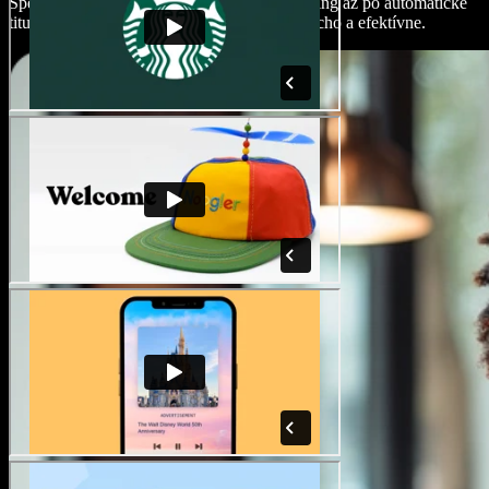
Speechify Studio. Od prechodov, cez AI dabing až po automatické
titulky môžete zvýšiť komický efekt jednoducho a efektívne.