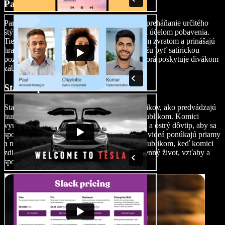
Parodické videá
Parodické videá zahŕňajú napodobňovanie a preháňanie určitého
štýlu, žánru alebo konkrétneho diela, často za účelom pobavenia.
Tieto videá imitujú originálny obsah s vtipným zvratom a prinášajú
hravé spracovanie známych tém. Paródie môžu byť satirickou
poznámkou alebo odľahčenou štylizáciou, ktorá poskytuje divákom
zábavný pohľad na známe kultúrne odkazy.
Stand-up komediálne videá
Stand-up komediálne videá zachytávajú komikov, ako predvádzajú
humorné monológy alebo čísla pred živým publikom. Komici
využívajú postrehový humor, osobné príbehy a ostrý dôvtip, aby sa
spojili s divákmi a vyvolali smiech. Stand-up videá ponúkajú priamy
a nefalšovaný kontakt medzi účinkujúcim a publikom, keď komici
zdieľajú svoje jedinečné pohľady na každodenný život, vzťahy a
spoločenské zvláštnosti.