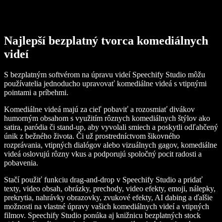
Najlepší bezplatný tvorca komediálnych
videí
S bezplatným softvérom na úpravu videí Speechify Studio môžu
používatelia jednoducho upravovať komediálne videá s vtipnými
pointami a príbehmi.
Komediálne videá majú za cieľ pobaviť a rozosmiať divákov
humorným obsahom s využitím rôznych komediálnych štýlov ako
satira, paródia či stand-up, aby vyvolali smiech a poskytli odľahčený
únik z bežného života. Či už prostredníctvom šikovného
rozprávania, vtipných dialógov alebo vizuálnych gagov, komediálne
videá oslovujú rôzny vkus a podporujú spoločný pocit radosti a
pobavenia.
Stačí použiť funkciu drag-and-drop v Speechify Studio a pridať
texty, video obsah, obrázky, prechody, video efekty, emoji, nálepky,
prekrytia, nahrávky obrazovky, zvukové efekty, AI dabing a ďalšie
možnosti na vlastné úpravy vašich komediálnych videí a vtipných
filmov. Speechify Studio ponúka aj knižnicu bezplatných stock