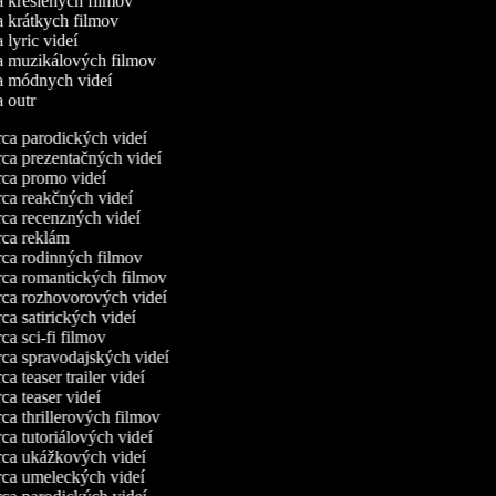
ca kreslených filmov
ca krátkych filmov
a lyric videí
ca muzikálových filmov
ca módnych videí
ca outr
a parodických videí
a prezentačných videí
a promo videí
a reakčných videí
a recenzných videí
ca reklám
a rodinných filmov
a romantických filmov
a rozhovorových videí
a satirických videí
a sci-fi filmov
a spravodajských videí
a teaser trailer videí
a teaser videí
a thrillerových filmov
a tutoriálových videí
a ukážkových videí
a umeleckých videí