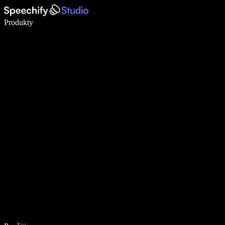
Píšte 5× rýchlejšie pomocou hlasového diktovania
Produkty
Zistiť viac