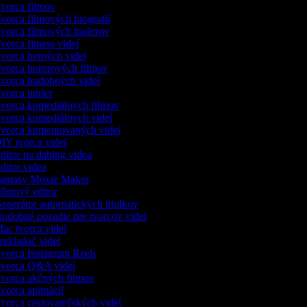
vorca filmov
vorca filmových biografií
vorca filmových trailerov
orca fitness videí
vorca herných videí
vorca hororových filmov
vorca hudobných videí
orca intrier
vorca komediálnych filmov
vorca komediálnych videí
vorca komentovaných videí
IY tvorca videí
ditor na dabing videa
itor videa
antasy Movie Maker
ilmový editor
enerátor automatických titulkov
udobné pozadie pre tvorcov videí
ac tvorca videí
rekladač videí
vorca Instagram Reels
vorca Q&A videí
vorca akčných filmov
vorca animácií
vorca cestovateľských videí