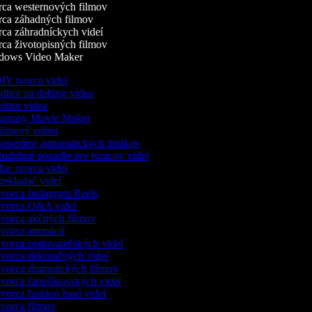
ca westernových filmov
ca záhadných filmov
ca záhradníckych videí
ca životopisných filmov
ows Video Maker
IY tvorca videí
ditor na dabing videa
itor videa
antasy Movie Maker
ilmový editor
enerátor automatických titulkov
udobné pozadie pre tvorcov videí
ac tvorca videí
rekladač videí
vorca Instagram Reels
vorca Q&A videí
vorca akčných filmov
vorca animácií
vorca cestovateľských videí
vorca dekoračných videí
vorca dramatických filmov
vorca fanúšikovských videí
orca fashion haul videí
vorca filmov