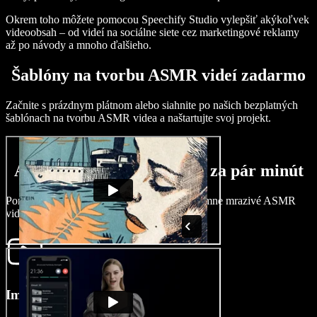
Okrem toho môžete pomocou Speechify Studio vylepšiť akýkoľvek
videoobsah – od videí na sociálne siete cez marketingové reklamy
až po návody a mnoho ďalšieho.
Šablóny na tvorbu ASMR videí zadarmo
Začnite s prázdnym plátnom alebo siahnite po našich bezplatných
šablónach na tvorbu ASMR videa a naštartujte svoj projekt.
Ako vytvoriť ASMR video za pár minút
Ponorte sa do sveta ASMR a vytvárajte príjemne mrazivé ASMR
videá so Speechify Studio.
Importujte svoje video