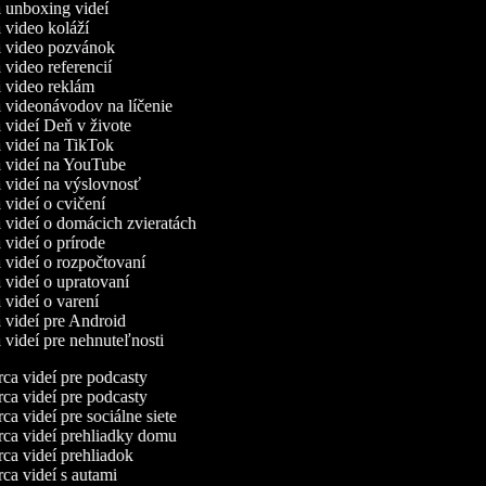
a unboxing videí
a video koláží
a video pozvánok
a video referencií
a video reklám
a videonávodov na líčenie
a videí Deň v živote
a videí na TikTok
a videí na YouTube
a videí na výslovnosť
a videí o cvičení
a videí o domácich zvieratách
a videí o prírode
a videí o rozpočtovaní
a videí o upratovaní
a videí o varení
a videí pre Android
a videí pre nehnuteľnosti
a videí pre podcasty
a videí pre podcasty
a videí pre sociálne siete
ca videí prehliadky domu
a videí prehliadok
a videí s autami