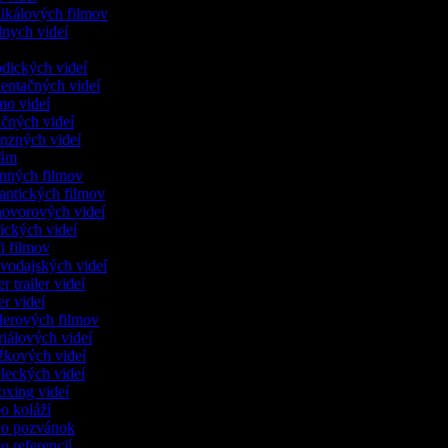
zikálových filmov
dnych videí
r
odických videí
zentačných videí
omo videí
kčných videí
enzných videí
klám
inných filmov
mantických filmov
zhovorových videí
irických videí
fi filmov
avodajských videí
er trailer videí
ser videí
illerových filmov
oriálových videí
ážkových videí
eleckých videí
oxing videí
eo koláží
deo pozvánok
eo referencií