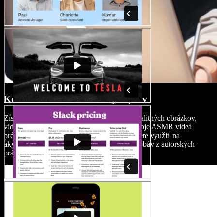
Knižnica médií bez autorských práv
Získajte prístup k rozsiahlej knižnici plnej kvalitných obrázkov,
videoklipov a hudby na pozadí. Obohaťte svoje ASMR videá
prémiovými mediálnymi súbormi, ktoré môžete využiť na
akýkoľvek osobný aj komerčný projekt bez obáv z autorských
práv.