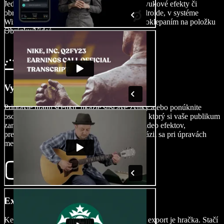
Jednoducho naimportujte svoje videoklipy, zvukové efekty či
obrázky – či už boli natočené na iPhone, Androide, v systéme
Windows alebo na Macu – do editora videí poklepaním na položku
Obrázky/Videá.
Vytvorte svoje ASMR video
Pripravte hranú scénku, ukážte šušťavé zvuky alebo ponúknite
osobnú pozornosť – vytvorte ASMR zážitok, ktorý si vaše publikum
zamiluje. Prispôsobte si video pomocou AI video efektov,
prechodov, dabingu a ďalších možností. Fantázii sa pri úpravách
medze nekladú.
Exportujte svoje ASMR video
Keď máte svoje ASMR video doladené, jeho export je hračka. Stačí