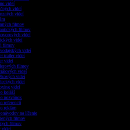
omo videí
kčných videí
enzných videí
klám
inných filmov
mantických filmov
zhovorových videí
irických videí
fi filmov
avodajských videí
er trailer videí
ser videí
illerových filmov
oriálových videí
ážkových videí
eleckých videí
oxing videí
eo koláží
deo pozvánok
eo referencií
deo reklám
eonávodov na líčenie
slených filmov
tkych filmov
c videí