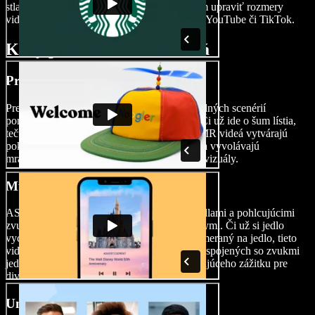
stlačiť tlačidlo Exportovať alebo ešte predtým upraviť rozmery
videa tak, aby presne sadlo na platformy ako YouTube či TikTok.
Kedy používať ASMR videá
Prírodné videá
Preneste svoje publikum do pokojných prírodných scenérií
pomocou ASMR videí z prostredia prírody. Či už ide o šum lístia,
tečúcu vodu alebo vtáčí spev – prírodné ASMR videá vytvárajú
pokojné prostredie, ponúkajú virtuálny únik a vyvolávajú
mravčenie, ktoré nádherne dopĺňa relaxačné vizuály.
Mukbang videá
ASMR videá v štýle mukbang s lákavými jedlami a pohlcujúcimi
zvukmi jedenia sa stali mimoriadne populárnymi. Či už si jedlo
vychutnávate, alebo tvoríte ASMR obsah zameraný na jedlo, tieto
videá sú ideálne na vyvolanie ASMR reakcií spojených so zvukmi
jedenia a na vytvorenie jedinečného, upokojujúceho zážitku pre
divákov.
Umelecké a DIY videá