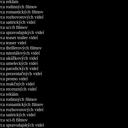
ca reklám
ca rodinných filmov
ca romantických filmov
ca rozhovorových videí
a satirických videí
a sci-fi filmov
ca spravodajských videí
a teaser trailer videí
a teaser videí
a thrillerových filmov
a tutoriálových videí
ca ukážkových videí
ca umeleckých videí
ca parodických videí
ca prezentačných videí
ca promo videí
ca reakčných videí
ca recenzných videí
ca reklám
ca rodinných filmov
ca romantických filmov
ca rozhovorových videí
a satirických videí
a sci-fi filmov
ca spravodajských videí