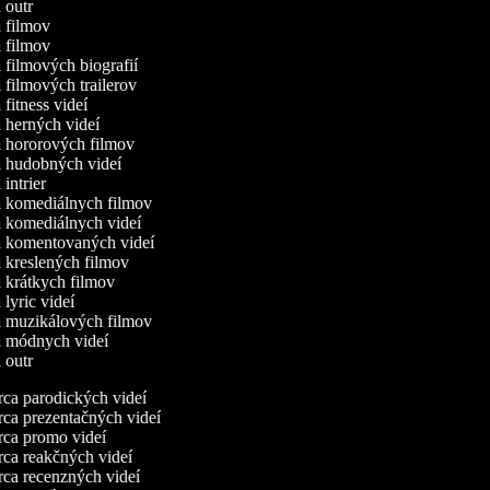
a outr
a filmov
a filmov
a filmových biografií
a filmových trailerov
a fitness videí
a herných videí
a hororových filmov
a hudobných videí
a intrier
a komediálnych filmov
a komediálnych videí
a komentovaných videí
a kreslených filmov
a krátkych filmov
a lyric videí
a muzikálových filmov
a módnych videí
a outr
ca parodických videí
ca prezentačných videí
ca promo videí
ca reakčných videí
ca recenzných videí