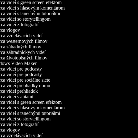
a videí s green screen efektom
ca videí s hlasovým komentárom
a videí s tanečnými tutoriálmi
a videí so storytellingom
a videí z fotografií
ca vlogov
a vzdelávacích videí
ca westernových filmov
ca záhadných filmov
ca záhradníckych videí
ca životopisných filmov
ows Video Maker
a videí pre podcasty
a videí pre podcasty
a videí pre sociálne siete
ca videí prehliadky domu
a videí prehliadok
a videí s autami
a videí s green screen efektom
ca videí s hlasovým komentárom
a videí s tanečnými tutoriálmi
a videí so storytellingom
a videí z fotografií
ca vlogov
a vzdelávacích videí