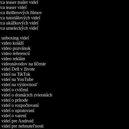
a teaser trailer videí
a teaser videí
a thrillerových filmov
a tutoriálových videí
ca ukážkových videí
ca umeleckých videí
a unboxing videí
a video koláží
a video pozvánok
a video referencií
a video reklám
a videonávodov na líčenie
a videí Deň v živote
a videí na TikTok
a videí na YouTube
a videí na výslovnosť
a videí o cvičení
a videí o domácich zvieratách
a videí o prírode
a videí o rozpočtovaní
a videí o upratovaní
a videí o varení
a videí pre Android
a videí pre nehnuteľnosti