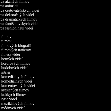
ca akčných filmov
ca animácií
ca cestovateľských videí
ca dekoračných videí
ca dramatických filmov
ca fanúšikovských videí
a fashion haul videí
a filmov
a filmov
a filmových biografií
a filmových trailerov
a fitness videí
a herných videí
a hororových filmov
a hudobných videí
a intrier
a komediálnych filmov
a komediálnych videí
a komentovaných videí
a kreslených filmov
a krátkych filmov
a lyric videí
a muzikálových filmov
a módnych videí