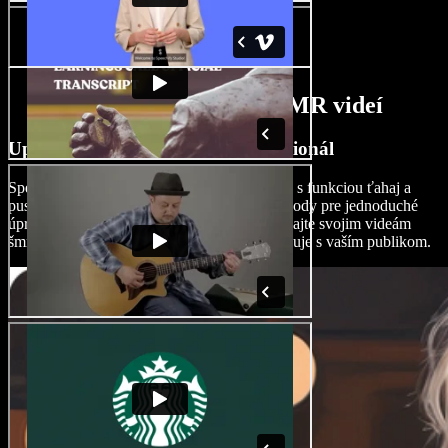
Funkcie AI tvorcu ASMR videí
Upravujte ASMR videá ako profesionál
Speechify Studio ponúka intuitívne rozhranie s funkciou ťahaj a
pusti, prispôsobiteľné šablóny, efekty a prechody pre jednoduché
úpravy pre používateľov každej úrovne. Dodajte svojim videám
šmrnc a vytvorte obsah, ktorý naozaj zarezonuje s vaším publikom.