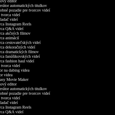
ový editor
átor automatických titulkov
bné pozadie pre tvorcov videí
vorca videí
adač videí
ca Instagram Reels
ca Q&A videí
ca akčných filmov
ca animácií
ca cestovateľských videí
ca dekoračných videí
ca dramatických filmov
ca fanúšikovských videí
a fashion haul videí
vorca videí
r na dabing videa
r videa
asy Movie Maker
ový editor
átor automatických titulkov
bné pozadie pre tvorcov videí
vorca videí
adač videí
ca Instagram Reels
ca Q&A videí