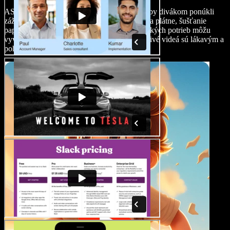
ASMR a svet umenia a tvorenia sa spájajú, aby divákom ponúkli
zážitok plný zmyslov. Jemné zvuky štetcov na plátne, šušťanie
papiera alebo starostlivé usporiadanie umeleckých potrieb môžu
vyvolať mravčenie – ASMR umelecké a tvorivé videá sú lákavým a
pohlcujúcim žánrom.