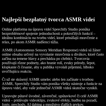
Najlepší bezplatný tvorca ASMR videí
Online platforma na úpravu videí Speechify Studio ponúka
bezproblémové spojenie jednoduchosti a pokročilých funkcií –
ideálnu kombináciu na tvorbu videí, ktoré prinášajú mravčenie a
relax, po akom ASMR nadšenci túžia.
ASMR (Autonomous Sensory Meridian Response) videá sú žáner
online obsahu určený na vyvolanie mravčenia u divákov, ktoré často
začína na temene hlavy a prechádza po chrbtici. Tvorcovia
používajú rôzne podnety, ako hranie rolí, zvuky prírody, šepot,
klopkanie či česanie, aby u publika vyvolali príjemnú, hlboko
uvoľňujúcu reakciu.
Či už ste skúsený ASMR umelec alebo len začínate s tvorbou
ASMR, Speechify Studio vám ponúka všetky nástroje a funkcie na
úpravu videí, aby vaše jedinečné ASMR videá skutočne vynikli.
Upravujte pútavé úvodné, záverečné, upútavkové či celé ASMR
videá – pridávajte videoklipy, zvukové efekty, hudbu na pozadí,
fonty, prechody, AI dabing a množstvo ďalších prvkov.