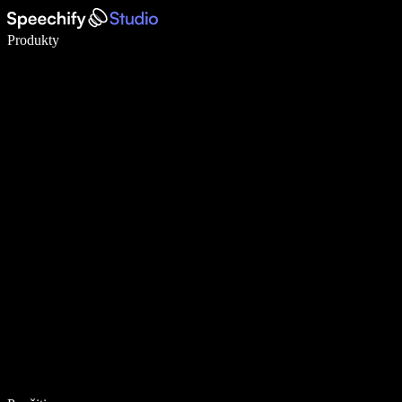
Píšte 5× rýchlejšie pomocou hlasového diktovania
Produkty
Zistiť viac