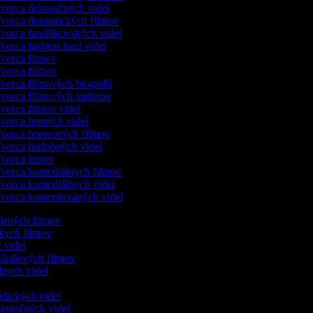
vorca dekoračných videí
vorca dramatických filmov
vorca fanúšikovských videí
orca fashion haul videí
vorca filmov
vorca filmov
vorca filmových biografií
vorca filmových trailerov
orca fitness videí
vorca herných videí
vorca hororových filmov
vorca hudobných videí
orca intrier
vorca komediálnych filmov
vorca komediálnych videí
vorca komentovaných videí
slených filmov
tkych filmov
c videí
zikálových filmov
dnych videí
r
odických videí
zentačných videí