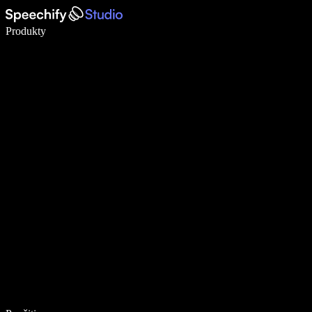
Píšte 5× rýchlejšie pomocou hlasového diktovania
Produkty
Zistiť viac