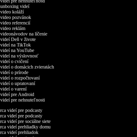
 videí pre nehnuteľnosti
a unboxing videí
 video koláží
a video pozvánok
 video referencií
a video reklám
 videonávodov na líčenie
 videí Deň v živote
 videí na TikTok
a videí na YouTube
 videí na výslovnosť
 videí o cvičení
 videí o domácich zvieratách
 videí o prírode
 videí o rozpočtovaní
 videí o upratovaní
 videí o varení
 videí pre Android
 videí pre nehnuteľnosti
ca videí pre podcasty
ca videí pre podcasty
ca videí pre sociálne siete
ca videí prehliadky domu
ca videí prehliadok