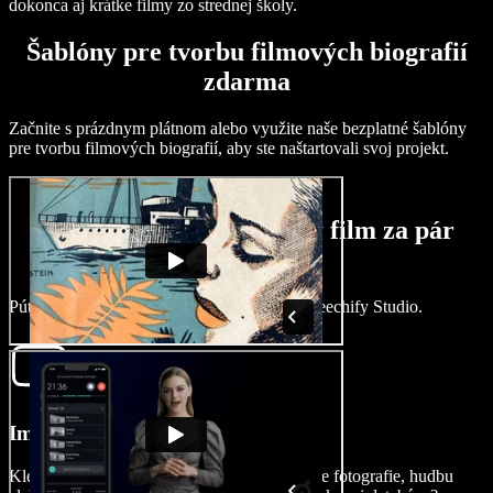
dokonca aj krátke filmy zo strednej školy.
Šablóny pre tvorbu filmových biografií
zdarma
Začnite s prázdnym plátnom alebo využite naše bezplatné šablóny
pre tvorbu filmových biografií, aby ste naštartovali svoj projekt.
Ako vytvoriť biografický film za pár
minút
Pútavo rozprávajte príbehy jednoducho v Speechify Studio.
Importujte svoj film
Klepnutím na Obrázky/Videá importujte svoje fotografie, hudbu