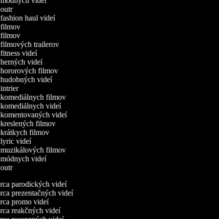
a módnych videí
 outr
 fashion haul videí
a filmov
a filmov
 filmových trailerov
 fitness videí
 herných videí
a hororových filmov
a hudobných videí
 intrier
a komediálnych filmov
a komediálnych videí
a komentovaných videí
 kreslených filmov
 krátkych filmov
 lyric videí
a muzikálových filmov
a módnych videí
 outr
ca parodických videí
ca prezentačných videí
ca promo videí
ca reakčných videí