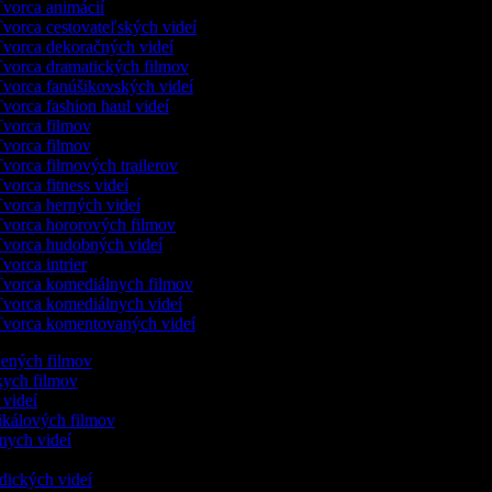
vorca animácií
vorca cestovateľských videí
vorca dekoračných videí
vorca dramatických filmov
vorca fanúšikovských videí
vorca fashion haul videí
vorca filmov
vorca filmov
vorca filmových trailerov
vorca fitness videí
vorca herných videí
vorca hororových filmov
vorca hudobných videí
vorca intrier
vorca komediálnych filmov
vorca komediálnych videí
vorca komentovaných videí
slených filmov
tkych filmov
c videí
ikálových filmov
nych videí
r
odických videí