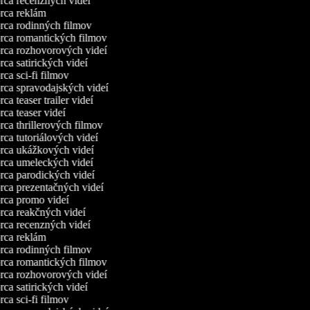
ca recenzných videí
ca reklám
ca rodinných filmov
ca romantických filmov
ca rozhovorových videí
ca satirických videí
ca sci-fi filmov
ca spravodajských videí
a teaser trailer videí
ca teaser videí
ca thrillerových filmov
ca tutoriálových videí
ca ukážkových videí
ca umeleckých videí
ca parodických videí
ca prezentačných videí
ca promo videí
ca reakčných videí
ca recenzných videí
ca reklám
ca rodinných filmov
ca romantických filmov
ca rozhovorových videí
ca satirických videí
ca sci-fi filmov