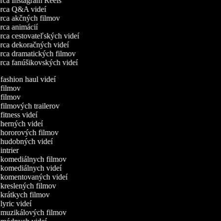
ca Instagram Reels
ca Q&A videí
ca akčných filmov
ca animácií
ca cestovateľských videí
ca dekoračných videí
ca dramatických filmov
ca fanúšikovských videí
 fashion haul videí
a filmov
a filmov
 filmových trailerov
 fitness videí
 herných videí
a hororových filmov
a hudobných videí
 intrier
a komediálnych filmov
a komediálnych videí
a komentovaných videí
 kreslených filmov
 krátkych filmov
 lyric videí
a muzikálových filmov