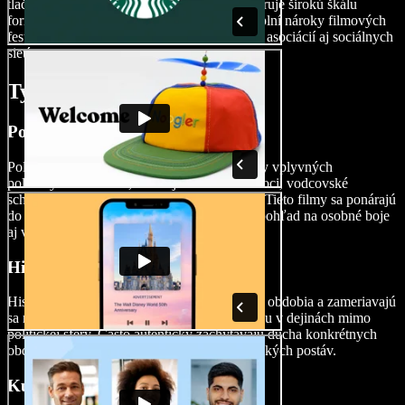
tlačidlo Exportovať. Speechify Studio podporuje širokú škálu
formátov, vďaka čomu váš finálny produkt splní nároky filmových
festivalov, medzinárodných dokumentárnych asociácií aj sociálnych
sietí.
Typy biografických filmov
Politické biografické filmy
Politické biografické filmy zachytávajú životy vplyvných
politických osobností, skúmajú ich cestu k moci, vodcovské
schopnosti a dopad ich rozhodnutí na dejiny. Tieto filmy sa ponárajú
do komplexnej dynamiky vlády a ponúkajú pohľad na osobné boje
aj verejné úspechy politických lídrov.
Historické biografické filmy
Historické biografické filmy pokrývajú rôzne obdobia a zameriavajú
sa na osobnosti, ktoré zohrali významnú úlohu v dejinách mimo
politickej sféry. Často autenticky zachytávajú ducha konkrétnych
období a zobrazujú výzvy aj úspechy historických postáv.
Kultúrne biografické filmy