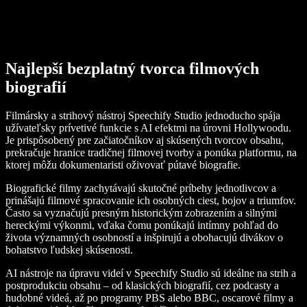
Najlepší bezplatný tvorca filmových
biografií
Filmársky a strihový nástroj Speechify Studio jednoducho spája
užívateľsky prívetivé funkcie s AI efektmi na úrovni Hollywoodu.
Je prispôsobený pre začiatočníkov aj skúsených tvorcov obsahu,
prekračuje hranice tradičnej filmovej tvorby a ponúka platformu, na
ktorej môžu dokumentaristi oživovať pútavé biografie.
Biografické filmy zachytávajú skutočné príbehy jednotlivcov a
prinášajú filmové spracovanie ich osobných ciest, bojov a triumfov.
Často sa vyznačujú presným historickým zobrazením a silnými
hereckými výkonmi, vďaka čomu ponúkajú intímny pohľad do
života významných osobností a inšpirujú a obohacujú divákov o
bohatstvo ľudskej skúsenosti.
AI nástroje na úpravu videí v Speechify Studio sú ideálne na strih a
postprodukciu obsahu – od klasických biografií, cez podcasty a
hudobné videá, až po programy PBS alebo BBC, oscarové filmy a