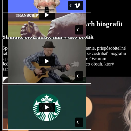
Funkcie AI tvorcu filmových biografií
Strihajte biografické film y ako profík
Speechify Studio ponúka drag-and-drop rozhranie, prispôsobiteľné
šablóny a AI efekty, takže aj začiatočník dokáže zostrihať biografiu
s presnosťou a tvorivosťou režiséra oceneného Oscarom.
Jednoducho vytvárajte vizuálne pôsobivý video obsah, ktorý
zarezonuje s vaším publikom.