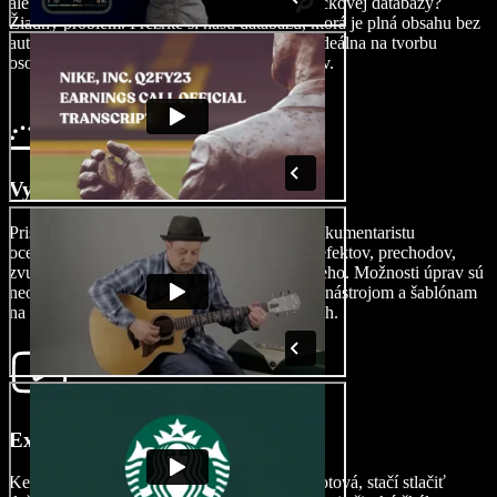
alebo videosúbory. Potrebujete zábery zo stockovej databázy?
Žiadny problém. Prezrite si našu databázu, ktorá je plná obsahu bez
autorských práv pripraveného na použitie – ideálna na tvorbu
osobných aj komerčných filmových projektov.
Vytvorte svoj film
Prispôsobte svoj nový film s precíznosťou dokumentaristu
oceneného cenou Emmy pridaním AI video efektov, prechodov,
zvukových efektov, titulkov, dabingu a ďalšieho. Možnosti úprav sú
neobmedzené vďaka užívateľsky prívetivým nástrojom a šablónam
na strih videa pre začiatočníkov aj pokročilých.
Exportujte svoj film
Keď je vaša biografická majstrovská práca hotová, stačí stlačiť