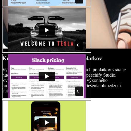
Knižnica médií bez autorských poplatkov
Využívajte pestrú knižnicu médií bez autorských poplatkov vrátane
hudby, videí a zvukových efektov priamo v Speechify Studio.
Zvýšte hodnotu svojej produkcie bez potreby výkonného
producenta, hollywoodskeho rozpočtu alebo riešenia obmedzení
autorských práv.