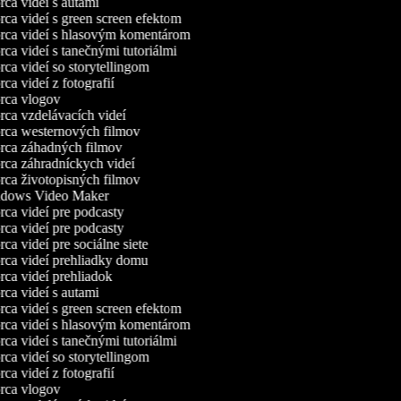
ca videí s autami
ca videí s green screen efektom
ca videí s hlasovým komentárom
ca videí s tanečnými tutoriálmi
ca videí so storytellingom
ca videí z fotografií
ca vlogov
ca vzdelávacích videí
ca westernových filmov
ca záhadných filmov
ca záhradníckych videí
ca životopisných filmov
dows Video Maker
ca videí pre podcasty
ca videí pre podcasty
ca videí pre sociálne siete
ca videí prehliadky domu
ca videí prehliadok
ca videí s autami
ca videí s green screen efektom
ca videí s hlasovým komentárom
ca videí s tanečnými tutoriálmi
ca videí so storytellingom
ca videí z fotografií
ca vlogov