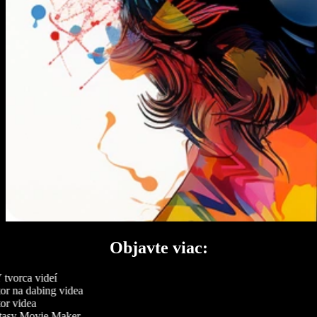
Objavte viac:
tvorca videí
or na dabing videa
or videa
asy Movie Maker