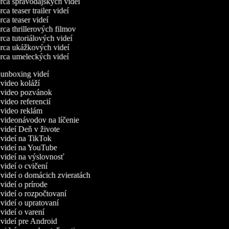
ca spravodajských videí
a teaser trailer videí
ca teaser videí
ca thrillerových filmov
ca tutoriálových videí
ca ukážkových videí
ca umeleckých videí
a unboxing videí
 video koláží
a video pozvánok
 video referencií
a video reklám
 videonávodov na líčenie
 videí Deň v živote
 videí na TikTok
a videí na YouTube
 videí na výslovnosť
 videí o cvičení
 videí o domácich zvieratách
 videí o prírode
 videí o rozpočtovaní
 videí o upratovaní
 videí o varení
 videí pre Android