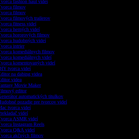
vorca fashion haul videí
vorca filmov
vorca filmov
vorca filmových trailerov
vorca fitness videí
vorca herných videí
vorca hororových filmov
vorca hudobných videí
vorca intrier
vorca komediálnych filmov
vorca komediálnych videí
vorca komentovaných videí
IY tvorca videí
ditor na dabing videa
ditor videa
antasy Movie Maker
ilmový editor
enerátor automatických titulkov
udobné pozadie pre tvorcov videí
ac tvorca videí
rekladač videí
vorca ASMR videí
vorca Instagram Reels
vorca Q&A videí
vorca akčných filmov