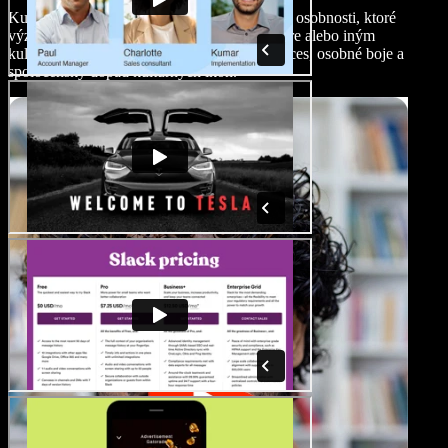
Kultúrne biografické filmy sa zameriavajú na osobnosti, ktoré
významne prispeli k umeniu, zábave, literatúre alebo iným
kultúrnym oblastiam. Skúmajú kreatívny proces, osobné boje a
spoločenský dopad kultúrnych ikon.