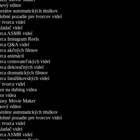
ový editor
rátor automatických titulkov
bné pozadie pre tvorcov videí
tvorca videí
ladač videí
rca ASMR videí
ca Instagram Reels
ca Q&A videí
ca akčných filmov
ca animácií
ca cestovateľských videí
ca dekoračných videí
ca dramatických filmov
ca fanúšikovských videí
tvorca videí
or na dabing videa
or videa
asy Movie Maker
ový editor
rátor automatických titulkov
bné pozadie pre tvorcov videí
tvorca videí
ladač videí
rca ASMR videí