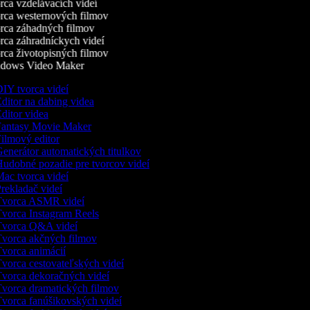
ca vzdelávacích videí
ca westernových filmov
ca záhadných filmov
ca záhradníckych videí
ca životopisných filmov
dows Video Maker
IY tvorca videí
ditor na dabing videa
ditor videa
antasy Movie Maker
ilmový editor
enerátor automatických titulkov
udobné pozadie pre tvorcov videí
ac tvorca videí
rekladač videí
vorca ASMR videí
vorca Instagram Reels
vorca Q&A videí
vorca akčných filmov
vorca animácií
vorca cestovateľských videí
vorca dekoračných videí
vorca dramatických filmov
vorca fanúšikovských videí