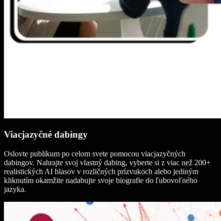
Viacjazyčné dabingy
Oslovte publikum po celom svete pomocou viacjazyčných
dabingov. Nahrajte svoj vlastný dabing, vyberte si z viac než 200+
realistických AI hlasov v rozličných prízvukoch alebo jediným
kliknutím okamžite nadabujte svoje biografie do ľubovoľného
jazyka.