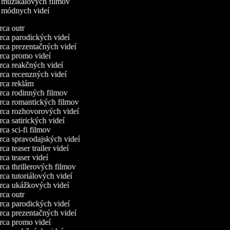
a muzikálových filmov
a módnych videí
ca outr
ca parodických videí
ca prezentačných videí
ca promo videí
ca reakčných videí
ca recenzných videí
ca reklám
ca rodinných filmov
ca romantických filmov
ca rozhovorových videí
ca satirických videí
ca sci-fi filmov
ca spravodajských videí
a teaser trailer videí
ca teaser videí
ca thrillerových filmov
ca tutoriálových videí
ca ukážkových videí
ca outr
ca parodických videí
ca prezentačných videí
ca promo videí