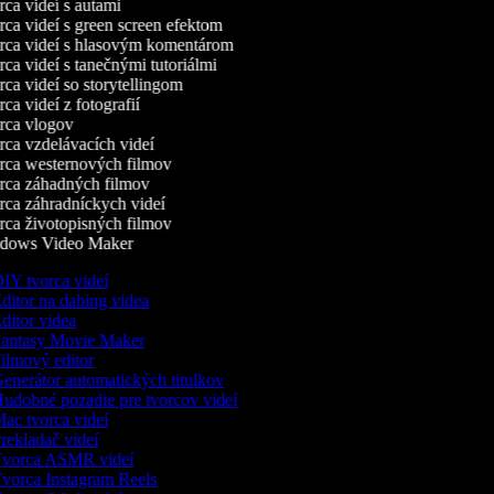
ca videí s autami
ca videí s green screen efektom
ca videí s hlasovým komentárom
ca videí s tanečnými tutoriálmi
ca videí so storytellingom
a videí z fotografií
ca vlogov
ca vzdelávacích videí
ca westernových filmov
ca záhadných filmov
ca záhradníckych videí
ca životopisných filmov
dows Video Maker
IY tvorca videí
ditor na dabing videa
ditor videa
antasy Movie Maker
ilmový editor
enerátor automatických titulkov
udobné pozadie pre tvorcov videí
ac tvorca videí
rekladač videí
vorca ASMR videí
vorca Instagram Reels