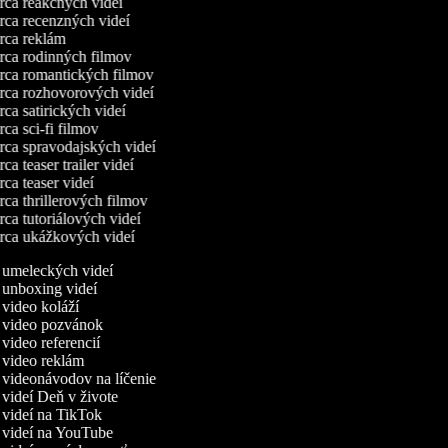
ca reakčných videí
ca recenzných videí
ca reklám
ca rodinných filmov
ca romantických filmov
ca rozhovorových videí
ca satirických videí
ca sci-fi filmov
ca spravodajských videí
a teaser trailer videí
ca teaser videí
ca thrillerových filmov
ca tutoriálových videí
ca ukážkových videí
a umeleckých videí
a unboxing videí
a video koláží
a video pozvánok
 video referencií
a video reklám
a videonávodov na líčenie
 videí Deň v živote
a videí na TikTok
a videí na YouTube