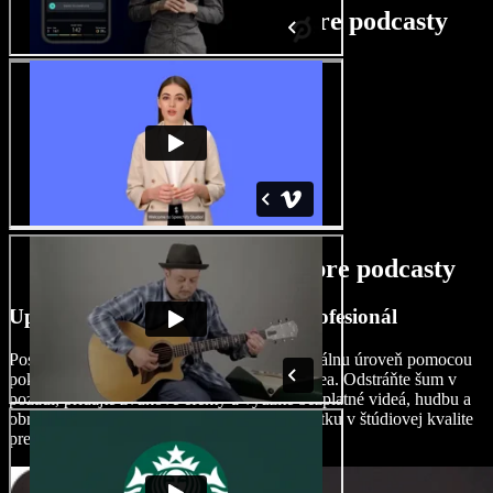
Návod na tvorbu videí pre podcasty
Funkcie AI tvorcu videí pre podcasty
Upravujte videá podcastov ako profesionál
Posuňte svoje podcastové video na profesionálnu úroveň pomocou
pokročilých nástrojov na úpravu zvuku a videa. Odstráňte šum v
pozadí, pridajte zvukové efekty a využite bezplatné videá, hudbu a
obrázky na dosiahnutie audiovizuálneho zážitku v štúdiovej kvalite
pre vaše publikum.