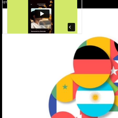
synchronizáciu zvuku a videa.