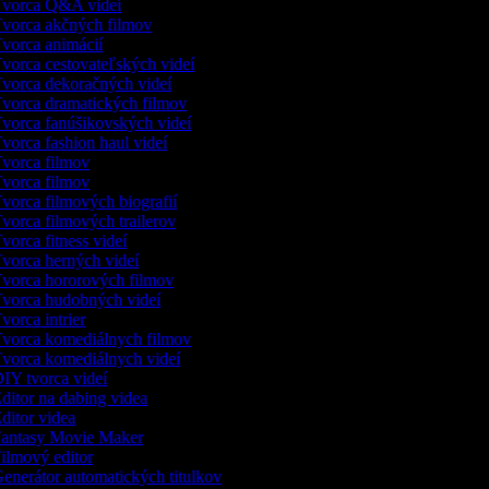
vorca Q&A videí
vorca akčných filmov
vorca animácií
vorca cestovateľských videí
vorca dekoračných videí
vorca dramatických filmov
vorca fanúšikovských videí
vorca fashion haul videí
vorca filmov
vorca filmov
vorca filmových biografií
vorca filmových trailerov
vorca fitness videí
vorca herných videí
vorca hororových filmov
vorca hudobných videí
vorca intrier
vorca komediálnych filmov
vorca komediálnych videí
IY tvorca videí
ditor na dabing videa
ditor videa
antasy Movie Maker
ilmový editor
enerátor automatických titulkov