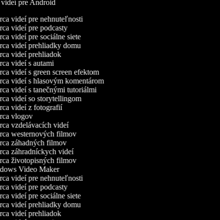
a videí pre Android
ca videí pre nehnuteľnosti
ca videí pre podcasty
ca videí pre sociálne siete
ca videí prehliadky domu
ca videí prehliadok
ca videí s autami
ca videí s green screen efektom
ca videí s hlasovým komentárom
ca videí s tanečnými tutoriálmi
ca videí so storytellingom
a videí z fotografií
ca vlogov
ca vzdelávacích videí
ca westernových filmov
ca záhadných filmov
ca záhradníckych videí
ca životopisných filmov
dows Video Maker
ca videí pre nehnuteľnosti
ca videí pre podcasty
ca videí pre sociálne siete
ca videí prehliadky domu
ca videí prehliadok