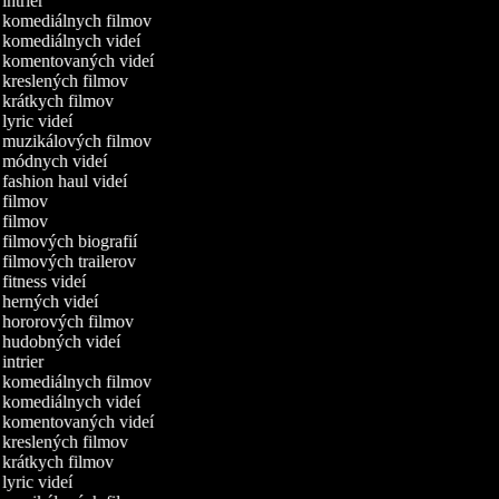
 intrier
a komediálnych filmov
a komediálnych videí
a komentovaných videí
a kreslených filmov
a krátkych filmov
 lyric videí
a muzikálových filmov
a módnych videí
 fashion haul videí
a filmov
a filmov
 filmových biografií
 filmových trailerov
 fitness videí
a herných videí
a hororových filmov
a hudobných videí
 intrier
a komediálnych filmov
a komediálnych videí
a komentovaných videí
a kreslených filmov
a krátkych filmov
 lyric videí