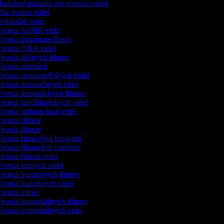
udobné pozadie pre tvorcov videí
ac tvorca videí
rekladač videí
vorca ASMR videí
vorca Instagram Reels
vorca Q&A videí
vorca akčných filmov
vorca animácií
vorca cestovateľských videí
vorca dekoračných videí
vorca dramatických filmov
vorca fanúšikovských videí
vorca fashion haul videí
vorca filmov
vorca filmov
vorca filmových biografií
vorca filmových trailerov
vorca fitness videí
vorca herných videí
vorca hororových filmov
vorca hudobných videí
vorca intrier
vorca komediálnych filmov
vorca komediálnych videí