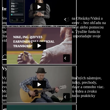
Importujte svoje video
Svoje video k podcastu odštartujte kliknutím na Obrázky/Videá a
importovaním video obsahu a zvukových súborov – bez ohľadu na
to, či ste ich nahrali na iPhone, iPade, webkamere alebo pomocou
špecializovaného nástroja na nahrávanie videa. Využite funkciu
drag-and-drop vo video editore a jednoducho usporiadajte svoje
video klipy a zvuk.
Vytvorte svoje podcast video
Vylepšite svoje video k podcastu pomocou editačných nástrojov,
ktoré vám umožnia upraviť zvuk, pridať AI titulky, prechody,
zvukové efekty, hudbu na pozadí, písma, overlaye a omnoho viac.
Možnosti úprav sú vďaka nástrojom na úpravu videa a zvuku
vrátane pokročilých AI funkcií v Speechify Studio prakticky
neobmedzené.