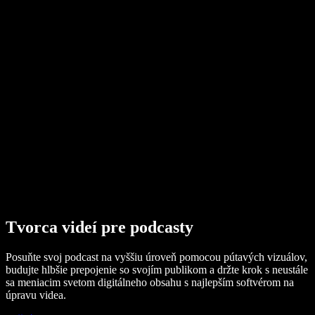
AI generátor hlasu
Príbehy používateľov
Čítanie Dokumentov Google nahlas
B2B prípadové štúdie
AI menič hlasu
Recenzie
Aplikácie na čítanie textu nahlas
Tlač
Čítaj mi
Prehrávač textu na reč
Pre firmy
Kontaktovať obchodné oddelenie
Speechify pre firmy a školy
Speechify pre Access to Work
Speechify pre DSA
SIMBA hlasoví agenti
Speechify pre vývojárov
Tvorca videí pre podcasty
Posuňte svoj podcast na vyššiu úroveň pomocou pútavých vizuálov,
budujte hlbšie prepojenie so svojím publikom a držte krok s neustále
sa meniacim svetom digitálneho obsahu s najlepším softvérom na
úpravu videa.