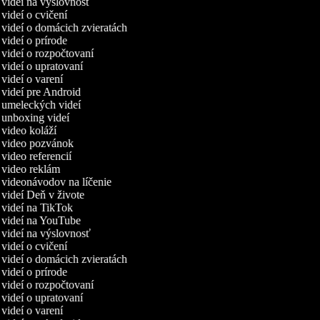
a videí na výslovnosť
 videí o cvičení
 videí o domácich zvieratách
 videí o prírode
 videí o rozpočtovaní
 videí o upratovaní
 videí o varení
a videí pre Android
a umeleckých videí
a unboxing videí
a video koláží
a video pozvánok
 video referencií
a video reklám
a videonávodov na líčenie
 videí Deň v živote
a videí na TikTok
a videí na YouTube
a videí na výslovnosť
 videí o cvičení
 videí o domácich zvieratách
 videí o prírode
 videí o rozpočtovaní
 videí o upratovaní
 videí o varení