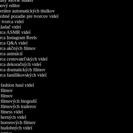
asy Movie Maker
ový editor
rátor automatických titulkov
bné pozadie pre tvorcov videí
tvorca videí
ladač videí
ca ASMR videí
ca Instagram Reels
ca Q&A videí
ca akčných filmov
ca animácií
ca cestovateľských videí
ca dekoračných videí
ca dramatických filmov
ca fanúšikovských videí
 fashion haul videí
a filmov
a filmov
 filmových biografií
 filmových trailerov
 fitness videí
a herných videí
a hororových filmov
a hudobných videí