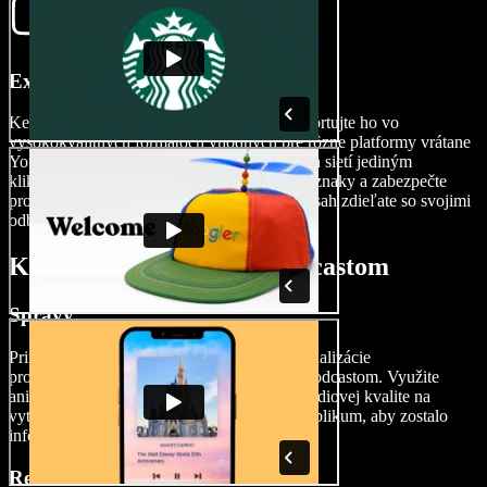
Exportujte svoje podcast video
Keď bude vaše podcast video doladené, exportujte ho vo
vysokokvalitných formátoch vhodných pre rôzne platformy vrátane
YouTube, TikTok, Reels a ďalších sociálnych sietí jediným
kliknutím na tlačidlo Export. Odstráňte vodoznaky a zabezpečte
profesionálny výsledok ešte predtým, než obsah zdieľate so svojimi
odberateľmi a sledovateľmi.
Kedy používať videá k podcastom
Správy
Prinašajte horúce novinky alebo dôležité aktualizácie
prostredníctvom vizuálne pútavých videí k podcastom. Využite
animácie, relevantné video klipy a zvuk v štúdiovej kvalite na
vytvorenie pohlcujúceho zážitku pre vaše publikum, aby zostalo
informované a zároveň sa bavilo.
Recenzie