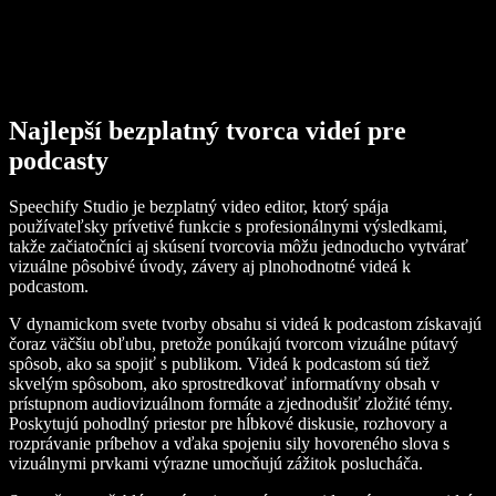
Najlepší bezplatný tvorca videí pre
podcasty
Speechify Studio je bezplatný video editor, ktorý spája
používateľsky prívetivé funkcie s profesionálnymi výsledkami,
takže začiatočníci aj skúsení tvorcovia môžu jednoducho vytvárať
vizuálne pôsobivé úvody, závery aj plnohodnotné videá k
podcastom.
V dynamickom svete tvorby obsahu si videá k podcastom získavajú
čoraz väčšiu obľubu, pretože ponúkajú tvorcom vizuálne pútavý
spôsob, ako sa spojiť s publikom. Videá k podcastom sú tiež
skvelým spôsobom, ako sprostredkovať informatívny obsah v
prístupnom audiovizuálnom formáte a zjednodušiť zložité témy.
Poskytujú pohodlný priestor pre hĺbkové diskusie, rozhovory a
rozprávanie príbehov a vďaka spojeniu sily hovoreného slova s
vizuálnymi prvkami výrazne umocňujú zážitok poslucháča.