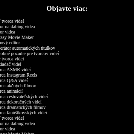
Objavte viac:
tvorca videí
or na dabing videa
or videa
asy Movie Maker
ový editor
rátor automatických titulkov
bné pozadie pre tvorcov videí
tvorca videí
ladač videí
ca ASMR videí
ca Instagram Reels
ca Q&A videí
ca akčných filmov
ca animácií
ca cestovateľských videí
ca dekoračných videí
ca dramatických filmov
ca fanúšikovských videí
tvorca videí
or na dabing videa
or videa