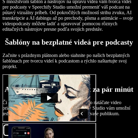
S množstvom šablón a nástrojov na úpravu videa vám tvorca videí
pre podcasty v Speechify Studio umožní premeniť váš podcast na
pútavý vizuálny príbeh. Od pokročilých možností strihu zvuku, AI
transkripcie a AI dabingu až po prechody, písma a animácie – svoje
videopodcasty môžete ladiť a upravovať pomocou rôznych
editačných nástrojov presne podľa svojich predstáv.
Šablóny na bezplatné videá pre podcasty
Začnite s prázdnym plátnom alebo siahnite po našich bezplatných
šablónach pre tvorcu videí k podcastom a rýchlo naštartujte svoj
projekt.
Ako vytvoriť video podcast za pár minút
Či už využívate existujúci audio podcast alebo natáčate video
priamo počas nahrávania podcastu, Speechify Studio vám umožní
jednoducho pripraviť videá k podcastom pre vaše publikum.