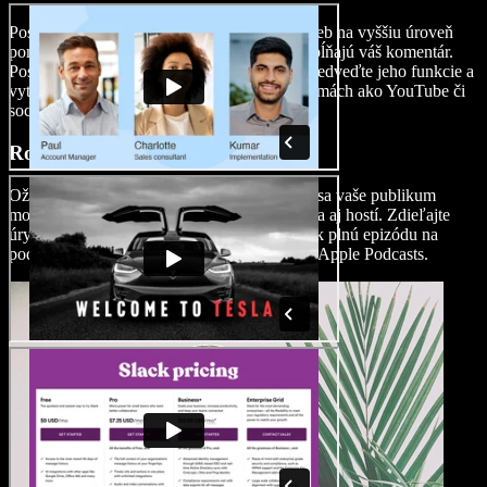
Posuňte svoje recenzie produktov alebo služieb na vyššiu úroveň
pomocou videí k podcastom, kde vizuály dopĺňajú váš komentár.
Poskytnite komplexný pohľad na produkt, predveďte jeho funkcie a
vytvorte pre divákov pútavý obsah na platformách ako YouTube či
sociálne siete.
Rozhovory a hostia
Oživte svoje rozhovory pomocou videa, aby sa vaše publikum
mohlo napojiť na emócie a výrazy moderátora aj hostí. Zdieľajte
úryvky na sociálnych sieťach a propagujte tak plnú epizódu na
podcastových platformách ako Spotify alebo Apple Podcasts.