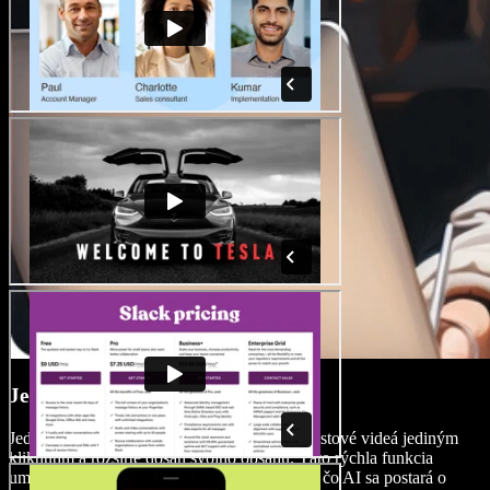
Jednoklikový dabing
Jednoducho preložte a nadabujte svoje podcastové videá jediným
kliknutím a rozšírte dosah svojho obsahu. Táto rýchla funkcia
umožní tvorcom sústrediť sa na obsah, zatiaľ čo AI sa postará o