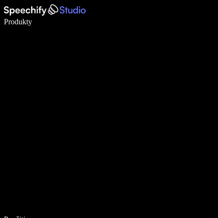
Píšte 5× rýchlejšie pomocou hlasového diktovania
Produkty
Zistiť viac