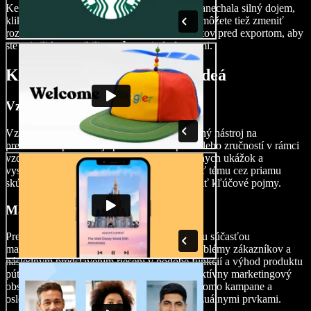
Keď máte finálnu verziu vyladenú tak, aby zanechala silný dojem,
kliknite na tlačidlo Exportovať. Jednoducho môžete tiež zmeniť
rozmery videa alebo vybrať z rôznych formátov pred exportom, aby
ste zaistili kompatibilitu s rôznymi platformami.
Kedy používať ukážkové videá
Vzdelávacie videá
Vzdelávacie ukážkové video slúži ako názorný nástroj na
predvedenie praktickej aplikácie konceptov alebo zručností v rámci
vzdelávacieho procesu. Kombináciou vizuálnych ukážok a
vysvetľujúcich komentárov umožňuje vnímať tému cez priamu
skúsenosť, čo žiakom pomáha lepšie pochopiť kľúčové pojmy.
Marketingové videá
Pre firmy sú promo ukážkové videá kľúčovou súčasťou
marketingových stratégií. Poukázaním na problémy zákazníkov a
následným predstavením riešení v podobe funkcií a výhod produktu
pútavým spôsobom môžu firmy vytvárať efektívny marketingový
obsah pre sociálne siete, webstránky alebo promo kampane a
osloviť potenciálnych zákazníkov silnými vizuálnymi prvkami.