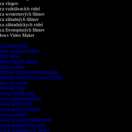
a vlogov
a vzdelávacích videí
a westernových filmov
a záhadných filmov
a záhradníckych videí
a životopisných filmov
ows Video Maker
Y tvorca videí
itor na dabing videa
itor videa
ntasy Movie Maker
lmový editor
nerátor automatických titulkov
dobné pozadie pre tvorcov videí
c tvorca videí
ekladač videí
vorca ASMR videí
orca Instagram Reels
orca Q&A videí
orca akčných filmov
orca animácií
orca cestovateľských videí
orca dekoračných videí
orca dramatických filmov