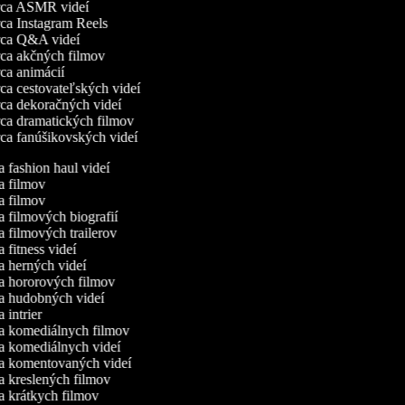
ca ASMR videí
a Instagram Reels
ca Q&A videí
a akčných filmov
a animácií
a cestovateľských videí
a dekoračných videí
a dramatických filmov
a fanúšikovských videí
ca fashion haul videí
ca filmov
ca filmov
ca filmových biografií
ca filmových trailerov
a fitness videí
ca herných videí
ca hororových filmov
ca hudobných videí
a intrier
ca komediálnych filmov
ca komediálnych videí
ca komentovaných videí
ca kreslených filmov
ca krátkych filmov