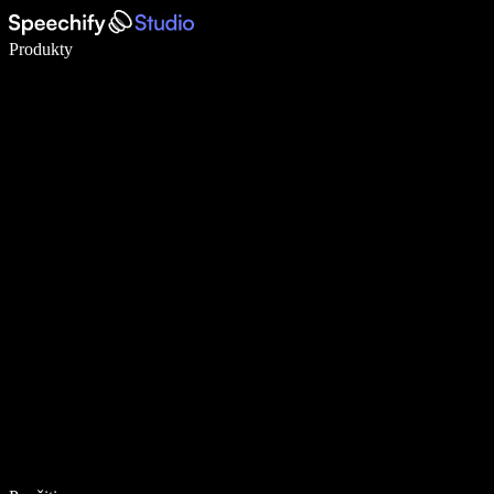
Píšte 5× rýchlejšie pomocou hlasového diktovania
Produkty
Zistiť viac