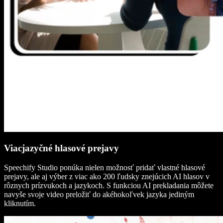
Viacjazyčné hlasové prejavy
Speechify Studio ponúka nielen možnosť pridať vlastné hlasové
prejavy, ale aj výber z viac ako 200 ľudsky znejúcich AI hlasov v
rôznych prízvukoch a jazykoch. S funkciou AI prekladania môžete
navyše svoje video preložiť do akéhokoľvek jazyka jediným
kliknutím.