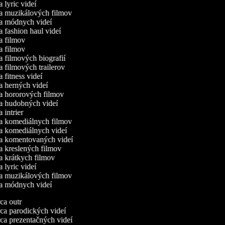
a lyric videí
ca muzikálových filmov
ca módnych videí
ca fashion haul videí
ca filmov
ca filmov
ca filmových biografií
ca filmových trailerov
a fitness videí
ca herných videí
ca hororových filmov
ca hudobných videí
a intrier
ca komediálnych filmov
ca komediálnych videí
ca komentovaných videí
ca kreslených filmov
ca krátkych filmov
a lyric videí
ca muzikálových filmov
ca módnych videí
a outr
a parodických videí
a prezentačných videí