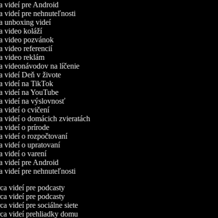
ca videí pre Android
ca videí pre nehnuteľnosti
ca unboxing videí
ca video koláží
ca video pozvánok
ca video referencií
ca video reklám
ca videonávodov na líčenie
ca videí Deň v živote
ca videí na TikTok
ca videí na YouTube
ca videí na výslovnosť
ca videí o cvičení
ca videí o domácich zvieratách
ca videí o prírode
ca videí o rozpočtovaní
ca videí o upratovaní
ca videí o varení
ca videí pre Android
ca videí pre nehnuteľnosti
a videí pre podcasty
a videí pre podcasty
a videí pre sociálne siete
a videí prehliadky domu