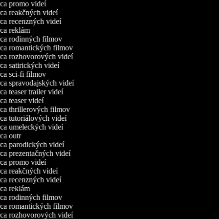
a promo videí
a reakčných videí
a recenzných videí
a reklám
a rodinných filmov
a romantických filmov
a rozhovorových videí
a satirických videí
a sci-fi filmov
a spravodajských videí
 teaser trailer videí
a teaser videí
a thrillerových filmov
a tutoriálových videí
a umeleckých videí
a outr
a parodických videí
a prezentačných videí
a promo videí
a reakčných videí
a recenzných videí
a reklám
a rodinných filmov
a romantických filmov
a rozhovorových videí