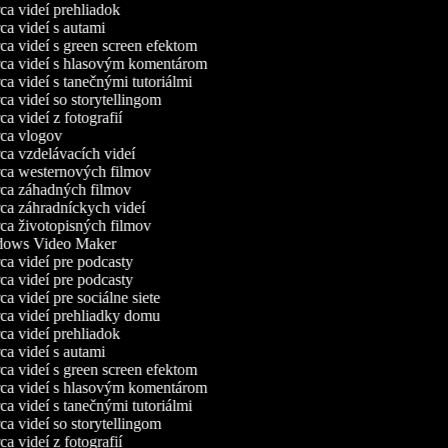
a videí prehliadok
a videí s autami
a videí s green screen efektom
a videí s hlasovým komentárom
a videí s tanečnými tutoriálmi
a videí so storytellingom
a videí z fotografií
a vlogov
a vzdelávacích videí
a westernových filmov
a záhadných filmov
a záhradníckych videí
a životopisných filmov
ows Video Maker
a videí pre podcasty
a videí pre podcasty
a videí pre sociálne siete
a videí prehliadky domu
a videí prehliadok
a videí s autami
a videí s green screen efektom
a videí s hlasovým komentárom
a videí s tanečnými tutoriálmi
a videí so storytellingom
a videí z fotografií