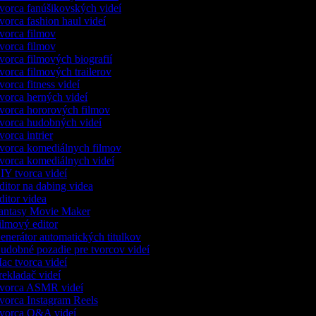
orca fanúšikovských videí
orca fashion haul videí
orca filmov
orca filmov
orca filmových biografií
orca filmových trailerov
orca fitness videí
orca herných videí
orca hororových filmov
orca hudobných videí
orca intrier
orca komediálnych filmov
orca komediálnych videí
Y tvorca videí
itor na dabing videa
itor videa
ntasy Movie Maker
lmový editor
nerátor automatických titulkov
dobné pozadie pre tvorcov videí
c tvorca videí
ekladač videí
vorca ASMR videí
orca Instagram Reels
orca Q&A videí