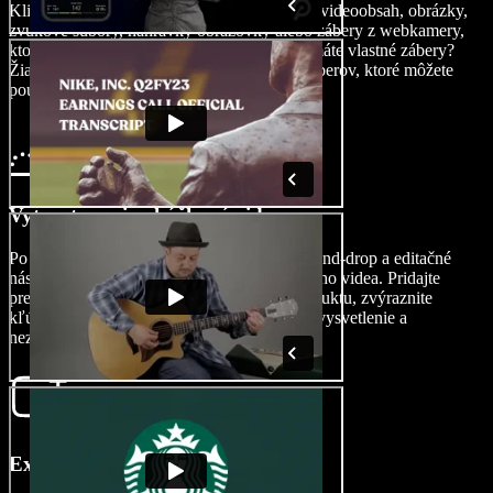
Kliknite na Obrázky/Videá a importujte svoj videoobsah, obrázky,
zvukové súbory, nahrávky obrazovky alebo zábery z webkamery,
ktoré využijete pri prezentácii produktu. Nemáte vlastné zábery?
Žiadny problém. Prezrite si našu knižnicu záberov, ktoré môžete
použiť na osobné aj komerčné projekty.
Vytvorte svoje ukážkové video
Po importe materiálov využite funkciu drag-and-drop a editačné
nástroje na kreatívnu tvorbu vášho ukážkového videa. Pridajte
prechody medzi jednotlivými funkciami produktu, zvýraznite
kľúčové body, použite poznámky pre lepšie vysvetlenie a
nezabudnite na jasnú výzvu k akcii.
Exportujte svoje ukážkové video