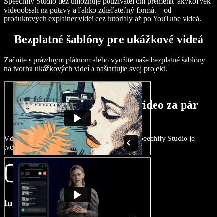
Speechify Studio tiež umožňuje používateľom premeniť akýkoľvek
videoobsah na pútavý a ľahko zdieľateľný formát – od
produktových explainer videí cez tutoriály až po YouTube videá.
Bezplatné šablóny pre ukážkové videá
Začnite s prázdnym plátnom alebo využite naše bezplatné šablóny
na tvorbu ukážkových videí a naštartujte svoj projekt.
Ako vytvoriť ukážkové video za pár
minút
Vďaka intuitívnym editačným nástrojom v Speechify Studio je
tvorba ukážkového videa otázkou chvíľky.
Importujte svoje video