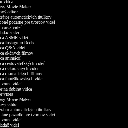
r videa
asy Movie Maker
vý editor
átor automatických titulkov
né pozadie pre tvorcov videí
vorca videí
adač videí
ca ASMR videí
a Instagram Reels
ca Q&A videí
a akčných filmov
a animácií
a cestovateľských videí
a dekoračných videí
a dramatických filmov
a fanúšikovských videí
vorca videí
r na dabing videa
r videa
asy Movie Maker
vý editor
átor automatických titulkov
né pozadie pre tvorcov videí
vorca videí
adač videí