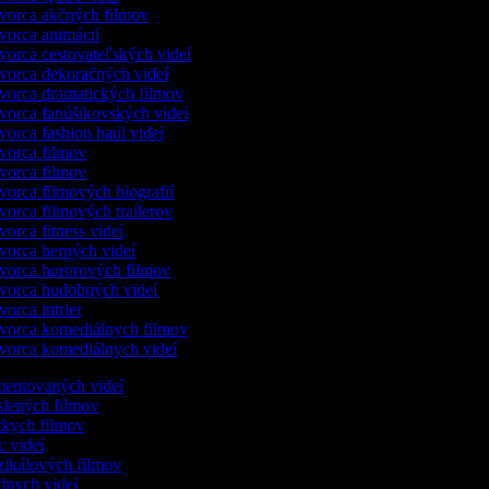
orca akčných filmov
orca animácií
orca cestovateľských videí
orca dekoračných videí
orca dramatických filmov
orca fanúšikovských videí
orca fashion haul videí
orca filmov
orca filmov
orca filmových biografií
orca filmových trailerov
orca fitness videí
orca herných videí
orca hororových filmov
orca hudobných videí
orca intrier
orca komediálnych filmov
orca komediálnych videí
mentovaných videí
eslených filmov
átkych filmov
ic videí
zikálových filmov
dnych videí