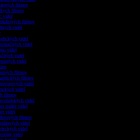
eslených filmov
átkych filmov
ic videí
zikálových filmov
dnych videí
tr
rodických videí
ezentačných videí
omo videí
akčných videí
cenzných videí
klám
dinných filmov
mantických filmov
zhovorových videí
irických videí
-fi filmov
ravodajských videí
er trailer videí
ser videí
illerových filmov
oriálových videí
eleckých videí
boxing videí
deo koláží