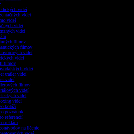
tr
rodických videí
ezentačných videí
omo videí
akčných videí
cenzných videí
klám
dinných filmov
mantických filmov
zhovorových videí
irických videí
-fi filmov
ravodajských videí
er trailer videí
ser videí
illerových filmov
oriálových videí
eleckých videí
boxing videí
deo koláží
deo pozvánok
eo referencií
deo reklám
deonávodov na líčenie
mentovaných videí