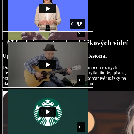
AI funkcie pre tvorbu ukážkových videí
Upravujte ukážkové videá ako profesionál
Dodajte svojim ukážkovým videám šmrnc pomocou rôznych
efektov, ako sú prechody, video pozadia, prekrytia, titulky, písma,
obrázky a ďalšie, aby ste vytvorili vizuálne podmanivé ukážky na
platformy ako TikTok, Instagram, YouTube a iné.