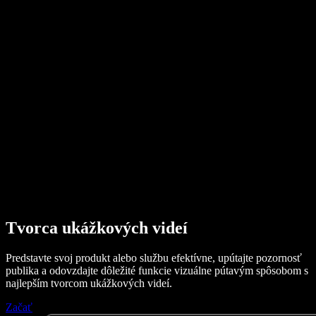
AI generátor hlasu
Príbehy používateľov
Čítanie Dokumentov Google nahlas
B2B prípadové štúdie
AI menič hlasu
Recenzie
Aplikácie na čítanie textu nahlas
Tlač
Čítaj mi
Prehrávač textu na reč
Pre firmy
Kontaktovať obchodné oddelenie
Speechify pre firmy a školy
Speechify pre Access to Work
Speechify pre DSA
SIMBA hlasoví agenti
Speechify pre vývojárov
Tvorca ukážkových videí
Predstavte svoj produkt alebo službu efektívne, upútajte pozornosť
publika a odovzdajte dôležité funkcie vizuálne pútavým spôsobom s
najlepším tvorcom ukážkových videí.
Začať