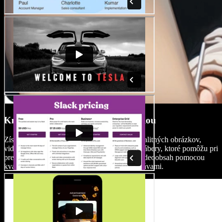
Knižnica médií s bezplatnou licenciou
Získajte prístup k rozsiahlej knižnici plnej kvalitných obrázkov,
videoklipov a hudby na pozadí a vyberte si zábery, ktoré pomôžu pri
prezentácii vášho produktu. Vylepšite svoj videoobsah pomocou
kvalitných médií bez starostí s autorskými právami.