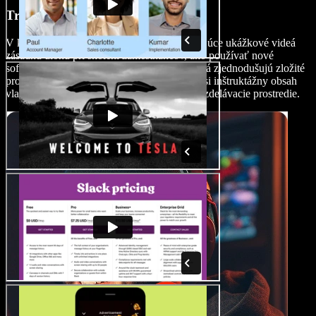
Tréningové videá
V korporátnom prostredí zohrávajú vysvetľujúce ukážkové videá
zásadnú úlohu pri školení zamestnancov, ako používať nové
softvéry, nástroje alebo zariadenia. Tieto videá zjednodušujú zložité
procesy a umožňujú zamestnancom pozerať si inštruktážny obsah
vlastným tempom, čo vytvára efektívnejšie vzdelávacie prostredie.