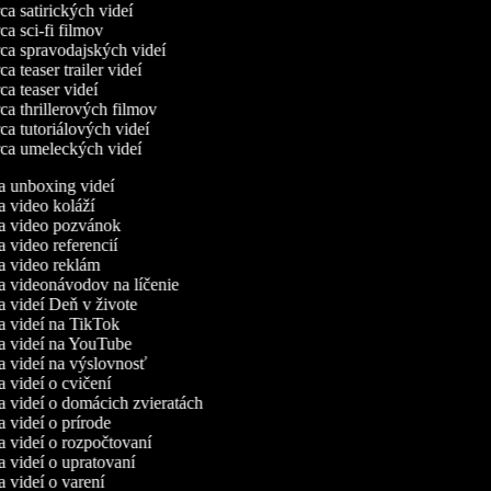
a satirických videí
a sci-fi filmov
a spravodajských videí
 teaser trailer videí
a teaser videí
a thrillerových filmov
a tutoriálových videí
a umeleckých videí
ca unboxing videí
ca video koláží
ca video pozvánok
ca video referencií
ca video reklám
ca videonávodov na líčenie
ca videí Deň v živote
ca videí na TikTok
ca videí na YouTube
ca videí na výslovnosť
ca videí o cvičení
ca videí o domácich zvieratách
ca videí o prírode
ca videí o rozpočtovaní
ca videí o upratovaní
ca videí o varení