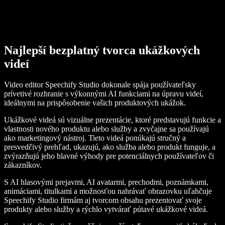
Najlepší bezplatný tvorca ukážkových
videí
Video editor Speechify Studio dokonale spája používateľsky
prívetivé rozhranie s výkonnými AI funkciami na úpravu videí,
ideálnymi na prispôsobenie vašich produktových ukážok.
Ukážkové videá sú vizuálne prezentácie, ktoré predstavujú funkcie a
vlastnosti nového produktu alebo služby a zvyčajne sa používajú
ako marketingový nástroj. Tieto videá ponúkajú stručný a
presvedčivý prehľad, ukazujú, ako služba alebo produkt funguje, a
zvýrazňujú jeho hlavné výhody pre potenciálnych používateľov či
zákazníkov.
S AI hlasovými prejavmi, AI avatarmi, prechodmi, poznámkami,
animáciami, titulkami a možnosťou nahrávať obrazovku uľahčuje
Speechify Studio firmám aj tvorcom obsahu prezentovať svoje
produkty alebo služby a rýchlo vytvárať pútavé ukážkové videá.