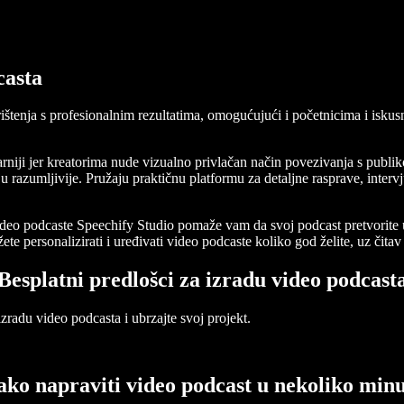
casta
orištenja s profesionalnim rezultatima, omogućujući i početnicima i isk
rniji jer kreatorima nude vizualno privlačan način povezivanja s publi
azumljivije. Pružaju praktičnu platformu za detaljne rasprave, intervju
video podcaste Speechify Studio pomaže vam da svoj podcast pretvorite
žete personalizirati i uređivati video podcaste koliko god želite, uz čita
Besplatni predlošci za izradu video podcast
izradu video podcasta i ubrzajte svoj projekt.
ko napraviti video podcast u nekoliko min