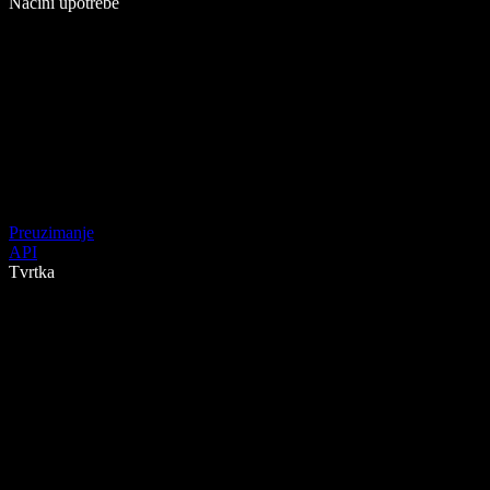
Načini upotrebe
Preuzimanje
API
Tvrtka