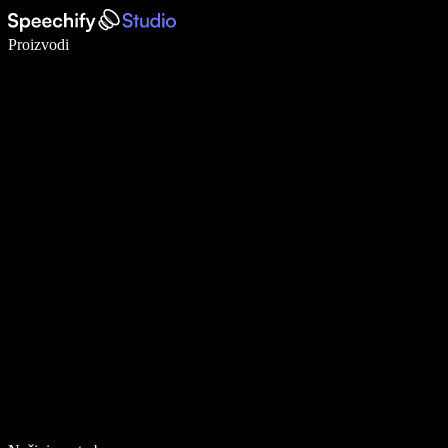
Pišite 5× brže uz glasovno diktiranje
Proizvodi
Saznajte više