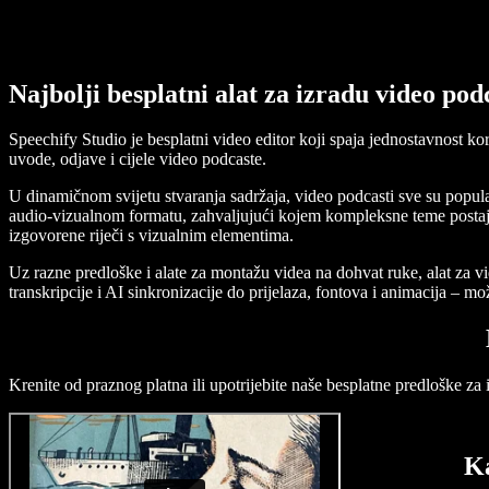
Najbolji besplatni alat za izradu video pod
Speechify Studio je besplatni video editor koji spaja jednostavnost k
uvode, odjave i cijele video podcaste.
U dinamičnom svijetu stvaranja sadržaja, video podcasti sve su popula
audio-vizualnom formatu, zahvaljujući kojem kompleksne teme postaju r
izgovorene riječi s vizualnim elementima.
Uz razne predloške i alate za montažu videa na dohvat ruke, alat za 
transkripcije i AI sinkronizacije do prijelaza, fontova i animacija – mo
Krenite od praznog platna ili upotrijebite naše besplatne predloške za 
Ka