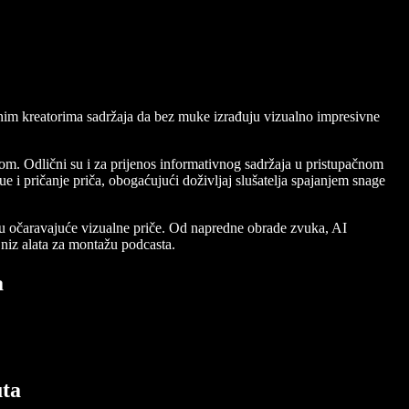
usnim kreatorima sadržaja da bez muke izrađuju vizualno impresivne
kom. Odlični su i za prijenos informativnog sadržaja u pristupačnom
e i pričanje priča, obogaćujući doživljaj slušatelja spajanjem snage
 u očaravajuće vizualne priče. Od napredne obrade zvuka, AI
v niz alata za montažu podcasta.
a
uta