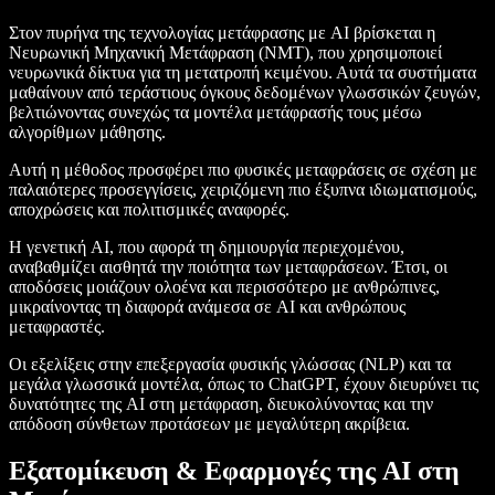
Στον πυρήνα της τεχνολογίας μετάφρασης με AI βρίσκεται η
Νευρωνική Μηχανική Μετάφραση (NMT), που χρησιμοποιεί
νευρωνικά δίκτυα για τη μετατροπή κειμένου. Αυτά τα συστήματα
μαθαίνουν από τεράστιους όγκους δεδομένων γλωσσικών ζευγών,
βελτιώνοντας συνεχώς τα μοντέλα μετάφρασής τους μέσω
αλγορίθμων μάθησης.
Αυτή η μέθοδος προσφέρει πιο φυσικές μεταφράσεις σε σχέση με
παλαιότερες προσεγγίσεις, χειριζόμενη πιο έξυπνα ιδιωματισμούς,
αποχρώσεις και πολιτισμικές αναφορές.
Η γενετική AI, που αφορά τη δημιουργία περιεχομένου,
αναβαθμίζει αισθητά την ποιότητα των μεταφράσεων. Έτσι, οι
αποδόσεις μοιάζουν ολοένα και περισσότερο με ανθρώπινες,
μικραίνοντας τη διαφορά ανάμεσα σε AI και ανθρώπους
μεταφραστές.
Οι εξελίξεις στην επεξεργασία φυσικής γλώσσας (NLP) και τα
μεγάλα γλωσσικά μοντέλα, όπως το ChatGPT, έχουν διευρύνει τις
δυνατότητες της AI στη μετάφραση, διευκολύνοντας και την
απόδοση σύνθετων προτάσεων με μεγαλύτερη ακρίβεια.
Εξατομίκευση & Εφαρμογές της AI στη