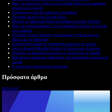
Πώς να ακούσετε κείμενο στο Google Docs με μετατροπή
κειμένου σε ομιλία
Ανάγνωση μετά από κάκωση εγκεφάλου
Εγγραφή φωνής στο Google Docs
Μπορεί το Microsoft Word να διαβάζει δυνατά; Οδηγός
Πώς να χρησιμοποιήσετε τη μετατροπή κειμένου σε ομιλία
στο Amazon
YouTube Text to Speech: Απογειώστε το Περιεχόμενο
Βίντεο με το Speechify
Αναγνώστης email με μετατροπή κειμένου σε ομιλία
Text to Speech Mozilla Firefox: Οι Καλύτερες Επιλογές
Επιλογές μετατροπής κειμένου σε ομιλία για το Quizlet
Καλύτερες εφαρμογές αφήγησης για μετατροπή κειμένου σε
ομιλία
Τι είναι ένας αναγνώστης κειμένου;
Πρόσφατα άρθρα
Δείτε όλα