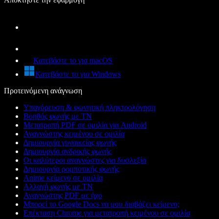
Κατεβάστε το για macOS
Κατεβάστε το για Windows
Προτεινόμενη ανάγνωση
Υπαγόρευση & φωνητική πληκτρολόγηση
Βοηθός φωνής με ΤΝ
Μετατροπή PDF σε ομιλία για Android
Αναγνώστης κειμένου σε ομιλία
Δημιουργία γυναικείας φωνής
Δημιουργία ανδρικής φωνής
Οι καλύτεροι αναγνώστες για δυσλεξία
Δημιουργία ρομποτικής φωνής
Anime κείμενο σε ομιλία
Αλλαγή φωνής με ΤΝ
Αναγνώστης PDF με ήχο
Μπορεί το Google Docs να μου διαβάζει κείμενο;
Επέκταση Chrome για μετατροπή κειμένου σε ομιλία