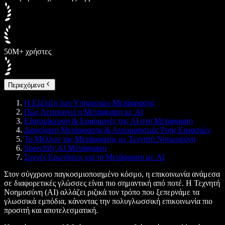
50M+ χρήστες
Περιεχόμενα
Η Εξέλιξη των Υπηρεσιών Μετάφρασης
Πώς Λειτουργεί η Μετάφραση με AI
Εξατομίκευση & Εφαρμογές της AI στη Μετάφραση
Διαχείριση Μετάφρασης & Αυτοματισμός Ροής Εργασιών
Το Μέλλον της Μετάφρασης με Τεχνητή Νοημοσύνη
Speechify AI Μετάφραση
Συχνές Ερωτήσεις για τη Μετάφραση με AI
Στον σύγχρονο παγκοσμιοποιημένο κόσμο, η επικοινωνία ανάμεσα
σε διαφορετικές γλώσσες είναι πιο σημαντική από ποτέ. Η Τεχνητή
Νοημοσύνη (AI) αλλάζει ριζικά τον τρόπο που ξεπερνάμε τα
γλωσσικά εμπόδια, κάνοντας την πολυγλωσσική επικοινωνία πιο
προσιτή και αποτελεσματική.