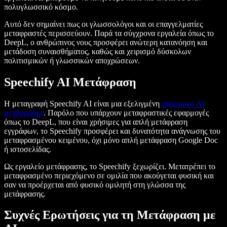
πολυγλωσσικό κόσμο.
Αυτό δεν σημαίνει πως οι γλωσσολόγοι και οι επαγγελματίες
μεταφραστές περισσεύουν. Παρά τα σύγχρονα εργαλεία όπως το
DeepL, ο ανθρώπινος νους προσφέρει ανώτερη κατανόηση και
μετάδοση συναισθήματος, καθώς και χειρισμό δύσκολων
πολιτισμικών ή γλωσσικών αποχρώσεων.
Speechify AI Μετάφραση
Η μεταγραφή Speechify AI είναι μια εξελιγμένη
εφαρμογή AI
μετάφρασης
. Παρόλο που υπάρχουν μεταφραστικές εφαρμογές
όπως το DeepL, που είναι χρήσιμες για απλή μετάφραση
εγγράφων, το Speechify προσφέρει και δυνατότητα ανάγνωσης του
μεταφρασμένου κειμένου, όχι μόνο απλή μετάφραση Google Doc
ή ιστοσελίδας.
Ως εργαλείο μετάφρασης, το Speechify ξεχωρίζει. Μετατρέπει το
μεταφρασμένο περιεχόμενο σε ομιλία που ακούγεται φυσική και
σαν να προέρχεται από φυσικό ομιλητή στη γλώσσα της
μετάφρασης.
Συχνές Ερωτήσεις για τη Μετάφραση με