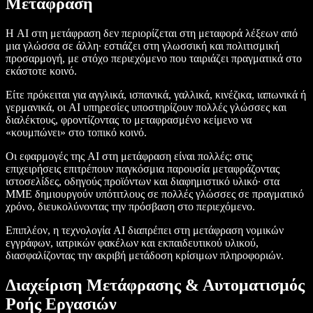
Μετάφραση
Η AI στη μετάφραση δεν περιορίζεται στη μεταφορά λέξεων από
μια γλώσσα σε άλλη· εστιάζει στη γλωσσική και πολιτισμική
προσαρμογή, με στόχο περιεχόμενο που ταιριάζει πραγματικά στο
εκάστοτε κοινό.
Είτε πρόκειται για αγγλικά, ισπανικά, γαλλικά, κινέζικα, ιαπωνικά ή
γερμανικά, οι AI υπηρεσίες υποστηρίζουν πολλές γλώσσες και
διαλέκτους, φροντίζοντας το μεταφρασμένο κείμενο να
«κουμπώνει» στο τοπικό κοινό.
Οι εφαρμογές της AI στη μετάφραση είναι πολλές: στις
επιχειρήσεις επιτρέπουν παγκόσμια παρουσία μεταφράζοντας
ιστοσελίδες, οδηγούς προϊόντων και διαφημιστικό υλικό· στα
ΜΜΕ δημιουργούν υπότιτλους σε πολλές γλώσσες σε πραγματικό
χρόνο, διευκολύνοντας την πρόσβαση στο περιεχόμενο.
Επιπλέον, η τεχνολογία AI διαπρέπει στη μετάφραση νομικών
εγγράφων, ιατρικών φακέλων και εκπαιδευτικού υλικού,
διασφαλίζοντας την ακριβή μετάδοση κρίσιμων πληροφοριών.
Διαχείριση Μετάφρασης & Αυτοματισμός
Ροής Εργασιών