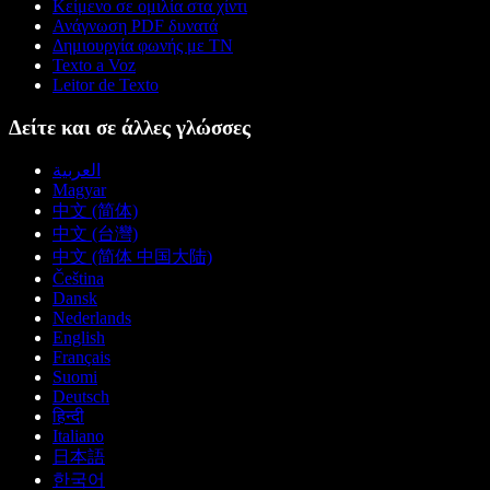
Κείμενο σε ομιλία στα χίντι
Ανάγνωση PDF δυνατά
Δημιουργία φωνής με ΤΝ
Texto a Voz
Leitor de Texto
Δείτε και σε άλλες γλώσσες
العربية
Magyar
中文 (简体)
中文 (台灣)
中文 (简体 中国大陆)
Čeština
Dansk
Nederlands
English
Français
Suomi
Deutsch
हिन्दी
Italiano
日本語
한국어