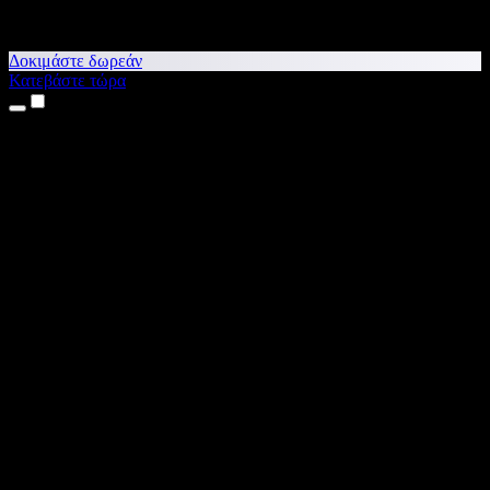
Δοκιμάστε δωρεάν
Κατεβάστε τώρα
Προϊόντα
Κείμενο σε Ομιλία
Εφαρμογές για iPhone & iPad
Εφαρμογή για Android
Επέκταση για Chrome
Επέκταση για Edge
Web εφαρμογή
Εφαρμογή για Mac
Εφαρμογή για Windows