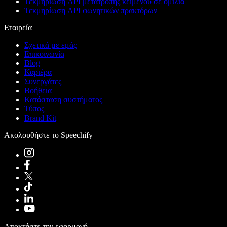
Τεκμηρίωση API μετατροπής κειμένου σε ομιλία
Τεκμηρίωση API φωνητικών πρακτόρων
Εταιρεία
Σχετικά με εμάς
Επικοινωνία
Blog
Καριέρα
Συνεργάτες
Βοήθεια
Κατάσταση συστήματος
Τύπος
Brand Kit
Ακολουθήστε το Speechify
Αποκτήστε την εφαρμογή