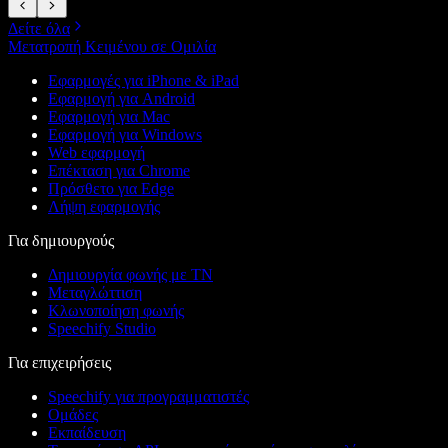
Δείτε όλα
Μετατροπή Κειμένου σε Ομιλία
Εφαρμογές για iPhone & iPad
Εφαρμογή για Android
Εφαρμογή για Mac
Εφαρμογή για Windows
Web εφαρμογή
Επέκταση για Chrome
Πρόσθετο για Edge
Λήψη εφαρμογής
Για δημιουργούς
Δημιουργία φωνής με ΤΝ
Μεταγλώττιση
Κλωνοποίηση φωνής
Speechify Studio
Για επιχειρήσεις
Speechify για προγραμματιστές
Ομάδες
Εκπαίδευση