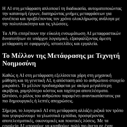
Η AI στη μετάφραση απλοποιεί τη διαδικασία, αυτοματοποιώντας
την κατανομή έργων, διατηρώντας μνήμες μεταφράσεων για
συνέπεια και προβλέποντας τον χρόνο ολοκλήρωσης ανάλογα με
την πολυπλοκότητα και τις γλώσσες.
Τα APIs επιτρέπουν την εύκολη ενσωμάτωση AI μεταφραστικών
δυνατοτήτων σε υπάρχον λογισμικό, εξασφαλίζοντας άμεση
μετάφραση σε εφαρμογές, ιστοσελίδες και εργαλεία.
Το Μέλλον της Μετάφρασης με Τεχνητή
Νοημοσύνη
Καθώς η AI στη μετάφραση εξελίσσεται χάρη στη μηχανική
μάθηση και τη γενετική AI, η απόσταση από το ανθρώπινο στοιχείο
μικραίνει. Το μέλλον προδιαγράφεται με ακόμα μεγαλύτερη
ακρίβεια, χαμηλότερο κόστος και ταχύτερα αποτελέσματα.
Ωστόσο, ο ρόλος του ανθρώπου παραμένει αναντικατάστατος για
πιο δημιουργικές ή λεπτές αποχρώσεις.
Σήμερα, το λογισμικό AI στη μετάφραση αλλάζει ριζικά τον τρόπο
που γεφυρώνουμε τα γλωσσικά εμπόδια, προσφέροντας
αποτελεσματικές, οικονομικές και ποιοτικές λύσεις. Με τα
εργαλεία AI μπορούμε να κινηθούμε πολύ πιο άνετα σε έναν