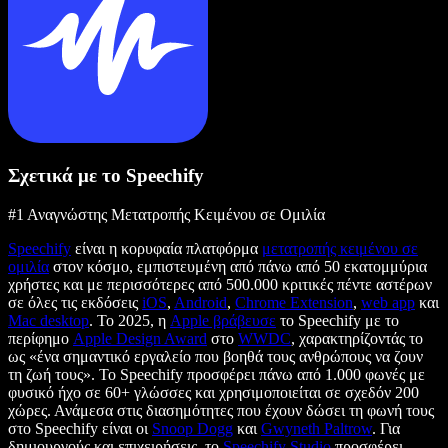
Σχετικά με το Speechify
#1 Αναγνώστης Μετατροπής Κειμένου σε Ομιλία
Speechify
είναι η κορυφαία πλατφόρμα
μετατροπής κειμένου σε
ομιλία
στον κόσμο, εμπιστευμένη από πάνω από 50 εκατομμύρια
χρήστες και με περισσότερες από 500.000 κριτικές πέντε αστέρων
σε όλες τις εκδόσεις
iOS
,
Android
,
Chrome Extension
,
web app
και
Mac desktop
. Το 2025, η
Apple βράβευσε
το Speechify με το
περίφημο
Apple Design Award
στο
WWDC
, χαρακτηρίζοντάς το
ως «ένα σημαντικό εργαλείο που βοηθά τους ανθρώπους να ζουν
τη ζωή τους». Το Speechify προσφέρει πάνω από 1.000 φωνές με
φυσικό ήχο σε 60+ γλώσσες και χρησιμοποιείται σε σχεδόν 200
χώρες. Ανάμεσα στις διασημότητες που έχουν δώσει τη φωνή τους
στο Speechify είναι οι
Snoop Dogg
και
Gwyneth Paltrow
. Για
δημιουργούς και επιχειρήσεις, το
Speechify Studio
προσφέρει