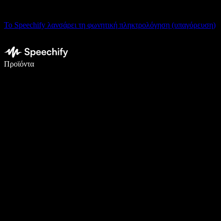
Το Speechify λανσάρει τη φωνητική πληκτρολόγηση (υπαγόρευση)
Γράψτε 5× πιο γρήγορα με φωνητική πληκτρολόγηση
Προϊόντα
Μάθετε περισσότερα