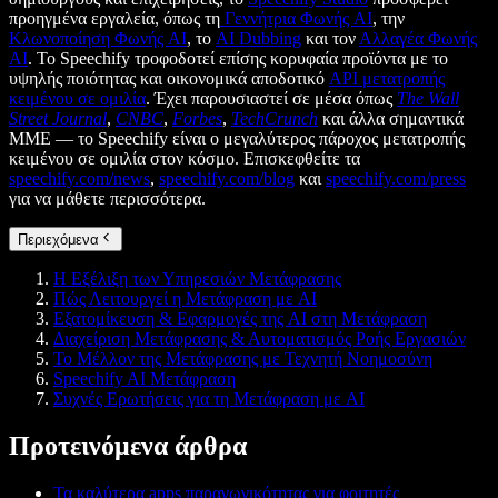
προηγμένα εργαλεία, όπως τη
Γεννήτρια Φωνής AI
, την
Κλωνοποίηση Φωνής AI
, το
AI Dubbing
και τον
Αλλαγέα Φωνής
AI
. Το Speechify τροφοδοτεί επίσης κορυφαία προϊόντα με το
υψηλής ποιότητας και οικονομικά αποδοτικό
API μετατροπής
κειμένου σε ομιλία
. Έχει παρουσιαστεί σε μέσα όπως
The Wall
Street Journal
,
CNBC
,
Forbes
,
TechCrunch
και άλλα σημαντικά
ΜΜΕ — το Speechify είναι ο μεγαλύτερος πάροχος μετατροπής
κειμένου σε ομιλία στον κόσμο. Επισκεφθείτε τα
speechify.com/news
,
speechify.com/blog
και
speechify.com/press
για να μάθετε περισσότερα.
Περιεχόμενα
Η Εξέλιξη των Υπηρεσιών Μετάφρασης
Πώς Λειτουργεί η Μετάφραση με AI
Εξατομίκευση & Εφαρμογές της AI στη Μετάφραση
Διαχείριση Μετάφρασης & Αυτοματισμός Ροής Εργασιών
Το Μέλλον της Μετάφρασης με Τεχνητή Νοημοσύνη
Speechify AI Μετάφραση
Συχνές Ερωτήσεις για τη Μετάφραση με AI
Προτεινόμενα άρθρα
Τα καλύτερα apps παραγωγικότητας για φοιτητές