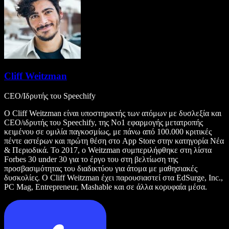
Cliff Weitzman
CEO/Ιδρυτής του Speechify
Ο Cliff Weitzman είναι υποστηρικτής των ατόμων με δυσλεξία και
CEO/ιδρυτής του Speechify, της Νο1 εφαρμογής μετατροπής
κειμένου σε ομιλία παγκοσμίως, με πάνω από 100.000 κριτικές
πέντε αστέρων και πρώτη θέση στο App Store στην κατηγορία Νέα
& Περιοδικά. Το 2017, ο Weitzman συμπεριλήφθηκε στη λίστα
Forbes 30 under 30 για το έργο του στη βελτίωση της
προσβασιμότητας του διαδικτύου για άτομα με μαθησιακές
δυσκολίες. Ο Cliff Weitzman έχει παρουσιαστεί στα EdSurge, Inc.,
PC Mag, Entrepreneur, Mashable και σε άλλα κορυφαία μέσα.