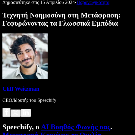
Δημοσιεύτηκε στις
15 Απριλίου 2024
•
Παραγωγικότητα
Τεχνητή Νοημοσύνη στη Μετάφραση:
Γεφυρώνοντας τα Γλωσσικά Εμπόδια
Cliff Weitzman
CEO/Ιδρυτής του Speechify
Speechify, ο
AI Βοηθός Φωνής σας
.