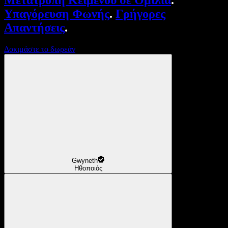
Μετατροπή Κειμένου σε Ομιλία
.
Υπαγόρευση Φωνής
.
Γρήγορες
Απαντήσεις
.
Δοκιμάστε το δωρεάν
Gwyneth
Ηθοποιός