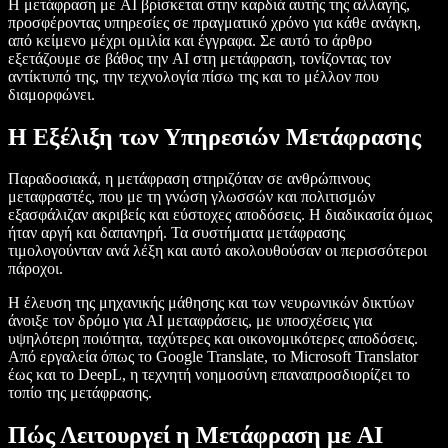
Η μετάφραση με AI βρίσκεται στην καρδιά αυτής της αλλαγής,
προσφέροντας υπηρεσίες σε πραγματικό χρόνο για κάθε ανάγκη,
από κείμενο μέχρι ομιλία και έγγραφα. Σε αυτό το άρθρο
εξετάζουμε σε βάθος την AI στη μετάφραση, τονίζοντας τον
αντίκτυπό της, την τεχνολογία πίσω της και το μέλλον που
διαμορφώνει.
Η Εξέλιξη των Υπηρεσιών Μετάφρασης
Παραδοσιακά, η μετάφραση στηριζόταν σε ανθρώπινους
μεταφραστές, που με τη γνώση γλωσσών και πολιτισμών
εξασφάλιζαν ακριβείς και εύστοχες αποδόσεις. Η διαδικασία όμως
ήταν αργή και δαπανηρή. Τα συστήματα μετάφρασης
τιμολογούνταν ανά λέξη και αυτό ακολουθούσαν οι περισσότεροι
πάροχοι.
Η έλευση της μηχανικής μάθησης και των νευρωνικών δικτύων
άνοιξε τον δρόμο για AI μεταφράσεις, με υποσχέσεις για
υψηλότερη ποιότητα, ταχύτερες και οικονομικότερες αποδόσεις.
Από εργαλεία όπως το Google Translate, το Microsoft Translator
έως και το DeepL, η τεχνητή νοημοσύνη επαναπροσδιορίζει το
τοπίο της μετάφρασης.
Πώς Λειτουργεί η Μετάφραση με AI