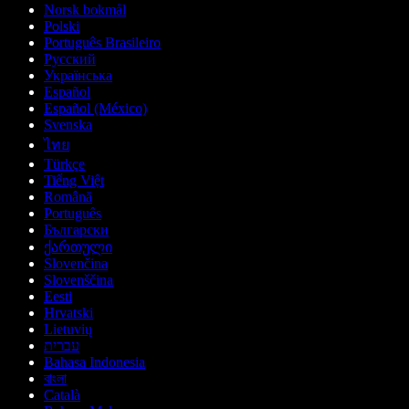
Norsk bokmål
Polski
Português Brasileiro
Русский
Українська
Español
Español (México)
Svenska
ไทย
Türkçe
Tiếng Việt
Română
Português
Български
ქართული
Slovenčina
Slovenščina
Eesti
Hrvatski
Lietuvių
עברית
Bahasa Indonesia
বাংলা
Català