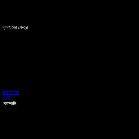
ব্যবহারের ক্ষেত্র
ডাউনলোড
API
কোম্পানি