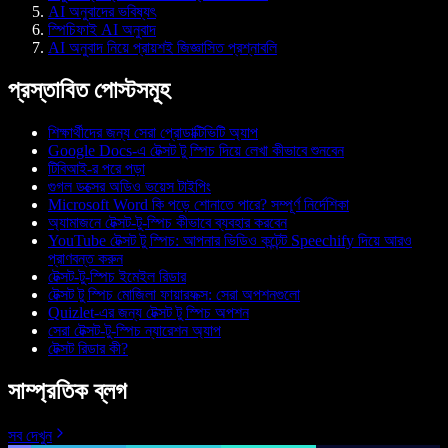
AI অনুবাদের ভবিষ্যৎ
স্পিচিফাই AI অনুবাদ
AI অনুবাদ নিয়ে প্রায়শই জিজ্ঞাসিত প্রশ্নাবলি
প্রস্তাবিত পোস্টসমূহ
শিক্ষার্থীদের জন্য সেরা প্রোডাক্টিভিটি অ্যাপ
Google Docs-এ টেক্সট টু স্পিচ দিয়ে লেখা কীভাবে শুনবেন
টিবিআই-র পরে পড়া
গুগল ডক্সের অডিও ভয়েস টাইপিং
Microsoft Word কি পড়ে শোনাতে পারে? সম্পূর্ণ নির্দেশিকা
অ্যামাজনে টেক্সট-টু-স্পিচ কীভাবে ব্যবহার করবেন
YouTube টেক্সট টু স্পিচ: আপনার ভিডিও কন্টেন্ট Speechify দিয়ে আরও
প্রাণবন্ত করুন
টেক্সট-টু-স্পিচ ইমেইল রিডার
টেক্সট টু স্পিচ মোজিলা ফায়ারফক্স: সেরা অপশনগুলো
Quizlet-এর জন্য টেক্সট টু স্পিচ অপশন
সেরা টেক্সট-টু-স্পিচ ন্যারেশন অ্যাপ
টেক্সট রিডার কী?
সাম্প্রতিক ব্লগ
সব দেখুন