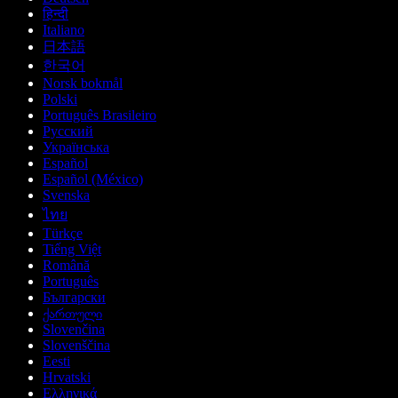
हिन्दी
Italiano
日本語
한국어
Norsk bokmål
Polski
Português Brasileiro
Русский
Українська
Español
Español (México)
Svenska
ไทย
Türkçe
Tiếng Việt
Română
Português
Български
ქართული
Slovenčina
Slovenščina
Eesti
Hrvatski
Ελληνικά