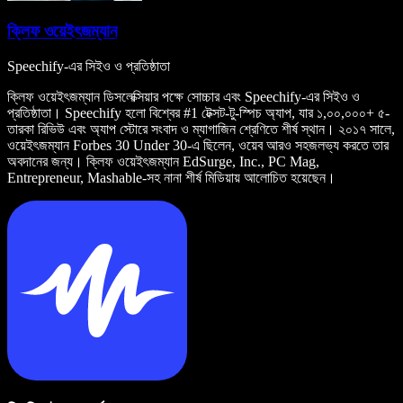
ক্লিফ ওয়েইৎজম্যান
Speechify-এর সিইও ও প্রতিষ্ঠাতা
ক্লিফ ওয়েইৎজম্যান ডিসলেক্সিয়ার পক্ষে সোচ্চার এবং Speechify-এর সিইও ও
প্রতিষ্ঠাতা। Speechify হলো বিশ্বের #1 টেক্সট-টু-স্পিচ অ্যাপ, যার ১,০০,০০০+ ৫-
তারকা রিভিউ এবং অ্যাপ স্টোরে সংবাদ ও ম্যাগাজিন শ্রেণিতে শীর্ষ স্থান। ২০১৭ সালে,
ওয়েইৎজম্যান Forbes 30 Under 30-এ ছিলেন, ওয়েব আরও সহজলভ্য করতে তার
অবদানের জন্য। ক্লিফ ওয়েইৎজম্যান EdSurge, Inc., PC Mag,
Entrepreneur, Mashable-সহ নানা শীর্ষ মিডিয়ায় আলোচিত হয়েছেন।