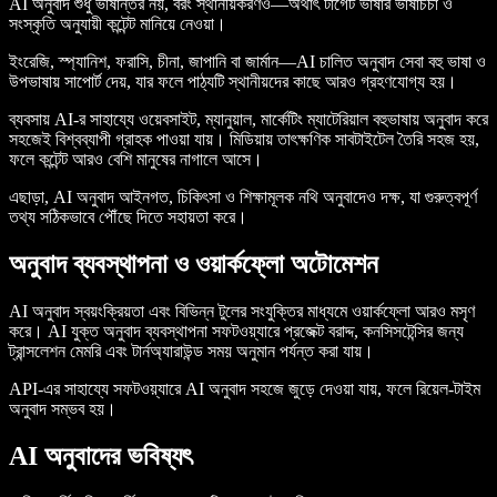
AI অনুবাদ শুধু ভাষান্তর নয়, বরং স্থানীয়করণও—অর্থাৎ টার্গেট ভাষার ভাষাচর্চা ও
সংস্কৃতি অনুযায়ী কন্টেন্ট মানিয়ে নেওয়া।
ইংরেজি, স্প্যানিশ, ফরাসি, চীনা, জাপানি বা জার্মান—AI চালিত অনুবাদ সেবা বহু ভাষা ও
উপভাষায় সাপোর্ট দেয়, যার ফলে পাঠ্যটি স্থানীয়দের কাছে আরও গ্রহণযোগ্য হয়।
ব্যবসায় AI-র সাহায্যে ওয়েবসাইট, ম্যানুয়াল, মার্কেটিং ম্যাটেরিয়াল বহুভাষায় অনুবাদ করে
সহজেই বিশ্বব্যাপী গ্রাহক পাওয়া যায়। মিডিয়ায় তাৎক্ষণিক সাবটাইটেল তৈরি সহজ হয়,
ফলে কন্টেন্ট আরও বেশি মানুষের নাগালে আসে।
এছাড়া, AI অনুবাদ আইনগত, চিকিৎসা ও শিক্ষামূলক নথি অনুবাদেও দক্ষ, যা গুরুত্বপূর্ণ
তথ্য সঠিকভাবে পৌঁছে দিতে সহায়তা করে।
অনুবাদ ব্যবস্থাপনা ও ওয়ার্কফ্লো অটোমেশন
AI অনুবাদ স্বয়ংক্রিয়তা এবং বিভিন্ন টুলের সংযুক্তির মাধ্যমে ওয়ার্কফ্লো আরও মসৃণ
করে। AI যুক্ত অনুবাদ ব্যবস্থাপনা সফটওয়্যারে প্রজেক্ট বরাদ্দ, কনসিসটেন্সির জন্য
ট্রান্সলেশন মেমরি এবং টার্নঅ্যারাউন্ড সময় অনুমান পর্যন্ত করা যায়।
API-এর সাহায্যে সফটওয়্যারে AI অনুবাদ সহজে জুড়ে দেওয়া যায়, ফলে রিয়েল-টাইম
অনুবাদ সম্ভব হয়।
AI অনুবাদের ভবিষ্যৎ