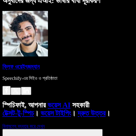
অনুবাদের জন্য এআই: ভাষার বাধা দূরীকরণ
ক্লিফ ওয়েইৎজম্যান
Speechify-এর সিইও ও প্রতিষ্ঠাতা
স্পিচিফাই, আপনার
ভয়েস AI
সহকারী
টেক্সট-টু-স্পিচ
।
ভয়েস টাইপিং
।
দ্রুত উত্তর
।
বিনামূল্যে ব্যবহার করে দেখুন