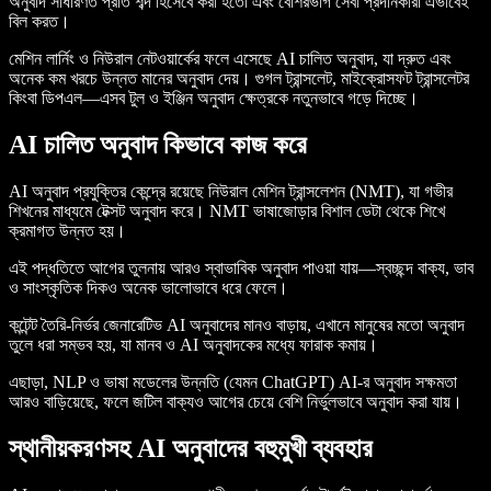
অনুবাদ সাধারণত প্রতি শব্দ হিসেবে করা হতো এবং বেশিরভাগ সেবা প্রদানকারী এভাবেই
বিল করত।
মেশিন লার্নিং ও নিউরাল নেটওয়ার্কের ফলে এসেছে AI চালিত অনুবাদ, যা দ্রুত এবং
অনেক কম খরচে উন্নত মানের অনুবাদ দেয়। গুগল ট্রান্সলেট, মাইক্রোসফট ট্রান্সলেটর
কিংবা ডিপএল—এসব টুল ও ইঞ্জিন অনুবাদ ক্ষেত্রকে নতুনভাবে গড়ে দিচ্ছে।
AI চালিত অনুবাদ কিভাবে কাজ করে
AI অনুবাদ প্রযুক্তির কেন্দ্রে রয়েছে নিউরাল মেশিন ট্রান্সলেশন (NMT), যা গভীর
শিখনের মাধ্যমে টেক্সট অনুবাদ করে। NMT ভাষাজোড়ার বিশাল ডেটা থেকে শিখে
ক্রমাগত উন্নত হয়।
এই পদ্ধতিতে আগের তুলনায় আরও স্বাভাবিক অনুবাদ পাওয়া যায়—স্বচ্ছন্দ বাক্য, ভাব
ও সাংস্কৃতিক দিকও অনেক ভালোভাবে ধরে ফেলে।
কন্টেন্ট তৈরি-নির্ভর জেনারেটিভ AI অনুবাদের মানও বাড়ায়, এখানে মানুষের মতো অনুবাদ
তুলে ধরা সম্ভব হয়, যা মানব ও AI অনুবাদকের মধ্যে ফারাক কমায়।
এছাড়া, NLP ও ভাষা মডেলের উন্নতি (যেমন ChatGPT) AI-র অনুবাদ সক্ষমতা
আরও বাড়িয়েছে, ফলে জটিল বাক্যও আগের চেয়ে বেশি নির্ভুলভাবে অনুবাদ করা যায়।
স্থানীয়করণসহ AI অনুবাদের বহুমুখী ব্যবহার