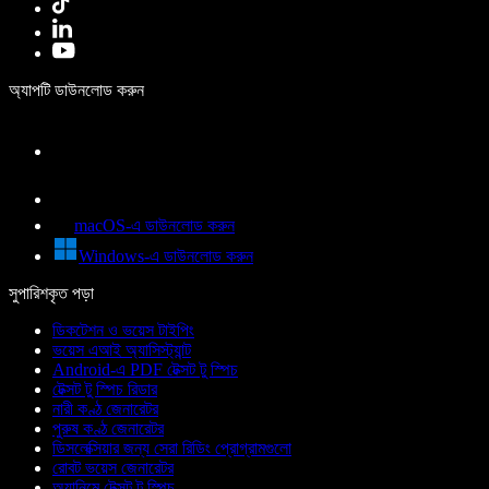
অ্যাপটি ডাউনলোড করুন
macOS-এ ডাউনলোড করুন
Windows-এ ডাউনলোড করুন
সুপারিশকৃত পড়া
ডিকটেশন ও ভয়েস টাইপিং
ভয়েস এআই অ্যাসিস্ট্যান্ট
Android-এ PDF টেক্সট টু স্পিচ
টেক্সট টু স্পিচ রিডার
নারী কণ্ঠ জেনারেটর
পুরুষ কণ্ঠ জেনারেটর
ডিসলেক্সিয়ার জন্য সেরা রিডিং প্রোগ্রামগুলো
রোবট ভয়েস জেনারেটর
অ্যানিমে টেক্সট টু স্পিচ