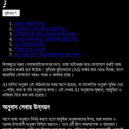
সূচিপত্র
অনুবাদ সেবার উন্নয়ন
AI চালিত অনুবাদ কিভাবে কাজ করে
স্থানীয়করণসহ AI অনুবাদের বহুমুখী ব্যবহার
অনুবাদ ব্যবস্থাপনা ও ওয়ার্কফ্লো অটোমেশন
AI অনুবাদের ভবিষ্যৎ
স্পিচিফাই AI অনুবাদ
AI অনুবাদ নিয়ে প্রায়শই জিজ্ঞাসিত প্রশ্নাবলি
বিশ্বজুড়ে দ্রুত গ্লোবালাইজেশনের ফলে, ভাষা অতিক্রম করে যোগাযোগ করাই আজ
একেবারে জরুরি হয়ে উঠেছে। কৃত্রিম বুদ্ধিমত্তা (AI) ভাষার বাধা ভেঙে দিচ্ছে, ফলে
বহুভাষিক যোগাযোগ আরও সহজ ও কার্যকর হচ্ছে।
AI চালিত অনুবাদ এই পরিবর্তনের সবার আগে রয়েছে, যা তাৎক্ষণিক অনুবাদ সুবিধা দেয়
—পাঠ্য, কথা বা নথি অনুবাদের জন্য। এই লেখায় AI অনুবাদের সূক্ষ্মতা, প্রযুক্তি ও
ভবিষ্যৎ নিয়ে কথা বলা হয়েছে।
অনুবাদ সেবার উন্নয়ন
আগে ভাষা অনুবাদে নির্ভর করতে হতো মানুষিক অনুবাদকদের উপর, যারা যথাযথ ও
প্রসঙ্গ-উপযোগী অনুবাদ নিশ্চিত করতেন। তবে এটি ছিল সময়সাপেক্ষ ও ব্যয়বহুল।