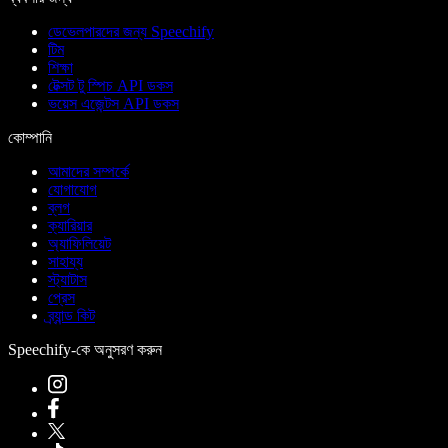
ডেভেলপারদের জন্য Speechify
টিম
শিক্ষা
টেক্সট টু স্পিচ API ডকস
ভয়েস এজেন্টস API ডকস
কোম্পানি
আমাদের সম্পর্কে
যোগাযোগ
ব্লগ
ক্যারিয়ার
অ্যাফিলিয়েট
সাহায্য
স্ট্যাটাস
প্রেস
ব্র্যান্ড কিট
Speechify-কে অনুসরণ করুন