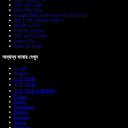
এআই ভয়েস চেঞ্জার
PDF অডিও রিডার
Google Docs কি আমার জন্য পড়ে শোনাতে পারে
টেক্সট টু স্পিচ Chrome এক্সটেনশন
হিন্দি টেক্সট টু স্পিচ
PDF রিড অ্যালাউড
এআই ভয়েস জেনারেটর
Texto a Voz
Leitor de Texto
অন্যান্য ভাষায় দেখুন
العربية
Magyar
中文 (简体)
中文 (台灣)
中文 (简体 中国大陆)
Čeština
Dansk
Nederlands
English
Français
Suomi
Deutsch