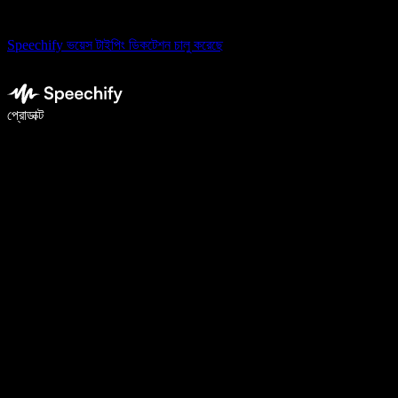
Speechify ভয়েস টাইপিং ডিকটেশন চালু করেছে
ভয়েস টাইপিং দিয়ে ৫ গুণ দ্রুত লিখুন
প্রোডাক্ট
আরও জানুন