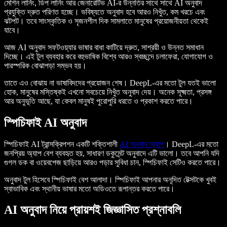
মেশিন লার্নিং, ডিপ লার্নিং আর জেনারেটিভ AI-র উন্নতির সাথে সাথে AI অনুবাদ
প্রযুক্তি দ্রুত পরিণত হচ্ছে। ভবিষ্যতে অনুবাদ হবে আরও নিখুঁত, কম খরচে এবং
ঝটপট। তবে সাংস্কৃতিক ও সৃজনশীল দিক সামলাতে মানুষের প্রয়োজনীয়তা থেকেই
যাবে।
আজ AI অনুবাদ সফটওয়্যার ভাষার বাধা কাটিয়ে দ্রুত, সাশ্রয়ী ও উন্নত সমাধান
দিচ্ছে। এই টুল ব্যবহার করে বহুভাষিক বিশ্বে আরও স্বচ্ছন্দে চলাফেরা, যোগাযোগ ও
পারস্পরিক বোঝাপড়া সম্ভব হয়।
তাতে এও বোঝায় না ভাষাবিদদের প্রয়োজন শেষ। DeepL-এর মতো টুল যতই ভালো
হোক, মানুষের মস্তিষ্কই এখনো সবচেয়ে নিখুঁত অনুবাদ দেয়। অনেক সূক্ষ্মতা, প্রসঙ্গ
আর অনুভূতি আছে, যা কেবল মানুষই পুরোপুরি ধরতে ও প্রকাশ করতে পারে।
স্পিচিফাই AI অনুবাদ
স্পিচিফাই AI ট্রান্সক্রিপশন একটি শক্তিশালী
AI অনুবাদ অ্যাপ
। DeepL-এর মতো
জনপ্রিয় অ্যাপ বেশ ব্যবহৃত হয়, সাধারণ ডকুমেন্ট অনুবাদে এটি ভালো। তবে আপনি যদি
গুগল ডক বা ওয়েবপেজ ছাড়িয়ে আরও পড়ার সুবিধা চান, স্পিচিফাই সেটিও করতে পারে।
অনুবাদ টুল হিসেবে স্পিচিফাই বেশ আলাদা। স্পিচিফাই আপনার অনূদিত টেক্সটকে খুবই
স্বাভাবিক এবং স্থানীয় ভাষার মতো অডিওতে রূপান্তর করতে পারে।
AI অনুবাদ নিয়ে প্রায়শই জিজ্ঞাসিত প্রশ্নাবলি