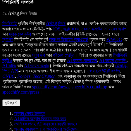
স্পিচিফাই সম্পর্কে
#১ টেক্সট-টু-স্পিচ রিডার
স্পিচিফাই
পৃথিবীর শীর্ষস্থানীয়
টেক্সট-টু-স্পিচ
প্ল্যাটফর্ম, যা ৫ কোটি+ ব্যবহারকারীর কাছে
ভরসাযোগ্য এবং এর টেক্সট-টু-স্পিচ
iOS
,
অ্যান্ড্রয়েড
,
ক্রোম এক্সটেনশন
,
ওয়েব অ্যাপ
আর
ম্যাক ডেস্কটপ
অ্যাপসে ৫ লক্ষ+ ফাইভ-স্টার রিভিউ পেয়েছে। ২০২৫ সালে
অ্যাপল
স্পিচিফাই-কে মর্যাদাপূর্ণ
অ্যাপল ডিজাইন অ্যাওয়ার্ড
প্রদান করে
WWDC
-তে
এবং একে বলে, “মানুষের জীবনে দারুণ সহায়ক একটি গুরুত্বপূর্ণ রিসোর্স।” স্পিচিফাই
৬০+ ভাষায় ১,০০০+ প্রাকৃতিক কণ্ঠ নিয়ে প্রায় ২০০ দেশে ব্যবহৃত হচ্ছে। সেলিব্রিটি
কণ্ঠের মধ্যে রয়েছে
স্নুপ ডগ
আর
গুইনেথ পেল্ট্রো
। নির্মাতা ও ব্যবসার জন্য
স্পিচিফাই
স্টুডিও
উন্নত সব টুল দেয়, যার মধ্যে রয়েছে
AI ভয়েস জেনারেটর
,
AI ভয়েস ক্লোনিং
,
AI ডাবিং
আর
AI ভয়েস চেঞ্জার
। স্পিচিফাই-এর উচ্চমানের এবং খরচ-সাশ্রয়ী
টেক্সট-টু-
স্পিচ API
-এর মাধ্যমে অসংখ্য শীর্ষ পণ্য সম্ভব হয়েছে।
দ্য ওয়াল স্ট্রিট জার্নাল
,
CNBC
,
Forbes
,
TechCrunch
এবং অন্যান্য বড় সংবাদমাধ্যমে স্পিচিফাই নিয়ে
প্রতিবেদন প্রকাশিত হয়েছে; এটি বিশ্বের সর্ববৃহৎ টেক্সট-টু-স্পিচ প্রদানকারী। আরও
জানতে ভিজিট করুন
speechify.com/news
,
speechify.com/blog
এবং
speechify.com/press
।
সূচিপত্র
অনুবাদ সেবার উন্নয়ন
AI চালিত অনুবাদ কিভাবে কাজ করে
স্থানীয়করণসহ AI অনুবাদের বহুমুখী ব্যবহার
অনুবাদ ব্যবস্থাপনা ও ওয়ার্কফ্লো অটোমেশন