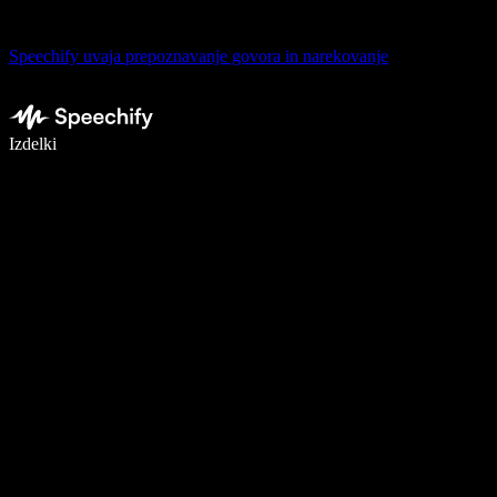
Speechify uvaja prepoznavanje govora in narekovanje
Pišite 5× hitreje z narekovanjem
Izdelki
Več o tem