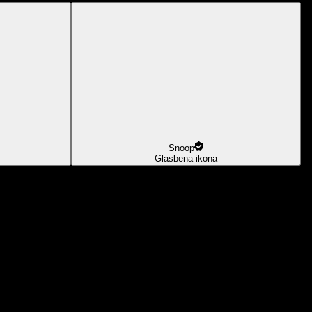
Snoop
Glasbena ikona