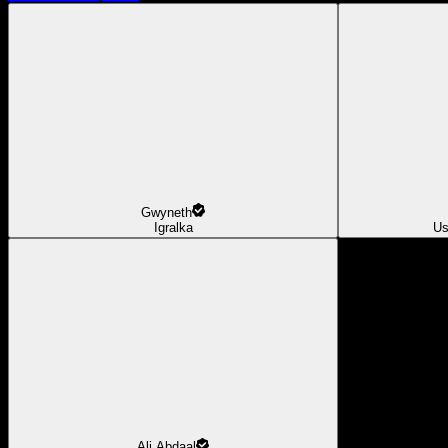
Gwyneth
Igralka
Us
Ali Abdaal