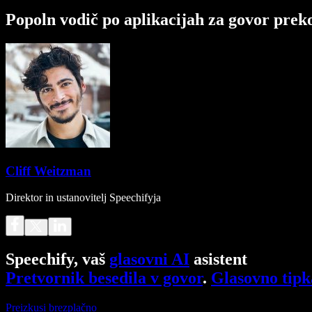
Popoln vodič po aplikacijah za govor preko
Cliff Weitzman
Direktor in ustanovitelj Speechifyja
Speechify, vaš
glasovni AI
asistent
Pretvornik besedila v govor
.
Glasovno tipk
Preizkusi brezplačno