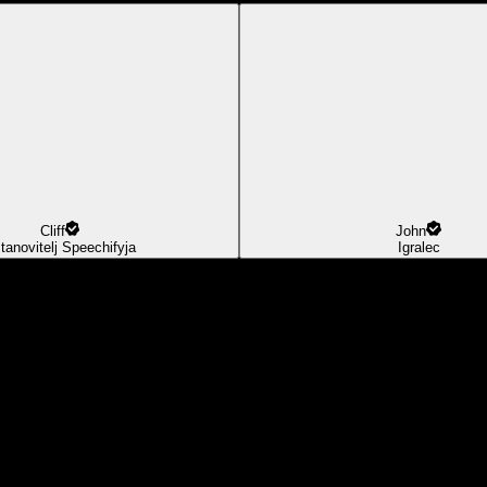
Cliff
John
tanovitelj Speechifyja
Igralec