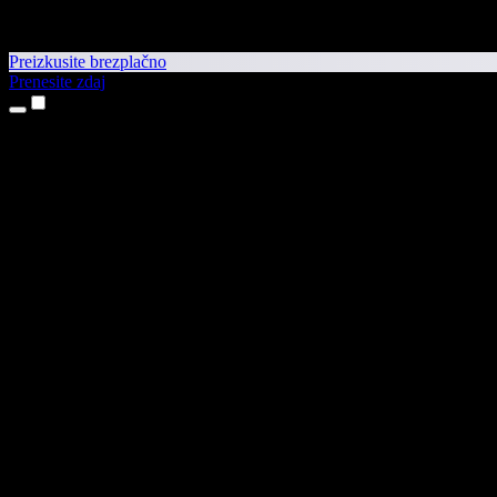
Preizkusite brezplačno
Prenesite zdaj
Izdelki
Pretvorba besedila v govor
Aplikaciji za iPhone in iPad
Aplikacija za Android
Razširitev za Chrome
Razširitev za Edge
Spletna aplikacija
Aplikacija za Mac
Aplikacija za Windows