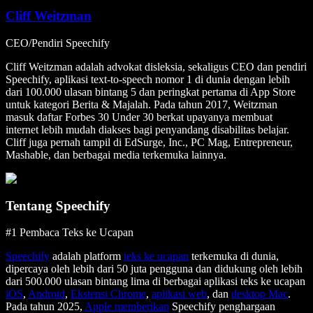
Cliff Weitzman
CEO/Pendiri Speechify
Cliff Weitzman adalah advokat disleksia, sekaligus CEO dan pendiri
Speechify, aplikasi text-to-speech nomor 1 di dunia dengan lebih
dari 100.000 ulasan bintang 5 dan peringkat pertama di App Store
untuk kategori Berita & Majalah. Pada tahun 2017, Weitzman
masuk daftar Forbes 30 Under 30 berkat upayanya membuat
internet lebih mudah diakses bagi penyandang disabilitas belajar.
Cliff juga pernah tampil di EdSurge, Inc., PC Mag, Entrepreneur,
Mashable, dan berbagai media terkemuka lainnya.
Tentang Speechify
#1 Pembaca Teks ke Ucapan
Speechify
adalah platform
teks ke ucapan
terkemuka di dunia,
dipercaya oleh lebih dari 50 juta pengguna dan didukung oleh lebih
dari 500.000 ulasan bintang lima di berbagai aplikasi teks ke ucapan
iOS
,
Android
,
Ekstensi Chrome
,
aplikasi web
, dan
desktop Mac
.
Pada tahun 2025,
Apple memberikan
Speechify penghargaan