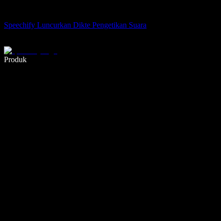
Speechify Luncurkan Dikte Pengetikan Suara
Menulis 5× lebih cepat dengan dikte suara
Produk
Pelajari lebih lanjut