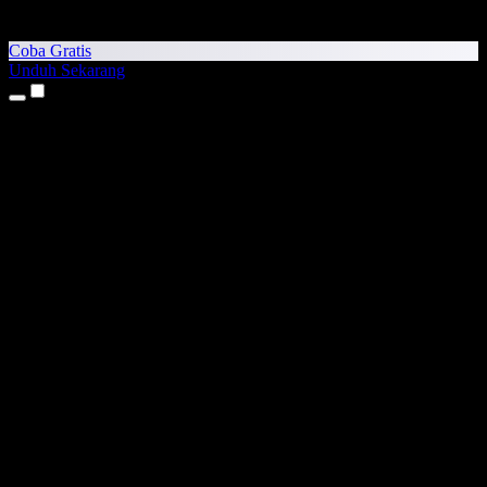
Coba Gratis
Unduh Sekarang
Produk
Teks ke Suara
Aplikasi iPhone & iPad
Aplikasi Android
Ekstensi Chrome
Ekstensi Edge
Aplikasi Web
Aplikasi Mac
Aplikasi Windows
Generator Suara AI
Voice Over
Dubbing
Kloning Suara
Suara Studio