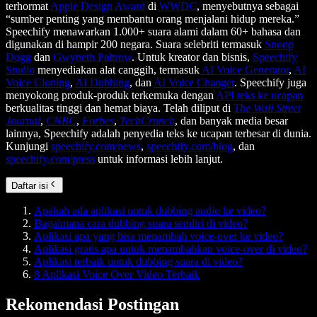
terhormat
Apple Design Award
di
WWDC
, menyebutnya sebagai
“sumber penting yang membantu orang menjalani hidup mereka.”
Speechify menawarkan 1.000+ suara alami dalam 60+ bahasa dan
digunakan di hampir 200 negara. Suara selebriti termasuk
Snoop
Dogg
dan
Gwyneth Paltrow
. Untuk kreator dan bisnis,
Speechify
Studio
menyediakan alat canggih, termasuk
AI Voice Generator
,
AI
Voice Cloning
,
AI Dubbing
, dan
AI Voice Changer
. Speechify juga
menyokong produk-produk terkemuka dengan
API teks ke ucapan
berkualitas tinggi dan hemat biaya. Telah diliput di
The Wall Street
Journal
,
CNBC
,
Forbes
,
TechCrunch
, dan banyak media besar
lainnya, Speechify adalah penyedia teks ke ucapan terbesar di dunia.
Kunjungi
speechify.com/news
,
speechify.com/blog
, dan
speechify.com/press
untuk informasi lebih lanjut.
Daftar isi
Apakah ada aplikasi untuk dubbing audio ke video?
Bagaimana cara dubbing suara sendiri di video?
Aplikasi apa yang bisa menambah voice-over ke video?
Aplikasi gratis apa untuk menambahkan voice-over di video?
Aplikasi terbaik untuk dubbing suara di video?
8 Aplikasi Voice Over Video Terbaik
Rekomendasi Postingan