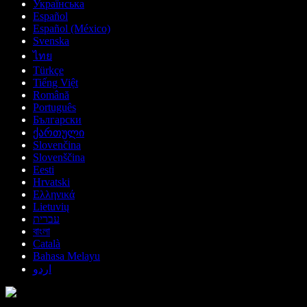
Українська
Español
Español (México)
Svenska
ไทย
Türkçe
Tiếng Việt
Română
Português
Български
ქართული
Slovenčina
Slovenščina
Eesti
Hrvatski
Ελληνικά
Lietuvių
עברית
বাংলা
Català
Bahasa Melayu
اردو