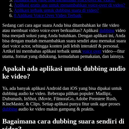
Aplikasi gratis apa untuk menambahkan voice-over di video?
Aplikasi terbaik untuk dubbing suara di video?
8 Aplikasi Voice Over Video Terbaik
Sedang cari cara agar suara Anda bisa ditambahkan ke file video
atau membuat video voice-over berkualitas? Aplikasi
dubbing
video
bisa menjadi solusi yang Anda butuhkan. Dengan aplikasi ini, Anda
bisa dengan mudah menambahkan suara sendiri atau memakai suara
dari voice actor, sehingga konten jadi lebih interaktif & personal.
Artikel ini membahas aplikasi terbaik untuk
voice over
video—fitur
utama, format yang didukung, kemudahan pemakaian, dan lainnya.
Apakah ada aplikasi untuk dubbing audio
ke video?
Ya, ada banyak aplikasi Android dan iOS yang bisa dipakai untuk
dubbing audio ke video. Beberapa pilihan populer: Madlipz,
Dubsmash, InShot, iMovie, FilmoraGo, Adobe Premiere Rush,
KineMaster, & Clips. Setiap aplikasi punya fitur unik agar proses
dubbing
audio ke video makin gampang & praktis.
Bagaimana cara dubbing suara sendiri di