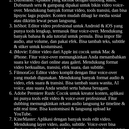
Dubsmash seru & gampang dipakai untuk bikin video voice-
over. Mendukung banyak format video, tools transisi, dan bisa
lipsync lagu populer. Konten mudah dibagi ke media sosial
atau dikirim lewat pesan langsung.
InShot
: Editor video profesional untuk Android & iOS yang
punya tools lengkap, termasuk fitur voice-over. Mendukung
banyak bahasa & ada tutorial untuk pemula. Bisa impor file
audio, atur volume, dan pakai efek. Bisa tambah teks, subtitle
& stiker untuk kostumisasi.
iMovie
: Editor video dari Apple ini cocok untuk Mac &
iPhone. Fitur voice-over memungkinkan Anda menambahkan
suara ke video dari online atau galeri. Mendukung format
video berkualitas, transisi, efek suara, dan subtitle.
FilmoraGo
: Editor video komplit dengan fitur voice-over
yang mudah digunakan. Mendukung banyak format audio &
video, efek suara & transisi. Bisa tambah suara wanita, AI
voice, atau suara Anda sendiri serta bahasa beragam.
Adobe Premiere Rush
: Cocok untuk kreator konten, aplikasi
ini punya tools edit video & voice-over profesional. Fitur
dubbing memungkinkan rekam audio langsung ke timeline &
edit real time. Bisa kustomisasi & langsung upload ke
YouTube.
KineMaster
: Aplikasi dengan banyak tools edit video.
Mendukung layer video, audio, subtitle. Voice-over bisa