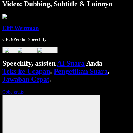
Video: Dubbing, Subtitle & Lainnya
Cliff Weitzman
CEO/Pendiri Speechify
Speechify, asisten
AI Suara
Anda
Teks ke Ucapan
.
Pengetikan Suara
.
Jawaban Cepat
.
Coba gratis