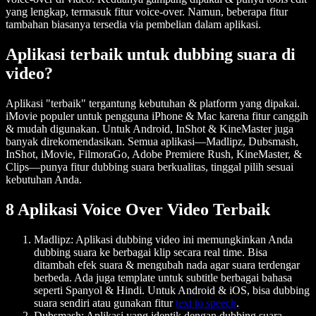
yang lengkap, termasuk fitur voice-over. Namun, beberapa fitur
tambahan biasanya tersedia via pembelian dalam aplikasi.
Aplikasi terbaik untuk dubbing suara di
video?
Aplikasi "terbaik" tergantung kebutuhan & platform yang dipakai.
iMovie populer untuk pengguna iPhone & Mac karena fitur canggih
& mudah digunakan. Untuk Android, InShot & KineMaster juga
banyak direkomendasikan. Semua aplikasi—Madlipz, Dubsmash,
InShot, iMovie, FilmoraGo, Adobe Premiere Rush, KineMaster, &
Clips—punya fitur dubbing suara berkualitas, tinggal pilih sesuai
kebutuhan Anda.
8 Aplikasi Voice Over Video Terbaik
Madlipz
: Aplikasi dubbing video ini memungkinkan Anda
dubbing suara ke berbagai klip secara real time. Bisa
ditambah efek suara & mengubah nada agar suara terdengar
berbeda. Ada juga template untuk subtitle berbagai bahasa
seperti Spanyol & Hindi. Untuk Android & iOS, bisa dubbing
suara sendiri atau gunakan fitur
text to speech
.
Dubsmash
: Aplikasi yang identik dengan dubbing suara,