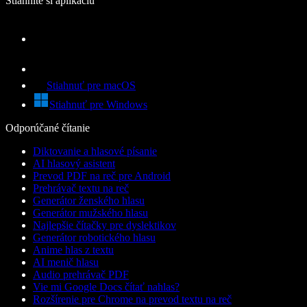
Stiahnite si aplikáciu
Stiahnuť pre macOS
Stiahnuť pre Windows
Odporúčané čítanie
Diktovanie a hlasové písanie
AI hlasový asistent
Prevod PDF na reč pre Android
Prehrávač textu na reč
Generátor ženského hlasu
Generátor mužského hlasu
Najlepšie čítačky pre dyslektikov
Generátor robotického hlasu
Anime hlas z textu
AI menič hlasu
Audio prehrávač PDF
Vie mi Google Docs čítať nahlas?
Rozšírenie pre Chrome na prevod textu na reč