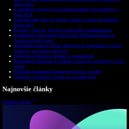
sprievodca
5 najlepších nástrojov na preklad nemčiny do angličtiny v
roku 2024
Najlepšia alternatíva k Adobe Creative Cloud: Kompletný
sprievodca
Rozmery videí na TikTok a sprievodca optimalizáciou
Komplexný sprievodca: Ako si užiť dabované anime na
Amazon Prime Video
Odomknite smiech: Kúzlo dabovaných videoklipov a 8 top
softvérov na tvorbu vlastných
Najlepšie rozšírenia Chrome na produktivitu
Pochopenie Shounen Ai: Hlboký ponor do sveta Boys' Love
anime
Najlepšie rozšírenia Chrome pre tvorcov obsahu
Najlepšie rozšírenia Chrome na sociálne siete
Najnovšie články
Zobraziť všetko