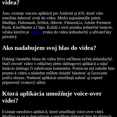
videa?
Áno, existuje viacero aplikácií pre Android aj iOS, ktoré vám
umožnia dabovať zvuk do videa. Medzi najznámejšie patria
Madlipz, Dubsmash, InShot, iMovie, FilmoraGo, Adobe Premiere
Rush, KineMaster a Clips. Každá z nich ponúka jedinečné funkcie,
vďaka ktorým je
dabing
zvuku do videa jednoduchý a užívateľsky
prívetivý.
Ako nadabujem svoj hlas do videa?
Dabing vlastného hlasu do videa býva väčšinou veľmi jednoduchý.
Stačí otvoriť video v editačnej alebo dabingovej aplikácii a nájsť
funkciu dabingu či nahrávania komentára. Pomocou nej nahráte hlas
priamo k videu a následne môžete doladiť hlasitosť aj časovanie
podľa obrazu. Niektoré aplikácie umožňujú nahrať aj vopred
pripravený zvukový súbor.
Ktorá aplikácia umožňuje voice-over
videí?
Existuje množstvo aplikácií, ktoré umožňujú voice-over videí.
Madlipz sa na to špecializuje a umožňuje dabovať hlas do rôznych