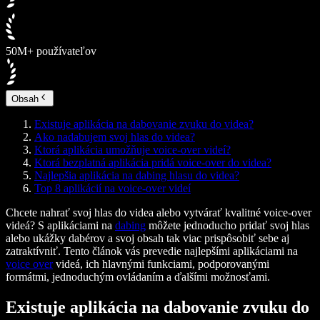
50M+ používateľov
Obsah
Existuje aplikácia na dabovanie zvuku do videa?
Ako nadabujem svoj hlas do videa?
Ktorá aplikácia umožňuje voice-over videí?
Ktorá bezplatná aplikácia pridá voice-over do videa?
Najlepšia aplikácia na dabing hlasu do videa?
Top 8 aplikácií na voice-over videí
Chcete nahrať svoj hlas do videa alebo vytvárať kvalitné voice-over
videá? S aplikáciami na
dabing
môžete jednoducho pridať svoj hlas
alebo ukážky dabérov a svoj obsah tak viac prispôsobiť sebe aj
zatraktívniť. Tento článok vás prevedie najlepšími aplikáciami na
voice over
videá, ich hlavnými funkciami, podporovanými
formátmi, jednoduchým ovládaním a ďalšími možnosťami.
Existuje aplikácia na dabovanie zvuku do