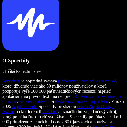
O Speechify
#1 čítačka textu na reč
Speechify
je popredná svetová
platforma na prevod textu na reč
,
ktorej dôveruje viac ako 50 miliónov používateľov a ktorú
podporuje vyše 500 000 päťhviezdičkových recenzií naprieč
aplikáciami na prevod textu na reč pre
iOS
,
Android
,
rozšírenie pre
Chrome
,
webovú aplikáciu
a
desktopovú aplikáciu pre Mac
. V roku
2025
Apple ocenilo
Speechify prestížnou
cenou Apple Design
Award
na konferencii
WWDC
a označilo ho za „kľúčový zdroj,
ktorý pomáha ľuďom žiť svoj život“. Speechify ponúka viac ako 1
000 prirodzene znejúcich hlasov v 60+ jazykoch a používa sa
takmer v 200 krajinách. Medzi známe hlasy patria
Snoop Dogg
a