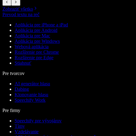
Zobraziť všetko
Prevod textu na reč
Aplikácia pre iPhone a iPad
Aplikácia pre Android
Aplikácia pre Mac
Aplikácia pre Windows
Webová aplikácia
Rozšírenie pre Chrome
Rozšírenie pre Edge
Stiahnuť
Pre tvorcov
AI generátor hlasu
Dabing
Klonovanie hlasu
Speechify Work
Pre firmy
Speechify pre vývojárov
Tímy
Vzdelávanie