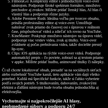
FilmoraGo
: Komplexný editor s jednoduchým voice-over
nástrojom. Podporuje široké spektrum formátov, množstvo
prechodov aj zvukov. Môžete pridať ženský hlas, AI hlas či
vlastný hlas a podporuje rôzne jazyky.
Adobe Premiere Rush
: Ideálna voľba pre tvorcov obsahu,
prináša profesionálny editor aj voice-over. Umožňuje
nahrávať zvuk priamo do časovej osi s úpravou v reálnom
čase, prispôsobovať videá a zdieľať ich rovno na YouTube.
KineMaster
: Poskytuje množstvo nástrojov na úpravu videí,
podporuje viac vrstiev videa, zvuk aj titulky. Voice-over
zvládnete aj počas prehrávania videa, takže docielite presný
lip-sync.
Clips
: iOS aplikácia na rýchle voice-over videá. Podporuje
automatický prepis – čo poviete, zobrazí sa aj textom priamo
v appke. Môžete pridať hudbu, animované titulky či nálepky.
Či už chcete lokalizovať obsah, presadiť sa na sociálnych sieťach
alebo rozbehnúť YouTube kanál, tieto aplikácie vám dajú všetko
potrebné. Každá má špecifické funkcie, takže si ľahko vyberiete
podľa svojich potrieb. S titulkovaním, dabovaním, zvukovými
efektmi a ďalšími nástrojmi bude tvorba obsahu jednoduchšia aj
efektívnejšia.
Vychutnajte si najpokročilejšie AI hlasy,
neobmedzené súbory a podporu 24/7