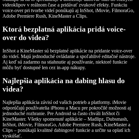
videoklipov v reálnom čase a pridávať zvukové efekty. Funkciu
voice-over pri tvorbe videí ponúkajú aj InShot, iMovie, FilmoraGo,
Adobe Premiere Rush, KineMaster a Clips.
Ktorá bezplatná aplikácia pridá voice-
over do videa?
InShot a KineMaster sú bezplatné aplikácie na pridanie voice-over
do videí. Majú jednoduché ovládanie a spoľahlivé editačné nástroje.
Aj keď sú zadarmo na stiahnutie aj používanie, niektoré funkcie
môžu byť dostupné len cez in-app nákupy.
Najlepšia aplikácia na dabing hlasu do
videa?
Najlepšia aplikácia závisí od vašich potrieb a platformy. iMovie
odporúčajú používatelia iPhonu a Macu pre pokročilé možnosti aj
jednoduché rozhranie. Pre Android sa často chváli InShot či
KineMaster. Všetky spomenuté aplikácie – Madlipz, Dubsmash,
InShot, iMovie, FilmoraGo, Adobe Premiere Rush, KineMaster a
Clips – ponúkajú kvalitné dabingové funkcie a určite sa oplatí ich
vyskúšať.