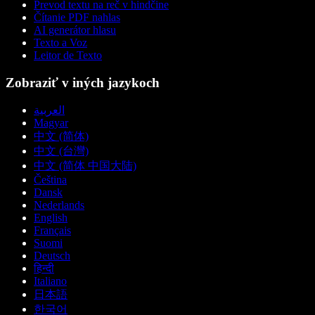
Prevod textu na reč v hindčine
Čítanie PDF nahlas
AI generátor hlasu
Texto a Voz
Leitor de Texto
Zobraziť v iných jazykoch
العربية
Magyar
中文 (简体)
中文 (台灣)
中文 (简体 中国大陆)
Čeština
Dansk
Nederlands
English
Français
Suomi
Deutsch
हिन्दी
Italiano
日本語
한국어