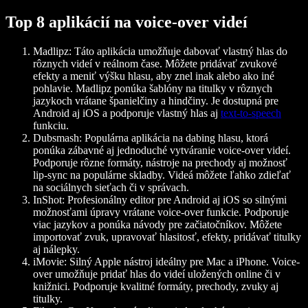
Top 8 aplikácií na voice-over videí
Madlipz
: Táto aplikácia umožňuje dabovať vlastný hlas do
rôznych videí v reálnom čase. Môžete pridávať zvukové
efekty a meniť výšku hlasu, aby znel inak alebo ako iné
pohlavie. Madlipz ponúka šablóny na titulky v rôznych
jazykoch vrátane španielčiny a hindčiny. Je dostupná pre
Android aj iOS a podporuje vlastný hlas aj
text-to-speech
funkciu.
Dubsmash
: Populárna aplikácia na dabing hlasu, ktorá
ponúka zábavné aj jednoduché vytváranie voice-over videí.
Podporuje rôzne formáty, nástroje na prechody aj možnosť
lip-sync na populárne skladby. Videá môžete ľahko zdieľať
na sociálnych sieťach či v správach.
InShot
: Profesionálny editor pre Android aj iOS so silnými
možnosťami úpravy vrátane voice-over funkcie. Podporuje
viac jazykov a ponúka návody pre začiatočníkov. Môžete
importovať zvuk, upravovať hlasitosť, efekty, pridávať titulky
aj nálepky.
iMovie
: Silný Apple nástroj ideálny pre Mac a iPhone. Voice-
over umožňuje pridať hlas do videí uložených online či v
knižnici. Podporuje kvalitné formáty, prechody, zvuky aj
titulky.