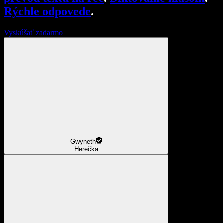
Rýchle odpovede
.
Vyskúšať zadarmo
Gwyneth
Herečka