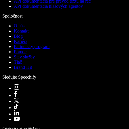
API dokumentácia pre prevod textu na reč
API dokumentácia hlasových agentov
Spoločnosť
O nás
Kontakt
Blog
Kariéra
Partnerský program
Pomoc
Stav služby
Tlač
Brand Kit
Sledujte Speechify