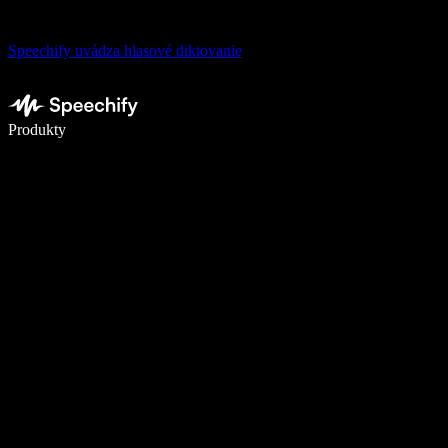
Speechify uvádza hlasové diktovanie
Píšte 5× rýchlejšie pomocou hlasového diktovania
Produkty
Zistiť viac