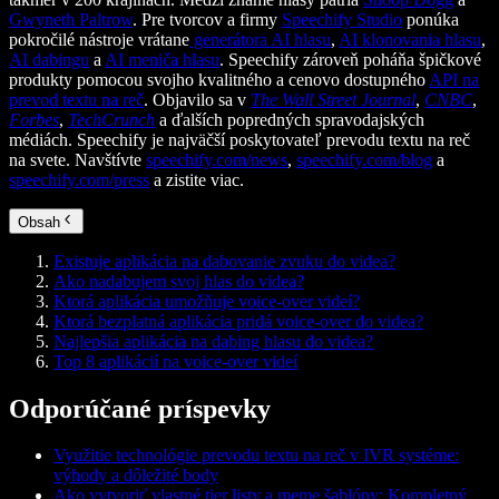
Gwyneth Paltrow
. Pre tvorcov a firmy
Speechify Studio
ponúka
pokročilé nástroje vrátane
generátora AI hlasu
,
AI klonovania hlasu
,
AI dabingu
a
AI meniča hlasu
. Speechify zároveň poháňa špičkové
produkty pomocou svojho kvalitného a cenovo dostupného
API na
prevod textu na reč
. Objavilo sa v
The Wall Street Journal
,
CNBC
,
Forbes
,
TechCrunch
a ďalších popredných spravodajských
médiách. Speechify je najväčší poskytovateľ prevodu textu na reč
na svete. Navštívte
speechify.com/news
,
speechify.com/blog
a
speechify.com/press
a zistite viac.
Obsah
Existuje aplikácia na dabovanie zvuku do videa?
Ako nadabujem svoj hlas do videa?
Ktorá aplikácia umožňuje voice-over videí?
Ktorá bezplatná aplikácia pridá voice-over do videa?
Najlepšia aplikácia na dabing hlasu do videa?
Top 8 aplikácií na voice-over videí
Odporúčané príspevky
Využitie technológie prevodu textu na reč v IVR systéme:
výhody a dôležité body
Ako vytvoriť vlastné tier listy a meme šablóny: Kompletný