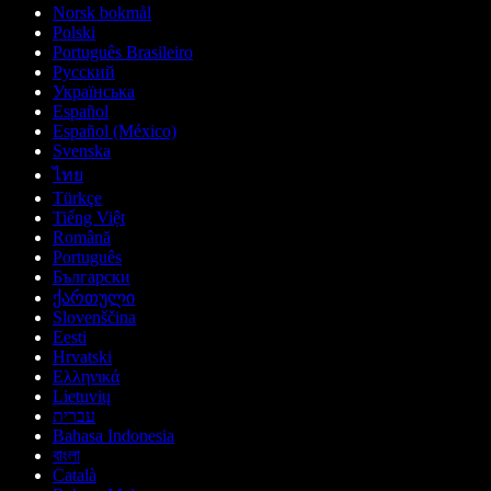
Norsk bokmål
Polski
Português Brasileiro
Русский
Українська
Español
Español (México)
Svenska
ไทย
Türkçe
Tiếng Việt
Română
Português
Български
ქართული
Slovenščina
Eesti
Hrvatski
Ελληνικά
Lietuvių
עברית
Bahasa Indonesia
বাংলা
Català