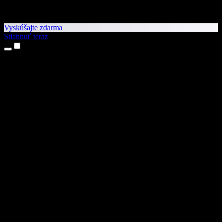
Vyskúšajte zdarma
Stiahnuť teraz
Produkty
Prevod textu na reč
Aplikácie pre iPhone a iPad
Aplikácia pre Android
Rozšírenie pre Chrome
Rozšírenie pre Edge
Webová aplikácia
Aplikácia pre Mac
Aplikácia pre Windows