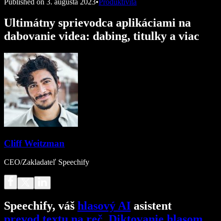
Published on
3. augusta 2023
•
Produktivita
Ultimátny sprievodca aplikáciami na
dabovanie videa: dabing, titulky a viac
Cliff Weitzman
CEO/Zakladateľ Speechify
Speechify, váš
hlasový AI
asistent
prevod textu na reč
.
Diktovanie hlasom
.