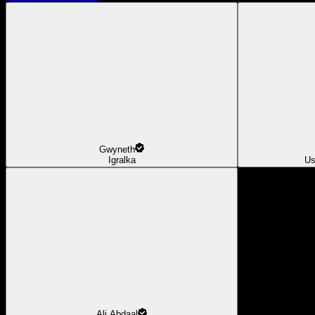
Gwyneth
Igralka
Us
Ali Abdaal