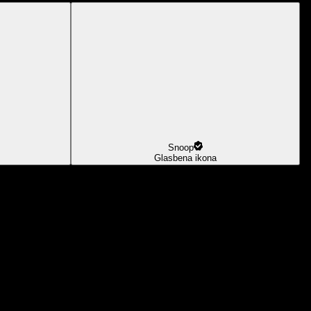
Snoop
Glasbena ikona