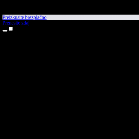
Preizkusite brezplačno
Prenesite zdaj
Izdelki
Pretvorba besedila v govor
Aplikaciji za iPhone in iPad
Aplikacija za Android
Razširitev za Chrome
Razširitev za Edge
Spletna aplikacija
Aplikacija za Mac
Aplikacija za Windows