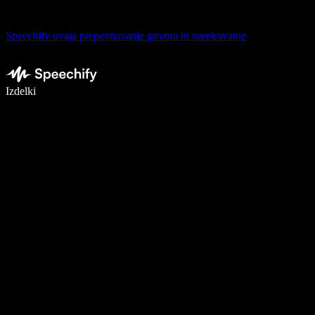
Speechify uvaja prepoznavanje govora in narekovanje
Pišite 5× hitreje z narekovanjem
Izdelki
Več o tem