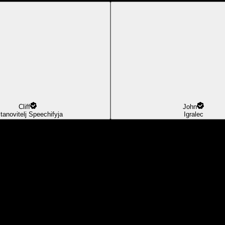
Cliff
John
tanovitelj Speechifyja
Igralec