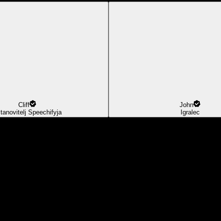
Cliff
John
tanovitelj Speechifyja
Igralec