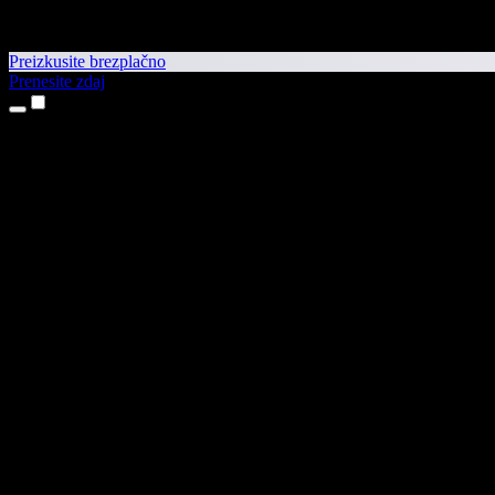
Preizkusite brezplačno
Prenesite zdaj
Izdelki
Pretvorba besedila v govor
Aplikaciji za iPhone in iPad
Aplikacija za Android
Razširitev za Chrome
Razširitev za Edge
Spletna aplikacija
Aplikacija za Mac
Aplikacija za Windows