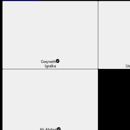
Gwyneth
Igralka
Us
Ali Abdaal