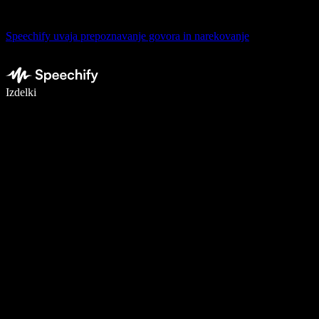
Speechify uvaja prepoznavanje govora in narekovanje
Pišite 5× hitreje z narekovanjem
Izdelki
Več o tem