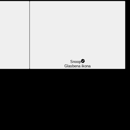
Snoop
Glasbena ikona