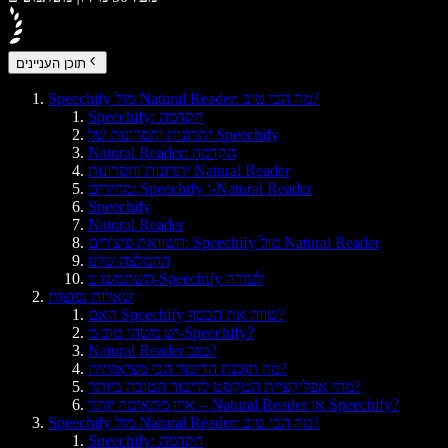
תוכן העניינים
Speechify מול Natural Reader: מה הכי טוב?
Speechify: הקדמה
יתרונות וחסרונות של Speechify
Natural Reader: הקדמה
יתרונות וחסרונות Natural Reader
מחירים: Speechify ו-Natural Reader
Speechify
Natural Reader
השוואת פיצ'רים: Speechify מול Natural Reader
ההמלצה שלנו
השתמשו ב-Speechify לעזרה
שאלות נפוצות
האם Speechify שווה את הכסף?
יש משהו טוב מ-Speechify?
Natural Reader טוב?
מה תוכנת הדיבור הכי מציאותית?
מהי אפליקציית הטקסט לדיבור הטובה ביותר?
איזו מתאימה יותר – Natural Reader או Speechify?
Speechify מול Natural Reader: מה הכי טוב?
Speechify: הקדמה