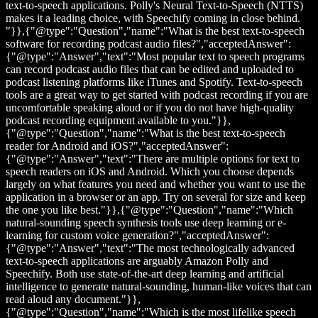
text-to-speech applications. Polly's Neural Text-to-Speech (NTTS)
makes it a leading choice, with Speechify coming in close behind.
"}},{"@type":"Question","name":"What is the best text-to-speech
software for recording podcast audio files?","acceptedAnswer":
{"@type":"Answer","text":"Most popular text to speech programs
can record podcast audio files that can be edited and uploaded to
podcast listening platforms like iTunes and Spotify. Text-to-speech
tools are a great way to get started with podcast recording if you are
uncomfortable speaking aloud or if you do not have high-quality
podcast recording equipment available to you."}},
{"@type":"Question","name":"What is the best text-to-speech
reader for Android and iOS?","acceptedAnswer":
{"@type":"Answer","text":"There are multiple options for text to
speech readers on iOS and Android. Which you choose depends
largely on what features you need and whether you want to use the
application in a browser or an app. Try on several for size and keep
the one you like best."}},{"@type":"Question","name":"Which
natural-sounding speech synthesis tools use deep learning or e-
learning for custom voice generation?","acceptedAnswer":
{"@type":"Answer","text":"The most technologically advanced
text-to-speech applications are arguably Amazon Polly and
Speechify. Both use state-of-the-art deep learning and artificial
intelligence to generate natural-sounding, human-like voices that can
read aloud any document."}},
{"@type":"Question","name":"Which is the most lifelike speech