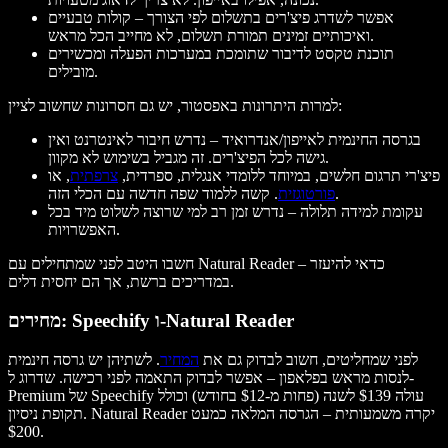
אפשר לשדרג פיצ'רים בתשלום לפי הצורך – קולות טבעיים
ואיכותיים זמינים תמורת תשלום, לא מחייב הכל מראש.
תוכנת טקסט לדיבור שתומכת במערכות הפעלה ומכשירים
מובילים.
למרות היתרונות באפסטור, יש גם חסרונות שחשוב לציין:
בגרסה החינמית לאייפון/אנדרואיד – נדרש חיבור לאינטרנט ואין
גישה לכל הפיצ'רים. זה מגביל בשימוש לא מקוון.
פיצ'רי תרגום חלשים, במיוחד ללומדי אנגלית, ספרדית,
צרפתית
, או
. קשה ללמוד שפה חדשה עם הכלי הזה.
פורטוגזית
עקומת למידה תלולה – נדרש זמן רב למי שרוצה לשלוט מיד בכל
האפשרויות.
חשבו היטב לפני שמתחילים עם Natural Reader – כדאי להיעזר
במדריכים ברשת, אך הם יחסית דלים.
מחירים: Speechify ו-Natural Reader
לפני שמחליטים, חשוב לבדוק גם את
המחיר
. לשתיהן יש גרסה חינמית
לנסות מראש בפלאפון – אפשר לבדוק התאמה לפני רכישה. שדרוג ל-
Premium של Speechify עולה $139 לשנה (פחות מ-$12 בחודש) וכולל
תקופת ניסיון. Natural Reader יקרה משמעותית – הגרסה המלאה כמעט
$200.