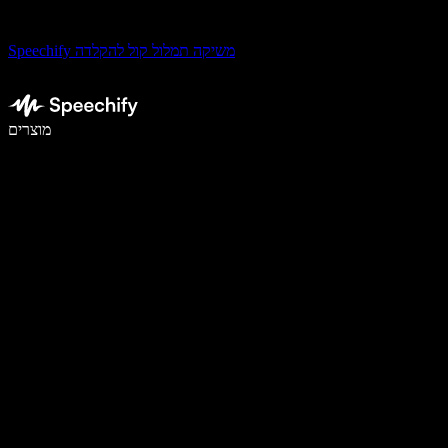
Speechify משיקה תמלול קול להקלדה
לכתוב פי 5 מהר יותר עם הכתבה קולית
מוצרים
למידע נוסף