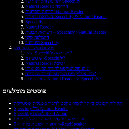
יתרונות וחסרונות של Speechify
Natural Reader: הקדמה
יתרונות וחסרונות Natural Reader
השוואת מחירים: Speechify & Natural Reader
Speechify
Natural Reader
השוואת תכונות – Speechify ו-Natural Reader
ההמלצה שלנו
היעזרו ב-Speechify
שאלות ותשובות נפוצות
האם Speechify משתלמת?
יש טובה מ-Speechify?
Natural Reader טובה?
מהו קול הטקסט לדיבור הכי מציאותי?
מהי אפליקציית הטקסט לדיבור המובילה?
איזה עדיף – Natural Reader או Speechify?
פוסטים מומלצים
הקולות הטובים ביותר לממיר טקסט לדיבור באנגלית אוסטרלית
Speechify מול Natural Reader
Speechify לעומת Read Aloud
ספרי שמע ופסקולי פאנפיקים של הנוקמים
5 החלופות הטובות ביותר ל-ReadSpeaker