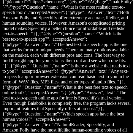
{"@context":"https://schema.org","@type":"FAQPage","mainEntity
[{"@type":"Question","name":"What is the most realistic text-to-
speech tool?","acceptedAnswer":{"@type":"Answer","text":"Both
Amazon Polly and Speechify offer extremely accurate, lifelike, and
human sounding voices. However, Amazon's complicated pricing
model makes Speechify a better choice for affordable and realistic
text-to-speech. "}},{"@type":"Question","name":"Which is the
best text-to-speech app?","acceptedAnswer":
{"@type":"Answer","text":"The best text-to-speech app is the one
that works for your unique needs. There are many options available
on the market, each with different pros and cons. The best way to
find the right app for you is to try them out and see which one fits.
"}},{"@type":"Question","name":"Is there a website that reads text
to you?","acceptedAnswer":{"@type":"Answer","text":"Any text-
to-speech app or browser extension can read basic text to you in the
form of .WAV files, MP3 files, and other types of audio files. "}},
{"@type":"Question","name":"What is the best free text-to-speech
online tool?","acceptedAnswer":{"@type":"Answer","text":"The
best text-to-speech online app for free is Speechify's trial version.
Even though Balabolka is completely free, the program lacks several
important features that Speechify offers at no cost."}},
{"@type":"Question","name":"Which speech apps have the best
human voices?","acceptedAnswer":
{"@type":"Answer","text":"NaturalReader, Speechify, and
Amazon Polly have the most lifelike human-sounding voices of all