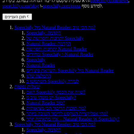
,
speechify.com/news
היא ספקית טקסט לדיבור הגדולה בעולם. בקרו ב-
למידע נוסף.
speechify.com/press
ו-
speechify.com/blog
תוכן העניינים
Speechify מול Natural Reader: מה הכי טוב?
Speechify: הקדמה
יתרונות וחסרונות של Speechify
Natural Reader: הקדמה
יתרונות וחסרונות Natural Reader
מחירים: Speechify ו-Natural Reader
Speechify
Natural Reader
השוואת פיצ'רים: Speechify מול Natural Reader
ההמלצה שלנו
השתמשו ב-Speechify לעזרה
שאלות נפוצות
האם Speechify שווה את הכסף?
יש משהו טוב מ-Speechify?
Natural Reader טוב?
מה תוכנת הדיבור הכי מציאותית?
מהי אפליקציית הטקסט לדיבור הטובה ביותר?
איזו מתאימה יותר – Natural Reader או Speechify?
Speechify מול Natural Reader: מה הכי טוב?
Speechify: הקדמה