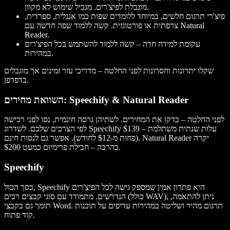
מוגבלת לפיצ'רים. מגביל שימוש לא מקוון.
פיצ'רי תרגום חלשים, במיוחד ללומדים שפות כמו אנגלית, ספרדית,
צרפתית או פורטוגזית. קשה ללמוד שפה חדשה עם Natural
Reader.
עקומת למידה חדה – קשה ללמוד להשתמש בכל הפיצ'רים
במהירות.
שקלו יתרונות וחסרונות לפני החלטה – מדריכי עזר זמינים אך מוגבלים
בדפדפן.
השוואת מחירים: Speechify & Natural Reader
לפני החלטה – בדקו את המחירים. לשתיהן גרסה חינמית, נסו לפני רכישה
לפי הצרכים שלכם. לשדרוג Speechify עלות שנתית משתלמת – $139
(פחות מ-$12 לחודש). אפשר גם לנסות חינם. Natural Reader יקרה
בהרבה – חבילת פרימיום כמעט $200.
Speechify
בסך הכול, Speechify היא פתרון אמין שמספק גישה לכל הפיצ'רים
הנדרשים. מתמודד עם סוגי קבצים רבים (כולל WAV), ניתן להתאמה,
תומך גם בקבצי Word. תרגום מהיר ושליטה במהירות עדיפים על תוכנות
קוד פתוח.