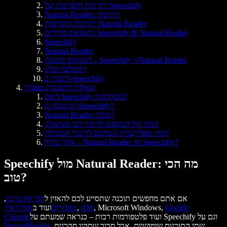
יתרונות וחסרונות של Speechify
Natural Reader: הקדמה
יתרונות וחסרונות Natural Reader
השוואת מחירים: Speechify & Natural Reader
Speechify
Natural Reader
השוואת תכונות – Speechify ו-Natural Reader
ההמלצה שלנו
היעזרו ב-Speechify
שאלות ותשובות נפוצות
האם Speechify משתלמת?
יש טובה מ-Speechify?
Natural Reader טובה?
מהו קול הטקסט לדיבור הכי מציאותי?
מהי אפליקציית הטקסט לדיבור המובילה?
איזה עדיף – Natural Reader או Speechify?
Speechify מול Natural Reader: מה הכי
טוב?
אם אתם מחפשים תוכנה שתסייע לכם להאזין ל
דפי אינטרנט
,
Google
, Microsoft Windows,
iOS
,
מאמרים
ועוד ב
אנדרואיד
ועוד פלטפורמות רבות – כנראה שמעתם על Speechify וגם על
Chrome
. שתי התוכנות שימושיות, אבל סביר שתהיו סקרנים
NaturalReader