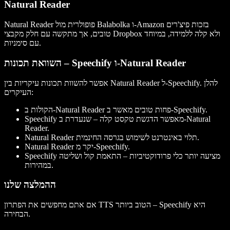
Natural Reader
Natural Reader פופולרית מול Balabolka ו-Amazon בזכות פיצ'רים
טובים, אך מתקשה עם חלק מקבצי Dropbox ולא קלה ללמידה, במיוחד
עם סימניות.
השוואת תכונות – Speechify ו-Natural Reader
אפשר להשוות תכונות עיקריות בין Natural Reader ל-Speechify. להלן
העיקרים:
הקולות ב-Natural Reader פחות טובים מאשר ב-Speechify.
Speechify מאפשר הדגשת טקסט קלה – שנעדרת ב-Natural
Reader.
Natural Reader תלוי באינטרנט לשימוש בגרסה החינמית.
Natural Reader יקר מ-Speechify.
Speechify מציעה יותר כלי פרודוקטיביות – התאמת קול ושליטה
במהירות.
ההמלצה שלנו
אם אתם מחפשים את הפתרון TTS הטוב ביותר – Speechify היא
הבחירה.