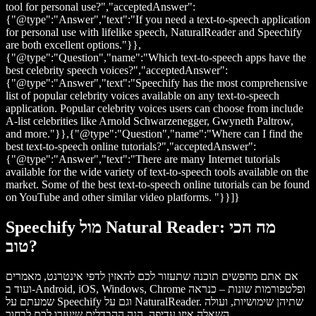
tool for personal use?","acceptedAnswer":
{"@type":"Answer","text":"If you need a text-to-speech application
for personal use with lifelike speech, NaturalReader and Speechify
are both excellent options."}},
{"@type":"Question","name":"Which text-to-speech apps have the
best celebrity speech voices?","acceptedAnswer":
{"@type":"Answer","text":"Speechify has the most comprehensive
list of popular celebrity voices available on any text-to-speech
application. Popular celebrity voices users can choose from include
A-list celebrities like Arnold Schwarzenegger, Gwyneth Paltrow,
and more."}},{"@type":"Question","name":"Where can I find the
best text-to-speech online tutorials?","acceptedAnswer":
{"@type":"Answer","text":"There are many Internet tutorials
available for the wide variety of text-to-speech tools available on the
market. Some of the best text-to-speech online tutorials can be found
on YouTube and other similar video platforms. "}}]}
Speechify מול Natural Reader: מה הכי
טוב?
אם אתם מחפשים תוכנה שתעזור לכם להאזין לדפי אינטרנט, מאמרים
ועוד ב-Android, iOS, Windows, Chrome ופלטפורמות שונות – כנראה
שמעתם על Speechify וגם על NaturalReader. שתיהן שימושיות, ועולה
השאלה איזו עדיפה. הנה ההבדלים שיעזרו לכם לבחור.