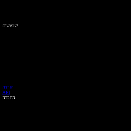
שימושים
הורדה
API
החברה