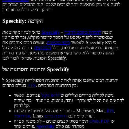
לדעת איזו מהן מתאימה יותר לצרכים שלכם. הנה ההבדלים המרכזיים
ביניהן כדי שתוכלו לבחור נכון.
Speechify: הקדמה
– תוכנה
להמרת טקסט לדיבור
Speechify
כדאי לבחון מקרוב את
שמאפשרת להפוך טקסט על המסך לדיבור מוקלט, וכך לחסוך זמן
ולאפשר
ריבוי משימות
. אנשים רבים אוהבים את Speechify כי היא
מתאימה גם לאנשים עם מוגבלות, כולל
דיסלקציה
. התוכנה מקלה על
האזנה לסיפור ללא קושי בקריאת טקסט על המסך. יש עוד נקודות
חשובות שכדאי לזכור לגבי Speechify.
יתרונות וחסרונות של Speechify
ל-Speechify יתרונות רבים שהפכו אותה לאחת התוכנות הפופולריות
. בין היתרונות המרכזיים:
TTS
בעולם בתחום
גישה לקולות ברורים וצלולים ש
יקראו בקול
עבורכם. אפשר
להתאים את הקול לפי צורך – גובה, עוצמה, טון ועוד – כדי שיהיה
קל להבין.
,
iOS
עובד מעולה על פלטפורמות שונות – Microsoft, Mac,
.
, Linux ועוד. קיימת גם
הרחבת כרום
אנדרואיד
או
PDF
,
ePub
תומך בסוגי קבצים שונים – לא משנה אם זה
מסתדר עם כולם.
Speechify
פורמט אחר,