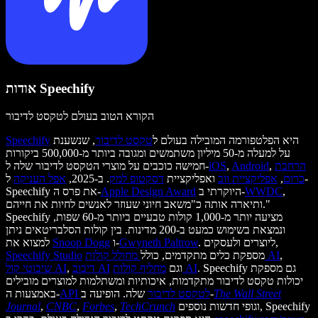
אודות Speechify
הקורא הטוב בעולם לטקסט לדיבור
היא הפלטפורמה המובילה בעולם ל
טקסט לדיבור
, שנשענת
Speechify
על למעלה מ-50 מיליון משתמשים ומגובה ביותר מ-500,000 ביקורות
הרחבת
,
Android
,
iOS
חמישה כוכבים על מוצרי הטקסט לדיבור שלה ל-
כרום
,
אפליקציית ווב
ואפליקציית
דסקטופ למק
. ב-2025,
אפל העניקה
ל-
,
WWDC
היוקרתי ב-
Apple Design Award
Speechify את פרס ה-
ותיארה אותה כ"משאב חיוני שעוזר לאנשים לחיות את חייהם."
Speechify מציעה יותר מ-1,000 קולות טבעיים ביותר מ-60 שפות,
ונמצאת בשימוש כמעט ב-200 מדינות. בין קולות הסלבריטאים ניתן
. ליוצרים ולעסקים,
Gwyneth Paltrow
ו-
Snoop Dogg
למצוא את
,
מחולל קולות AI
מספקת כלים מתקדמים, כולל
Speechify Studio
. Speechify גם מספקת
מחליף קולות AI
וגם
דיבוב AI
,
שיבוטי קול AI
יכולות טקסט לדיבור מתקדמות, איכותיות ומשתלמות למוצרים מובילים
The Wall Street
שלה. הופיעה ב-
API לטקסט לדיבור
באמצעות ה-
וגופי חדשות נוספים, Speechify
TechCrunch
,
Forbes
,
CNBC
,
Journal