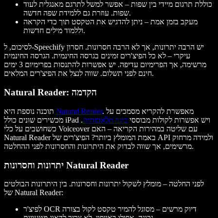
כוללת תרגום מיידי בין שפות – אפשר למשל לתרגם מאנגלית לעוד
שפות. עוזרת גם ללמידת שפה חדשה.
מעקב בזמן אמת – ניתן להדגיש את הטקסט תוך כדי הקראה
וללמוד מילים חדשות.
לסיכום, ל-Speechify יש הרבה יתרונות, אך לא הרבה חסרונות. חסרון
עיקרי – לא כל הפיצ'רים זמינים בגרסה החינמית. הגרסה החינמית
מרשימה, אך הפרימיום עדיפה. יש אפשרות להתנסות בפרימיום 3 ימים
חינם לפני תשלום. שווה לנצל את הפיצ'רים המלאים.
Natural Reader: הקדמה
. מאפשרת להקריא מסמכים על
Natural Reader
תוכנה נוספת היא
מכשירים שונים כולל iPad ויש אפשרות לקולות מבוססי
בינה מלאכותית
.
כשחושבים על כלי Voiceover עם שליטה במהירות הקריאה – האם
Natural Reader באמת המומלץ ביותר? הפיצ'רים של API ולמידה מרחוק
מרשימים, אך שווה לבדוק את היתרונות והחסרונות לפני ההחלטה.
יתרונות וחסרונות Natural Reader
לפני החלטה – מומלץ לשקול יתרונות וחסרונות. בין היתרונות הבולטים
של Natural Reader:
לפיצ'ר OCR דיוק מרשים – מסוגל להמיר טקסט לקול בצורה
נכונה, אפילו באייפון. לא צריך לדאוג מטעויות.