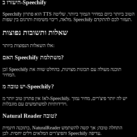
היעזרו ב-Speechify
Speechify הוא פתרון TTS הטוב ביותר כיום במחיר הנמוך ביותר. שליטה
מלאה, ריבוי משימות ותרגום בין שפות. Speechify תעזור לכם להתקדם.
שאלות ותשובות נפוצות
אלו השאלות הנפוצות ביותר:
האם Speechify משתלמת?
כן! Speechify תוכנה מעולה עם תכונות מצוינות, בהחלט שווה את
המחיר.
יש טובה מ-Speechify?
לא! אין פתרון טוב יותר מ-Speechify. יש לה יותר פיצ'רים, מחיר נמוך
וידידותיות למשתמשים עם מוגבלות.
Natural Reader טובה?
כתוכנה חינמית, NaturalReader התחלה טובה; אך קשה להשתמש
והפיצ'רים המלאים דלים יחסית. לכן Speechify עדיפה.