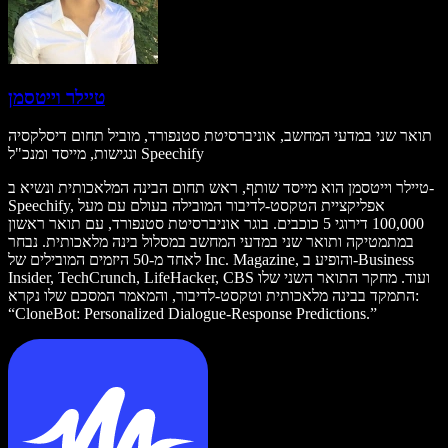
טיילר וייטסמן
תואר שני במדעי המחשב, אוניברסיטת סטנפורד, מוביל תחום דיסלקסיה
ונגישות, מייסד ומנכ"ל Speechify
טיילר וייטסמן הוא מייסד שותף, ראש תחום הבינה המלאכותית ונשיא ב-
Speechify, אפליקציית הטקסט‑לדיבור המובילה בעולם עם מעל
100,000 דירוגי 5 כוכבים. בוגר אוניברסיטת סטנפורד, עם תואר ראשון
במתמטיקה ותואר שני במדעי המחשב במסלול בינה מלאכותית. נבחר
לאחד מ-50 היזמים המובילים של Inc. Magazine, והופיע ב-Business
Insider, TechCrunch, LifeHacker, CBS ועוד. מחקר התואר השני שלו
התמקד בבינה מלאכותית וטקסט‑לדיבור, והמאמר המסכם שלו נקרא:
“CloneBot: Personalized Dialogue-Response Predictions.”