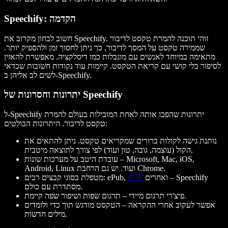
Speechify: הקדמה
חשוב לבחון מקרוב את Speechify. זוהי תוכנה להמרת טקסט לדיבור
שממירה טקסט על המסך לדיבור, כך ניתן לחסוך זמן ולהספיק יותר.
מתאימה במיוחד לאנשים עם מוגבלות כמו דיסלקציה. מאפשרת להאזין
לסיפור בלי קושי עם קריאת הטקסט. קיימות עוד נקודות חשובות שכדאי
לשים לב אליהן ב-Speechify.
יתרונות וחסרונות של Speechify
ל-Speechify יתרונות שהפכו אותה לאחת המובילות בעולם להמרת
טקסט לדיבור. היתרונות הבולטים:
נותנת גישה לקולות ברורים שמקריאים טקסט. ניתן להתאים את
הקול (עוצמה, גובה, טון ועוד) לפי צורך לתוצאה מיטבית.
עובדת היטב על מערכות שונות – Microsoft, Mac, iOS,
Android, Linux ועוד. יש גם הרחבת Chrome.
ואחרים – Speechify
PDF
מטפלת בסוגי קבצים רבים: ePub,
מסתדרת עם כולם.
פיצ'רי תרגום מיידי – תרגום שפות ושיפור שפה קיימת.
אפשר לעקוב אחרי ההקראה – הטקסט מודגש תוך כדי ולומדים
מילים חדשות.