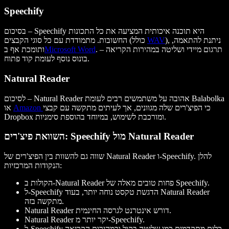
Speechify
בסיכום – Speechify היא תוכנה איכותית המציעה את כל התכונות
), ניתנת להתאמה,
WAV
החשובות. מתמודדת עם כל סוגי הקבצים (כולל
. תרגום מיידי ושליטה במהירות הקריאה –
Microsoft Word
ותומכת אף ב
בונוס נוסף לעומת קוד פתוח.
Natural Reader
לסיכום – Natural Reader אהובה על משתמשים רבים לעומת Balabolka
כי הפיצ'רים שלה מגוונים, אך לעיתים מתקשה עם קבצי
Amazon
או
Dropbox ומורכבת לשימוש, במיוחד בהוספת סימניות.
השוואת פיצ'רים: Speechify מול Natural Reader
שווה גם להשוות בין הפיצ'רים של Natural Reader ו-Speechify. להלן
הנקודות המרכזיות:
הקולות ב-Natural Reader פחות טובים מאלה של Speechify.
ל-Speechify הדגשת טקסט נוחה יותר, בעוד Natural Reader
מתקשה בזה.
Natural Reader דורש אינטרנט לגרסה החינמית.
Natural Reader יקר יותר מ-Speechify.
ל-Speechify כלים מתקדמים כמו שליטה בקול ובמהירות הקריאה.