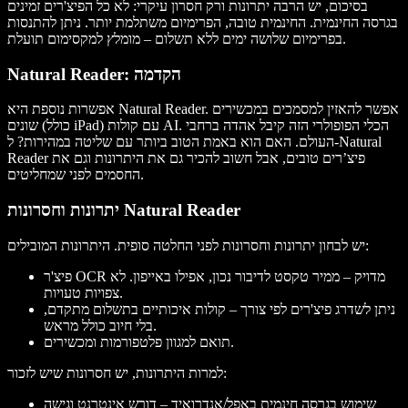
בסיכום, יש הרבה יתרונות ורק חסרון עיקרי: לא כל הפיצ'רים זמינים
בגרסה החינמית. החינמית טובה, הפרימיום משתלמת יותר. ניתן להתנסות
בפרימיום שלושה ימים ללא תשלום – מומלץ למקסימום תועלת.
Natural Reader: הקדמה
אפשרות נוספת היא Natural Reader. אפשר להאזין למסמכים במכשירים
שונים (כולל iPad) עם קולות AI. הכלי הפופולרי הזה קיבל אהדה ברחבי
העולם. האם הוא באמת הטוב ביותר עם שליטה במהירות? ל-Natural
Reader פיצ’רים טובים, אבל חשוב להכיר גם את היתרונות וגם את
החסמים לפני שמחליטים.
יתרונות וחסרונות Natural Reader
יש לבחון יתרונות וחסרונות לפני החלטה סופית. היתרונות המובילים:
פיצ'ר OCR מדויק – ממיר טקסט לדיבור נכון, אפילו באייפון. לא
צפויות טעויות.
ניתן לשדרג פיצ'רים לפי צורך – קולות איכותיים בתשלום מתקדם,
בלי חיוב כולל מראש.
תואם למגוון פלטפורמות ומכשירים.
למרות היתרונות, יש חסרונות שיש לזכור:
שימוש בגרסה חינמית באפל/אנדרואיד – דורש אינטרנט וגישה