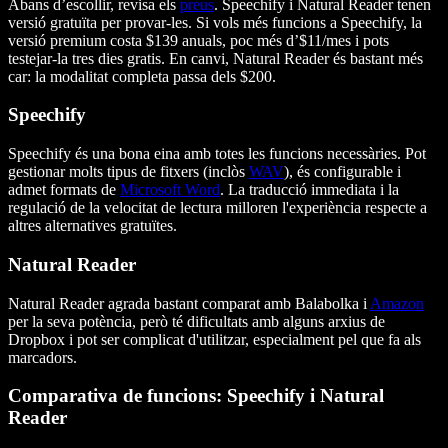
Abans d’escollir, revisa els
preus
. Speechify i Natural Reader tenen
versió gratuïta per provar-les. Si vols més funcions a Speechify, la
versió premium costa $139 anuals, poc més d’$11/mes i pots
testejar-la tres dies gratis. En canvi, Natural Reader és bastant més
car: la modalitat completa passa dels $200.
Speechify
Speechify és una bona eina amb totes les funcions necessàries. Pot
gestionar molts tipus de fitxers (inclòs
WAV
), és configurable i
admet formats de
Microsoft Word
. La traducció immediata i la
regulació de la velocitat de lectura milloren l'experiència respecte a
altres alternatives gratuïtes.
Natural Reader
Natural Reader agrada bastant comparat amb Balabolka i
Amazon
per la seva potència, però té dificultats amb alguns arxius de
Dropbox i pot ser complicat d'utilitzar, especialment pel que fa als
marcadors.
Comparativa de funcions: Speechify i Natural
Reader