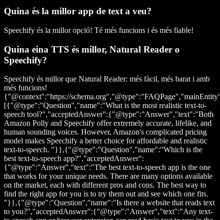
Quina és la millor app de text a veu?
Speechify és la millor opció! Té més funcions i és més fiable!
Quina eina TTS és millor, Natural Reader o
Speechify?
Speechify és millor que Natural Reader: més fàcil, més barat i amb
més funcions!
{"@context":"https://schema.org","@type":"FAQPage","mainEntity
[{"@type":"Question","name":"What is the most realistic text-to-
speech tool?","acceptedAnswer":{"@type":"Answer","text":"Both
Amazon Polly and Speechify offer extremely accurate, lifelike, and
human sounding voices. However, Amazon's complicated pricing
model makes Speechify a better choice for affordable and realistic
text-to-speech. "}},{"@type":"Question","name":"Which is the
best text-to-speech app?","acceptedAnswer":
{"@type":"Answer","text":"The best text-to-speech app is the one
that works for your unique needs. There are many options available
on the market, each with different pros and cons. The best way to
find the right app for you is to try them out and see which one fits.
"}},{"@type":"Question","name":"Is there a website that reads text
to you?","acceptedAnswer":{"@type":"Answer","text":"Any text-