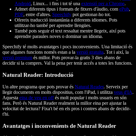
Android
, Linux... i fins i tot té una
extensió per a Chrome
.
Admet diferents tipus i formats de fitxers d'àudio, com
ePub
,
PDF
, entre d'altres.
Speechify
pot gestionar-ho tot.
Ofereix traducció instantània a diferents idiomes. Pots
utilitzar-ho també per aprendre llengües.
També pots seguir el text ressaltat mentre llegeix, així pots
aprendre paraules noves o dominar un idioma.
Speechify té molts avantatges i pocs inconvenients. Una limitació és
que algunes funcions només estan a la
versió gratuïta
. Tot i així, la
versió premium
és millor. Pots provar-la gratis 3 dies abans de
decidir si la compres. Val la pena per tenir accés a totes les funcions.
Natural Reader: Introducció
Un altre programa que pots provar és
Natural Reader
. Serveix per
llegir documents en molts dispositius, com l'iPad, i utilitza
veus d'IA
.
Aquesta
eina de veu en off
és molt popular i molts usuaris en són
fans. Però és Natural Reader realment la millor eina per ajustar la
velocitat de lectura? Fixa't bé en els pros i contres abans de decidir-
t'hi.
Avantatges i inconvenients de Natural Reader