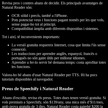
Revisa pros i contres abans de decidir. Els principals avantatges de
Natural Reader són:
OCR sòlid i precís, també a l'iPhone.
Pots potenciar veus i funcions pagant només per les que vols,
sense pagar-ho tot al principi.
Compatibilitat àmplia amb diferents dispositius i sistemes.
Tot i així, té inconvenients importants:
La versió gratuïta requereix Internet, cosa que limita l'ús sense
connexió.
Les traduccions per aprendre anglès, espanyol, francès o
portuguès no són gaire útils per millorar idiomes.
Aprendre a fer-lo servir bé demana temps: costa aprofitar totes
les funcions.
Valora-ho bé abans d'usar Natural Reader per TTS. Hi ha pocs
tutorials disponibles al navegador.
Preus de Speechify i Natural Reader
Abans d'escollir, revisa els preus. Totes dues tenen versió gratuïta. Si
vols premium a Speechify, són $139/any, una mica més d’$11/mes,
amb prova gratuïta de 3 dies. Natural Reader costa gairebé $200 la