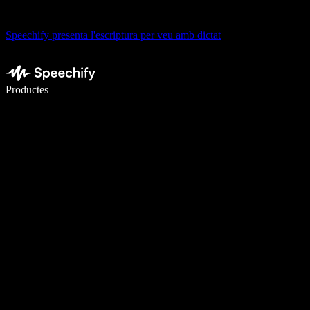
Speechify presenta l'escriptura per veu amb dictat
Escriu 5× més ràpid amb la veu
Productes
Més informació