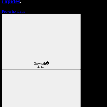
ràpides
.
Prova-ho gratis
Gwyneth
Actriu