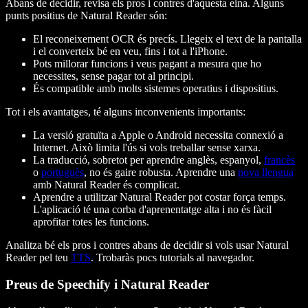
Abans de decidir, revisa els pros i contres d'aquesta eina. Alguns
punts positius de Natural Reader són:
El reconeixement OCR és precís. Llegeix el text de la pantalla
i el converteix bé en veu, fins i tot a l'iPhone.
Pots millorar funcions i veus pagant a mesura que ho
necessites, sense pagar tot al principi.
És compatible amb molts sistemes operatius i dispositius.
Tot i els avantatges, té alguns inconvenients importants:
La versió gratuïta a Apple o Android necessita connexió a
Internet. Això limita l'ús si vols treballar sense xarxa.
La traducció, sobretot per aprendre anglès, espanyol,
francès
o
portuguès
, no és gaire robusta. Aprendre una
nova llengua
amb Natural Reader és complicat.
Aprendre a utilitzar Natural Reader pot costar força temps.
L'aplicació té una corba d'aprenentatge alta i no és fàcil
aprofitar totes les funcions.
Analitza bé els pros i contres abans de decidir si vols usar Natural
Reader pel teu
TTS
. Trobaràs pocs tutorials al navegador.
Preus de Speechify i Natural Reader