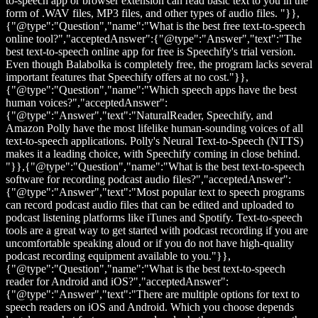
to-speech app or browser extension can read basic text to you in the
form of .WAV files, MP3 files, and other types of audio files. "}},
{"@type":"Question","name":"What is the best free text-to-speech
online tool?","acceptedAnswer":{"@type":"Answer","text":"The
best text-to-speech online app for free is Speechify's trial version.
Even though Balabolka is completely free, the program lacks several
important features that Speechify offers at no cost."}},
{"@type":"Question","name":"Which speech apps have the best
human voices?","acceptedAnswer":
{"@type":"Answer","text":"NaturalReader, Speechify, and
Amazon Polly have the most lifelike human-sounding voices of all
text-to-speech applications. Polly's Neural Text-to-Speech (NTTS)
makes it a leading choice, with Speechify coming in close behind.
"}},{"@type":"Question","name":"What is the best text-to-speech
software for recording podcast audio files?","acceptedAnswer":
{"@type":"Answer","text":"Most popular text to speech programs
can record podcast audio files that can be edited and uploaded to
podcast listening platforms like iTunes and Spotify. Text-to-speech
tools are a great way to get started with podcast recording if you are
uncomfortable speaking aloud or if you do not have high-quality
podcast recording equipment available to you."}},
{"@type":"Question","name":"What is the best text-to-speech
reader for Android and iOS?","acceptedAnswer":
{"@type":"Answer","text":"There are multiple options for text to
speech readers on iOS and Android. Which you choose depends