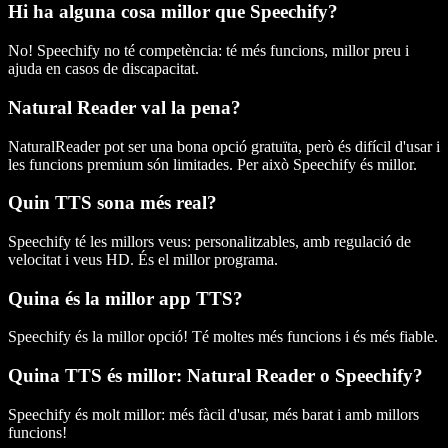
Hi ha alguna cosa millor que Speechify?
No! Speechify no té competència: té més funcions, millor preu i
ajuda en casos de discapacitat.
Natural Reader val la pena?
NaturalReader pot ser una bona opció gratuïta, però és difícil d'usar i
les funcions premium són limitades. Per això Speechify és millor.
Quin TTS sona més real?
Speechify té les millors veus: personalitzables, amb regulació de
velocitat i veus HD. És el millor programa.
Quina és la millor app TTS?
Speechify és la millor opció! Té moltes més funcions i és més fiable.
Quina TTS és millor: Natural Reader o Speechify?
Speechify és molt millor: més fàcil d'usar, més barat i amb millors
funcions!