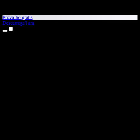
Prova-ho gratis
Descarrega'l ara
Productes
Text a veu
Aplicacions per a iPhone i iPad
Aplicació per a Android
Extensió per al Chrome
Extensió per a l'Edge
Aplicació web
Aplicació per al Mac
Aplicació per al Windows