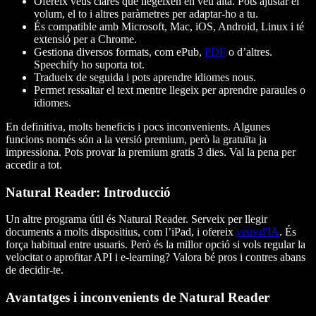
Ofereix veus clares que llegeixen en veu alta. Pots ajustar el
volum, el to i altres paràmetres per adaptar-ho a tu.
És compatible amb Microsoft, Mac, iOS, Android, Linux i té
extensió per a Chrome.
Gestiona diversos formats, com ePub,
PDF
o d’altres.
Speechify ho suporta tot.
Tradueix de seguida i pots aprendre idiomes nous.
Permet ressaltar el text mentre llegeix per aprendre paraules o
idiomes.
En definitiva, molts beneficis i pocs inconvenients. Algunes
funcions només són a la versió premium, però la gratuïta ja
impressiona. Pots provar la premium gratis 3 dies. Val la pena per
accedir a tot.
Natural Reader: Introducció
Un altre programa útil és Natural Reader. Serveix per llegir
documents a molts dispositius, com l’iPad, i ofereix
veus d'IA
. És
força habitual entre usuaris. Però és la millor opció si vols regular la
velocitat o aprofitar API i e-learning? Valora bé pros i contres abans
de decidir-te.
Avantatges i inconvenients de Natural Reader