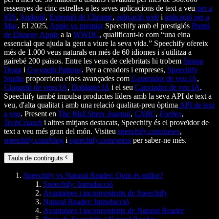
ressenyes de cinc estrelles a les seves aplicacions de text a veu
per a
iOS
,
Android
,
Extensió de Chrome
,
aplicació web
i
aplicació per a
Mac
. El 2025,
Apple va premiar
Speechify amb el prestigiós
Premi
de Disseny Apple
a la
WWDC
, qualificant-lo com “una eina
essencial que ajuda la gent a viure la seva vida.” Speechify ofereix
més de 1.000 veus naturals en més de 60 idiomes i s'utilitza a
gairebé 200 països. Entre les veus de celebritats hi trobem
Snoop
Dogg
i
Gwyneth Paltrow
. Per a creadors i empreses,
Speechify
Studio
proporciona eines avançades com
Generador de veu IA
,
Clonació de veus IA
,
Doblatge IA
i el seu
Canviador de veu IA
.
Speechify també impulsa productes líders amb la seva API de text a
veu, d'alta qualitat i amb una relació qualitat-preu òptima
API de text
a veu
. Present en
The Wall Street Journal
,
CNBC
,
Forbes
,
TechCrunch
i altres mitjans destacats, Speechify és el proveïdor de
text a veu més gran del món. Visiteu
speechify.com/news
,
speechify.com/blog
i
speechify.com/press
per saber-ne més.
Taula de continguts
Speechify vs Natural Reader: Quin és millor?
Speechify: Introducció
Avantatges i inconvenients de Speechify
Natural Reader: Introducció
Avantatges i inconvenients de Natural Reader