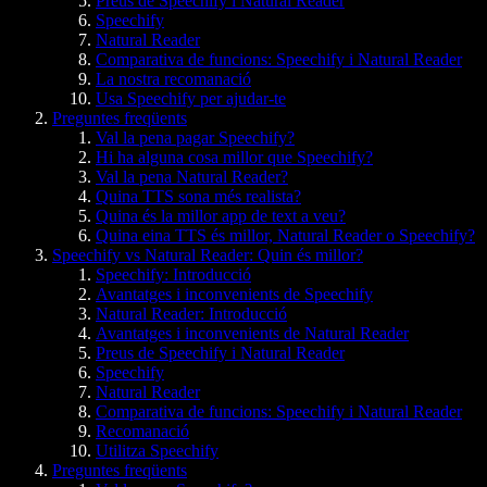
Preus de Speechify i Natural Reader
Speechify
Natural Reader
Comparativa de funcions: Speechify i Natural Reader
La nostra recomanació
Usa Speechify per ajudar-te
Preguntes freqüents
Val la pena pagar Speechify?
Hi ha alguna cosa millor que Speechify?
Val la pena Natural Reader?
Quina TTS sona més realista?
Quina és la millor app de text a veu?
Quina eina TTS és millor, Natural Reader o Speechify?
Speechify vs Natural Reader: Quin és millor?
Speechify: Introducció
Avantatges i inconvenients de Speechify
Natural Reader: Introducció
Avantatges i inconvenients de Natural Reader
Preus de Speechify i Natural Reader
Speechify
Natural Reader
Comparativa de funcions: Speechify i Natural Reader
Recomanació
Utilitza Speechify
Preguntes freqüents