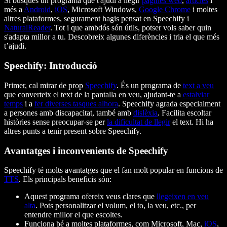
Si busques un programa que t'ajudi a llegir
pàgines web
,
articles
i
més a
Android
,
iOS
, Microsoft Windows,
Google Chrome
i moltes
altres plataformes, segurament hagis pensat en Speechify i
NaturalReader
. Tot i que ambdós són útils, potser vols saber quin
s'adapta millor a tu. Descobreix algunes diferències i tria el que més
t’ajudi.
Speechify: Introducció
Primer, cal mirar de prop
Speechify
. És un programa de
text a veu
que converteix el text de la pantalla en veu, ajudant-te a
estalviar
temps
i a
fer diverses tasques alhora
. Speechify agrada especialment
a persones amb discapacitat, també amb
dislèxia
. Facilita escoltar
històries sense preocupar-se per
la dificultat de llegir
el text. Hi ha
altres punts a tenir present sobre Speechify.
Avantatges i inconvenients de Speechify
Speechify té molts avantatges que el fan molt popular en funcions de
TTS
. Els principals beneficis són:
Aquest programa ofereix veus clares que
llegeixen en veu
alta
. Pots personalitzar el volum, el to, la veu, etc., per
entendre millor el que escoltes.
Funciona bé a moltes plataformes, com Microsoft, Mac,
iOS
,