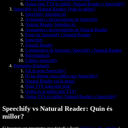
Quina eina TTS és millor, Natural Reader o Speechify?
Speechify vs Natural Reader: Quin és millor?
Speechify: Introducció
Avantatges i inconvenients de Speechify
Natural Reader: Introducció
Avantatges i inconvenients de Natural Reader
Preus de Speechify i Natural Reader
Speechify
Natural Reader
Comparativa de funcions: Speechify i Natural Reader
Recomanació
Utilitza Speechify
Preguntes freqüents
Val la pena Speechify?
Hi ha alguna cosa millor que Speechify?
Natural Reader val la pena?
Quin TTS sona més real?
Quina és la millor app TTS?
Quina TTS és millor: Natural Reader o Speechify?
Speechify vs Natural Reader: Quin és
millor?