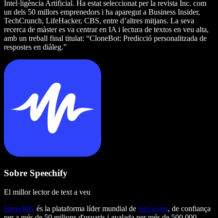
Intel·ligència Artificial. Ha estat seleccionat per la revista Inc. com
un dels 50 millors emprenedors i ha aparegut a Business Insider,
TechCrunch, LifeHacker, CBS, entre d’altres mitjans. La seva
recerca de màster es va centrar en IA i lectura de textos en veu alta,
amb un treball final titulat: “CloneBot: Predicció personalitzada de
respostes en diàleg.”
Sobre Speechify
El millor lector de text a veu
Speechify
és la plataforma líder mundial de
text a veu
, de confiança
per a més de 50 milions d'usuaris i avalada per més de 500.000