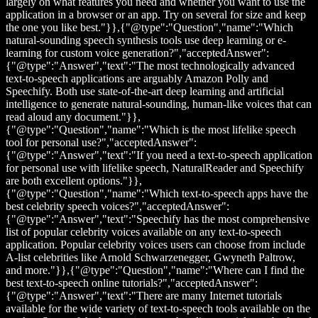
largely on what features you need and whether you want to use the
application in a browser or an app. Try on several for size and keep
the one you like best."}},{"@type":"Question","name":"Which
natural-sounding speech synthesis tools use deep learning or e-
learning for custom voice generation?","acceptedAnswer":
{"@type":"Answer","text":"The most technologically advanced
text-to-speech applications are arguably Amazon Polly and
Speechify. Both use state-of-the-art deep learning and artificial
intelligence to generate natural-sounding, human-like voices that can
read aloud any document."}},
{"@type":"Question","name":"Which is the most lifelike speech
tool for personal use?","acceptedAnswer":
{"@type":"Answer","text":"If you need a text-to-speech application
for personal use with lifelike speech, NaturalReader and Speechify
are both excellent options."}},
{"@type":"Question","name":"Which text-to-speech apps have the
best celebrity speech voices?","acceptedAnswer":
{"@type":"Answer","text":"Speechify has the most comprehensive
list of popular celebrity voices available on any text-to-speech
application. Popular celebrity voices users can choose from include
A-list celebrities like Arnold Schwarzenegger, Gwyneth Paltrow,
and more."}},{"@type":"Question","name":"Where can I find the
best text-to-speech online tutorials?","acceptedAnswer":
{"@type":"Answer","text":"There are many Internet tutorials
available for the wide variety of text-to-speech tools available on the