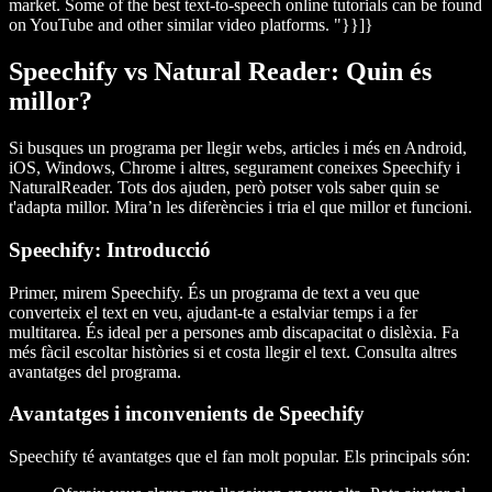
market. Some of the best text-to-speech online tutorials can be found
on YouTube and other similar video platforms. "}}]}
Speechify vs Natural Reader: Quin és
millor?
Si busques un programa per llegir webs, articles i més en Android,
iOS, Windows, Chrome i altres, segurament coneixes Speechify i
NaturalReader. Tots dos ajuden, però potser vols saber quin se
t'adapta millor. Mira’n les diferències i tria el que millor et funcioni.
Speechify: Introducció
Primer, mirem Speechify. És un programa de text a veu que
converteix el text en veu, ajudant-te a estalviar temps i a fer
multitarea. És ideal per a persones amb discapacitat o dislèxia. Fa
més fàcil escoltar històries si et costa llegir el text. Consulta altres
avantatges del programa.
Avantatges i inconvenients de Speechify
Speechify té avantatges que el fan molt popular. Els principals són: