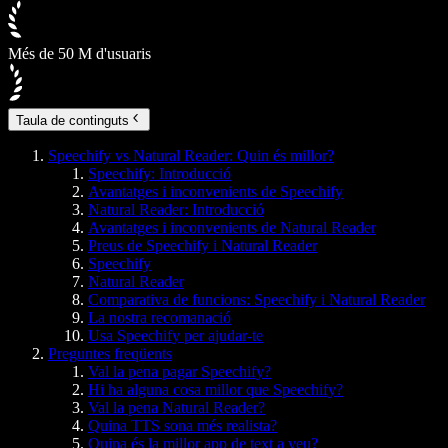
Més de 50 M d'usuaris
Taula de continguts
Speechify vs Natural Reader: Quin és millor?
Speechify: Introducció
Avantatges i inconvenients de Speechify
Natural Reader: Introducció
Avantatges i inconvenients de Natural Reader
Preus de Speechify i Natural Reader
Speechify
Natural Reader
Comparativa de funcions: Speechify i Natural Reader
La nostra recomanació
Usa Speechify per ajudar-te
Preguntes freqüents
Val la pena pagar Speechify?
Hi ha alguna cosa millor que Speechify?
Val la pena Natural Reader?
Quina TTS sona més realista?
Quina és la millor app de text a veu?