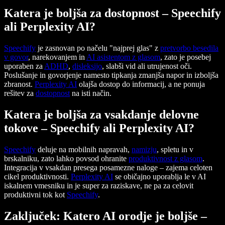
Katera je boljša za dostopnost – Speechify
ali Perplexity AI?
Speechify
je zasnovan po načelu "najprej glas" z
pretvorbo besedila
v govor
, narekovanjem in
AI asistentom z glasom
, zato je posebej
uporaben za
ADHD
,
disleksijo
, slabši vid ali utrujenost oči.
Poslušanje in govorjenje namesto tipkanja zmanjša napor in izboljša
zbranost.
Perplexity AI
olajša dostop do informacij, a ne ponuja
rešitev za
dostopnost
na isti način.
Katera je boljša za vsakdanje delovne
tokove – Speechify ali Perplexity AI?
Speechify
deluje na mobilnih napravah,
namizju
, spletu in v
brskalniku, zato lahko povsod ohranite
produktivnost z glasom
.
Integracija v vsakdan presega posamezne naloge – zajema celoten
cikel produktivnosti.
Perplexity AI
se običajno uporablja le v AI
iskalnem vmesniku in je super za raziskave, ne pa za celovit
produktivni tok kot
Speechify
.
Zaključek: Katero AI orodje je boljše –