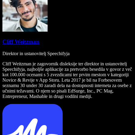
Cliff Weitzman
Direktor in ustanovitelj Speechifyja
Cliff Weitzman je zagovornik disleksije ter direktor in ustanovitelj
Speechifyja, najboljše aplikacije za pretvorbo besedila v govor z več
kot 100.000 ocenami s 5 zvezdicami ter prvim mestom v kategoriji
Novice & Revije v App Storu. Leta 2017 je bil na Forbesovem
seznamu 30 under 30 zaradi dela na dostopnosti interneta za osebe z
učnimi težavami. O njem so pisali EdSurge, Inc., PC Mag,
Entrepreneur, Mashable in drugi vodilni mediji.