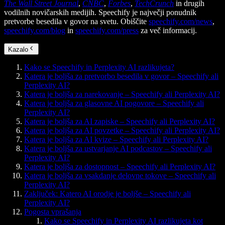
The Wall Street Journal
,
CNBC
,
Forbes
,
TechCrunch
in drugih
vodilnih novičarskih medijih. Speechify je največji ponudnik
pretvorbe besedila v govor na svetu. Obiščite
speechify.com/news
,
speechify.com/blog
in
speechify.com/press
za več informacij.
Kazalo
Kako se Speechify in Perplexity AI razlikujeta?
Katera je boljša za pretvorbo besedila v govor – Speechify ali
Perplexity AI?
Katera je boljša za narekovanje – Speechify ali Perplexity AI?
Katera je boljša za glasovne AI pogovore – Speechify ali
Perplexity AI?
Katera je boljša za AI zapiske – Speechify ali Perplexity AI?
Katera je boljša za AI povzetke – Speechify ali Perplexity AI?
Katera je boljša za AI kvize – Speechify ali Perplexity AI?
Katera je boljša za ustvarjanje AI podcastov – Speechify ali
Perplexity AI?
Katera je boljša za dostopnost – Speechify ali Perplexity AI?
Katera je boljša za vsakdanje delovne tokove – Speechify ali
Perplexity AI?
Zaključek: Katero AI orodje je boljše – Speechify ali
Perplexity AI?
Pogosta vprašanja
Kako se Speechify in Perplexity AI razlikujeta kot