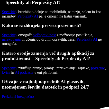
– Speechify ali Perplexity AI?
Speechify
brezhibno deluje na mobilnikih, namizju, spletu in kot
razširitev,
Perplexity AI
pa je omejen na lastni vmesnik.
Kako se razlikujeta pri večopravilnosti?
Speechify
omogoča
večopravilnost
z možnostjo poslušanja,
narekovanja
in učenja ob drugih opravilih, česar
Perplexity AI
ne
omogoča.
Katero orodje zamenja več drugih aplikacij za
produktivnost – Speechify ali Perplexity AI?
Speechify
združuje branje, pisanje, raziskovanje, zapiske,
povzetke
,
kvize
in
AI podcaste
v eni platformi.
Uživajte v najbolj naprednih AI glasovih,
neomejenem številu datotek in podpori 24/7
Preizkusi brezplačno