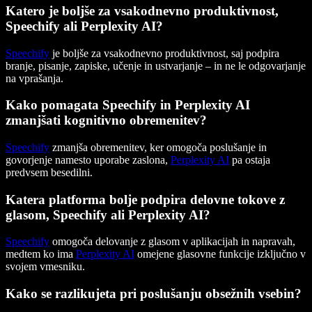
Katero je boljše za vsakodnevno produktivnost,
Speechify ali Perplexity AI?
Speechify
je boljše za vsakodnevno produktivnost, saj podpira
branje, pisanje, zapiske, učenje in ustvarjanje – in ne le odgovarjanje
na vprašanja.
Kako pomagata Speechify in Perplexity AI
zmanjšati kognitivno obremenitev?
Speechify
zmanjša obremenitev, ker omogoča poslušanje in
govorjenje namesto uporabe zaslona,
Perplexity AI
pa ostaja
predvsem besedilni.
Katera platforma bolje podpira delovne tokove z
glasom, Speechify ali Perplexity AI?
Speechify
omogoča delovanje z glasom v aplikacijah in napravah,
medtem ko ima
Perplexity AI
omejene glasovne funkcije izključno v
svojem vmesniku.
Kako se razlikujeta pri poslušanju obsežnih vsebin?