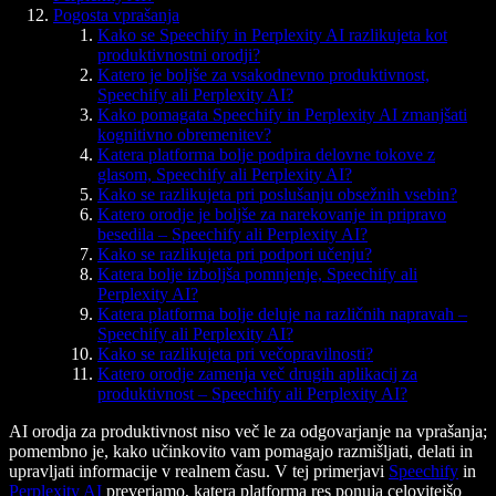
Pogosta vprašanja
Kako se Speechify in Perplexity AI razlikujeta kot
produktivnostni orodji?
Katero je boljše za vsakodnevno produktivnost,
Speechify ali Perplexity AI?
Kako pomagata Speechify in Perplexity AI zmanjšati
kognitivno obremenitev?
Katera platforma bolje podpira delovne tokove z
glasom, Speechify ali Perplexity AI?
Kako se razlikujeta pri poslušanju obsežnih vsebin?
Katero orodje je boljše za narekovanje in pripravo
besedila – Speechify ali Perplexity AI?
Kako se razlikujeta pri podpori učenju?
Katera bolje izboljša pomnjenje, Speechify ali
Perplexity AI?
Katera platforma bolje deluje na različnih napravah –
Speechify ali Perplexity AI?
Kako se razlikujeta pri večopravilnosti?
Katero orodje zamenja več drugih aplikacij za
produktivnost – Speechify ali Perplexity AI?
AI orodja za produktivnost niso več le za odgovarjanje na vprašanja;
pomembno je, kako učinkovito vam pomagajo razmišljati, delati in
upravljati informacije v realnem času. V tej primerjavi
Speechify
in
Perplexity AI
preverjamo, katera platforma res ponuja celovitejšo