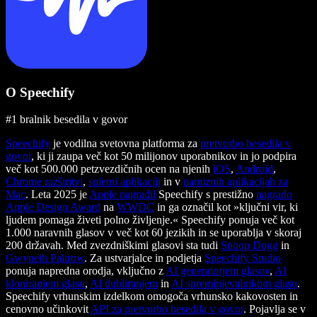
O Speechify
#1 bralnik besedila v govor
Speechify
je vodilna svetovna platforma za
pretvorbo besedila v
govor
, ki ji zaupa več kot 50 milijonov uporabnikov in jo podpira
več kot 500.000 petzvezdičnih ocen na njenih
iOS
,
Android
,
Chrome razširitvi
,
spletni aplikaciji
in v
namiznih aplikacijah za
Mac
. Leta 2025 je
Apple nagradil
Speechify s prestižno
nagrado
Apple Design Award
na
WWDC
in ga označil kot »ključni vir, ki
ljudem pomaga živeti polno življenje.« Speechify ponuja več kot
1.000 naravnih glasov v več kot 60 jezikih in se uporablja v skoraj
200 državah. Med zvezdniškimi glasovi sta tudi
Snoop Dogg
in
Gwyneth Paltrow
. Za ustvarjalce in podjetja
Speechify Studio
ponuja napredna orodja, vključno z
AI generatorjem glasov
,
AI
kloniranjem glasu
,
AI dubliranjem
in
AI spreminjevalnikom glasu
.
Speechify vrhunskim izdelkom omogoča vrhunsko kakovosten in
cenovno učinkovit
API za pretvorbo besedila v govor
. Pojavlja se v