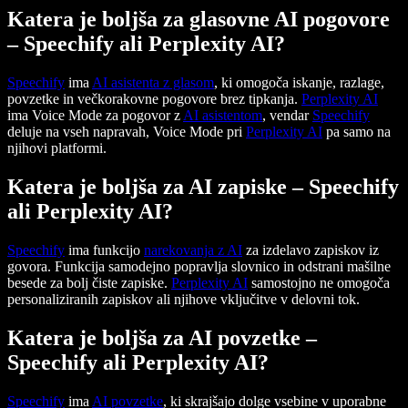
Katera je boljša za glasovne AI pogovore
– Speechify ali Perplexity AI?
Speechify
ima
AI asistenta z glasom
, ki omogoča iskanje, razlage,
povzetke in večkorakovne pogovore brez tipkanja.
Perplexity AI
ima Voice Mode za pogovor z
AI asistentom
, vendar
Speechify
deluje na vseh napravah, Voice Mode pri
Perplexity AI
pa samo na
njihovi platformi.
Katera je boljša za AI zapiske – Speechify
ali Perplexity AI?
Speechify
ima funkcijo
narekovanja z AI
za izdelavo zapiskov iz
govora. Funkcija samodejno popravlja slovnico in odstrani mašilne
besede za bolj čiste zapiske.
Perplexity AI
samostojno ne omogoča
personaliziranih zapiskov ali njihove vključitve v delovni tok.
Katera je boljša za AI povzetke –
Speechify ali Perplexity AI?
Speechify
ima
AI povzetke
, ki skrajšajo dolge vsebine v uporabne