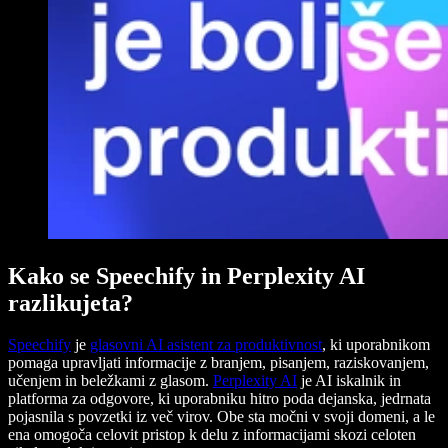
Kako se Speechify in Perplexity AI
razlikujeta?
Speechify
je
glasovni AI asistent za produktivnost
, ki uporabnikom
pomaga upravljati informacije z branjem, pisanjem, raziskovanjem,
učenjem in beležkami z glasom.
Perplexity AI
je AI iskalnik in
platforma za odgovore, ki uporabniku hitro poda dejanska, jedrnata
pojasnila s povzetki iz več virov. Obe sta močni v svoji domeni, a le
ena omogoča celovit pristop k delu z informacijami skozi celoten