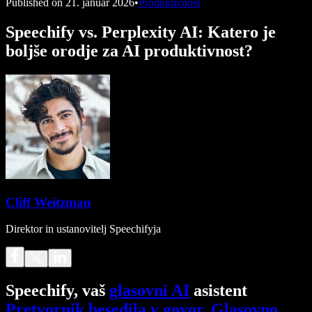
Published on
21. januar 2026
•
Produktivnost
Speechify vs. Perplexity AI: Katero je
boljše orodje za AI produktivnost?
Cliff Weitzman
Direktor in ustanovitelj Speechifyja
Speechify, vaš
glasovni AI
asistent
Pretvornik besedila v govor
.
Glasovno