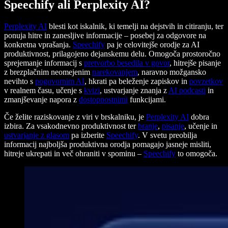
Speechify ali Perplexity AI?
Perplexity AI
blesti kot iskalnik, ki temelji na dejstvih in citiranju, ter
ponuja hitre in zanesljive informacije – posebej za odgovore na
konkretna vprašanja.
Speechify
pa je celovitejše orodje za AI
produktivnost, prilagojeno dejanskemu delu. Omogoča prostoročno
sprejemanje informacij s
pretvorbo besedila v govor
, hitrejše pisanje
z brezplačnim neomejenim
narekovanjem
, naravno možgansko
nevihto s
pogovornim AI
, hkrati pa beleženje zapiskov in
povzetkov
v realnem času, učenje s
kvizi
, ustvarjanje znanja z
AI podcasti
in
zmanjševanje napora z
dostopnostnimi
funkcijami.
Če želite raziskovanje z viri v brskalniku, je
Perplexity AI
dobra
izbira. Za vsakodnevno produktivnost ter
branje
,
pisanje
, učenje in
ustvarjanje z glasom
pa izberite
Speechify
. V svetu preobilja
informacij najboljša produktivna orodja pomagajo jasneje misliti,
hitreje ukrepati in več ohraniti v spominu –
Speechify
to omogoča.