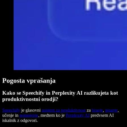
Pogosta vprašanja
Kako se Speechify in Perplexity AI razlikujeta kot
produktivnostni orodji?
Speechify
je glasovni
asistent za produktivnost
za
branje
,
pisanje
,
učenje in
pomnjenje
, medtem ko je
Perplexity AI
predvsem AI
iskalnik z odgovori.