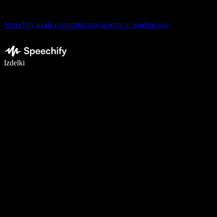
Speechify uvaja prepoznavanje govora in narekovanje
Pišite 5× hitreje z narekovanjem
Izdelki
Več o tem