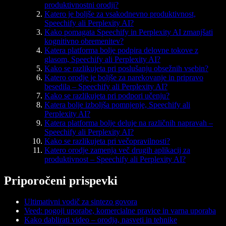
produktivnostni orodji?
Katero je boljše za vsakodnevno produktivnost,
Speechify ali Perplexity AI?
Kako pomagata Speechify in Perplexity AI zmanjšati
kognitivno obremenitev?
Katera platforma bolje podpira delovne tokove z
glasom, Speechify ali Perplexity AI?
Kako se razlikujeta pri poslušanju obsežnih vsebin?
Katero orodje je boljše za narekovanje in pripravo
besedila – Speechify ali Perplexity AI?
Kako se razlikujeta pri podpori učenju?
Katera bolje izboljša pomnjenje, Speechify ali
Perplexity AI?
Katera platforma bolje deluje na različnih napravah –
Speechify ali Perplexity AI?
Kako se razlikujeta pri večopravilnosti?
Katero orodje zamenja več drugih aplikacij za
produktivnost – Speechify ali Perplexity AI?
Priporočeni prispevki
Ultimativni vodič za sintezo govora
Veed: pogoji uporabe, komercialne pravice in varna uporaba
Kako dablirati video – orodja, nasveti in tehnike