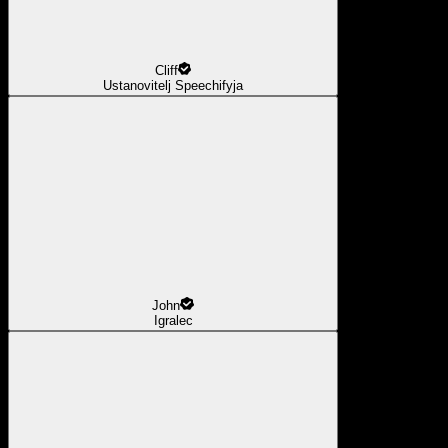
Cliff
Ustanovitelj Speechifyja
John
Igralec