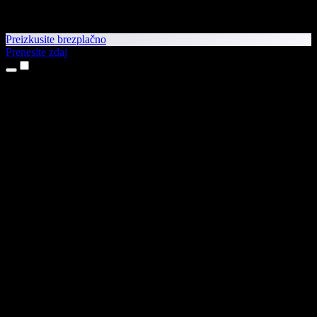
Preizkusite brezplačno
Prenesite zdaj
Izdelki
Pretvorba besedila v govor
Aplikaciji za iPhone in iPad
Aplikacija za Android
Razširitev za Chrome
Razširitev za Edge
Spletna aplikacija
Aplikacija za Mac
Aplikacija za Windows