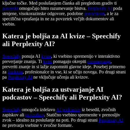
ključne točke. Med poslušanjem članka ali pregledom gradiv ti
povzetki
omogočajo hitro razumevanje bistva.
Perplexity AI
poda
strnjene, visokorazinske odgovore, podobne
povzetkom
, a le za
specifična vprašanja in ne za povzetek večjih dokumentov ali
vsebin.
Katera je boljša za AI kvize – Speechify
ali Perplexity AI?
Speechify
ponuja AI
kvize
, ki vsebino spremenijo v interaktivno
preverjanje znanja. Ti
kvizi
pomagajo okrepiti
razumevanje
,
preveriti znanje in si lažje zapomniti glavne ideje. Posebej primerno
za
študente
, profesionalce in vse, ki se učijo novega. Po drugi strani
pa
Perplexity AI
ne vključuje učenja ali kvizov.
Katera je boljša za ustvarjanje AI
podcastov – Speechify ali Perplexity AI?
Speechify
omogoča izdelavo
AI podcastov
iz besedil, zvočnih
zapiskov ali
povzetkov
. Statično vsebino spremenite v prenosljiv
zvok – idealno za poslušanje na poti. Po drugi strani
Perplexity AI
ne pretvarja vsebine v zvočne formate.