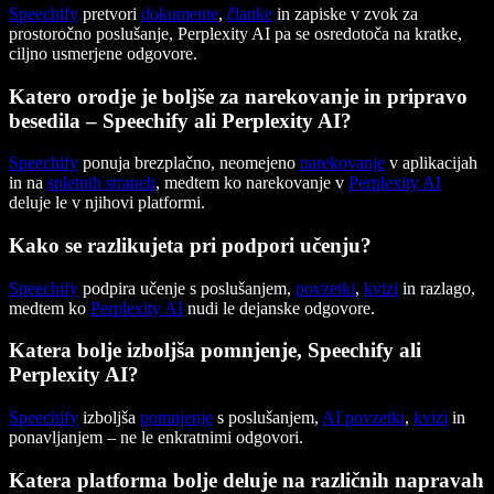
Speechify
pretvori
dokumente
,
članke
in zapiske v zvok za
prostoročno poslušanje, Perplexity AI pa se osredotoča na kratke,
ciljno usmerjene odgovore.
Katero orodje je boljše za narekovanje in pripravo
besedila – Speechify ali Perplexity AI?
Speechify
ponuja brezplačno, neomejeno
narekovanje
v aplikacijah
in na
spletnih straneh
, medtem ko narekovanje v
Perplexity AI
deluje le v njihovi platformi.
Kako se razlikujeta pri podpori učenju?
Speechify
podpira učenje s poslušanjem,
povzetki
,
kvizi
in razlago,
medtem ko
Perplexity AI
nudi le dejanske odgovore.
Katera bolje izboljša pomnjenje, Speechify ali
Perplexity AI?
Speechify
izboljša
pomnjenje
s poslušanjem,
AI povzetki
,
kvizi
in
ponavljanjem – ne le enkratnimi odgovori.
Katera platforma bolje deluje na različnih napravah