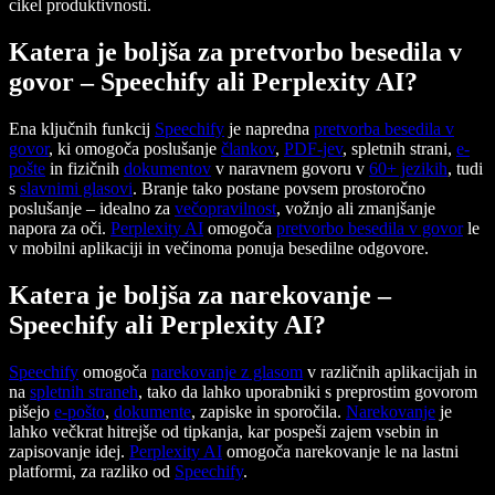
cikel produktivnosti.
Katera je boljša za pretvorbo besedila v
govor – Speechify ali Perplexity AI?
Ena ključnih funkcij
Speechify
je napredna
pretvorba besedila v
govor
, ki omogoča poslušanje
člankov
,
PDF-jev
, spletnih strani,
e-
pošte
in fizičnih
dokumentov
v naravnem govoru v
60+ jezikih
, tudi
s
slavnimi glasovi
. Branje tako postane povsem prostoročno
poslušanje – idealno za
večopravilnost
, vožnjo ali zmanjšanje
napora za oči.
Perplexity AI
omogoča
pretvorbo besedila v govor
le
v mobilni aplikaciji in večinoma ponuja besedilne odgovore.
Katera je boljša za narekovanje –
Speechify ali Perplexity AI?
Speechify
omogoča
narekovanje z glasom
v različnih aplikacijah in
na
spletnih straneh
, tako da lahko uporabniki s preprostim govorom
pišejo
e-pošto
,
dokumente
, zapiske in sporočila.
Narekovanje
je
lahko večkrat hitrejše od tipkanja, kar pospeši zajem vsebin in
zapisovanje idej.
Perplexity AI
omogoča narekovanje le na lastni
platformi, za razliko od
Speechify
.