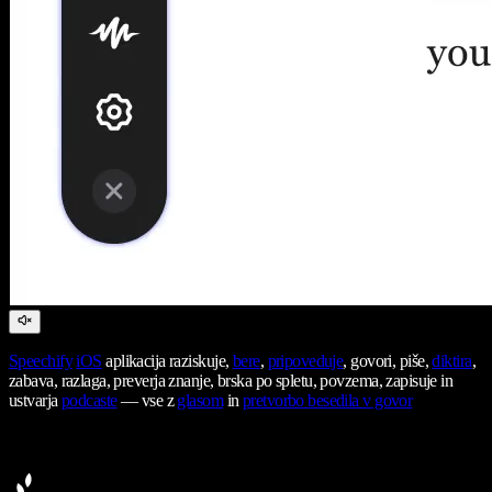
Speechify
iOS
aplikacija raziskuje,
bere
,
pripoveduje
, govori, piše,
diktira
,
zabava, razlaga, preverja znanje, brska po spletu, povzema, zapisuje in
ustvarja
podcaste
— vse z
glasom
in
pretvorbo besedila v govor