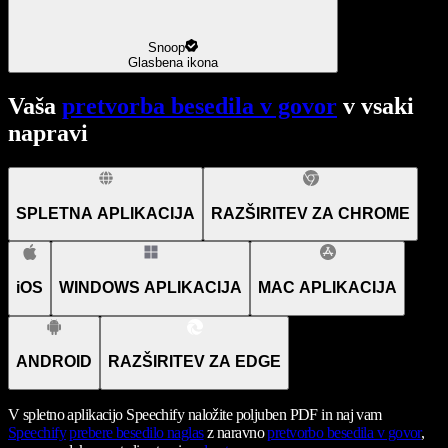
Snoop
Glasbena ikona
Vaša
pretvorba besedila v govor
v vsaki
napravi
SPLETNA APLIKACIJA
RAZŠIRITEV ZA CHROME
iOS
WINDOWS APLIKACIJA
MAC APLIKACIJA
ANDROID
RAZŠIRITEV ZA EDGE
V spletno aplikacijo Speechify naložite poljuben PDF in naj vam
Speechify
prebere besedilo naglas
z naravno
pretvorbo besedila v govor
,