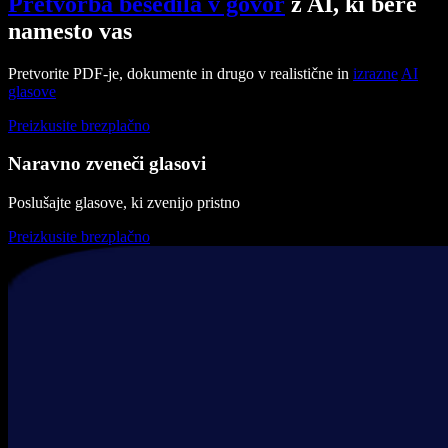
Pretvorba besedila v govor
z AI, ki bere
namesto vas
Pretvorite PDF-je, dokumente in drugo v realistične in
izrazne
AI
glasove
Preizkusite brezplačno
Naravno zveneči glasovi
Poslušajte glasove, ki zvenijo pristno
Preizkusite brezplačno