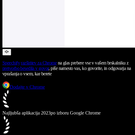
Speechify
razširitev za Chrome
na glas prebere vse v vašem brskalniku z
pretvorbo besedila v govor
, piše namesto vas, ko govorite, in odgovarja na
vprašanja o vsem, kar berete
Dodajte v Chrome
Najljubša aplikacija 2023
po izboru Google Chrome