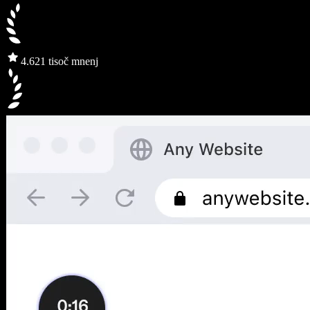
4.6
21 tisoč mnenj