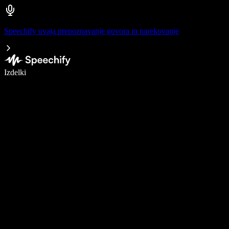
Speechify uvaja prepoznavanje govora in narekovanje
Pišite 5× hitreje z narekovanjem
Izdelki
Več o tem