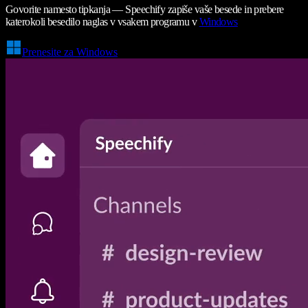
Govorite namesto tipkanja — Speechify zapiše vaše besede in prebere
katerokoli besedilo naglas v vsakem programu v
Windows
Prenesite za Windows