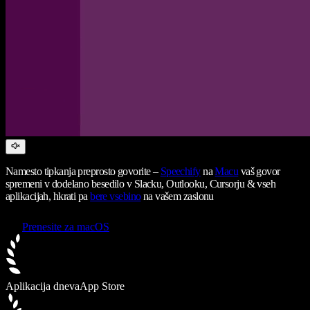
Namesto tipkanja preprosto govorite –
Speechify
na
Macu
vaš govor
spremeni v dodelano besedilo v Slacku, Outlooku, Cursorju & vseh
aplikacijah, hkrati pa
bere vsebino
na vašem zaslonu
Prenesite za macOS
Aplikacija dneva
App Store