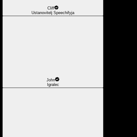
Cliff
Ustanovitelj Speechifyja
John
Igralec