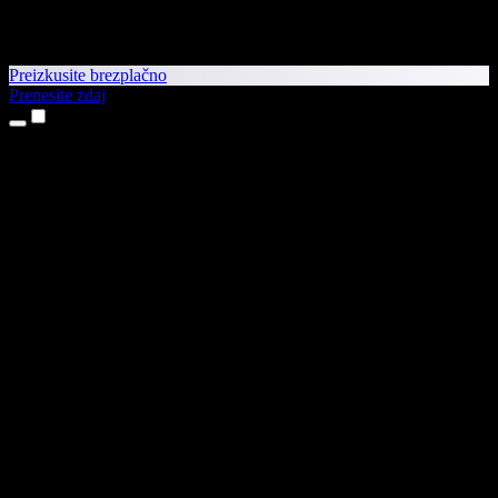
Preizkusite brezplačno
Prenesite zdaj
Izdelki
Pretvorba besedila v govor
Aplikaciji za iPhone in iPad
Aplikacija za Android
Razširitev za Chrome
Razširitev za Edge
Spletna aplikacija
Aplikacija za Mac
Aplikacija za Windows