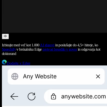
Izbirajte med več kot 1.000
AI glasovi
in poslušajte do 4,5× hitreje, ko
Speechify
v brskalniku Edge
pretvori besedilo v govor
in odgovarja kot
doktorand
Dodajte v Edge