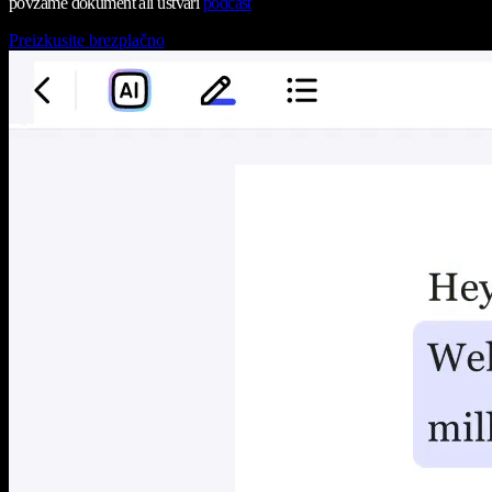
povzame dokument ali ustvari
podcast
Preizkusite brezplačno