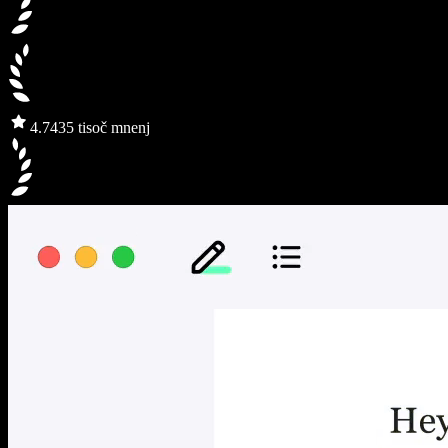
4.7
435 tisoč mnenj