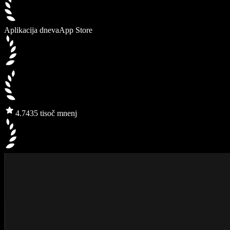
Aplikacija dneva
App Store
4.7
435 tisoč mnenj