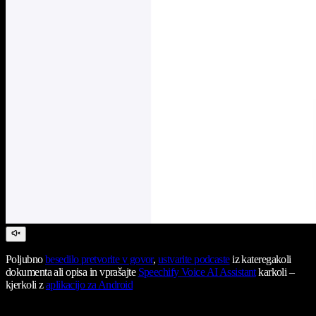
Poljubno
besedilo pretvorite v govor
,
ustvarite podcaste
iz kateregakoli
dokumenta ali opisa in vprašajte
Speechify Voice AI Assistant
karkoli –
kjerkoli z
aplikacijo za Android