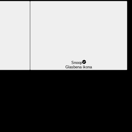
Snoop
Glasbena ikona