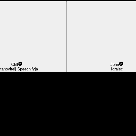
Cliff
John
tanovitelj Speechifyja
Igralec