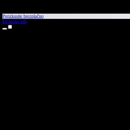
Preizkusite brezplačno
Prenesite zdaj
Izdelki
Pretvorba besedila v govor
Aplikaciji za iPhone in iPad
Aplikacija za Android
Razširitev za Chrome
Razširitev za Edge
Spletna aplikacija
Aplikacija za Mac
Aplikacija za Windows