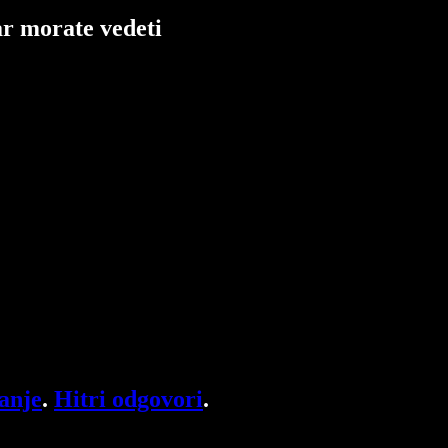
ar morate vedeti
anje
.
Hitri odgovori
.