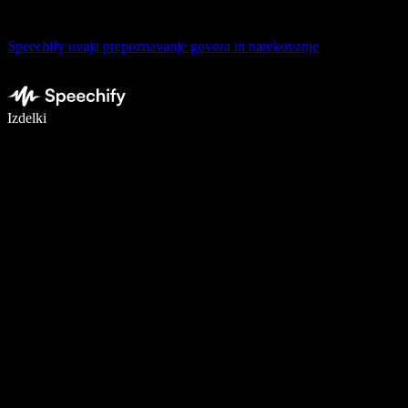
Speechify uvaja prepoznavanje govora in narekovanje
Pišite 5× hitreje z narekovanjem
Izdelki
Več o tem