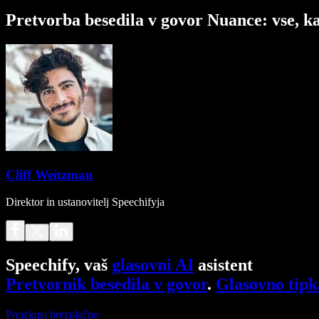
Pretvorba besedila v govor Nuance: vse, k
Cliff Weitzman
Direktor in ustanovitelj Speechifyja
Speechify, vaš
glasovni AI
asistent
Pretvornik besedila v govor
.
Glasovno tipk
Preizkusi brezplačno