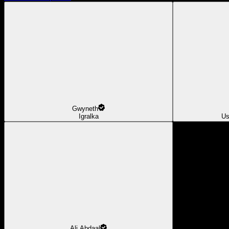
Gwyneth
Igralka
Us
Ali Abdaal