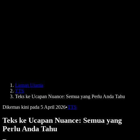
Kisah Pengguna
Baca Google Docs dengan Kuat
Kajian Kes B2B
Penukar Suara AI
Ulasan
Aplikasi yang Membacakan Teks
Media
Bacakan untuk Saya
Pembaca Teks kepada Pertuturan
Enterprise
Speechify untuk Enterprise & EDU
Speechify untuk Kebolehcapaian di Tempat Kerja
Speechify untuk DSA
Ejen Suara SIMBA
Laman Utama
Speechify untuk Pembangun
TTS
Teks ke Ucapan Nuance: Semua yang Perlu Anda Tahu
Dikemas kini pada
5 April 2026
•
TTS
Teks ke Ucapan Nuance: Semua yang
Perlu Anda Tahu