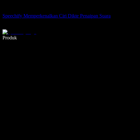
Speechify Memperkenalkan Ciri Dikte Penaipan Suara
Tulis 5× lebih pantas dengan menaip menggunakan suara
Produk
Ketahui Lebih Lanjut