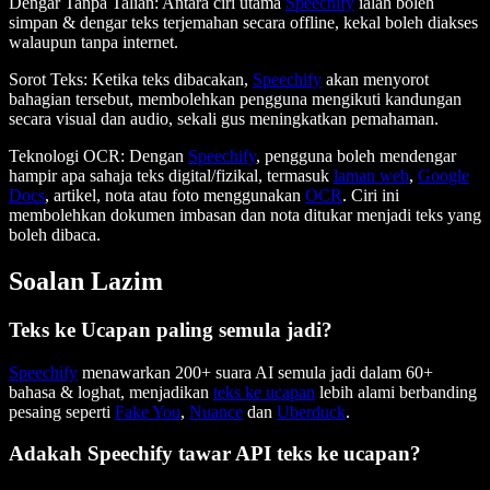
Dengar Tanpa Talian
: Antara ciri utama
Speechify
ialah boleh
simpan & dengar teks terjemahan secara offline, kekal boleh diakses
walaupun tanpa internet.
Sorot Teks
: Ketika teks dibacakan,
Speechify
akan menyorot
bahagian tersebut, membolehkan pengguna mengikuti kandungan
secara visual dan audio, sekali gus meningkatkan pemahaman.
Teknologi OCR:
Dengan
Speechify
, pengguna boleh mendengar
hampir apa sahaja teks digital/fizikal, termasuk
laman web
,
Google
Docs
, artikel, nota atau foto menggunakan
OCR
. Ciri ini
membolehkan dokumen imbasan dan nota ditukar menjadi teks yang
boleh dibaca.
Soalan Lazim
Teks ke Ucapan paling semula jadi?
Speechify
menawarkan 200+ suara AI semula jadi dalam 60+
bahasa & loghat, menjadikan
teks ke ucapan
lebih alami berbanding
pesaing seperti
Fake You
,
Nuance
dan
Uberduck
.
Adakah Speechify tawar API teks ke ucapan?