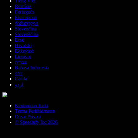
Tiếng Việt
Română
Português
Български
ქართული
Slovenčina
Slovenščina
Eesti
Hrvatski
Ελληνικά
Lietuvių
עברית
Bahasa Indonesia
বাংলা
Català
اردو
Keutamaan Kuki
Terma Perkhidmatan
Dasar Privasi
© Speechify Inc 2026