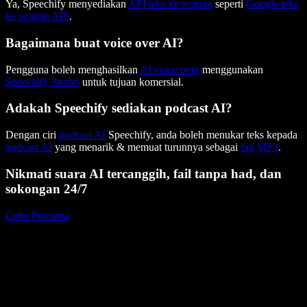
Ya, Speechify menyediakan
API teks ke ucapan
seperti
Google teks
ke ucapan API
.
Bagaimana buat voice over AI?
Pengguna boleh menghasilkan
AI voice over
menggunakan
Speechify Studio
untuk tujuan komersial.
Adakah Speechify sediakan podcast AI?
Dengan ciri
podcast AI
Speechify, anda boleh menukar teks kepada
podcast AI
yang menarik & memuat turunnya sebagai
fail MP3
.
Nikmati suara AI tercanggih, fail tanpa had, dan
sokongan 24/7
Cuba Percuma