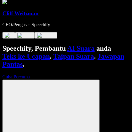
Cliff Weitzman
CEO/Pengasas Speechify
Speechify, Pembantu
AI Suara
anda
Teks ke Ucapan
.
Taipan Suara
.
Jawapan
Pantas
.
Cuba Percuma