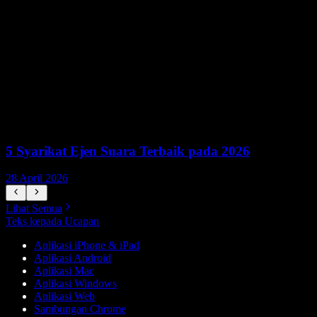
5 Syarikat Ejen Suara Terbaik pada 2026
28 April 2026
1
Lihat Semua
Teks kepada Ucapan
Aplikasi iPhone & iPad
Aplikasi Android
Aplikasi Mac
Aplikasi Windows
Aplikasi Web
Sambungan Chrome