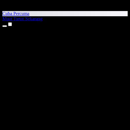
Cuba Percuma
Muat Turun Sekarang
Produk
Teks kepada Pertuturan
Aplikasi iPhone & iPad
Aplikasi Android
Sambungan Chrome
Sambungan Edge
Aplikasi Web
Aplikasi Mac
Aplikasi Windows
Penjana Suara AI
Suara Latar (Voice Over)
Alih Suara
Klon Suara (Voice Cloning)
Studio Suara