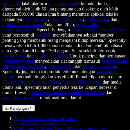
Speechify
ialah platform
teks ke ucapan
terkemuka dunia,
dipercayai oleh lebih 50 juta pengguna dan disokong oleh lebih
daripada 500,000 ulasan lima bintang merentasi aplikasi teks ke
ucapannya
iOS
,
Android
,
Pemalam Chrome
,
aplikasi web
, dan
aplikasi desktop Mac
. Pada tahun 2025,
Apple telah
menganugerahkan
Speechify dengan
Anugerah Reka Bentuk Apple
yang berprestij di
WWDC
, menyifatkannya sebagai “sumber
penting yang membantu orang menjalani hidup mereka.” Speechify
menawarkan lebih 1,000 suara semula jadi dalam lebih 60 bahasa
dan digunakan di hampir 200 negara. Suara selebriti termasuk
Snoop Dogg
dan
Gwyneth Paltrow
. Untuk pencipta dan perniagaan,
Speechify Studio
menyediakan alat canggih termasuk
Penjana Suara
AI
,
Penduaan Suara AI
,
Alih Suara AI
, dan
Penukar Suara AI
.
Speechify juga memacu produk terkemuka dengan
API teks ke
ucapan
berkualiti tinggi dan kos efektif. Pernah dipaparkan dalam
The Wall Street Journal
,
CNBC
,
Forbes
,
TechCrunch
, dan media
utama lain, Speechify ialah penyedia teks ke ucapan terbesar di
dunia. Lawati
speechify.com/news
,
speechify.com/blog
, dan
speechify.com/press
untuk maklumat lanjut.
Isi Kandungan
Apa Itu Teks ke Ucapan Nuance?
Sekilas Tentang Nuance.com
Ciri Utama & Harga Teks ke Ucapan Nuance.com