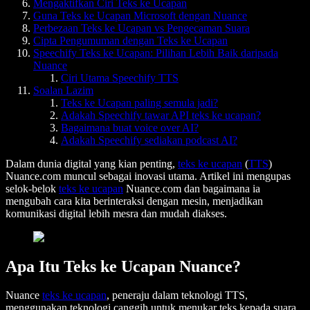
Mengaktifkan Ciri Teks ke Ucapan
Guna Teks ke Ucapan Microsoft dengan Nuance
Perbezaan Teks ke Ucapan vs Pengecaman Suara
Cipta Pengumuman dengan Teks ke Ucapan
Speechify Teks ke Ucapan: Pilihan Lebih Baik daripada
Nuance
Ciri Utama Speechify TTS
Soalan Lazim
Teks ke Ucapan paling semula jadi?
Adakah Speechify tawar API teks ke ucapan?
Bagaimana buat voice over AI?
Adakah Speechify sediakan podcast AI?
Dalam dunia digital yang kian penting,
teks ke ucapan
(
TTS
)
Nuance.com muncul sebagai inovasi utama. Artikel ini mengupas
selok-belok
teks ke ucapan
Nuance.com dan bagaimana ia
mengubah cara kita berinteraksi dengan mesin, menjadikan
komunikasi digital lebih mesra dan mudah diakses.
Apa Itu Teks ke Ucapan Nuance?
Nuance
teks ke ucapan
, peneraju dalam teknologi TTS,
menggunakan teknologi canggih untuk menukar teks kepada suara