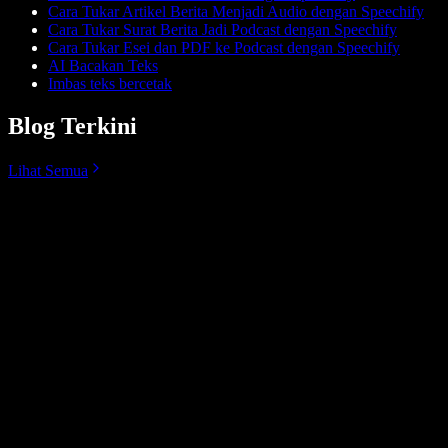
Cara Tukar Artikel Berita Menjadi Audio dengan Speechify
Cara Tukar Surat Berita Jadi Podcast dengan Speechify
Cara Tukar Esei dan PDF ke Podcast dengan Speechify
AI Bacakan Teks
Imbas teks bercetak
Blog Terkini
Lihat Semua