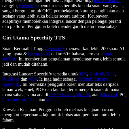
mengakses kandungan bertulis. Dengan teknologi
teks ke ucapan
canggih,
Speechify
menukar teks bertulis kepada suara yang nyata,
sangat berguna untuk OKU pembelajaran, kurang penglihatan atau
sesiapa yang lebih suka belajar secara auditori. Keupayaan
adaptifnya membolehkan integrasi lancar dengan pelbagai peranti
dan platform. Pengguna boleh mendengar di mana-mana sahaja.
Ciri Utama Speechify TTS
Suara Berkualiti Tinggi
:
Speechify
menawarkan lebih 200 suara AI
yang nyata &
beremosi
AI
dalam 60+ bahasa, termasuk
suara
selebriti
. Ini memberikan pengalaman mendengar yang lebih semula
jadi dan mudah difahami.
Integrasi Lancar
: Speechify tersedia untuk
iOS
,
Android
,
Mac
,
Windows
dan
Web
. Ia juga hadir sebagai
Tambah Chrome
Speechify
. Ini bermakna pengguna boleh menukar teks daripada
laman web, emel, PDF dan lain-lain terus menjadi suara di mana-
mana sahaja, sama ada di
iOS
,
Android
,
Mozilla
, atau
Microsoft
PC,
Chromebook
,
Mac
atau
Web
.
Kawalan Kelajuan
: Pengguna boleh melaras kelajuan bacaan
mengikut keperluan – laju untuk imbas atau perlahan untuk lebih
faham.