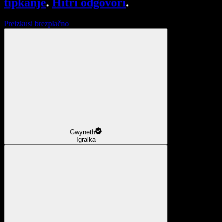
tipkanje
.
Hitri odgovori
.
Preizkusi brezplačno
Gwyneth
Igralka