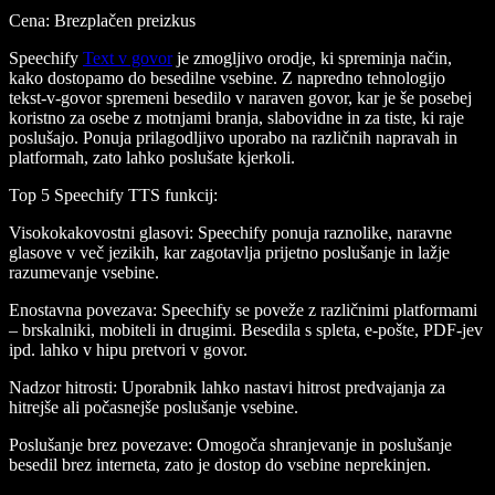
Cena
: Brezplačen preizkus
Speechify
Text v govor
je zmogljivo orodje, ki spreminja način,
kako dostopamo do besedilne vsebine. Z napredno tehnologijo
tekst-v-govor spremeni besedilo v naraven govor, kar je še posebej
koristno za osebe z motnjami branja, slabovidne in za tiste, ki raje
poslušajo. Ponuja prilagodljivo uporabo na različnih napravah in
platformah, zato lahko poslušate kjerkoli.
Top 5 Speechify TTS funkcij
:
Visokokakovostni glasovi
: Speechify ponuja raznolike, naravne
glasove v več jezikih, kar zagotavlja prijetno poslušanje in lažje
razumevanje vsebine.
Enostavna povezava
: Speechify se poveže z različnimi platformami
– brskalniki, mobiteli in drugimi. Besedila s spleta, e-pošte, PDF-jev
ipd. lahko v hipu pretvori v govor.
Nadzor hitrosti
: Uporabnik lahko nastavi hitrost predvajanja za
hitrejše ali počasnejše poslušanje vsebine.
Poslušanje brez povezave
: Omogoča shranjevanje in poslušanje
besedil brez interneta, zato je dostop do vsebine neprekinjen.