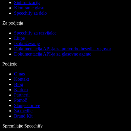
Sinhronizacija
Kloniranje glasu
Speechify za delo
Za podjetja
Speechify za razvijalce
Ekipe
Izobraževanje
Dokumentacija API-ja za pretvorbo besedila v govor
Dokumentacija API-ja za glasovne agente
Podjetje
O nas
Kontakt
Blog
Kariera
Partnerji
Pomoč
Stanje storitve
Za medije
Brand Kit
Spremljajte Speechify