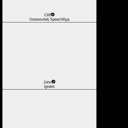
Cliff
Ustanovitelj Speechifyja
John
Igralec