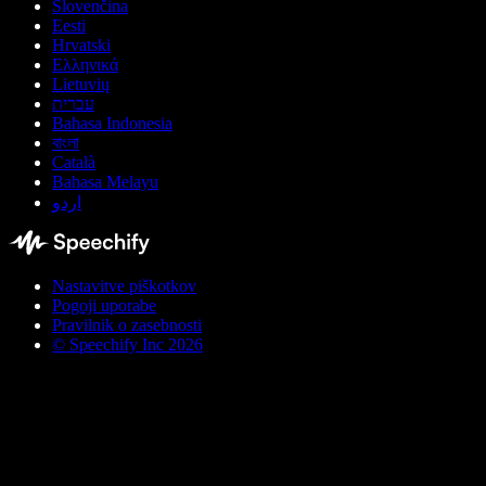
Slovenčina
Eesti
Hrvatski
Ελληνικά
Lietuvių
עברית
Bahasa Indonesia
বাংলা
Català
Bahasa Melayu
اردو
Nastavitve piškotkov
Pogoji uporabe
Pravilnik o zasebnosti
© Speechify Inc 2026