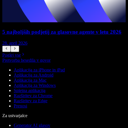
5 najboljših podjetij za glasovne agente v letu 2026
28. april 2026
1
Poglej vse
Pretvorba besedila v govor
Aplikacija za iPhone in iPad
Aplikacija za Android
Aplikacija za Mac
Aplikacija za Windows
Spletna aplikacija
Razširitev za Chrome
Razširitev za Edge
Prenosi
Za ustvarjalce
Generator AI glasov