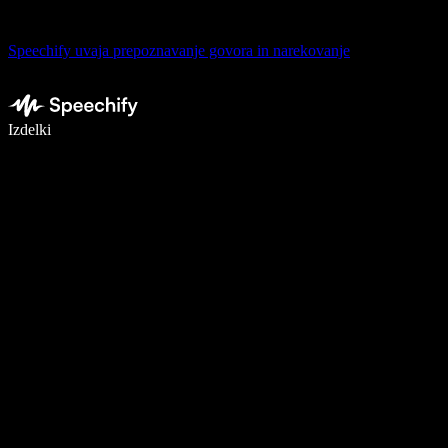
Speechify uvaja prepoznavanje govora in narekovanje
Pišite 5× hitreje z narekovanjem
Izdelki
Več o tem