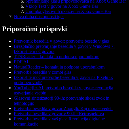
Spreminjanje glasu pripovedovalca na Xbox Game Bar
Vklop Text v govor na Xbox Game Bar
Uporaba glasovnih ukazov na Xbox Game Bar
Nova doba dostopnosti iger
Priporočeni prispevki
Pretvornik besedila v govor: pretvorite besede v glas
Brezplačno pretvarjanje besedila v govor v Windows 7:
Izkoristite moč govora
TTSReader – kontakt in podpora uporabnikom
PDF AI
NaturalReader – kontakt in podpora uporabnikom
Pretvorba besedila v zombi glas
Izkoristite moč pretvorbe besedila v govor na Pixelu 6:
podroben vodič
YouTuberji z AI pretvorbo besedila v govor: revolucija
ustvarjanja vsebin
Glasovni sintetizatorji 90-ih: potovanje skozi zvok in
tehnologijo
Pretvorba besedila v govor Zhongli: Kaj morate vedeti
Pretvorba besedila v govor v 90-ih: Retrospektiva
Pretvorba besedila v vaš glas: Revolucija digitalne
komunikacije