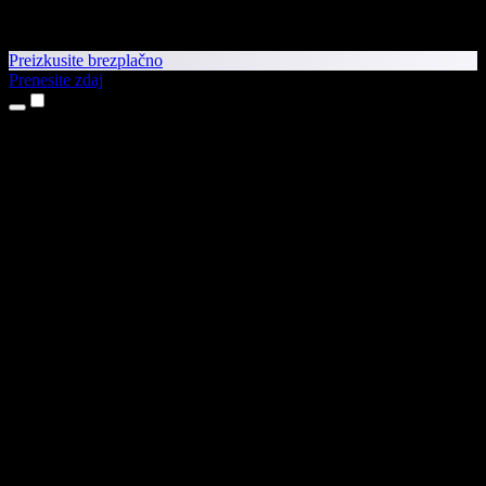
Preizkusite brezplačno
Prenesite zdaj
Izdelki
Pretvorba besedila v govor
Aplikaciji za iPhone in iPad
Aplikacija za Android
Razširitev za Chrome
Razširitev za Edge
Spletna aplikacija
Aplikacija za Mac
Aplikacija za Windows