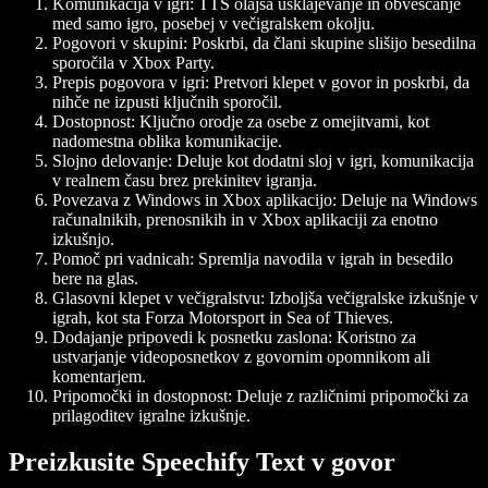
Komunikacija v igri:
TTS olajša usklajevanje in obveščanje
med samo igro, posebej v večigralskem okolju.
Pogovori v skupini:
Poskrbi, da člani skupine slišijo besedilna
sporočila v Xbox Party.
Prepis pogovora v igri:
Pretvori klepet v govor in poskrbi, da
nihče ne izpusti ključnih sporočil.
Dostopnost:
Ključno orodje za osebe z omejitvami, kot
nadomestna oblika komunikacije.
Slojno delovanje:
Deluje kot dodatni sloj v igri, komunikacija
v realnem času brez prekinitev igranja.
Povezava z Windows in Xbox aplikacijo:
Deluje na Windows
računalnikih, prenosnikih in v Xbox aplikaciji za enotno
izkušnjo.
Pomoč pri vadnicah:
Spremlja navodila v igrah in besedilo
bere na glas.
Glasovni klepet v večigralstvu:
Izboljša večigralske izkušnje v
igrah, kot sta Forza Motorsport in Sea of Thieves.
Dodajanje pripovedi k posnetku zaslona:
Koristno za
ustvarjanje videoposnetkov z govornim opomnikom ali
komentarjem.
Pripomočki in dostopnost:
Deluje z različnimi pripomočki za
prilagoditev igralne izkušnje.
Preizkusite Speechify Text v govor