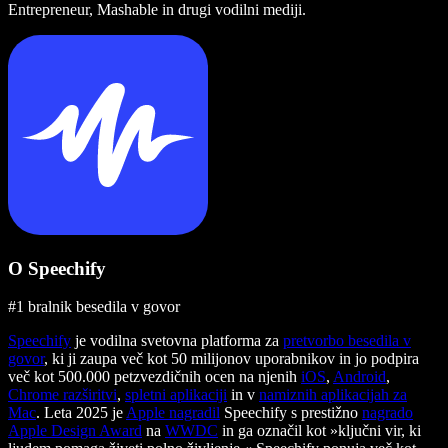
Entrepreneur, Mashable in drugi vodilni mediji.
O Speechify
#1 bralnik besedila v govor
Speechify
je vodilna svetovna platforma za
pretvorbo besedila v
govor
, ki ji zaupa več kot 50 milijonov uporabnikov in jo podpira
več kot 500.000 petzvezdičnih ocen na njenih
iOS
,
Android
,
Chrome razširitvi
,
spletni aplikaciji
in v
namiznih aplikacijah za
Mac
. Leta 2025 je
Apple nagradil
Speechify s prestižno
nagrado
Apple Design Award
na
WWDC
in ga označil kot »ključni vir, ki