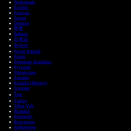
Nederlands
English
Français
Suomi
Deutsch
हिन्दी
Italiano
日本語
한국어
Norsk bokmål
Polski
Português Brasileiro
Русский
Українська
Español
Español (México)
Svenska
ไทย
Türkçe
Tiếng Việt
Română
Português
Български
ქართული