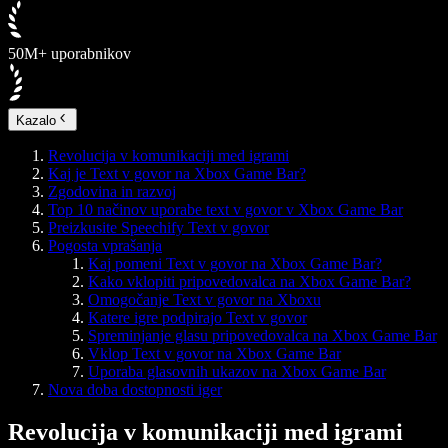
50M+ uporabnikov
Kazalo
Revolucija v komunikaciji med igrami
Kaj je Text v govor na Xbox Game Bar?
Zgodovina in razvoj
Top 10 načinov uporabe text v govor v Xbox Game Bar
Preizkusite Speechify Text v govor
Pogosta vprašanja
Kaj pomeni Text v govor na Xbox Game Bar?
Kako vklopiti pripovedovalca na Xbox Game Bar?
Omogočanje Text v govor na Xboxu
Katere igre podpirajo Text v govor
Spreminjanje glasu pripovedovalca na Xbox Game Bar
Vklop Text v govor na Xbox Game Bar
Uporaba glasovnih ukazov na Xbox Game Bar
Nova doba dostopnosti iger
Revolucija v komunikaciji med igrami