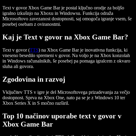
Text v govor Xbox Game Bar
je postal ključno orodje za boljšo
igralno izkušnjo na Xboxu in Windowsu. Funkcija odraža
Microsoftovo zavezanost dostopnosti, saj omogoča igranje vsem, še
posebej osebam z oviranostmi.
Kaj je Text v govor na Xbox Game Bar?
Text v govor (
TTS
) na Xbox Game Bar je inovativna funkcija, ki
vneseno besedilo spremeni v govor. Na voljo je na Xbox konzolah
in Windows računalnikih, še posebej pa pomaga igralcem z okvaro
sluha ali govora.
Zgodovina in razvoj
Vključitev TTS v igre je del Microsoftovega prizadevanja za večjo
dostopnost. Sprva na Xbox One, nato pa se je z Windows 10 ter
Xbox Series X in S močno razširil.
Top 10 načinov uporabe text v govor v
Xbox Game Bar