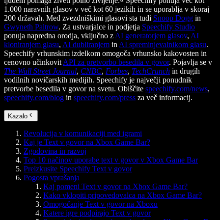
ljudem pomaga živeti polno življenje.« Speechify ponuja več kot
1.000 naravnih glasov v več kot 60 jezikih in se uporablja v skoraj
200 državah. Med zvezdniškimi glasovi sta tudi
Snoop Dogg
in
Gwyneth Paltrow
. Za ustvarjalce in podjetja
Speechify Studio
ponuja napredna orodja, vključno z
AI generatorjem glasov
,
AI
kloniranjem glasu
,
AI dubliranjem
in
AI spreminjevalnikom glasu
.
Speechify vrhunskim izdelkom omogoča vrhunsko kakovosten in
cenovno učinkovit
API za pretvorbo besedila v govor
. Pojavlja se v
The Wall Street Journal
,
CNBC
,
Forbes
,
TechCrunch
in drugih
vodilnih novičarskih medijih. Speechify je največji ponudnik
pretvorbe besedila v govor na svetu. Obiščite
speechify.com/news
,
speechify.com/blog
in
speechify.com/press
za več informacij.
Kazalo
Revolucija v komunikaciji med igrami
Kaj je Text v govor na Xbox Game Bar?
Zgodovina in razvoj
Top 10 načinov uporabe text v govor v Xbox Game Bar
Preizkusite Speechify Text v govor
Pogosta vprašanja
Kaj pomeni Text v govor na Xbox Game Bar?
Kako vklopiti pripovedovalca na Xbox Game Bar?
Omogočanje Text v govor na Xboxu
Katere igre podpirajo Text v govor