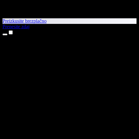
Preizkusite brezplačno
Prenesite zdaj
Izdelki
Pretvorba besedila v govor
Aplikaciji za iPhone in iPad
Aplikacija za Android
Razširitev za Chrome
Razširitev za Edge
Spletna aplikacija
Aplikacija za Mac
Aplikacija za Windows