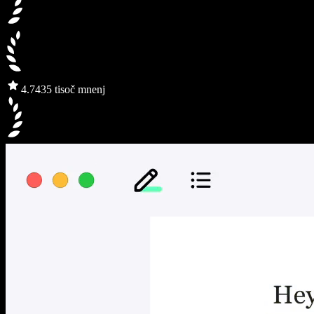
4.7
435 tisoč mnenj