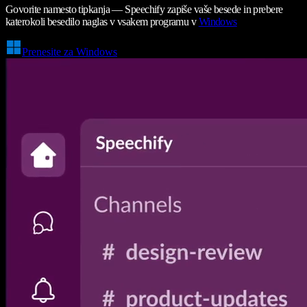
Govorite namesto tipkanja — Speechify zapiše vaše besede in prebere
katerokoli besedilo naglas v vsakem programu v
Windows
Prenesite za Windows