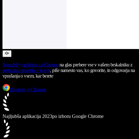
Speechify
razširitev za Chrome
na glas prebere vse v vašem brskalniku z
pretvorbo besedila v govor
, piše namesto vas, ko govorite, in odgovarja na
vprašanja o vsem, kar berete
Dodajte v Chrome
Najljubša aplikacija 2023
po izboru Google Chrome