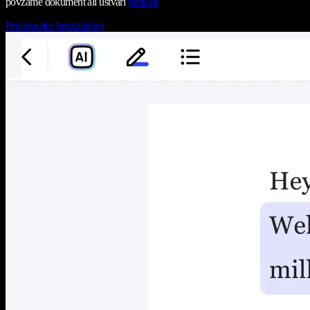
povzame dokument ali ustvari
podcast
Preizkusite brezplačno