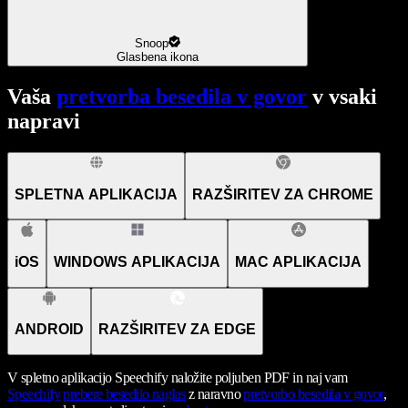
Snoop
Glasbena ikona
Vaša
pretvorba besedila v govor
v vsaki
napravi
SPLETNA APLIKACIJA
RAZŠIRITEV ZA CHROME
iOS
WINDOWS APLIKACIJA
MAC APLIKACIJA
ANDROID
RAZŠIRITEV ZA EDGE
V spletno aplikacijo Speechify naložite poljuben PDF in naj vam
Speechify
prebere besedilo naglas
z naravno
pretvorbo besedila v govor
,