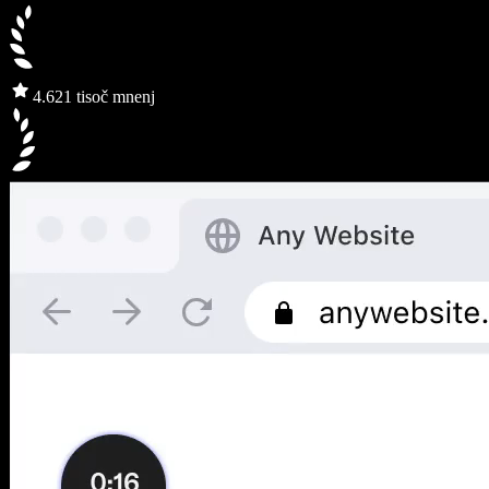
4.6
21 tisoč mnenj