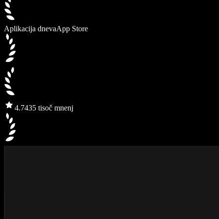
Aplikacija dneva
App Store
4.7
435 tisoč mnenj