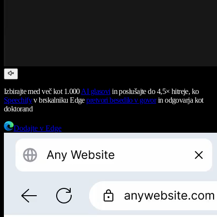
Izbirajte med več kot 1.000
AI glasovi
in poslušajte do 4,5× hitreje, ko
Speechify
v brskalniku Edge
pretvori besedilo v govor
in odgovarja kot
doktorand
Dodajte v Edge