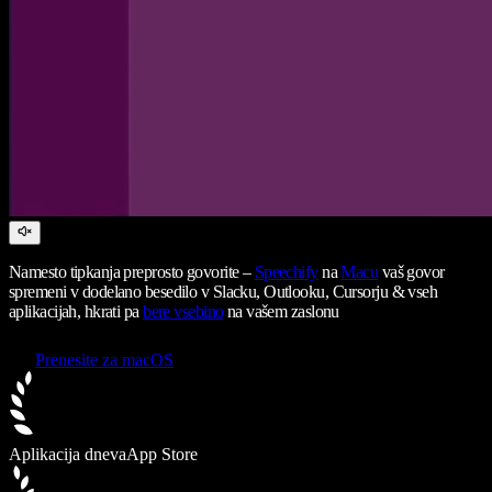
Namesto tipkanja preprosto govorite –
Speechify
na
Macu
vaš govor
spremeni v dodelano besedilo v Slacku, Outlooku, Cursorju & vseh
aplikacijah, hkrati pa
bere vsebino
na vašem zaslonu
Prenesite za macOS
Aplikacija dneva
App Store