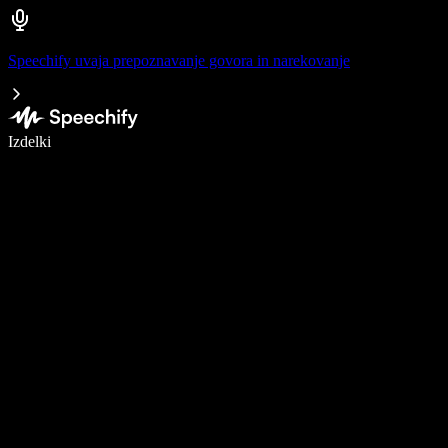
Speechify uvaja prepoznavanje govora in narekovanje
Pišite 5× hitreje z narekovanjem
Izdelki
Več o tem