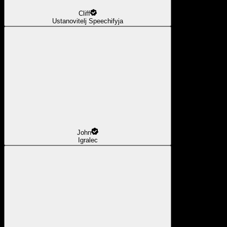
Cliff
Ustanovitelj Speechifyja
John
Igralec