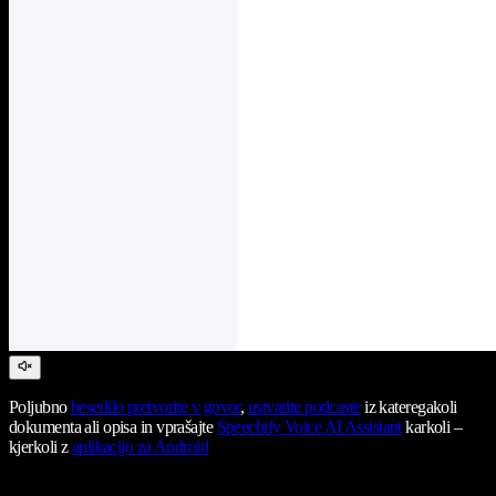
Poljubno
besedilo pretvorite v govor
,
ustvarite podcaste
iz kateregakoli
dokumenta ali opisa in vprašajte
Speechify Voice AI Assistant
karkoli –
kjerkoli z
aplikacijo za Android