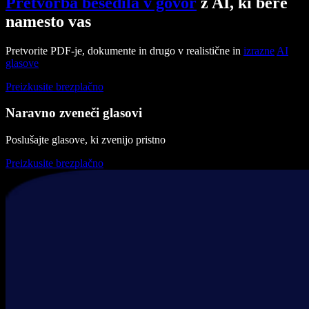
Pretvorba besedila v govor
z AI, ki bere
namesto vas
Pretvorite PDF-je, dokumente in drugo v realistične in
izrazne
AI
glasove
Preizkusite brezplačno
Naravno zveneči glasovi
Poslušajte glasove, ki zvenijo pristno
Preizkusite brezplačno