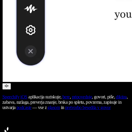
Speechify
iOS
aplikacija raziskuje,
bere
,
pripoveduje
, govori, piše,
diktira
,
zabava, razlaga, preverja znanje, brska po spletu, povzema, zapisuje in
ustvarja
podcaste
— vse z
glasom
in
pretvorbo besedila v govor