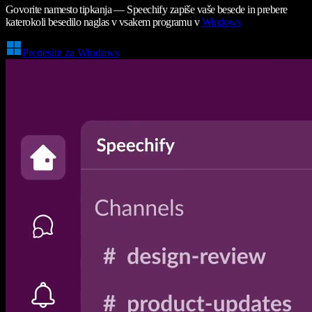
Govorite namesto tipkanja — Speechify zapiše vaše besede in prebere
katerokoli besedilo naglas v vsakem programu v
Windows
Prenesite za Windows