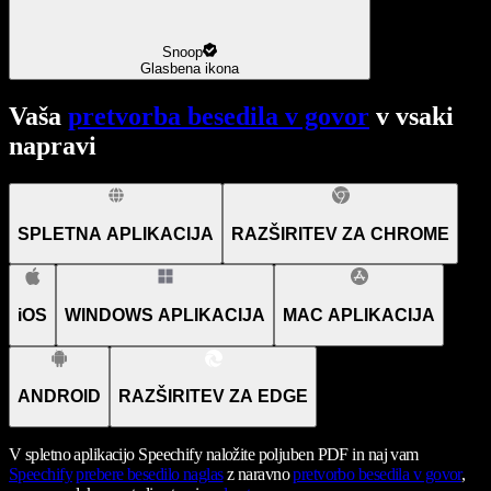
Snoop
Glasbena ikona
Vaša
pretvorba besedila v govor
v vsaki
napravi
SPLETNA APLIKACIJA
RAZŠIRITEV ZA CHROME
iOS
WINDOWS APLIKACIJA
MAC APLIKACIJA
ANDROID
RAZŠIRITEV ZA EDGE
V spletno aplikacijo Speechify naložite poljuben PDF in naj vam
Speechify
prebere besedilo naglas
z naravno
pretvorbo besedila v govor
,