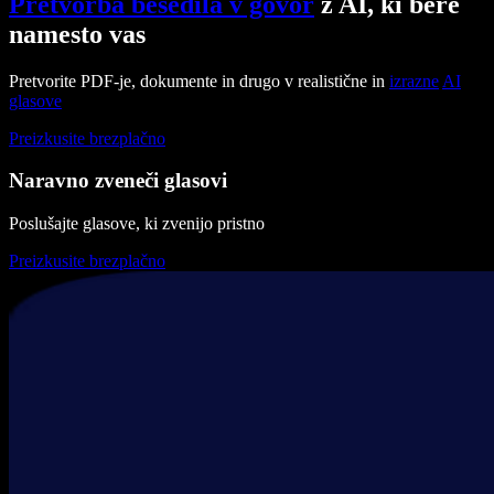
Pretvorba besedila v govor
z AI, ki bere
namesto vas
Pretvorite PDF-je, dokumente in drugo v realistične in
izrazne
AI
glasove
Preizkusite brezplačno
Naravno zveneči glasovi
Poslušajte glasove, ki zvenijo pristno
Preizkusite brezplačno