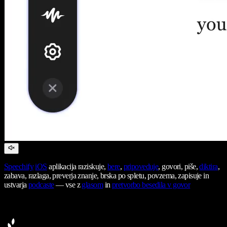
Speechify
iOS
aplikacija raziskuje,
bere
,
pripoveduje
, govori, piše,
diktira
,
zabava, razlaga, preverja znanje, brska po spletu, povzema, zapisuje in
ustvarja
podcaste
— vse z
glasom
in
pretvorbo besedila v govor