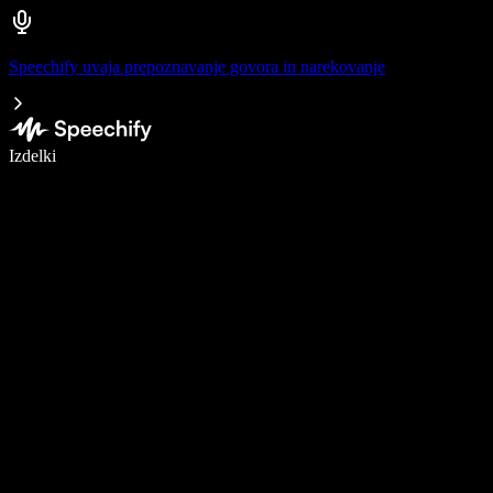
Speechify uvaja prepoznavanje govora in narekovanje
Pišite 5× hitreje z narekovanjem
Izdelki
Več o tem