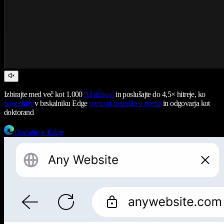
Izbirajte med več kot 1.000
AI glasovi
in poslušajte do 4,5× hitreje, ko
Speechify
v brskalniku Edge
pretvori besedilo v govor
in odgovarja kot
doktorand
Dodajte v Edge