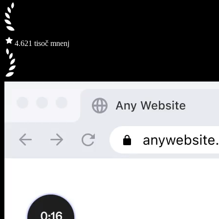
4.6
21 tisoč mnenj