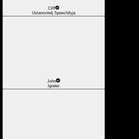
Cliff
Ustanovitelj Speechifyja
John
Igralec