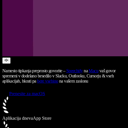
Namesto tipkanja preprosto govorite –
Speechify
na
Macu
vaš govor
spremeni v dodelano besedilo v Slacku, Outlooku, Cursorju & vseh
aplikacijah, hkrati pa
bere vsebino
na vašem zaslonu
Prenesite za macOS
Aplikacija dneva
App Store