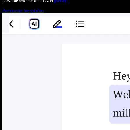
povzame dokument ali ustvari
podcast
Preizkusite brezplačno