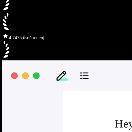
4.7
435 tisoč mnenj