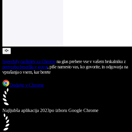
Speechify
razširitev za Chrome
na glas prebere vse v vašem brskalniku z
pretvorbo besedila v govor
, piše namesto vas, ko govorite, in odgovarja na
vprašanja o vsem, kar berete
Dodajte v Chrome
Najljubša aplikacija 2023
po izboru Google Chrome