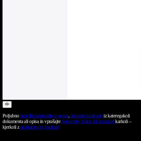
Poljubno
besedilo pretvorite v govor
,
ustvarite podcaste
iz kateregakoli
dokumenta ali opisa in vprašajte
Speechify Voice AI Assistant
karkoli –
kjerkoli z
aplikacijo za Android