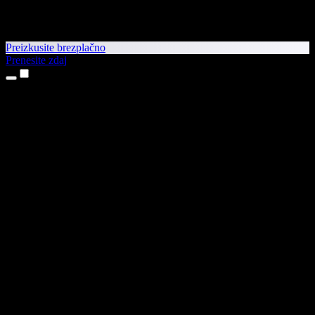
Preizkusite brezplačno
Prenesite zdaj
Izdelki
Pretvorba besedila v govor
Aplikaciji za iPhone in iPad
Aplikacija za Android
Razširitev za Chrome
Razširitev za Edge
Spletna aplikacija
Aplikacija za Mac
Aplikacija za Windows