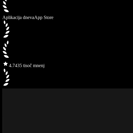
Aplikacija dneva
App Store
4.7
435 tisoč mnenj