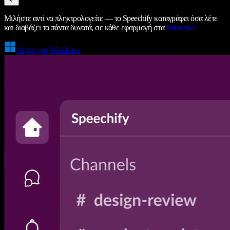
Μιλήστε αντί να πληκτρολογείτε — το Speechify καταγράφει όσα λέτε
και διαβάζει τα πάντα δυνατά, σε κάθε εφαρμογή στα
Windows
Λήψη για Windows