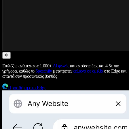
Επιλέξτε ανάμεσα σε 1.000+
AI φωνές
και ακούστε έως και 4,5x πιο
γρήγορα, καθώς το
Speechify
μετατρέπει
κείμενο σε ομιλία
στο Edge και
απαντά σαν προσωπικός βοηθός
Προσθήκη στο Edge