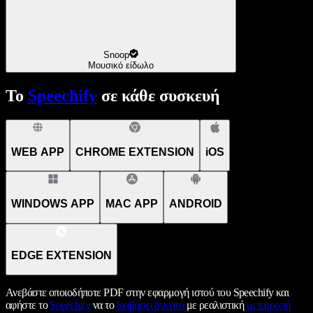
Snoop
Μουσικό είδωλο
Το
Speechify
σε κάθε συσκευή
WEB APP
CHROME EXTENSION
iOS
WINDOWS APP
MAC APP
ANDROID
EDGE EXTENSION
Ανεβάστε οποιοδήποτε PDF στην εφαρμογή ιστού του Speechify και
αφήστε το
Speechify
να το
διαβάσει δυνατά
με ρεαλιστική
μετατροπή