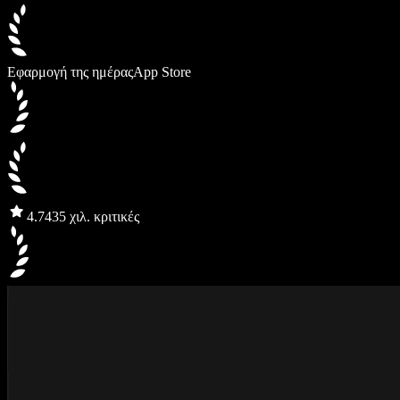
Εφαρμογή της ημέρας
App Store
4.7
435 χιλ. κριτικές