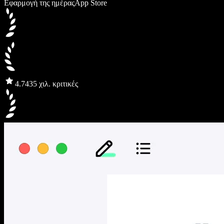
Εφαρμογή της ημέρας
App Store
4.7
435 χιλ. κριτικές