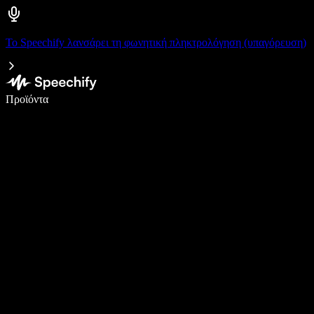
Το Speechify λανσάρει τη φωνητική πληκτρολόγηση (υπαγόρευση)
Γράψτε 5× πιο γρήγορα με φωνητική πληκτρολόγηση
Προϊόντα
Μάθετε περισσότερα