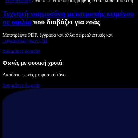
Το Speechify
είναι ο φωνητικός σας βοηθός AI σε κάθε συσκευή
Τεχνητή νοημοσύνη μετατροπής κειμένου
σε ομιλία
που διαβάζει για εσάς
Μετατρέψτε PDF, έγγραφα και άλλα σε ρεαλιστικές και
εκφραστικές
φωνές AI
Δοκιμάστε δωρεάν
Φωνές με φυσική χροιά
Ακούστε φωνές με φυσικό τόνο
Δοκιμάστε δωρεάν