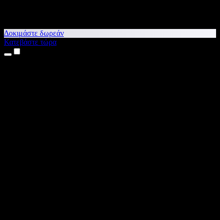
Δοκιμάστε δωρεάν
Κατεβάστε τώρα
Προϊόντα
Κείμενο σε Ομιλία
Εφαρμογές για iPhone & iPad
Εφαρμογή για Android
Επέκταση για Chrome
Επέκταση για Edge
Web εφαρμογή
Εφαρμογή για Mac
Εφαρμογή για Windows