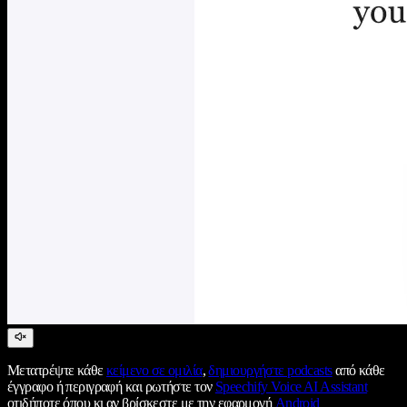
Μετατρέψτε κάθε
κείμενο σε ομιλία
,
δημιουργήστε podcasts
από κάθε
έγγραφο ή περιγραφή και ρωτήστε τον
Speechify Voice AI Assistant
οτιδήποτε όπου κι αν βρίσκεστε με την εφαρμογή
Android