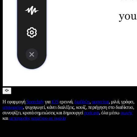
Η εφαρμογή
Speechify
για
iOS
ερευνά,
διαβάζει
,
αφηγείται
, μιλά, γράφει,
υπαγορεύει
, ψυχαγωγεί, κάνει διαλέξεις, κουίζ, περιήγηση στο διαδίκτυο,
συνοψίζει, κρατά σημειώσεις και δημιουργεί
podcasts
, όλα μέσω
φωνής
και
μετατροπής κειμένου σε ομιλία