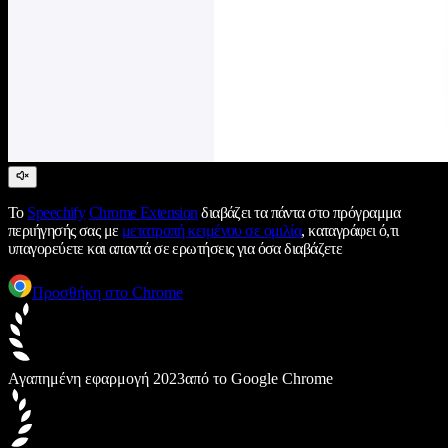
Το
Speechify
Chrome Extension
διαβάζει τα πάντα στο πρόγραμμα
περιήγησής σας με
μετατροπή κειμένου σε ομιλία
, καταγράφει ό,τι
υπαγορεύετε και απαντά σε ερωτήσεις για όσα διαβάζετε
Προσθήκη στο Chrome
Αγαπημένη εφαρμογή 2023
από το Google Chrome