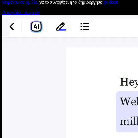
κειμένου σε ομιλία,
να το συνοψίσει ή να δημιουργήσει
podcast
Δοκιμάστε δωρεάν