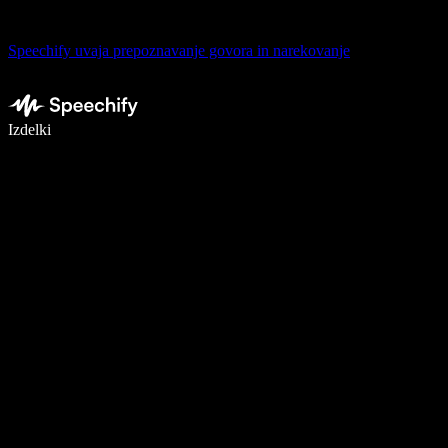
Speechify uvaja prepoznavanje govora in narekovanje
Pišite 5× hitreje z narekovanjem
Izdelki
Več o tem