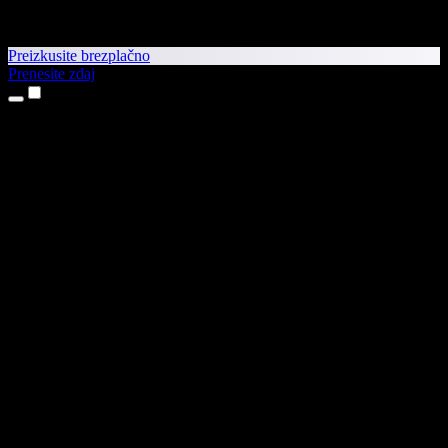
Preizkusite brezplačno
Prenesite zdaj
Izdelki
Pretvorba besedila v govor
Aplikaciji za iPhone in iPad
Aplikacija za Android
Razširitev za Chrome
Razširitev za Edge
Spletna aplikacija
Aplikacija za Mac
Aplikacija za Windows