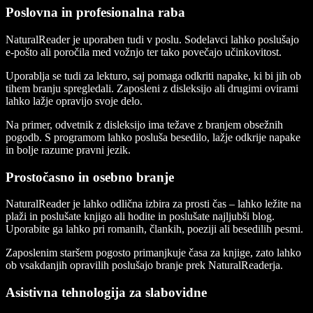
Poslovna in profesionalna raba
NaturalReader je uporaben tudi v poslu. Sodelavci lahko poslušajo
e-pošto ali poročila med vožnjo ter tako povečajo učinkovitost.
Uporablja se tudi za lekturo, saj pomaga odkriti napake, ki bi jih ob
tihem branju spregledali. Zaposleni z disleksijo ali drugimi ovirami
lahko lažje opravijo svoje delo.
Na primer, odvetnik z disleksijo ima težave z branjem obsežnih
pogodb. S programom lahko posluša besedilo, lažje odkrije napake
in bolje razume pravni jezik.
Prostočasno in osebno branje
NaturalReader je lahko odlična izbira za prosti čas – lahko ležite na
plaži in poslušate knjigo ali hodite in poslušate najljubši blog.
Uporabite ga lahko pri romanih, člankih, poeziji ali besedilih pesmi.
Zaposlenim staršem pogosto primanjkuje časa za knjige, zato lahko
ob vsakdanjih opravilih poslušajo branje prek NaturalReaderja.
Asistivna tehnologija za slabovidne