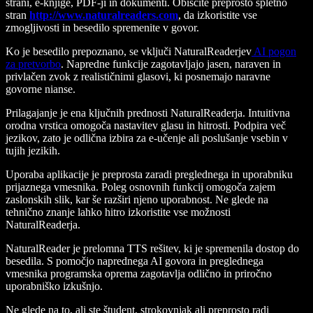
strani, e-knjige, PDF-ji in dokumenti. Obiščite preprosto spletno
stran
http://www.naturalreaders.com
, da izkoristite vse
zmogljivosti in besedilo spremenite v govor.
Ko je besedilo prepoznano, se vključi NaturalReaderjev
AI pogon
za pretvorbo
. Napredne funkcije zagotavljajo jasen, naraven in
privlačen zvok z realističnimi glasovi, ki posnemajo naravne
govorne nianse.
Prilagajanje je ena ključnih prednosti NaturalReaderja. Intuitivna
orodna vrstica omogoča nastavitev glasu in hitrosti. Podpira več
jezikov, zato je odlična izbira za e-učenje ali poslušanje vsebin v
tujih jezikih.
Uporaba aplikacije je preprosta zaradi preglednega in uporabniku
prijaznega vmesnika. Poleg osnovnih funkcij omogoča zajem
zaslonskih slik, kar še razširi njeno uporabnost. Ne glede na
tehnično znanje lahko hitro izkoristite vse možnosti
NaturalReaderja.
NaturalReader je prelomna TTS rešitev, ki je spremenila dostop do
besedila. S pomočjo naprednega AI govora in preglednega
vmesnika programska oprema zagotavlja odlično in priročno
uporabniško izkušnjo.
Ne glede na to, ali ste študent, strokovnjak ali preprosto radi