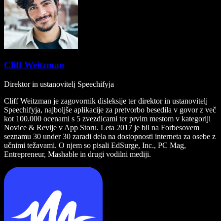
Cliff Weitzman
Direktor in ustanovitelj Speechifyja
Cliff Weitzman je zagovornik disleksije ter direktor in ustanovitelj
Speechifyja, najboljše aplikacije za pretvorbo besedila v govor z več
kot 100.000 ocenami s 5 zvezdicami ter prvim mestom v kategoriji
Novice & Revije v App Storu. Leta 2017 je bil na Forbesovem
seznamu 30 under 30 zaradi dela na dostopnosti interneta za osebe z
učnimi težavami. O njem so pisali EdSurge, Inc., PC Mag,
Entrepreneur, Mashable in drugi vodilni mediji.