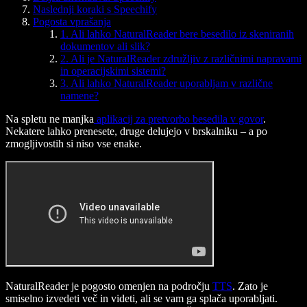
Naslednji koraki s Speechify
Pogosta vprašanja
1. Ali lahko NaturalReader bere besedilo iz skeniranih
dokumentov ali slik?
2. Ali je NaturalReader združljiv z različnimi napravami
in operacijskimi sistemi?
3. Ali lahko NaturalReader uporabljam v različne
namene?
Na spletu ne manjka
aplikacij za pretvorbo besedila v govor
.
Nekatere lahko prenesete, druge delujejo v brskalniku – a po
zmogljivostih si niso vse enake.
NaturalReader je pogosto omenjen na področju
TTS
. Zato je
smiselno izvedeti več in videti, ali se vam ga splača uporabljati.