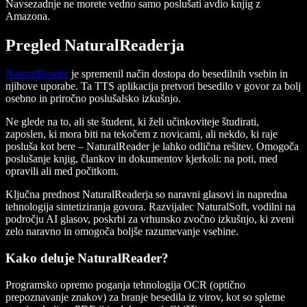
Navsezadnje ne morete vedno samo poslušati avdio knjig z
Amazona.
Pregled NaturalReaderja
NaturalReader
je spremenil način dostopa do besedilnih vsebin in
njihove uporabe. Ta TTS aplikacija pretvori besedilo v govor za bolj
osebno in priročno poslušalsko izkušnjo.
Ne glede na to, ali ste študent, ki želi učinkoviteje študirati,
zaposlen, ki mora biti na tekočem z novicami, ali nekdo, ki raje
posluša kot bere – NaturalReader je lahko odlična rešitev. Omogoča
poslušanje knjig, člankov in dokumentov kjerkoli: na poti, med
opravili ali med počitkom.
Ključna prednost NaturalReaderja so naravni glasovi in napredna
tehnologija sintetiziranja govora. Razvijalec NaturalSoft, vodilni na
področju AI glasov, poskrbi za vrhunsko zvočno izkušnjo, ki zveni
zelo naravno in omogoča boljše razumevanje vsebine.
Kako deluje NaturalReader?
Programsko opremo poganja tehnologija OCR (optično
prepoznavanje znakov) za branje besedila iz virov, kot so spletne