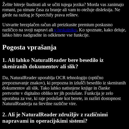
Želite hitreje študirati ali se učiti tujega jezika? Morda vas zanimajo
romani, pa nimate časa za branje ali vam to otežuje disleksija. Ne
glede na razlog je Speechify prava rešitev.
Ustvarite brezplačen račun ali preizkusite premium poskusno
različico na svoji napravi ali
v brskalniku
. Ko spoznate, kako deluje,
lahko hitro nadgradite in odklenete vse funkcije.
Pogosta vprašanja
1. Ali lahko NaturalReader bere besedilo iz
skeniranih dokumentov ali slik?
Da, NaturalReader uporablja OCR tehnologijo (optično
prepoznavanje znakov), ki prepozna in izlušči besedilo iz skeniranih
dokumentov ali slik. Tako lahko natisnjene knjige in članke
pretvorite v digitalno obliko ter jih poslušate. Funkcija je zelo
uporabna za vse, ki raje poslušate kot berete, in razširi dostopnost
NaturalReaderja na številne različne vire.
2. Ali je NaturalReader združljiv z različnimi
napravami in operacijskimi sistemi?