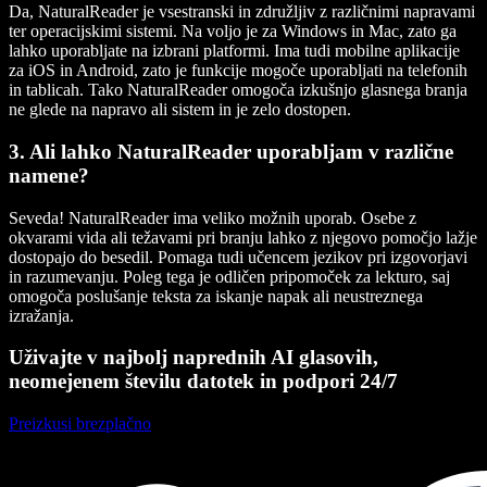
Da, NaturalReader je vsestranski in združljiv z različnimi napravami
ter operacijskimi sistemi. Na voljo je za Windows in Mac, zato ga
lahko uporabljate na izbrani platformi. Ima tudi mobilne aplikacije
za iOS in Android, zato je funkcije mogoče uporabljati na telefonih
in tablicah. Tako NaturalReader omogoča izkušnjo glasnega branja
ne glede na napravo ali sistem in je zelo dostopen.
3. Ali lahko NaturalReader uporabljam v različne
namene?
Seveda! NaturalReader ima veliko možnih uporab. Osebe z
okvarami vida ali težavami pri branju lahko z njegovo pomočjo lažje
dostopajo do besedil. Pomaga tudi učencem jezikov pri izgovorjavi
in razumevanju. Poleg tega je odličen pripomoček za lekturo, saj
omogoča poslušanje teksta za iskanje napak ali neustreznega
izražanja.
Uživajte v najbolj naprednih AI glasovih,
neomejenem številu datotek in podpori 24/7
Preizkusi brezplačno