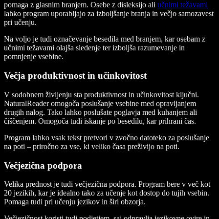
pomaga z glasnim branjem. Osebe z disleksijo ali
učnimi težavami
lahko program uporabljajo za izboljšanje branja in večjo samozavest
pri učenju.
Na voljo je tudi označevanje besedila med branjem, kar osebam z
učnimi težavami olajša sledenje ter izboljša razumevanje in
pomnjenje vsebine.
Večja produktivnost in učinkovitost
V sodobnem življenju sta produktivnost in učinkovitost ključni.
NaturalReader omogoča poslušanje vsebine med opravljanjem
drugih nalog. Tako lahko poslušate poglavja med kuhanjem ali
čiščenjem. Omogoča tudi iskanje po besedilu, kar prihrani čas.
Program lahko vsak tekst pretvori v zvočno datoteko za poslušanje
na poti – priročno za vse, ki veliko časa preživijo na poti.
Večjezična podpora
Velika prednost je tudi večjezična podpora. Program bere v več kot
20 jezikih, kar je idealno tako za učenje kot dostop do tujih vsebin.
Pomaga tudi pri učenju jezikov in širi obzorja.
Večjezičnost koristi tudi podjetjem, saj odpravlja jezikovne ovire in