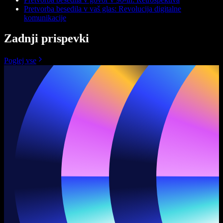
Pretvorba besedila v vaš glas: Revolucija digitalne
komunikacije
Zadnji prispevki
Poglej vse