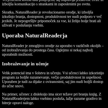
izboljša komunikacijo s strankami in zaposlenimi po svetu.
Skratka, NaturalReader je revolucionarno orodje, ki izboljša
izkušnjo branja, dostopnost, produktivnost ter nudi podporo v več
jezikih. Je nepogrešljiv pripomoček za vse, ki želijo bolje brati ali
uživati v poslušanju vsebin.
Uporaba NaturalReaderja
NaturalReader je zmogljivo orodje za uporabo v različnih okoljih –
od izobraževanja do prostega časa. Oglejmo si nekaj najbolj
uporabnih možnosti.
Izobraževanje in učenje
Velik potencial ima v šolstvu in učenju. Vsi učenci lahko izkoristijo
program za boljše razumevanje, večjo produktivnost in uspešnost.
Uporaben je tudi za dijake z oviranostmi, saj jim nudi boljši dostop
do učne snovi.
Na primer, učenec z disleksijo ima sicer težave pri branju knjig. Z
NaturalReaderjem lahko vsebino posluša, lažje razume gradivo in
hitreje opravi naloge.