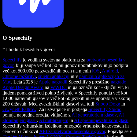
O Speechify
#1 bralnik besedila v govor
Speechify
je vodilna svetovna platforma za
pretvorbo besedila v
govor
, ki ji zaupa več kot 50 milijonov uporabnikov in jo podpira
več kot 500.000 petzvezdičnih ocen na njenih
iOS
,
Android
,
Chrome razširitvi
,
spletni aplikaciji
in v
namiznih aplikacijah za
Mac
. Leta 2025 je
Apple nagradil
Speechify s prestižno
nagrado
Apple Design Award
na
WWDC
in ga označil kot »ključni vir, ki
ljudem pomaga živeti polno življenje.« Speechify ponuja več kot
1.000 naravnih glasov v več kot 60 jezikih in se uporablja v skoraj
200 državah. Med zvezdniškimi glasovi sta tudi
Snoop Dogg
in
Gwyneth Paltrow
. Za ustvarjalce in podjetja
Speechify Studio
ponuja napredna orodja, vključno z
AI generatorjem glasov
,
AI
kloniranjem glasu
,
AI dubliranjem
in
AI spreminjevalnikom glasu
.
Speechify vrhunskim izdelkom omogoča vrhunsko kakovosten in
cenovno učinkovit
API za pretvorbo besedila v govor
. Pojavlja se v
The Wall Street Journal
,
CNBC
,
Forbes
,
TechCrunch
in drugih