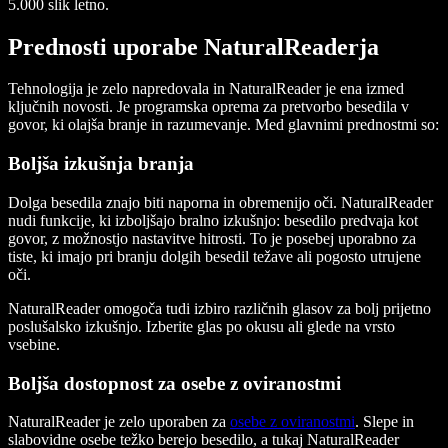
5.000 slik letno.
Prednosti uporabe NaturalReaderja
Tehnologija je zelo napredovala in NaturalReader je ena izmed
ključnih novosti. Je programska oprema za pretvorbo besedila v
govor, ki olajša branje in razumevanje. Med glavnimi prednostmi so:
Boljša izkušnja branja
Dolga besedila znajo biti naporna in obremenijo oči. NaturalReader
nudi funkcije, ki izboljšajo bralno izkušnjo: besedilo predvaja kot
govor, z možnostjo nastavitve hitrosti. To je posebej uporabno za
tiste, ki imajo pri branju dolgih besedil težave ali pogosto utrujene
oči.
NaturalReader omogoča tudi izbiro različnih glasov za bolj prijetno
poslušalsko izkušnjo. Izberite glas po okusu ali glede na vrsto
vsebine.
Boljša dostopnost za osebe z oviranostmi
NaturalReader je zelo uporaben za
osebe z oviranostmi
. Slepe in
slabovidne osebe težko berejo besedilo, a tukaj NaturalReader