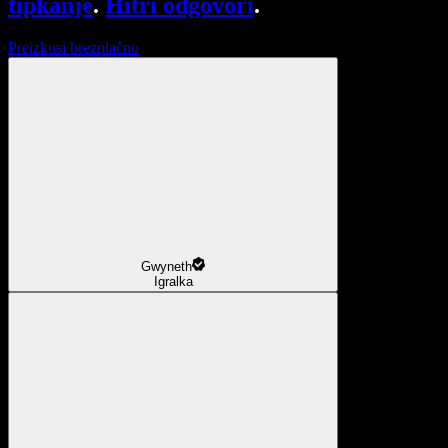
tipkanje
.
Hitri odgovori
.
Preizkusi brezplačno
Gwyneth
Igralka