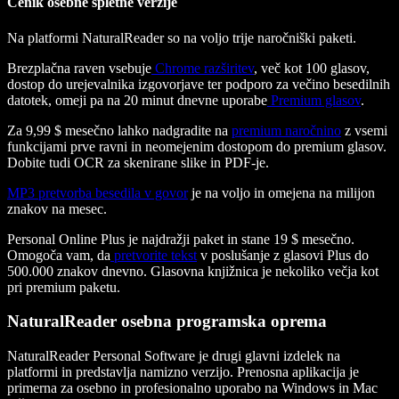
Cenik osebne spletne verzije
Na platformi NaturalReader so na voljo trije naročniški paketi.
Brezplačna raven vsebuje
Chrome razširitev
, več kot 100 glasov,
dostop do urejevalnika izgovorjave ter podporo za večino besedilnih
datotek, omeji pa na 20 minut dnevne uporabe
Premium glasov
.
Za 9,99 $ mesečno lahko nadgradite na
premium naročnino
z vsemi
funkcijami prve ravni in neomejenim dostopom do premium glasov.
Dobite tudi OCR za skenirane slike in PDF-je.
MP3
pretvorba besedila v govor
je na voljo in omejena na milijon
znakov na mesec.
Personal Online Plus je najdražji paket in stane 19 $ mesečno.
Omogoča vam, da
pretvorite tekst
v poslušanje z glasovi Plus do
500.000 znakov dnevno. Glasovna knjižnica je nekoliko večja kot
pri premium paketu.
NaturalReader osebna programska oprema
NaturalReader Personal Software je drugi glavni izdelek na
platformi in predstavlja namizno verzijo. Prenosna aplikacija je
primerna za osebno in profesionalno uporabo na Windows in Mac