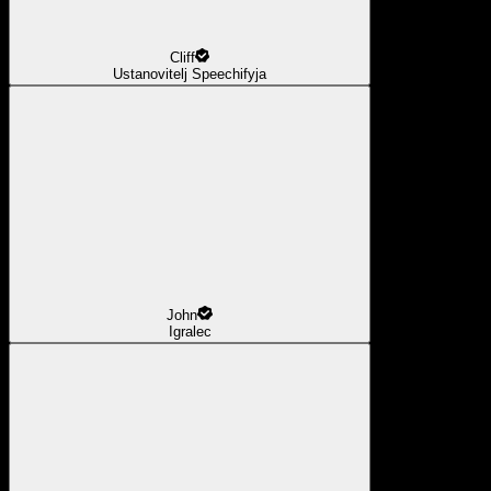
Cliff
Ustanovitelj Speechifyja
John
Igralec