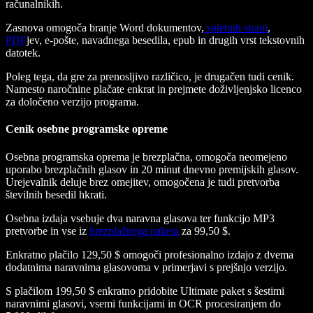
računalnikih.
Zasnova omogoča branje Word dokumentov,
spletnih strani
,
PDF
jev, e-pošte, navadnega besedila, epub in drugih vrst tekstovnih
datotek.
Poleg tega, da gre za prenosljivo različico, je drugačen tudi cenik.
Namesto naročnine plačate enkrat in prejmete doživljenjsko licenco
za določeno verzijo programa.
Cenik osebne programske opreme
Osebna programska oprema je brezplačna, omogoča neomejeno
uporabo brezplačnih glasov in 20 minut dnevno premijskih glasov.
Urejevalnik deluje brez omejitev, omogočena je tudi pretvorba
številnih besedil hkrati.
Osebna izdaja vsebuje dva naravna glasova ter funkcijo MP3
pretvorbe in vse iz
brezplačnega paketa
za 99,50 $.
Enkratno plačilo 129,50 $ omogoči profesionalno izdajo z dvema
dodatnima naravnima glasovoma v primerjavi s prejšnjo verzijo.
S plačilom 199,50 $ enkratno pridobite Ultimate paket s šestimi
naravnimi glasovi, vsemi funkcijami in OCR procesiranjem do