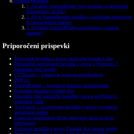
Pogosta vprašanja
1. Ali lahko NaturalReader bere besedilo iz skeniranih
dokumentov ali slik?
2. Ali je NaturalReader združljiv z različnimi napravami
in operacijskimi sistemi?
3. Ali lahko NaturalReader uporabljam v različne
namene?
Priporočeni prispevki
Pretvornik besedila v govor: pretvorite besede v glas
Brezplačno pretvarjanje besedila v govor v Windows 7:
Izkoristite moč govora
TTSReader – kontakt in podpora uporabnikom
PDF AI
NaturalReader – kontakt in podpora uporabnikom
Pretvorba besedila v zombi glas
Izkoristite moč pretvorbe besedila v govor na Pixelu 6:
podroben vodič
YouTuberji z AI pretvorbo besedila v govor: revolucija
ustvarjanja vsebin
Glasovni sintetizatorji 90-ih: potovanje skozi zvok in
tehnologijo
Pretvorba besedila v govor Zhongli: Kaj morate vedeti
Pretvorba besedila v govor v 90-ih: Retrospektiva