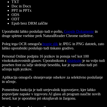
TXT
Doc in Docx
PPT in PPTx
ODS
ODT
Epub brez DRM zaščite
Uporabniki lahko poslušajo tudi e-pošto,
Google Dokumente
in
druge spletne vsebine prek NaturalReader Chrome razširitve.
Poleg tega OCR omogoča
branje slik
iz JPEG in PNG datotek, zato
lahko uporabniki poslušajo tudi tiskano gradivo.
Personal Online podpira 16 jezikov in ponuja več kot 100
visokokakovostnih glasov. Uporabnikom z
disleksijo
je na voljo tudi
poseben font za lažje sledenje besedilu, kar je uporabno tudi pri
učenju tujih jezikov.
Aplikacija omogoča shranjevanje odsekov za selektivno poslušanje
in učenje.
Pomembna funkcija je tudi urejevalnik izgovorjave, kjer lahko
popravljate napake v izgovoru AI glasu ali program naučite novih
besed, kar je uporabno pri okrajšavah in žargonu.