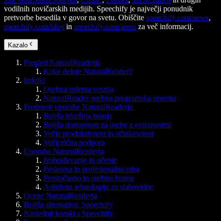
vodilnih novičarskih medijih. Speechify je največji ponudnik
pretvorbe besedila v govor na svetu. Obiščite
speechify.com/news
,
speechify.com/blog
in
speechify.com/press
za več informacij.
Kazalo
Pregled NaturalReaderja
Kako deluje NaturalReader?
Izdelki
Osebna spletna verzija
NaturalReader osebna programska oprema
Prednosti uporabe NaturalReaderja
Boljša izkušnja branja
Boljša dostopnost za osebe z oviranostmi
Večja produktivnost in učinkovitost
Večjezična podpora
Uporaba NaturalReaderja
Izobraževanje in učenje
Poslovna in profesionalna raba
Prostočasno in osebno branje
Asistivna tehnologija za slabovidne
Ocene NaturalReaderja
Boljša alternativa: Speechify
Naslednji koraki s Speechify