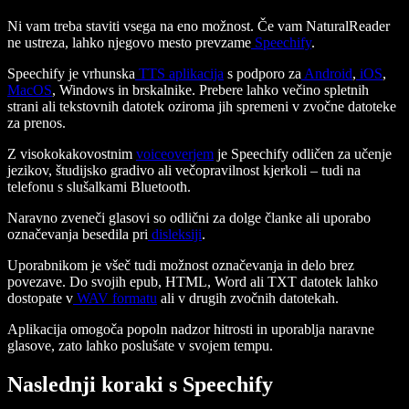
Ni vam treba staviti vsega na eno možnost. Če vam NaturalReader
ne ustreza, lahko njegovo mesto prevzame
Speechify
.
Speechify je vrhunska
TTS aplikacija
s podporo za
Android
,
iOS
,
MacOS
, Windows in brskalnike. Prebere lahko večino spletnih
strani ali tekstovnih datotek oziroma jih spremeni v zvočne datoteke
za prenos.
Z visokokakovostnim
voiceoverjem
je Speechify odličen za učenje
jezikov, študijsko gradivo ali večopravilnost kjerkoli – tudi na
telefonu s slušalkami Bluetooth.
Naravno zveneči glasovi so odlični za dolge članke ali uporabo
označevanja besedila pri
disleksiji
.
Uporabnikom je všeč tudi možnost označevanja in delo brez
povezave. Do svojih epub, HTML, Word ali TXT datotek lahko
dostopate v
WAV formatu
ali v drugih zvočnih datotekah.
Aplikacija omogoča popoln nadzor hitrosti in uporablja naravne
glasove, zato lahko poslušate v svojem tempu.
Naslednji koraki s Speechify