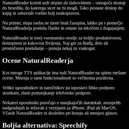
NaturalReader koristi tudi slepim ali slabovidnim – omogoča dostop
do besedila, do katerega sicer ne bi mogli. Tako postane dostop do
knjig in zabavnih vsebin bolj enakopraven.
Na primer, slepa oseba ne more brati časopisa, lahko pa s pomočjo
NaturalReaderja posluša članke in ostane na tekočem z dogajanjem.
NaturalReader je torej vsestransko orodje za boljšo produktivnost,
dostopnost in kakovost življenja. Naj gre za študij, delo ali
prostočasno poslušanje – ponuja nekaj za vsakogar.
Ocene NaturalReaderja
Kot mnoge TTS aplikacije ima tudi NaturalReader na spletu mešane
ocene. Mnenja o sami funkcionalnosti so večinoma pozitivna.
Veliko uporabnikov in naročnikov pa izpostavi šibko podporo
strankam, zlasti pomanjkanje telefonske podpore.
Nekateri uporabniki poročajo o manjkajočih datotekah, neuspelih
nadgradnjah in težavah z verzijami za iPhone, iPad ali MacOS.
Včasih NaturalReader ni dosleden pri branju ali menjavi glasov.
Boljša alternativa: Speechify