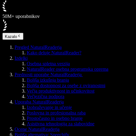
50M+ uporabnikov
Kazalo
Pregled NaturalReaderja
Kako deluje NaturalReader?
Izdelki
Osebna spletna verzija
NaturalReader osebna programska oprema
Prednosti uporabe NaturalReaderja
Boljša izkušnja branja
Boljša dostopnost za osebe z oviranostmi
Večja produktivnost in učinkovitost
Večjezična podpora
Uporaba NaturalReaderja
Izobraževanje in učenje
Poslovna in profesionalna raba
Prostočasno in osebno branje
Asistivna tehnologija za slabovidne
Ocene NaturalReaderja
Boljša alternativa: Speechify