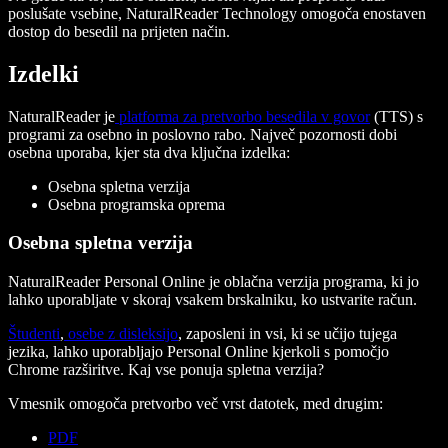
poslušate vsebine, NaturalReader Technology omogoča enostaven
dostop do besedil na prijeten način.
Izdelki
NaturalReader je
platforma za pretvorbo besedila v govor
(TTS) s
programi za osebno in poslovno rabo. Največ pozornosti dobi
osebna uporaba, kjer sta dva ključna izdelka:
Osebna spletna verzija
Osebna programska oprema
Osebna spletna verzija
NaturalReader Personal Online je oblačna verzija programa, ki jo
lahko uporabljate v skoraj vsakem brskalniku, ko ustvarite račun.
Študenti
,
osebe z disleksijo
, zaposleni in vsi, ki se učijo tujega
jezika, lahko uporabljajo Personal Online kjerkoli s pomočjo
Chrome razširitve. Kaj vse ponuja spletna verzija?
Vmesnik omogoča pretvorbo več vrst datotek, med drugim:
PDF