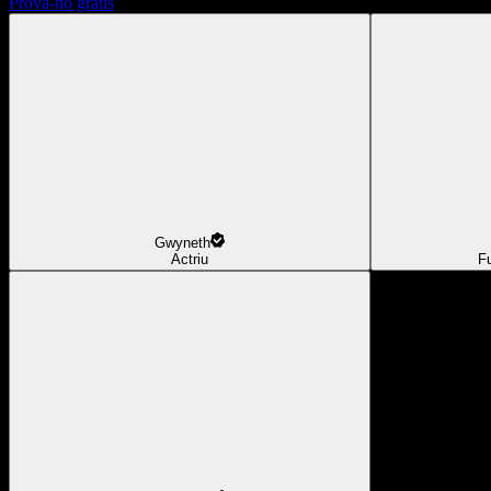
Prova-ho gratis
Gwyneth
Actriu
F