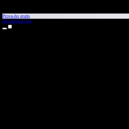
Prova-ho gratis
Descarrega'l ara
Productes
Text a veu
Aplicacions per a iPhone i iPad
Aplicació per a Android
Extensió per al Chrome
Extensió per a l'Edge
Aplicació web
Aplicació per al Mac
Aplicació per al Windows