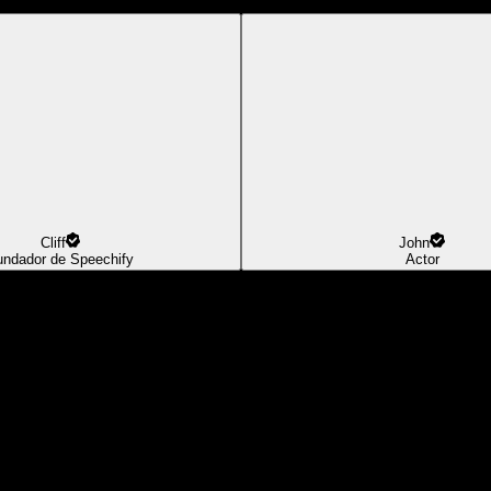
Cliff
John
undador de Speechify
Actor