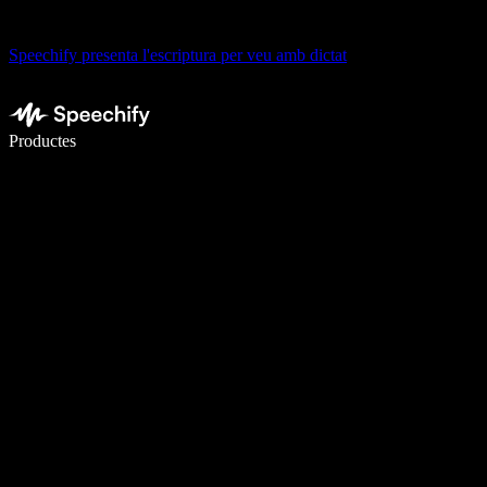
Speechify presenta l'escriptura per veu amb dictat
Escriu 5× més ràpid amb la veu
Productes
Més informació