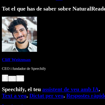
Tot el que has de saber sobre NaturalRead
Cliff Weitzman
CEO i fundador de Speechify
Speechify, el teu
assistent de veu amb IA
.
Text a veu
.
Dictat per veu
.
Respostes ràpid