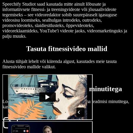
Speechify Studiot saad kasutada mitte ainult lõbusate ja
informatiivsete fitnessi- ja treeningvideote või jõusaalivideote
tegemiseks – see videoredaktor sobib suurepäraselt igasuguse
videosisu loomiseks, sealhulgas introdeks, outrodeks,
promovideoteks, slaidiesitlusteks, õppevideoteks,
videoreklaamideks, YouTube'i videote jaoks, videomarketinguks ja
palju muuks.
Tasuta fitnessivideo mallid
Alusta tühjalt lehelt või kiirenda algust, kasutades meie tasuta
fitnessivideo mallide valikut.
Kuidas luua fitnessivideo minutitega
Loo kaasahaaravaid fitnessivideoid ja jaga oma teadmisi minutitega,
kasutades Speechify Studiot.