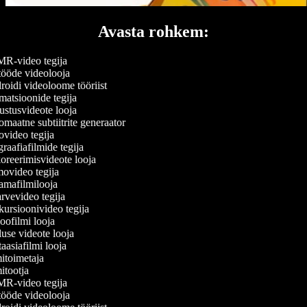
Avasta rohkem:
-video tegija
ööde videolooja
oidi videoloome tööriist
atsioonide tegija
stusvideote looja
maatne subtiitrite generaator
video tegija
raafiafilmide tegija
reerimisvideote looja
video tegija
mafilmilooja
rvevideo tegija
ursioonivideo tegija
oofilmi looja
use videote looja
aasiafilmi looja
itoimetaja
itootja
-video tegija
ööde videolooja