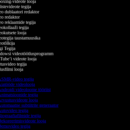
xing-videote looja
stevideote tegija
o dublaatori redaktor
o redaktor
o reklaamide tegija
okollaaži tegija
okutsete looja
otegija taustamuusika
otõlkija
i Tegija
owsi videotöötlusprogramm
ube’i videote looja
usvideo tegija
sfilmi looja
SMR-video tegija
iatööde videolooja
ndroidi videoloome tööriist
nimatsioonide tegija
rvustusvideote looja
utomaatne subtiitrite generaator
utovideo tegija
iograafiafilmide tegija
ekoreerimisvideote looja
emovideo tegija