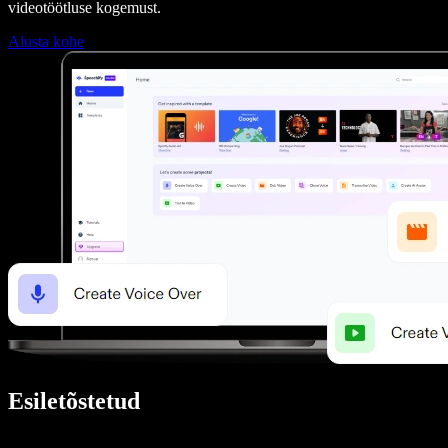
videotöötluse kogemust.
Alusta kohe
Esiletõstetud