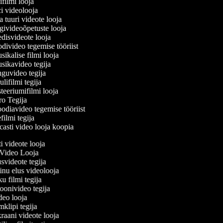
filmi looja
 videolooja
 tuuri videote looja
ivideoõpetuste looja
isvideote looja
ivideo tegemise tööriist
ikalise filmi looja
ikavideo tegija
uvideo tegija
ifilmi tegija
eeriumifilmi looja
o Tegija
odiavideo tegemise tööriist
ilmi tegija
asti video looja koopia
ti videote looja
 Video Looja
usvideote tegija
inu elus videolooja
ku filmi tegija
ioonivideo tegija
ideo looja
mklipi tegija
raani videote looja