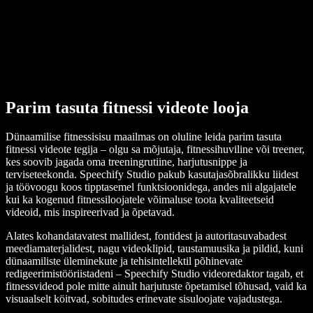
Parim tasuta fitnessi videote looja
Dünaamilise fitnessisisu maailmas on oluline leida parim tasuta
fitnessi videote tegija – olgu sa mõjutaja, fitnessihuviline või treener,
kes soovib jagada oma treeningrutiine, harjutusnippe ja
terviseteekonda. Speechify Studio pakub kasutajasõbralikku liidest
ja töövoogu koos tipptasemel funktsioonidega, andes nii algajatele
kui ka kogenud fitnessiloojatele võimaluse toota kvaliteetseid
videoid, mis inspireerivad ja õpetavad.
Alates kohandatavatest mallidest, fontidest ja autoritasuvabadest
meediamaterjalidest, nagu videoklipid, taustamuusika ja pildid, kuni
dünaamiliste üleminekute ja tehisintellektil põhinevate
redigeerimistööriistadeni – Speechify Studio videoredaktor tagab, et
fitnessvideod pole mitte ainult harjutuste õpetamisel tõhusad, vaid ka
visuaalselt köitvad, sobitudes erinevate sisuloojate vajadustega.