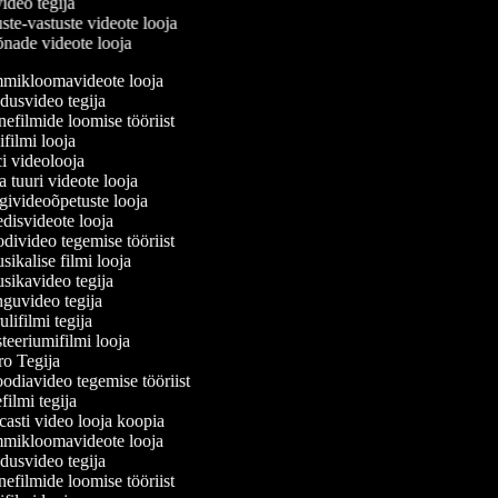
video tegija
ste-vastuste videote looja
õnade videote looja
ikloomavideote looja
usvideo tegija
efilmide loomise tööriist
filmi looja
 videolooja
 tuuri videote looja
ivideoõpetuste looja
isvideote looja
ivideo tegemise tööriist
ikalise filmi looja
ikavideo tegija
uvideo tegija
ifilmi tegija
eeriumifilmi looja
o Tegija
odiavideo tegemise tööriist
ilmi tegija
asti video looja koopia
ikloomavideote looja
usvideo tegija
efilmide loomise tööriist