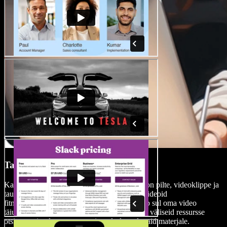
Tasuta meediakogu
Kasuta laia autoritasuvaba meediakogu, kus on pilte, videoklippe ja
taustamuusikat, et rikastada oma era- või ärivideoid
fitnessivaldkonnas. See funktsioon võimaldab sul oma video
täiustada professionaalsete elementidega ilma väliseid ressursse
otsimata ning luua vaevata visuaalselt paeluvaid materjale.