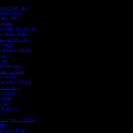
iavideote looja
deote looja
mide tegija
 tegija
astuste videote looja
e videote looja
avideote looja
o tegija
e loomise tööriist
ooja
looja
videote looja
õpetuste looja
ote looja
tegemise tööriist
 filmi looja
eo tegija
 tegija
 tegija
filmi looja
ja
eo tegemise tööriist
gija
deo looja koopia