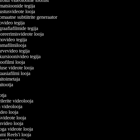
oidi videoloome tööriist
atsioonide tegija
stusvideote looja
maatne subtiitrite generaator
video tegija
raafiafilmide tegija
reerimisvideote looja
video tegija
mafilmilooja
rvevideo tegija
ursioonivideo tegija
oofilmi looja
use videote looja
aasiafilmi looja
itoimetaja
itootja
ootja
reilerite videolooja
ja videolooja
ideo looja
svideote looja
usvideo looja
oga videote looja
rami Reels'i looja