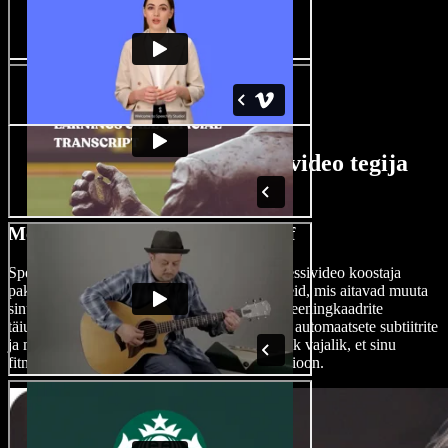
Tehisintellektiga fitnessivideo tegija
funktsioonid
Monteeri fitnessivideoid nagu proff
Speechify Studio tehisintellektil põhinev fitnessivideo koostaja
pakub laia valikut tipptasemel töötlusvahendeid, mis aitavad muuta
sinu fitnessivideo professionaalseks. Alates treeningkaadrite
täiustamisest ja sujuvatest üleminekutest kuni automaatsete subtiitrite
ja muu sarnase lisamiseni – platvormis on kõik vajalik, et sinu
fitnessisisu mõjuks nagu kvaliteetne produktsioon.