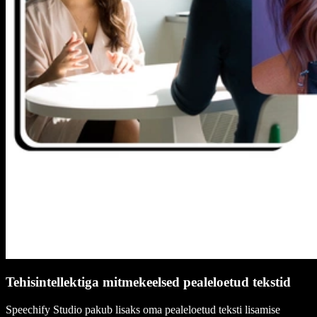
Tehisintellektiga mitmekeelsed pealeloetud tekstid
Speechify Studio pakub lisaks oma pealeloetud teksti lisamise