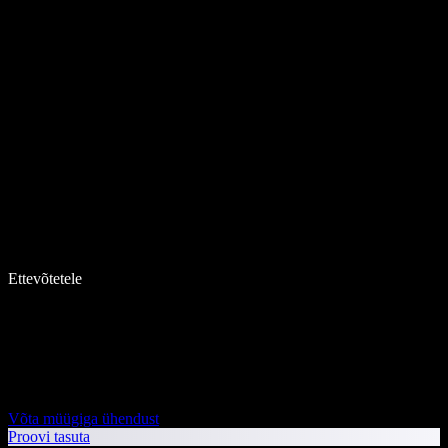
Ettevõtetele
Võta müügiga ühendust
Proovi tasuta