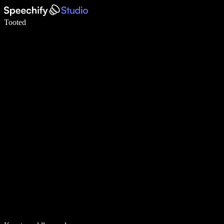
Kirjuta häälega 5× kiiremini
Tooted
Loe lähemalt