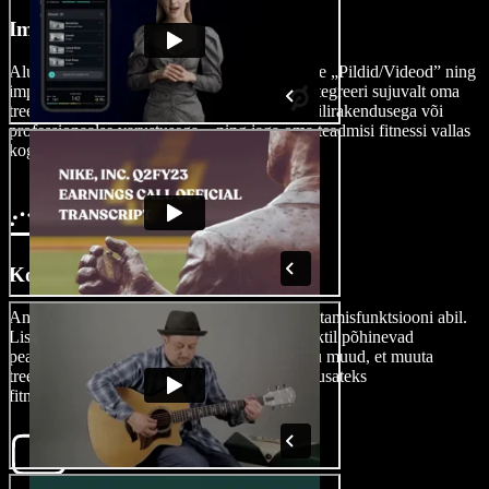
Impordi oma video
Alusta fitnessvideo loomist, vajutades valikule „Pildid/Videod” ning
impordi oma treeningkaadrid redaktorisse. Integreeri sujuvalt oma
treeningrutiinid – olgu need salvestatud mobiilirakendusega või
professionaalse varustusega – ning jaga oma teadmisi fitnessi vallas
kogu maailmaga.
Koosta oma fitnessvideo
Anna oma fitnessvideole jõudu ja särtsu lohistamisfunktsiooni abil.
Lisa üleminekud, kihid, muusika, tehisintellektil põhinevad
pealeloetud jutud, tekstianimatsioonid ja palju muud, et muuta
treeningkavad visuaalselt köitvateks ning tõhusateks
fitnessvideoteks.