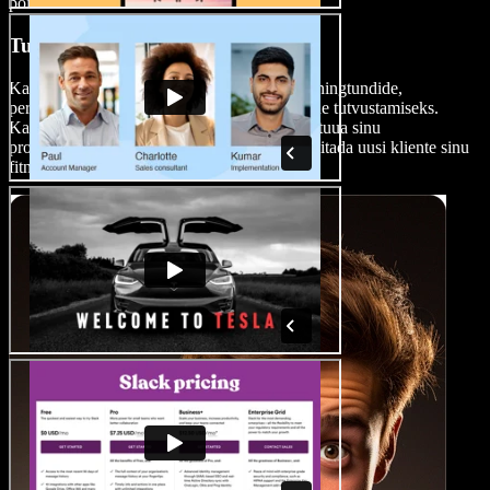
põimima.
Turundusvideod
Kasuta fitnessivideoid turunduseks: oma treeningtundide,
personaaltreeningute või treeningprogrammide tutvustamiseks.
Kaasahaaravad turundusvideod aitavad esile tuua sinu
professionaalsuse, näidata edulugusid ja meelitada uusi kliente sinu
fitnessiäri juurde.