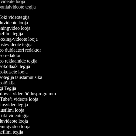
e videote looja
oonialvideote tegija
oki videotegija
uvideote looja
ningvideo looja
filmi tegija
xing-videote looja
stevideote tegija
o dublaatori redaktor
o redaktor
o reklaamide tegija
okollaaži tegija
okutsete looja
otegija taustamuusika
otõlkija
i Tegija
owsi videotöötlusprogramm
ube’i videote looja
usvideo tegija
sfilmi looja
oki videotegija
uvideote looja
ningvideo looja
filmi tegija