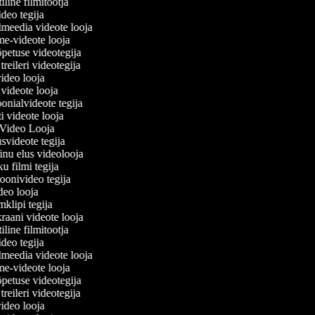
iline filmitootja
ivideo tegija
almeedia videote looja
ime-videote looja
õpetuse videotegija
i treileri videotegija
video looja
e videote looja
oonialvideote tegija
ti videote looja
 Video Looja
usvideote tegija
inu elus videolooja
ku filmi tegija
ioonivideo tegija
ideo looja
mklipi tegija
raani videote looja
iline filmitootja
ivideo tegija
almeedia videote looja
ime-videote looja
õpetuse videotegija
i treileri videotegija
video looja