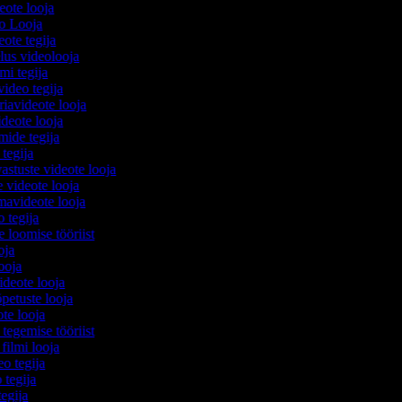
deote looja
eo Looja
eote tegija
elus videolooja
lmi tegija
video tegija
iavideote looja
deote looja
mide tegija
 tegija
astuste videote looja
e videote looja
avideote looja
o tegija
e loomise tööriist
ooja
looja
videote looja
õpetuste looja
ote looja
tegemise tööriist
 filmi looja
eo tegija
 tegija
 tegija