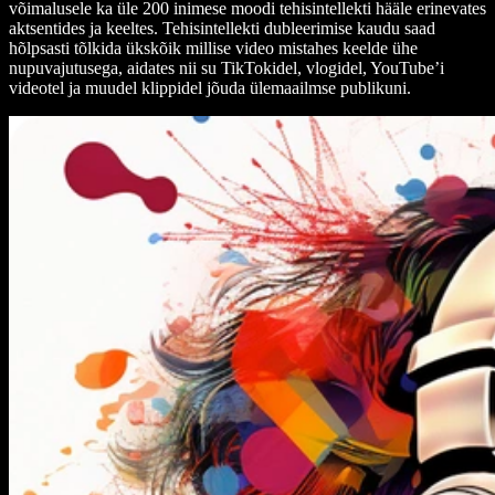
võimalusele ka üle 200 inimese moodi tehisintellekti hääle erinevates
aktsentides ja keeltes. Tehisintellekti dubleerimise kaudu saad
hõlpsasti tõlkida ükskõik millise video mistahes keelde ühe
nupuvajutusega, aidates nii su TikTokidel, vlogidel, YouTube’i
videotel ja muudel klippidel jõuda ülemaailmse publikuni.