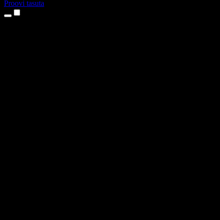
Proovi tasuta
Tooted
Tekst kõneks
iPhone’i ja iPadi rakendused
Androidi rakendus
Chrome’i laiendus
Edge’i laiendus
Veebirakendus
Maci rakendus
Windowsi rakendus
AI häältegeneraator
Pealelugemine
Dublaaž
Hääle kloonimine