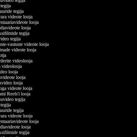
juuvideo tegija
e tegija
tuuride tegija
vara videote looja
ntaariavideote looja
diavideote looja
sifilmide tegija
video tegija
ste-vastuste videote looja
õnade videote looja
ootja
reilerite videolooja
ja videolooja
ideo looja
svideote looja
usvideo looja
oga videote looja
rami Reels'i looja
juuvideo tegija
e tegija
tuuride tegija
vara videote looja
ntaariavideote looja
diavideote looja
sifilmide tegija