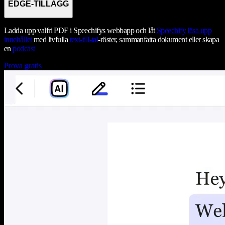
EDGE-TILLÄGG
Ladda upp valfri PDF i Speechifys webbapp och låt
Speechify
läsa upp
innehållet
med livfulla
text-till-tal
-röster, sammanfatta dokument eller skapa
en
podcast
Prova gratis