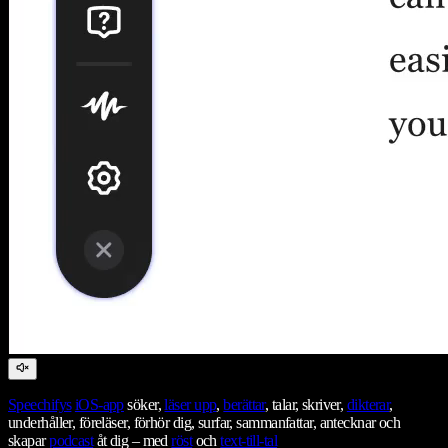
Speechifys
iOS-app
söker,
läser upp
,
berättar
, talar, skriver,
dikterar
,
underhåller, föreläser, förhör dig, surfar, sammanfattar, antecknar och
skapar
podcast
åt dig – med
röst
och
text-till-tal