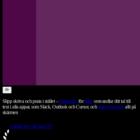
Slipp skriva och prata i stället –
Speechify
för
Mac
omvandlar ditt tal till
text i alla appar, som Slack, Outlook och Cursor, och
läser även upp
allt på
skärmen
Ladda ner till macOS