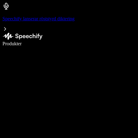
Speechify lanserar röststyrd diktering
Skriv 5× snabbare med röstdiktering
Produkter
Läs mer