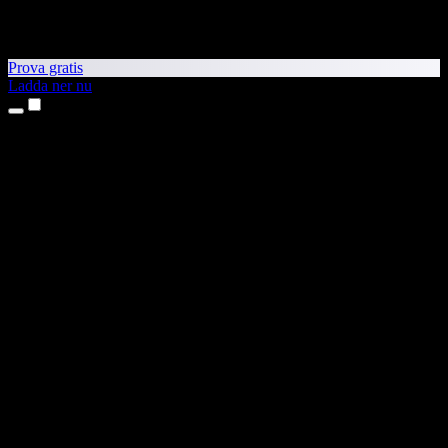
Prova gratis
Ladda ner nu
Produkter
Text till tal
Appar för iPhone och iPad
Android-app
Chrome-tillägg
Edge-tillägg
Webbapp
Mac-app
Windows-app