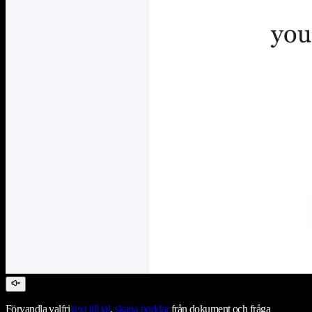
Förvandla valfri
text till tal
,
skapa poddar
från dokument och fråga