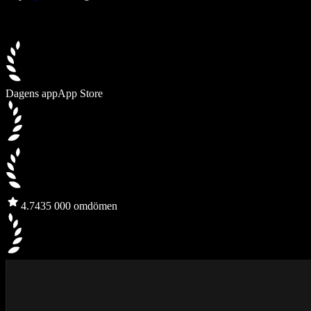
Dagens app
App Store
4.7
435 000 omdömen