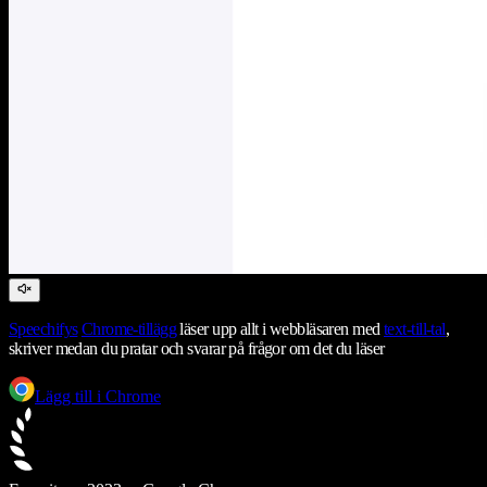
Speechifys
Chrome-tillägg
läser upp allt i webbläsaren med
text-till-tal
,
skriver medan du pratar och svarar på frågor om det du läser
Lägg till i Chrome