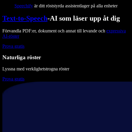
Speechify
är ditt röststyrda assistentlager på alla enheter
Text-to-Speech
-AI som läser upp åt dig
Förvandla PDF:er, dokument och annat till levande och
expressiva
AI-röster
Prova gratis
Naturliga röster
Lyssna med verklighetstrogna röster
Prova gratis