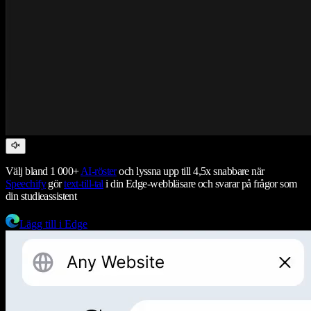
Välj bland 1 000+
AI-röster
och lyssna upp till 4,5x snabbare när
Speechify
gör
text-till-tal
i din Edge-webbläsare och svarar på frågor som
din studieassistent
Lägg till i Edge