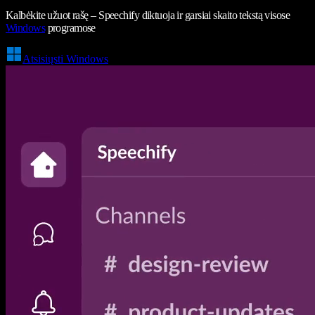
Kalbėkite užuot rašę – Speechify diktuoja ir garsiai skaito tekstą visose
Windows
programose
Atsisiųsti Windows