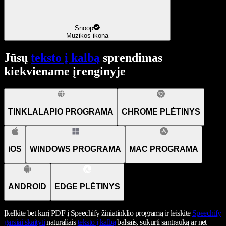
Snoop
Muzikos ikona
Jūsų
teksto į kalbą
sprendimas
kiekviename įrenginyje
TINKLALAPIO PROGRAMA
CHROME PLĖTINYS
iOS
WINDOWS PROGRAMA
MAC PROGRAMA
ANDROID
EDGE PLĖTINYS
Įkelkite bet kurį PDF į Speechify žiniatinklio programą ir leiskite
Speechify
garsiai skaityti
natūraliais
teksto į kalbą
balsais, sukurti santrauką ar net