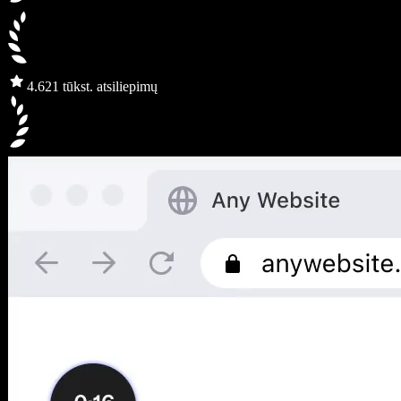
4.6
21 tūkst. atsiliepimų