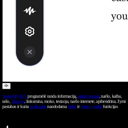
Speechify
iOS
programėlė randa informaciją,
skaito garsiai
, naršo, kalba,
rašo,
diktuoja
, linksmina, moko, testuoja, naršo internete, apibendrina, žymi
pastabas ir kuria
podkastus
naudodama
balso
ir
teksto į kalbą
funkcijas