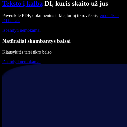
Teksto į kalbą
DI, kuris skaito už jus
Paverskite PDF, dokumentus ir kitą turinį tikroviškais,
emociškais
DI balsais
Išbandyti nemokamai
Natūraliai skambantys balsai
Klausykitės tarsi tikro balso
Išbandyti nemokamai