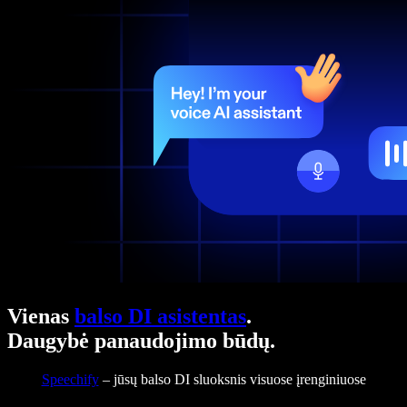
Vienas
balso DI asistentas
.
Daugybė panaudojimo būdų.
Speechify
– jūsų balso DI sluoksnis visuose įrenginiuose