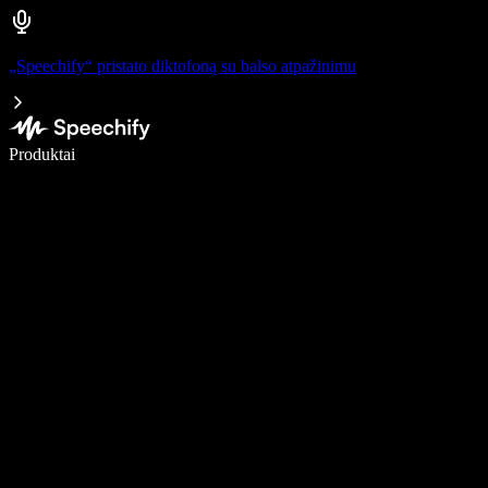
„Speechify“ pristato diktofoną su balso atpažinimu
Rašykite 5× greičiau naudodami diktavimą balsu
Produktai
Sužinokite daugiau