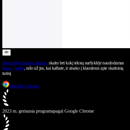
Speechify
Chrome plėtinys
skaito bet kokį tekstą naršyklėje naudodamas
teksto į kalbą
, rašo už jus, kai kalbate, ir atsako į klausimus apie skaitomą
turinį
Įdiegti į Chrome
2023 m. geriausia programa
pagal Google Chrome