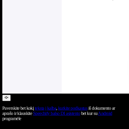
Paverskite bet kokį
tekstą į kalbą
,
kurkite podkastus
iš dokumento ar
aprašo ir klauskite
Speechify balso DI asistento
bet kur su
Android
programėle