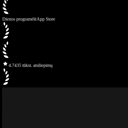
Dienos programėlė
App Store
4.7
435 tūkst. atsiliepimų