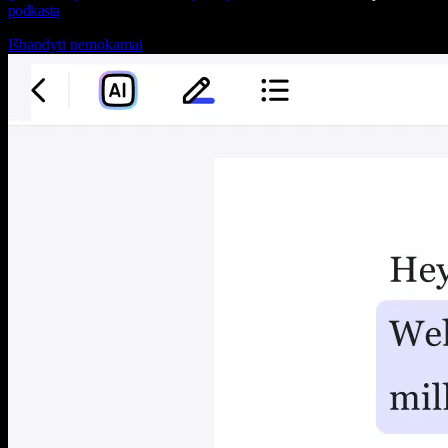
podkastą
Išbandyti nemokamai