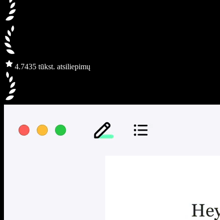
4.7
435 tūkst. atsiliepimų