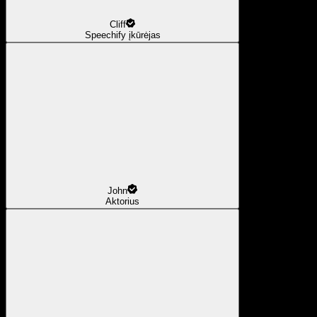
Cliff
Speechify įkūrėjas
John
Aktorius