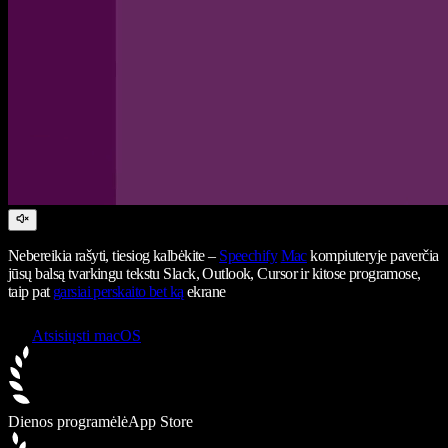
Nebereikia rašyti, tiesiog kalbėkite –
Speechify
Mac
kompiuteryje paverčia
jūsų balsą tvarkingu tekstu Slack, Outlook, Cursor ir kitose programose,
taip pat
garsiai perskaito bet ką
ekrane
Atsisiųsti macOS
Dienos programėlė
App Store