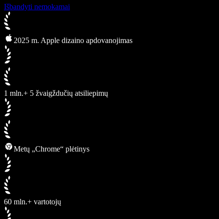
Išbandyti nemokamai
2025 m. Apple dizaino apdovanojimas
1 mln.+ 5 žvaigždučių atsiliepimų
Metų „Chrome“ plėtinys
60 mln.+ vartotojų