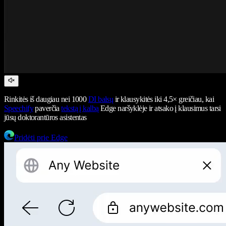
Rinkitės iš daugiau nei 1000
DI balsų
ir klausykitės iki 4,5× greičiau, kai
Speechify
paverčia
tekstą į kalbą
Edge naršyklėje ir atsako į klausimus tarsi
jūsų doktorantūros asistentas
Pridėti prie Edge