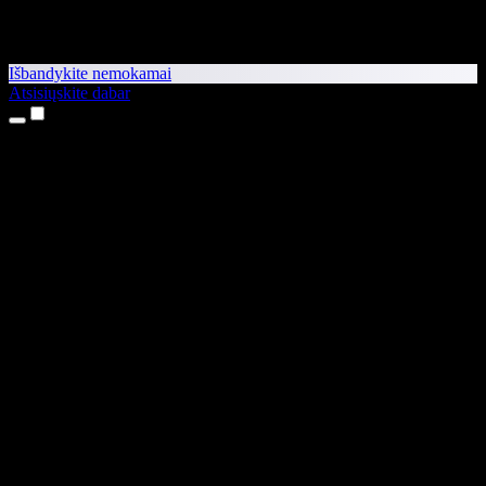
Išbandykite nemokamai
Atsisiųskite dabar
Produktai
Teksto skaitymas balsu
iPhone ir iPad programėlės
Android programėlė
Chrome plėtinys
Edge plėtinys
Interneto programėlė
Mac programėlė
Windows programėlė