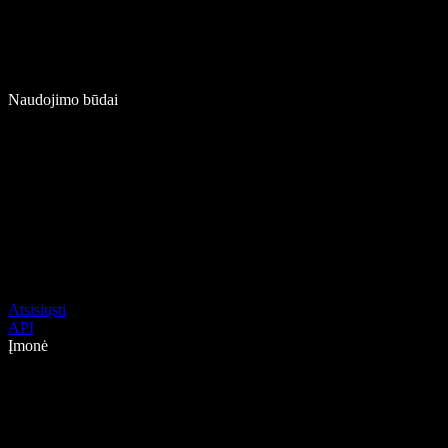
Naudojimo būdai
Atsisiųsti
API
Įmonė