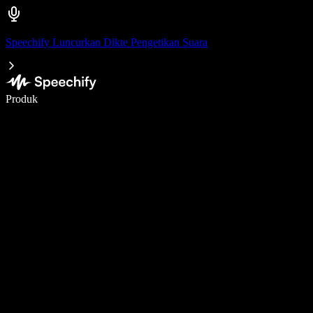
Speechify Luncurkan Dikte Pengetikan Suara
Menulis 5× lebih cepat dengan dikte suara
Produk
Pelajari lebih lanjut