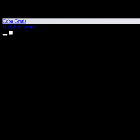
Coba Gratis
Unduh Sekarang
Produk
Teks ke Suara
Aplikasi iPhone & iPad
Aplikasi Android
Ekstensi Chrome
Ekstensi Edge
Aplikasi Web
Aplikasi Mac
Aplikasi Windows