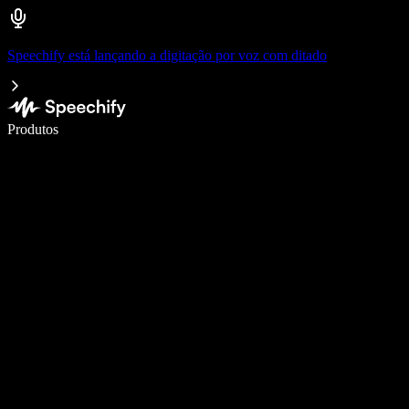
Speechify está lançando a digitação por voz com ditado
Escreva 5× mais rápido com digitação por voz
Produtos
Saiba mais