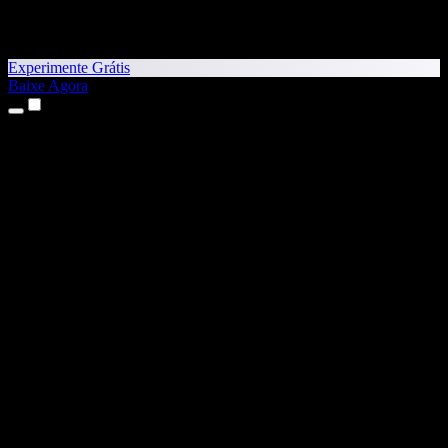
Experimente Grátis
Baixe Agora
Produtos
Texto para Fala
Apps para iPhone e iPad
App para Android
Extensão para Chrome
Extensão para Edge
App Web
App para Mac
App para Windows