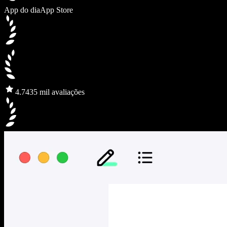
App do dia
App Store
4.7
435 mil avaliações