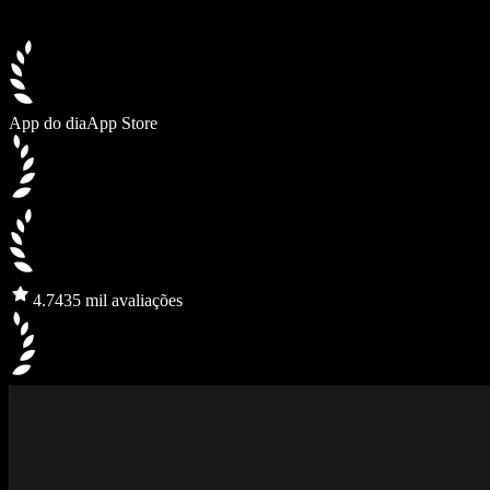
App do dia
App Store
4.7
435 mil avaliações