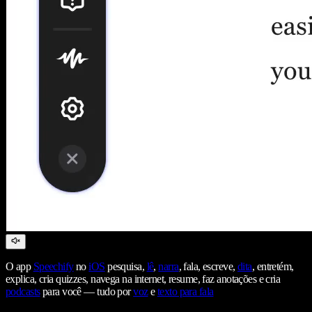
O app
Speechify
no
iOS
pesquisa,
lê
,
narra
, fala, escreve,
dita
, entretém,
explica, cria quizzes, navega na internet, resume, faz anotações e cria
podcasts
para você — tudo por
voz
e
texto para fala