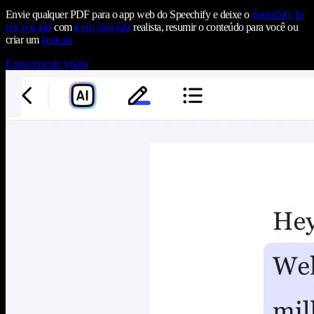
Envie qualquer PDF para o app web do Speechify e deixe o
Speechify
ler
em voz alta
com
texto para fala
realista, resumir o conteúdo para você ou
criar um
podcast
Experimente grátis