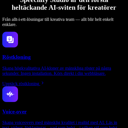
heltäckande AI-sviten för kreatörer
Från allt-i-ett-lösningar till kreativa team — allt blir helt enkelt
enklare.
Röstkloning
Skapa högkvalitativa AI-kloner av mänskliga röster på några
sekunder. Ingen installation. Körs direkt i din webbläsare.
Upptäck röstkloning
Voice-over
Skapa voiceovers med mänsklig kvalitet i realtid med AI. Läs in
text, videor, förklaringar – vad som helst – i vilken stil som helst.