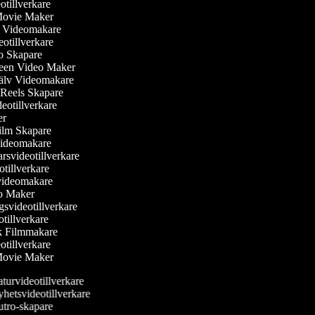
eotillverkare
 Movie Maker
ler Videomakare
deotillverkare
eo Skapare
reen Video Maker
själv Videomakare
m Reels Skapare
ideotillverkare
ker
ilm Skapare
Videomakare
rsvideotillverkare
otillverkare
svideomakare
eo Maker
gsvideotillverkare
otillverkare
sk Filmmakare
eotillverkare
 Movie Maker
turvideotillverkare
hetsvideotillverkare
tro-skapare