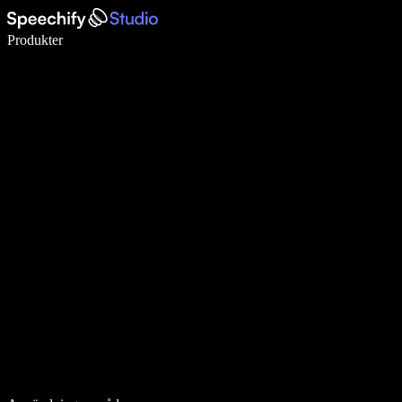
Skriv 5× snabbare med röstdiktering
Produkter
Läs mer