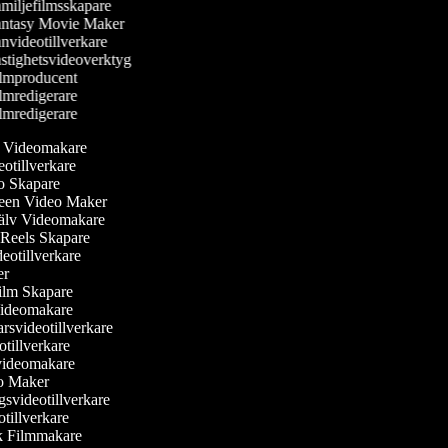
miljefilmsskapare
ntasy Movie Maker
nvideotillverkare
stighetsvideoverktyg
lmproducent
lmredigerare
lmredigerare
ler Videomakare
deotillverkare
eo Skapare
reen Video Maker
själv Videomakare
m Reels Skapare
ideotillverkare
ker
ilm Skapare
Videomakare
rsvideotillverkare
otillverkare
svideomakare
eo Maker
gsvideotillverkare
otillverkare
sk Filmmakare