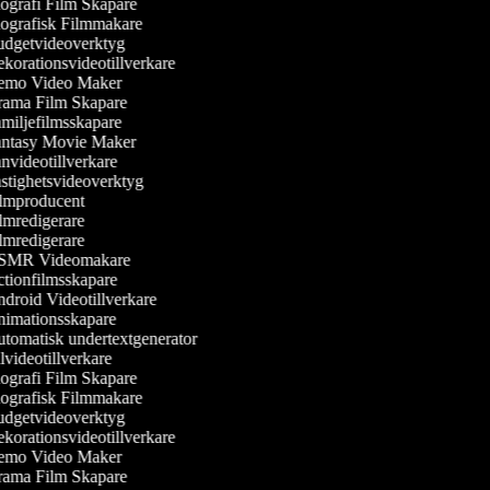
ografi Film Skapare
ografisk Filmmakare
dgetvideoverktyg
korationsvideotillverkare
mo Video Maker
ama Film Skapare
miljefilmsskapare
ntasy Movie Maker
nvideotillverkare
stighetsvideoverktyg
lmproducent
lmredigerare
lmredigerare
MR Videomakare
tionfilmsskapare
droid Videotillverkare
imationsskapare
tomatisk undertextgenerator
videotillverkare
ografi Film Skapare
ografisk Filmmakare
dgetvideoverktyg
korationsvideotillverkare
mo Video Maker
ama Film Skapare