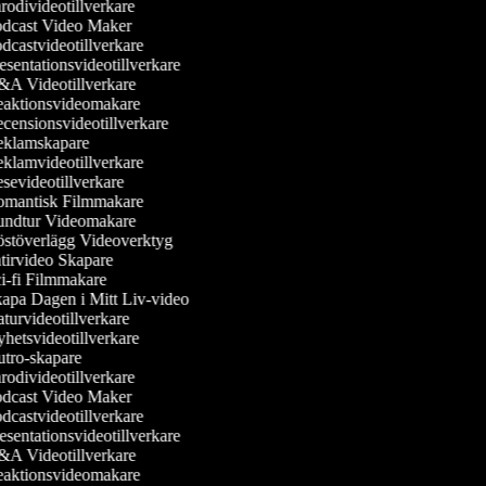
odivideotillverkare
dcast Video Maker
dcastvideotillverkare
sentationsvideotillverkare
A Videotillverkare
aktionsvideomakare
censionsvideotillverkare
klamskapare
klamvideotillverkare
sevideotillverkare
mantisk Filmmakare
ndtur Videomakare
stöverlägg Videoverktyg
tirvideo Skapare
i-fi Filmmakare
apa Dagen i Mitt Liv-video
turvideotillverkare
hetsvideotillverkare
tro-skapare
odivideotillverkare
dcast Video Maker
dcastvideotillverkare
sentationsvideotillverkare
A Videotillverkare
aktionsvideomakare