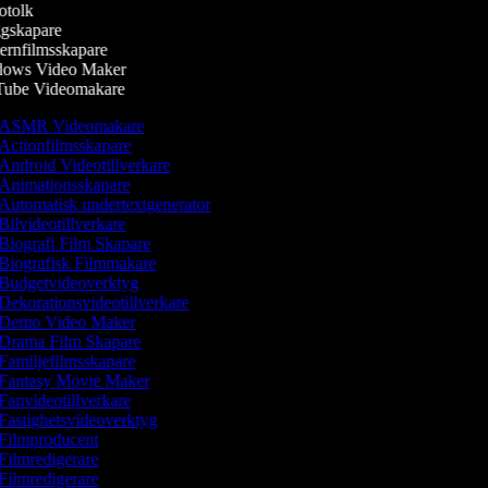
tolk
skapare
rnfilmsskapare
ows Video Maker
ube Videomakare
ASMR Videomakare
Actionfilmsskapare
Android Videotillverkare
Animationsskapare
Automatisk undertextgenerator
Bilvideotillverkare
Biografi Film Skapare
Biografisk Filmmakare
Budgetvideoverktyg
Dekorationsvideotillverkare
Demo Video Maker
Drama Film Skapare
Familjefilmsskapare
Fantasy Movie Maker
Fanvideotillverkare
Fastighetsvideoverktyg
Filmproducent
Filmredigerare
Filmredigerare