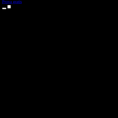
Prova gratis
Produkter
Text till tal
Appar för iPhone och iPad
Android-app
Chrome-tillägg
Edge-tillägg
Webbapp
Mac-app
Windows-app
AI-röstgenerator
Voice-over
Dubbning