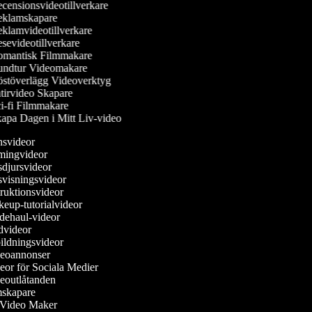
censionsvideotillverkare
klamskapare
klamvideotillverkare
sevideotillverkare
mantisk Filmmakare
ndtur Videomakare
stöverlägg Videoverktyg
tirvideo Skapare
i-fi Filmmakare
apa Dagen i Mitt Liv-video
nsvideor
amingvideor
sdjursvideor
svisningsvideor
struktionsvideor
keup-tutorialvideor
dehaul-videor
ädvideor
bildningsvideor
deoannonser
deor för Sociala Medier
deoutlåtanden
lmskapare
e Video Maker