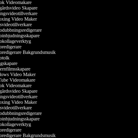
ok Videomakare
årdsvideo Skapare
ngsvideotillverkare
xing Video Maker
videotillverkare
dubbningsredigerare
inbjudningsskapare
kollageverktyg
redigerare
redigerare Bakgrundsmusik
tolk
skapare
rnfilmsskapare
ows Video Maker
ube Videomakare
ok Videomakare
årdsvideo Skapare
ngsvideotillverkare
xing Video Maker
videotillverkare
dubbningsredigerare
inbjudningsskapare
kollageverktyg
redigerare
redigerare Bakgrundsmusik