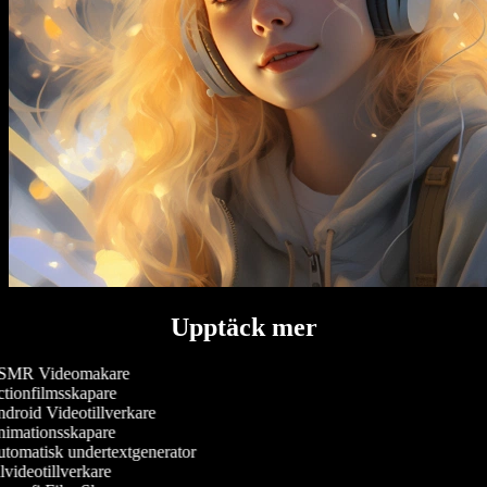
Upptäck mer
MR Videomakare
tionfilmsskapare
droid Videotillverkare
imationsskapare
tomatisk undertextgenerator
videotillverkare