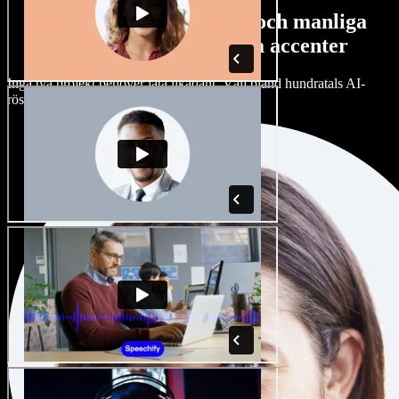
Stort urval av kvinnliga och manliga
röster med alla möjliga accenter
Inga två projekt behöver låta likadant. Välj bland hundratals AI-
röster och accenter och finjustera dem.