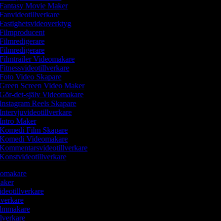
Fantasy Movie Maker
Fanvideotillverkare
Fastighetsvideoverktyg
Filmproducent
Filmredigerare
Filmredigerare
Filmtrailer Videomakare
Fitnessvideotillverkare
Foto Video Skapare
Green Screen Video Maker
Gör-det-själv Videomakare
Instagram Reels Skapare
Intervjuvideotillverkare
Intro Maker
Komedi Film Skapare
Komedi Videomakare
Kommentarsvideotillverkare
Konstvideotillverkare
deomakare
Maker
ideotillverkare
lverkare
Filmmakare
llverkare