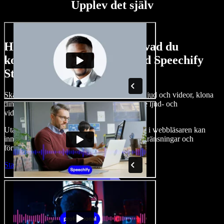
Upplev det själv
Här är en liten försmak av vad du
kommer att kunna göra med Speechify
Studio.
Skapa voiceovers, lägg till royaltyfria bilder, ljud och videor, klona
din röst och sätt ihop kompletta, imponerande ljud- och
videoprojekt.
Utan inlärningskurva och med allt tillgängligt i webbläsaren kan
innehållsskapare kasta av sig traditionella begränsningar och
förverkliga alla sina kreativa idéer.
Starta Studio