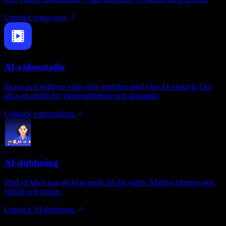
Upptäck voice-over
AI-videostudio
Skapa och redigera video från grunden med våra AI-verktyg. Din
allt-i-ett-studio för videoredigering och skapande.
Upptäck videostudion
AI-dubbning
Med ett klick kan du byta språk på din video. Matcha talarens röst,
tonfall och tempo.
Upptäck AI-dubbning