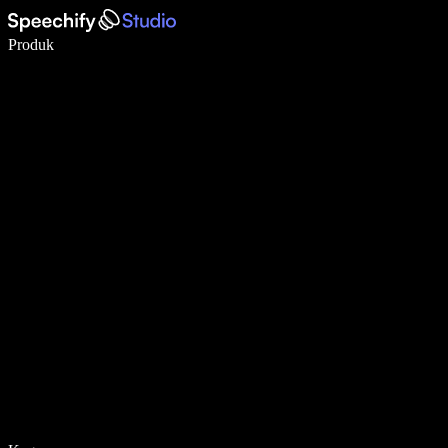
Tulis 5× lebih pantas dengan menaip menggunakan suara
Produk
Ketahui Lebih Lanjut